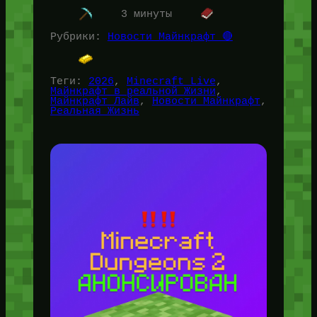
Великобритания. Парк разрабатывался ещё с
3 минуты
2024…
Рубрики:
Новости Майнкрафт 🔴
Теги:
2026
, 
Minecraft Live
, 
Майнкрафт в реальной Жизни
, 
Майнкрафт Лайв
, 
Новости Майнкрафт
, 
Реальная Жизнь