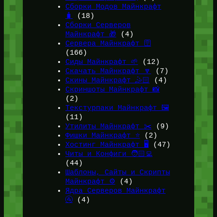
Сборки Модов Майнкрафт
🧳
(18)
Сборки Серверов
Майнкрафт 🎁
(4)
Сервера Майнкрафт 🛜
(166)
Сиды Майнкрафт 🌱
(12)
Скачать Майнкрафт 🔽
(7)
Скины Майнкрафт 🤹🏻
(4)
Скриншоты Майнкрафт 📸
(2)
Текстурпаки Майнкрафт 🖼️
(11)
Утилиты Майнкрафт ✂️
(9)
Фишки Майнкрафт ⭐
(2)
Хостинг Майнкрафт 🖥️
(47)
Читы и Конфиги 🧑🏻‍💻
(44)
Шаблоны, Сайты и Скрипты
Майнкрафт ⚙️
(4)
Ядра Серверов Майнкрафт
🚰
(4)