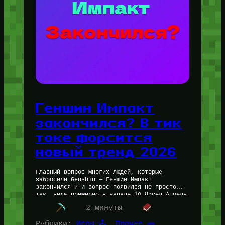
Геншин Импакт
закончился? В тик
токе форсится
новый тренд 2026
Главный вопрос многих людей, которые
забросили Genshin — Геншин Импакт
закончился ? И вопрос появился не просто
так, ведь примерно в начале 10 Чисел Апреля
2026 года ТикТок стали заполнять…
2 минуты
Рубрики:
Игры 🕹️
, 
Прочее 🧱