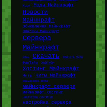
Моды Майнкрафт
Моды
Новости
Майнкрафт
Обновления Майнкрафт
Плагины Майнкрафт
Сервера
Майнкрафт
Скачать
Сиды
Скачать читы
ФанТайм
ХайТейл
Хостинг Майнкрафт
Читы Майнкрафт
Читы
браузерные игры
майнкрафт сервера
майнкрафт хостинг
настройка плагинов
настройка сервера