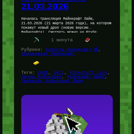
21.03.2026
Началась трансляция Майнкрафт Лайв,
21.03.2026 (21 марта 2026 года), на котором
покажут новый дроп (новую версию
Майнкрафта). Смотреть можно на Ютубе
(официальном канале Minecraft) — клик. Если
1 минута
у Вас не…
Рубрики:
Новости Майнкрафт 🔴
, 
Обновления Майнкрафт
Теги:
2026
, 
26.1
, 
Minecraft Live
, 
Дропы Майнкрафт
, 
Майнкрафт Лайв
, 
Смотреть Майнкрафт Лайв