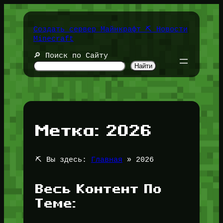
Перейти
к
содержимому
Создать сервер Майнкрафт ⛏️ Новости
Minecraft
🔎 Поиск по Сайту
Найти
Метка:
2026
⛏️ Вы здесь:
Главная
»
2026
Весь Контент По
Теме: