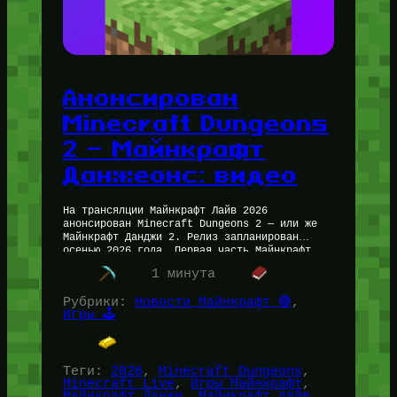
Анонсирован
Minecraft Dungeons
2 — Майнкрафт
Данжеонс: видео
На трансялции Майнкрафт Лайв 2026
анонсирован Minecraft Dungeons 2 — или же
Майнкрафт Данджи 2. Релиз запланирован
осенью 2026 года. Первая часть Майнкрафт
Данжей для меня очень зашла. А как…
1 минута
Рубрики:
Новости Майнкрафт 🔴
, 
Игры 🕹️
Теги:
2026
, 
Minecraft Dungeons
, 
Minecraft Live
, 
Игры Майнкрафт
, 
Майнкрафт Данжи
, 
Майнкрафт лайв
, 