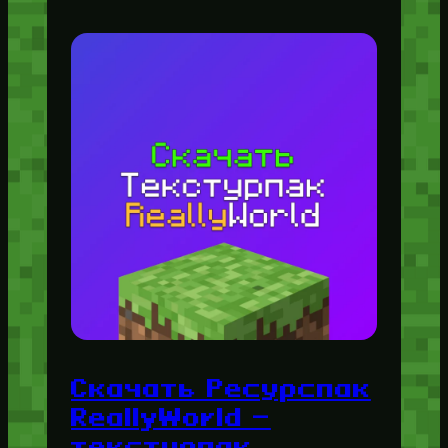
Скачать Ресурспак
ReallyWorld —
текстурпак