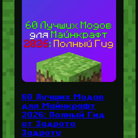
60 Лучших Модов
для Майнкрафт
2026: Полный Гид
от Задрота
Задроту