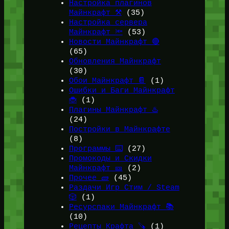
Настройка плагинов
Майнкрафт ⚒️
(35)
Настройка сервера
Майнкрафт 🔦
(53)
Новости Майнкрафт 🔴
(65)
Обновления Майнкрафт
(30)
Обои Майнкрафт 📔
(1)
Ошибки и Баги Майнкрафт
🐞
(1)
Плагины Майнкрафт ♨️
(24)
Постройки в Майнкрафте
(8)
Программы ⌨️
(27)
Промокоды и Скидки
Майнкрафт 🎫
(2)
Прочее 🧱
(45)
Раздачи Игр Стим / Steam
🎲
(1)
Ресурспаки Майнкрафт 📚
(10)
Рецепты Крафта 🪚
(1)