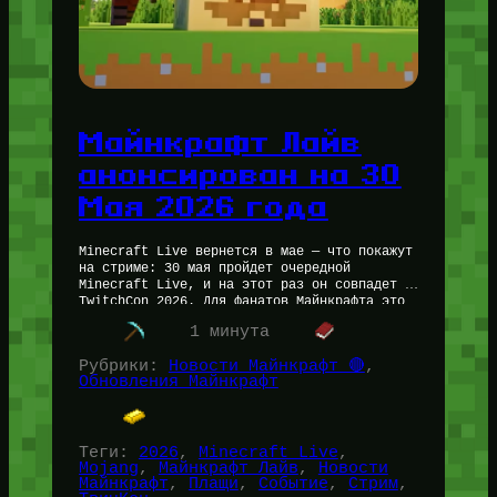
Майнкрафт Лайв
анонсирован на 30
Мая 2026 года
Minecraft Live вернется в мае — что покажут
на стриме: 30 мая пройдет очередной
Minecraft Live, и на этот раз он совпадет с
TwitchCon 2026. Для фанатов Майнкрафта это
значит…
1 минута
Рубрики:
Новости Майнкрафт 🔴
, 
Обновления Майнкрафт
Теги:
2026
, 
Minecraft Live
, 
Mojang
, 
Майнкрафт Лайв
, 
Новости
Майнкрафт
, 
Плащи
, 
Событие
, 
Стрим
, 