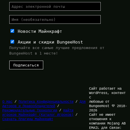
Новости Майнкрафт
Акции и скидки BungeeHost
Получайте все самые лучшие предложения от
BungeeHost в 1 месте!
Сайт работает на
WordPress, контент
с
О Нас
/
Политика Конфиденциальности
/
Для
любовью от
Авторов и Правообладателей
/
BungeeHost 💜 2018-
Рекомендательные Технологии
/
Найти
2026
игроков Майнкрафт (Каталог Игроков)
/
Сайт не имеет
Скачать Плагины Майнкрафт
отношения к
компании Mojang AB
EMAIL для Связи: