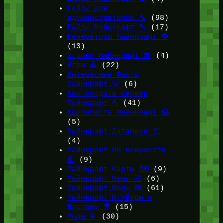
Гайды для
администраторов 🔧
(98)
Гайды Майнкрафт 🔨
(17)
Генераторы Майнкрафт 🔁
(13)
Игроки Майнкрафт 😎
(4)
Игры 🕹️
(22)
Интересные Факты
Майнкрафт 💡
(6)
Как создать сервер
Майнкрафт ⛏️
(41)
Крипипаста Майнкрафт 😱
(5)
Майнкрафт Датапаки 📦
(4)
Майнкрафт ИИ Нейросети
🤖
(9)
Майнкрафт Карты 🗺️
(9)
Майнкрафт Мемы 🤣
(6)
Майнкрафт Моды 🟩
(61)
Майнкрафт Ютуберы и
Блогеры 🎥
(15)
Моды 💫
(30)