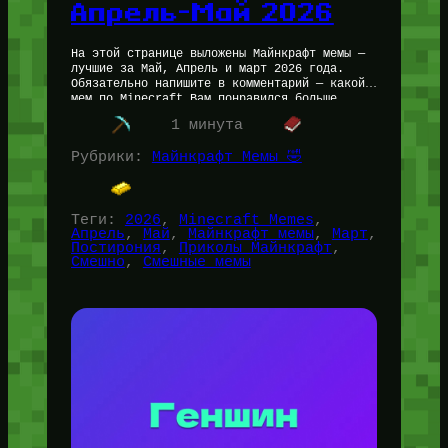
Апрель-Май 2026
На этой странице выложены Майнкрафт мемы —
лучшие за Май, Апрель и март 2026 года.
Обязательно напишите в комментарий — какой
мем по Minecraft Вам понравился больше
всего! Так же…
1 минута
Рубрики:
Майнкрафт Мемы 🤣
Теги:
2026
, 
Minecraft Memes
, 
Апрель
, 
Май
, 
Майнкрафт мемы
, 
Март
, 
Постирония
, 
Приколы Майнкрафт
, 
Смешно
, 
Смешные мемы