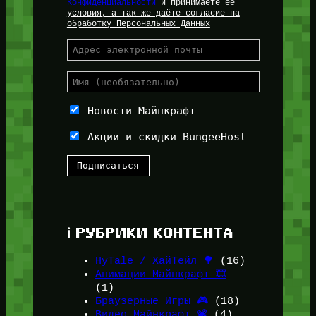
Конфиденциальности
и принимаете её
условия, а так же даёте согласие на
обработку Персональных Данных
Новости Майнкрафт
Акции и скидки BungeeHost
ℹ️ РУБРИКИ КОНТЕНТА
HyTale / ХайТейл 🌳
(16)
Анимации Майнкрафт 🎞️
(1)
Браузерные Игры 🎮
(18)
Видео Майнкрафт 📽️
(4)