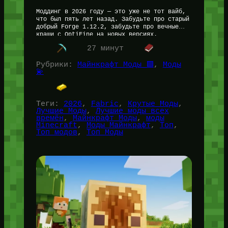
Моддинг в 2026 году — это уже не тот вайб,
что был пять лет назад. Забудьте про старый
добрый Forge 1.12.2, забудьте про вечные
краши с OptiFine на новых версиях.…
27 минут
Рубрики:
Майнкрафт Моды 🟩
, 
Моды
💫
Теги:
2026
, 
Fabric
, 
Крутые Моды
, 
Лучшие Моды
, 
Лучшие моды всех
времён
, 
Майнкрафт Моды
, 
моды
Minecraft
, 
Моды Майнкрафт
, 
Топ
, 
Топ модов
, 
Топ Моды