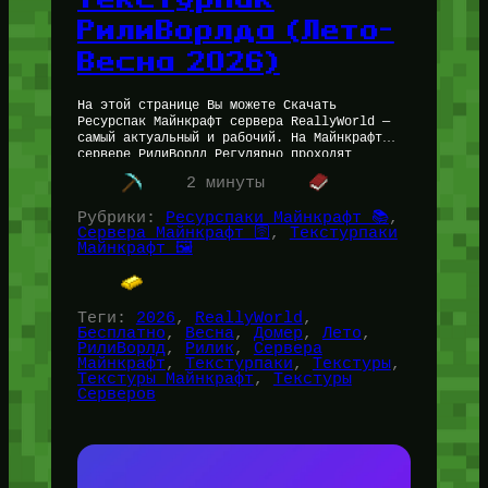
РилиВорлда (Лето-
Весна 2026)
На этой странице Вы можете Скачать
Ресурспак Майнкрафт сервера ReallyWorld —
самый актуальный и рабочий. На Майнкрафт
сервере РилиВорлд Регулярно проходят
обновления — и ресурспак меняется, а старые
2 минуты
текстуры Рилика…
Рубрики:
Ресурспаки Майнкрафт 📚
, 
Сервера Майнкрафт 🛜
, 
Текстурпаки
Майнкрафт 🖼️
Теги:
2026
, 
ReallyWorld
, 
Бесплатно
, 
Весна
, 
Домер
, 
Лето
, 
РилиВорлд
, 
Рилик
, 
Сервера
Майнкрафт
, 
Текстурпаки
, 
Текстуры
, 
Текстуры Майнкрафт
, 
Текстуры
Серверов