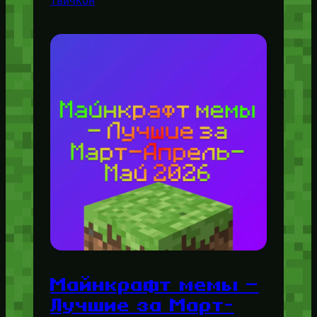
ТвичКон
Майнкрафт мемы —
Лучшие за Март-