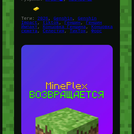
Теги:
2026
, 
Genshin
, 
Genshin
Impact
, 
tiktok
, 
Геншин
, 
Геншин
Импакт
, 
Концовка Геншина
, 
Концовка
сюжета
, 
Селестия
, 
ТикТок
, 
Форс