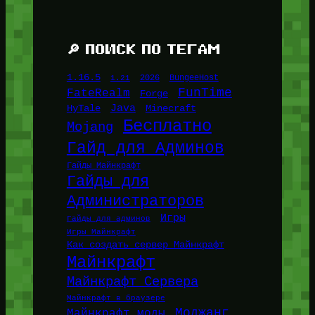
🔎 ПОИСК ПО ТЕГАМ
1.16.5
1.21
2026
BungeeHost
FunTime
FateRealm
Forge
Java
HyTale
Minecraft
Бесплатно
Mojang
Гайд для Админов
Гайды Майнкрафт
Гайды для
Администраторов
Игры
Гайды для админов
Игры Майнкрафт
Как создать сервер Майнкрафт
Майнкрафт
Майнкрафт Сервера
Майнкрафт в браузере
Моджанг
Майнкрафт моды