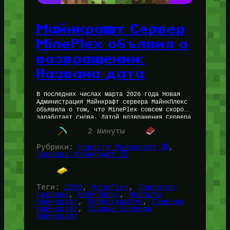
Майнкрафт Сервер
MinePlex объявил о
возвращении:
Названа дата
В последних числах марта 2026 года Новая
Администрация Майнкрафт сервера МайнкПлекс
объявила о том, что MinePlex совсем скоро
заработает снова. Датой возвращения Сервера
называется Лето 2026 года. Работает ли
2 минуты
Майнкрафт…
Рубрики:
Новости Майнкрафт 🔴
, 
Сервера Майнкрафт 🛜
Теги:
2026
, 
MinePlex
, 
Закрытые
Сервера
, 
МайнПлекс
, 
Новости
Майнкрафт
, 
Переоткрытие
, 
Сервера
Майнкрафт
, 
Старые Сервера
Майнкрафт