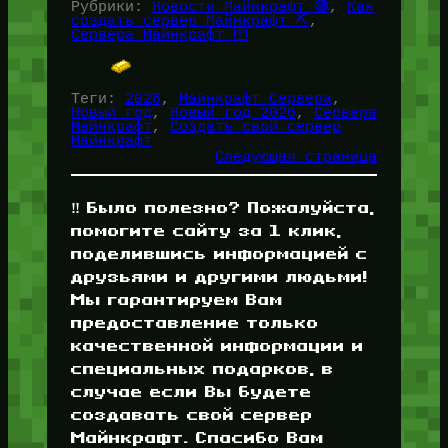
Рубрики:
Новости Майнкрафт 🔴
, 
Как
создать сервер Майнкрафт ⛏️
, 
Сервера Майнкрафт 🛜
Теги:
2026
, 
Майнкрафт Сервера
, 
Новый год
, 
Новый год 2026
, 
Сервера
Майнкрафт
, 
Создать свой сервер
Майнкрафт
Следующая страница
‼️ Было полезно? Пожалуйста,
помогите сайту за 1 клик,
поделившись информацией с
друзьями и другими людьми!
Мы гарантируем Вам
предоставление только
качественной информации и
специальных подарков, в
случае если Вы будете
создавать свой сервер
Майнкрафт. Спасибо Вам