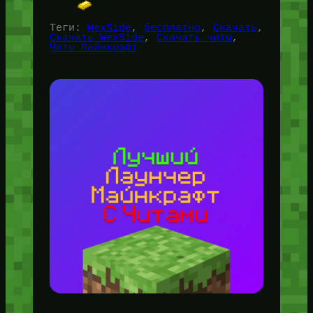
Теги:
WexSide
, 
бесплатно
, 
Скачать
, 
Скачать WexSide
, 
Скачать читы
, 
Читы Майнкрафт