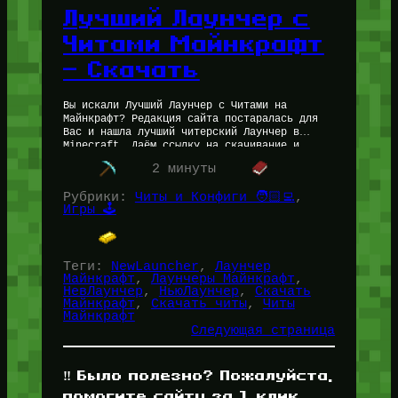
Лучший Лаунчер с
Читами Майнкрафт
— Скачать
Вы искали Лучший Лаунчер с Читами на
Майнкрафт? Редакция сайта постаралась для
Вас и нашла лучший читерский Лаунчер в
Minecraft. Даём ссылку на скачивание и
пытаемся обосновать, почему именно он…
2 минуты
Рубрики:
Читы и Конфиги 🧑🏻‍💻
, 
Игры 🕹️
Теги:
NewLauncher
, 
Лаунчер
Майнкрафт
, 
Лаунчеры Майнкрафт
, 
НевЛаунчер
, 
НьюЛаунчер
, 
Скачать
Майнкрафт
, 
Скачать читы
, 
Читы
Майнкрафт
Следующая страница
‼️ Было полезно? Пожалуйста,
помогите сайту за 1 клик,