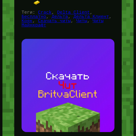
Теги:
Crack
, 
Delta Client
, 
Бесплатно
, 
Дельта
, 
Дельта Клиент
, 
Кряк
, 
Скачать читы
, 
Читы
, 
Читы
Майнкрафт