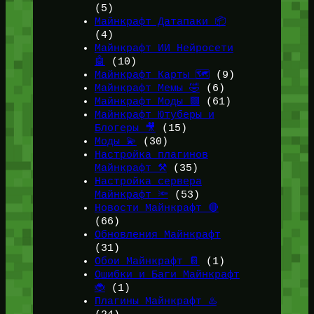
(5)
Майнкрафт Датапаки 📦
(4)
Майнкрафт ИИ Нейросети
🤖
(10)
Майнкрафт Карты 🗺️
(9)
Майнкрафт Мемы 🤣
(6)
Майнкрафт Моды 🟩
(61)
Майнкрафт Ютуберы и
Блогеры 🎥
(15)
Моды 💫
(30)
Настройка плагинов
Майнкрафт ⚒️
(35)
Настройка сервера
Майнкрафт 🔦
(53)
Новости Майнкрафт 🔴
(66)
Обновления Майнкрафт
(31)
Обои Майнкрафт 📔
(1)
Ошибки и Баги Майнкрафт
🐞
(1)
Плагины Майнкрафт ♨️