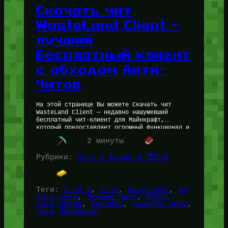
Скачать чит
WasteLand Client —
лучший
Бесплатный клиент
с обходом Анти-
Читов
На этой странице Вы можете Скачать чит
WasteLand Client — недавно нашумевший
бесплатный чит-клиент для Майнкрафт,
который предоставляет огромный функционал и
обход популярных Анти-читов на Майнкрафт
2 минуты
серверах. Из заявленных анти-софт…
Рубрики:
Читы и Конфиги 🧑🏻‍💻
Теги:
1.16.5
, 
1.21
, 
WasteLand
, 
Ии
Анти-читы
, 
Лучшие Читы
, 
Обход
Анти-Читов
, 
скачать
, 
Скачать читы
, 
Читы Майнкрафт