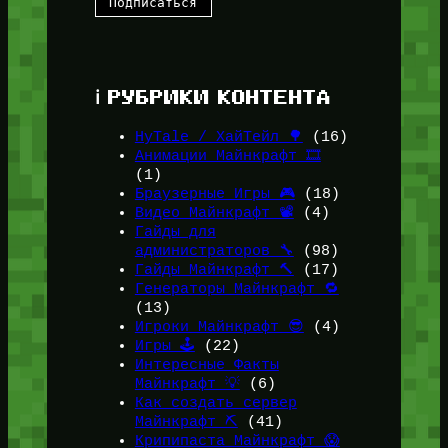
ℹ️ РУБРИКИ КОНТЕНТА
HyTale / ХайТейл 🌳
(16)
Анимации Майнкрафт 🎞️
(1)
Браузерные Игры 🎮
(18)
Видео Майнкрафт 📽️
(4)
Гайды для
администраторов 🔧
(98)
Гайды Майнкрафт 🔨
(17)
Генераторы Майнкрафт 🔁
(13)
Игроки Майнкрафт 😎
(4)
Игры 🕹️
(22)
Интересные Факты
Майнкрафт 💡
(6)
Как создать сервер
Майнкрафт ⛏️
(41)
Крипипаста Майнкрафт 😱