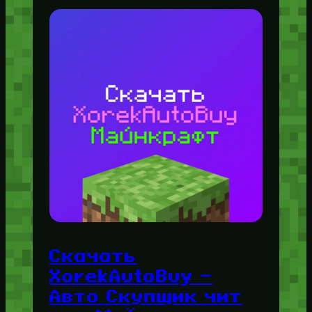
Скачать
XorekAutoBuy —
Авто Скупщик чит