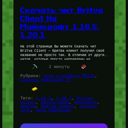
Скачать чит Britva
Client На
Майнкрафт 1.16.5,
1.20.1
На этой странице Вы можете Скачать чит
Britva Client — Бритва клиент получил своё
название не просто так. В отличии от других
читов, которые просто направлены на
нечестное преимущество над…
2 минуты
Рубрики:
Читы и Конфиги 🧑🏻‍💻
, 
Сервера Майнкрафт 🛜
Теги:
1.16.5
, 
1.20.1
, 
Britva
Client
, 
Автоскупщик
, 
Бесплатно
, 
Бритва
, 
Бритва Клиент
, 
Скачать
читы
, 
Читы Майнкрафт