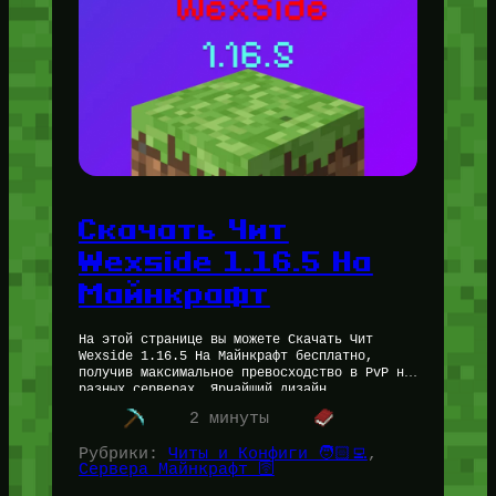
Скачать Чит
Wexside 1.16.5 На
Майнкрафт
На этой странице вы можете Скачать Чит
Wexside 1.16.5 На Майнкрафт бесплатно,
получив максимальное превосходство в PvP на
разных серверах. Ярчайший дизайн,
великолепные функции, лаконичное название,
2 минуты
множество уникальных фишек —…
Рубрики:
Читы и Конфиги 🧑🏻‍💻
, 
Сервера Майнкрафт 🛜