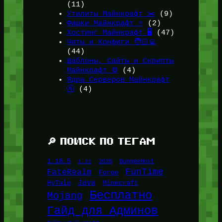
(11)
Утилиты Майнкрафт ✂️
(9)
Фишки Майнкрафт ⭐
(2)
Хостинг Майнкрафт 🖥️
(47)
Читы и Конфиги 🧑🏻‍💻
(44)
Шаблоны, Сайты и Скрипты
Майнкрафт ⚙️
(4)
Ядра Серверов Майнкрафт
🚰
(4)
🔎 ПОИСК ПО ТЕГАМ
1.16.5
1.21
2026
BungeeHost
FunTime
FateRealm
Forge
Java
HyTale
Minecraft
Бесплатно
Mojang
Гайд для Админов