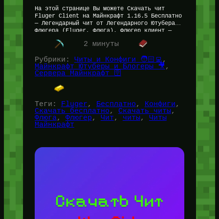
На этой странице Вы можете Скачать чит
Fluger Client на Майнкрафт 1.16.5 Бесплатно
— Легендарный чит от Легендарного Ютубера
Флюгера (Fluger, Флюга). Флюгер клиент —
невероятно дерзкое решение как по…
2 минуты
Рубрики:
Читы и Конфиги 🧑🏻‍💻
, 
Майнкрафт Ютуберы и Блогеры 🎥
, 
Сервера Майнкрафт 🛜
Теги:
Fluger
, 
Бесплатно
, 
Конфиги
, 
Скачать бесплатно
, 
Скачать читы
, 
Флюга
, 
Флюгер
, 
Чит
, 
читы
, 
Читы
Майнкрафт