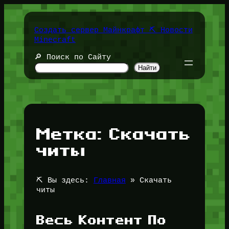
Перейти
к
содержимому
Создать сервер Майнкрафт ⛏️ Новости
Minecraft
🔎 Поиск по Сайту
Найти
Метка:
Скачать
читы
⛏️ Вы здесь:
Главная
»
Скачать
читы
Весь Контент По