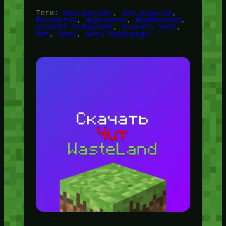
Теги:
NewLauncher
, 
без вирусов
, 
Бесплатно
, 
Нурсултан
, 
НьюЛаунчер
, 
Сервера Майнкрафт
, 
Скачать читы
, 
Чит
, 
Читы
, 
Читы Майнкрафт