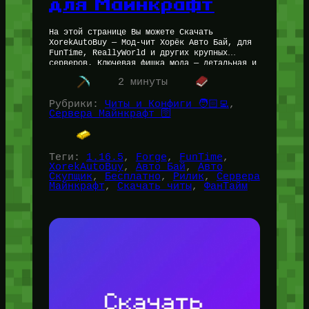
для Майнкрафт
На этой странице Вы можете Скачать
XorekAutoBuy — Мод-чит Хорёк Авто Бай, для
FunTime, ReallyWorld и других крупных
серверов. Ключевая фишка мода — детальная и
очень гибкая настройка; мод работает…
2 минуты
Рубрики:
Читы и Конфиги 🧑🏻‍💻
, 
Сервера Майнкрафт 🛜
Теги:
1.16.5
, 
Forge
, 
FunTime
, 
XorekAutoBuy
, 
Авто Бай
, 
Авто
Скупщик
, 
Бесплатно
, 
Рилик
, 
Сервера
Майнкрафт
, 
Скачать читы
, 
ФанТайм