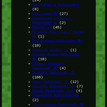
(24)
Постройки в Майнкрафте
(8)
Программы ⌨️
(27)
Промокоды и Скидки
Майнкрафт 🎫
(2)
Прочее 🧱
(45)
Раздачи Игр Стим / Steam
🎲
(1)
Ресурспаки Майнкрафт 📚
(10)
Рецепты Крафта 🪚
(1)
Сборки Модов Майнкрафт
🧳
(18)
Сборки Серверов
Майнкрафт 🎁
(4)
Сервера Майнкрафт 🛜
(166)
Сиды Майнкрафт 🌱
(12)
Скачать Майнкрафт 🔽
(7)
Скины Майнкрафт 🤹🏻
(4)
Скриншоты Майнкрафт 📸
(2)
Текстурпаки Майнкрафт 🖼️