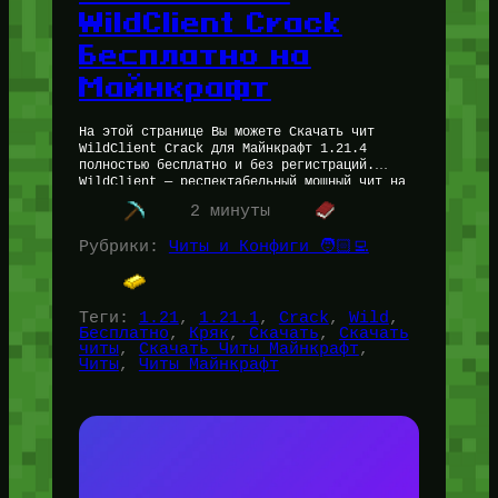
WildClient Crack
Бесплатно на
Майнкрафт
На этой странице Вы можете Скачать чит
WildClient Crack для Майнкрафт 1.21.4
полностью бесплатно и без регистраций.
WildClient — респектабельный мощный чит на
Майнкрафт, добавляющий в игру множество
2 минуты
новых функций,…
Рубрики:
Читы и Конфиги 🧑🏻‍💻
Теги:
1.21
, 
1.21.1
, 
Crack
, 
Wild
, 
Бесплатно
, 
Кряк
, 
Скачать
, 
Скачать
читы
, 
Скачать Читы Майнкрафт
, 
Читы
, 
Читы Майнкрафт