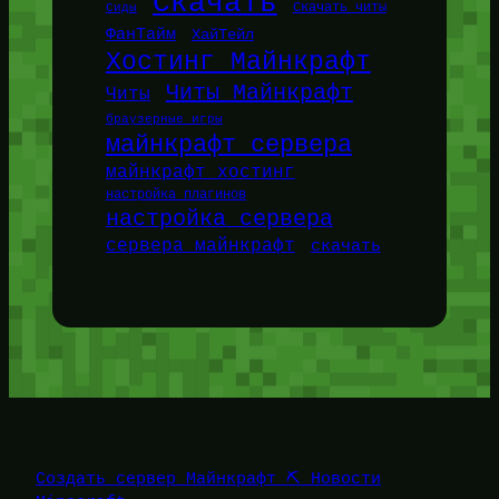
Скачать
Сиды
Скачать читы
ФанТайм
ХайТейл
Хостинг Майнкрафт
Читы Майнкрафт
Читы
браузерные игры
майнкрафт сервера
майнкрафт хостинг
настройка плагинов
настройка сервера
сервера майнкрафт
скачать
Создать сервер Майнкрафт ⛏️ Новости