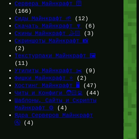
Сервера Майнкрафт 🛜
(166)
Сиды Майнкрафт 🌱
(12)
Скачать Майнкрафт 🔽
(6)
Скины Майнкрафт 🤹🏻
(3)
Скриншоты Майнкрафт 📸
(2)
Текстурпаки Майнкрафт 🖼️
(11)
Утилиты Майнкрафт ✂️
(9)
Фишки Майнкрафт ⭐
(2)
Хостинг Майнкрафт 🖥️
(47)
Читы и Конфиги 🧑🏻‍💻
(44)
Шаблоны, Сайты и Скрипты
Майнкрафт ⚙️
(4)
Ядра Серверов Майнкрафт
🚰
(4)