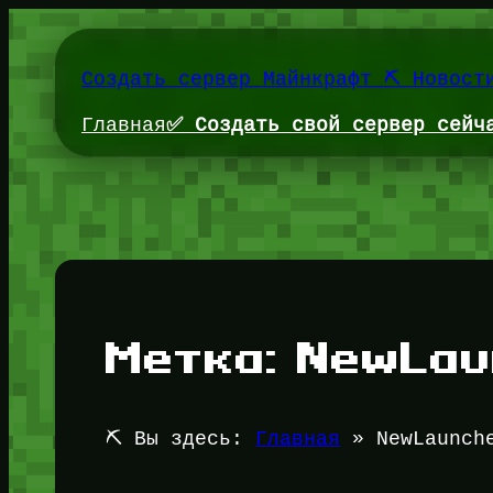
Перейти
к
содержимому
Создать сервер Майнкрафт ⛏️ Новост
Главная
✅ Создать свой сервер сейч
Метка:
NewLau
⛏️ Вы здесь:
Главная
»
NewLaunch