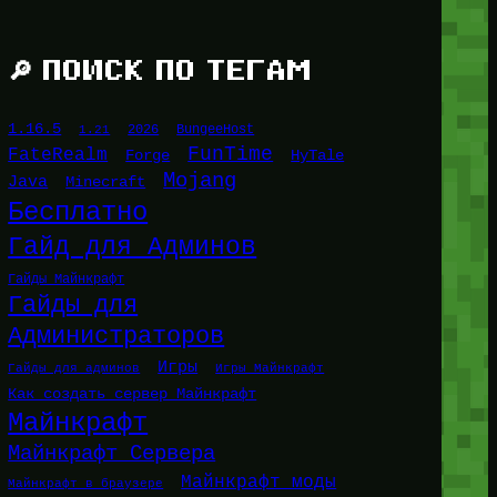
🔎 ПОИСК ПО ТЕГАМ
1.16.5
1.21
2026
BungeeHost
FunTime
FateRealm
HyTale
Forge
Mojang
Java
Minecraft
Бесплатно
Гайд для Админов
Гайды Майнкрафт
Гайды для
Администраторов
Игры
Гайды для админов
Игры Майнкрафт
Как создать сервер Майнкрафт
Майнкрафт
Майнкрафт Сервера
Майнкрафт моды
Майнкрафт в браузере