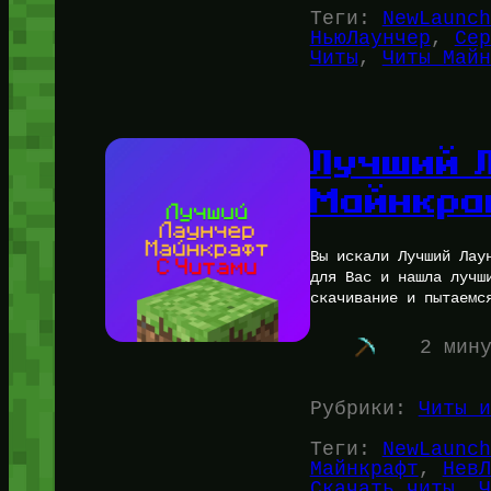
Теги:
NewLaunch
НьюЛаунчер
, 
Сер
Читы
, 
Читы Майн
Лучший 
Майнкра
Вы искали Лучший Лау
для Вас и нашла лучш
скачивание и пытаемс
2 мин
Рубрики:
Читы и
Теги:
NewLaunch
Майнкрафт
, 
НевЛ
Скачать читы
, 
Ч