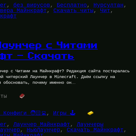
er
, 
без вирусов
, 
Бесплатно
, 
Нурсултан
, 
вера Майнкрафт
, 
Скачать читы
, 
Чит
, 
крафт
Лаунчер с Читами
фт — Скачать
нчер с Читами на Майнкрафт? Редакция сайта постаралась
ий читерский Лаунчер в Minecraft. Даём ссылку на
я обосновать, почему именно он…
уты
 Конфиги 🧑🏻‍💻
, 
Игры 🕹️
er
, 
Лаунчер Майнкрафт
, 
Лаунчеры
аунчер
, 
НьюЛаунчер
, 
Скачать Майнкрафт
, 
иты Майнкрафт