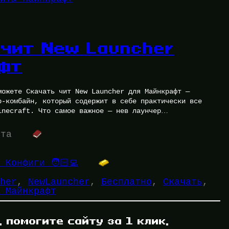
 чит New Launcher
фт
можете Скачать чит New Launcher для Майнкрафт —
р-комбайн, который содержит в себе практически все
inecraft. Что самое важное — нев лаунчер…
ута
 Конфиги 🧑🏻‍💻
her
, 
NewLauncher
, 
Бесплатно
, 
Скачать
, 
 Майнкрафт
, помогите сайту за 1 клик,