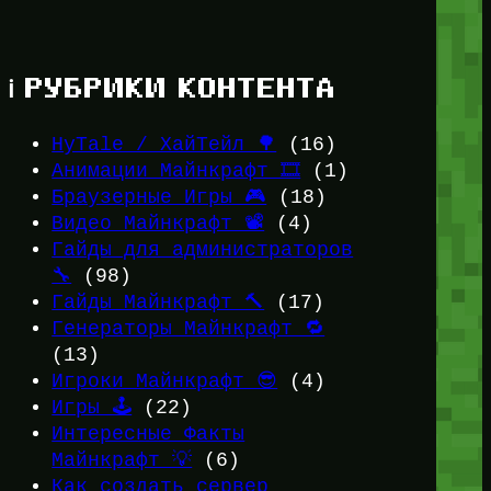
ℹ️ РУБРИКИ КОНТЕНТА
HyTale / ХайТейл 🌳
(16)
Анимации Майнкрафт 🎞️
(1)
Браузерные Игры 🎮
(18)
Видео Майнкрафт 📽️
(4)
Гайды для администраторов
🔧
(98)
Гайды Майнкрафт 🔨
(17)
Генераторы Майнкрафт 🔁
(13)
Игроки Майнкрафт 😎
(4)
Игры 🕹️
(22)
Интересные Факты
Майнкрафт 💡
(6)
Как создать сервер