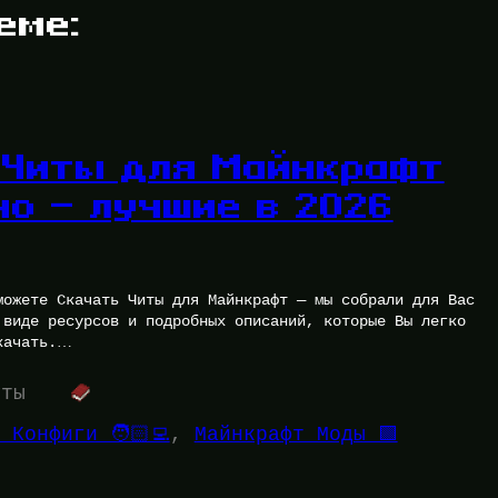
еме:
 Читы для Майнкрафт
но — лучшие в 2026
можете Скачать Читы для Майнкрафт — мы собрали для Вас
 виде ресурсов и подробных описаний, которые Вы легко
качать.…
уты
 Конфиги 🧑🏻‍💻
, 
Майнкрафт Моды 🟩