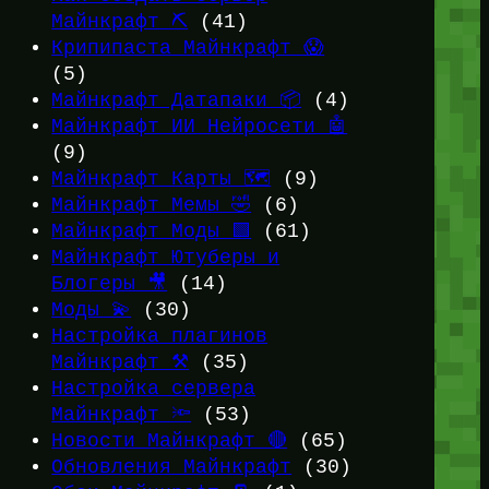
Майнкрафт ⛏️
(41)
Крипипаста Майнкрафт 😱
(5)
Майнкрафт Датапаки 📦
(4)
Майнкрафт ИИ Нейросети 🤖
(9)
Майнкрафт Карты 🗺️
(9)
Майнкрафт Мемы 🤣
(6)
Майнкрафт Моды 🟩
(61)
Майнкрафт Ютуберы и
Блогеры 🎥
(14)
Моды 💫
(30)
Настройка плагинов
Майнкрафт ⚒️
(35)
Настройка сервера
Майнкрафт 🔦
(53)
Новости Майнкрафт 🔴
(65)
Обновления Майнкрафт
(30)