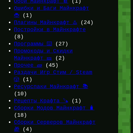
Обои Майнкрафт 📔
(1)
Ошибки и Баги Майнкрафт
🐞
(1)
Плагины Майнкрафт ♨️
(24)
Постройки в Майнкрафте
(8)
Программы ⌨️
(27)
Промокоды и Скидки
Майнкрафт 🎫
(2)
Прочее 🧱
(45)
Раздачи Игр Стим / Steam
🎲
(1)
Ресурспаки Майнкрафт 📚
(10)
Рецепты Крафта 🪚
(1)
Сборки Модов Майнкрафт 🧳
(18)
Сборки Серверов Майнкрафт
🎁
(4)