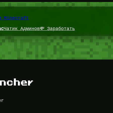
и Minecraft
ас
Чатик Админов
💸 Заработать
ncher
er