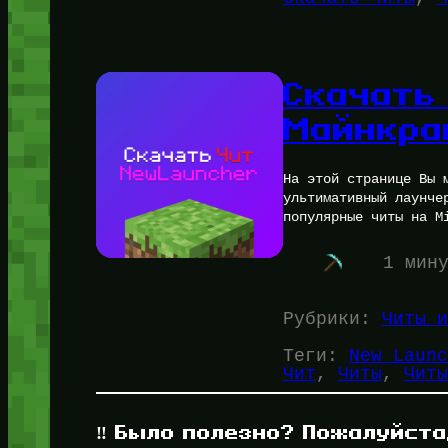
Скачать
Майнкра
На этой странице Вы 
ультимативный лаунче
популярные читы на M
1 мин
Рубрики:
Читы и
Теги:
New Launc
Чит
, 
Читы
, 
Читы
‼️ Было полезно? Пожалуйста