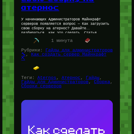
атернос
У начинающих Администраторов Майнкрафт
серверов появляется вопрос — Как загрузить
свою сборку на атернос? Давайте
разбираться, как это сделать. Статья
написана Администратором Майнкрафт серверов
1 минута
Петром (for_users) с опытом в создании…
Рубрики:
Гайды для администраторов
🔧
, 
Как создать сервер Майнкрафт
⛏️
Теги:
Aternos
, 
Атернос
, 
Гайды
, 
Гайды для Администраторов
, 
Сборка
, 
Сборки серверов