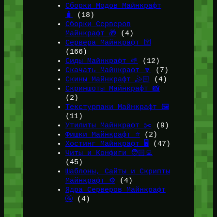
Сборки Модов Майнкрафт
🧳
(18)
Сборки Серверов
Майнкрафт 🎁
(4)
Сервера Майнкрафт 🛜
(166)
Сиды Майнкрафт 🌱
(12)
Скачать Майнкрафт 🔽
(7)
Скины Майнкрафт 🤹🏻
(4)
Скриншоты Майнкрафт 📸
(2)
Текстурпаки Майнкрафт 🖼️
(11)
Утилиты Майнкрафт ✂️
(9)
Фишки Майнкрафт ⭐
(2)
Хостинг Майнкрафт 🖥️
(47)
Читы и Конфиги 🧑🏻‍💻
(45)
Шаблоны, Сайты и Скрипты
Майнкрафт ⚙️
(4)
Ядра Серверов Майнкрафт
🚰
(4)