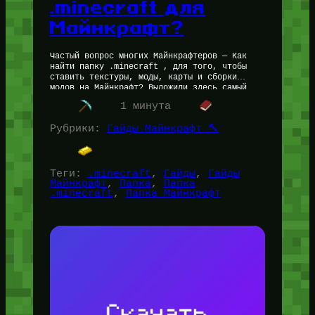
.minecraft для
Майнкрафт?
Частый вопрос многих Майнкрафтеров — Как
найти папку .minecraft , для того, чтобы
ставить текстуры, моды, карты и сборки
модов на Майнкрафт? Выложили здесь самый
точный и актуальный гайд! Как…
1 минута
Рубрики:
Гайды Майнкрафт 🔨
Теги:
.minecraft
, 
Гайды
, 
Гайды
Майнкрафт
, 
Папка
, 
Папка
.minecraft
, 
Папка Майнкрафт