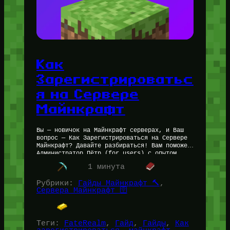
Как
Зарегистрироватьс
я на Сервере
Майнкрафт
Вы — новичок на Майнкрафт серверах, и Ваш
вопрос — Как Зарегистрироваться на Сервере
Майнкрафт? Давайте разбираться! Вам поможет
Администратор Пётр (for_users) с опытом
создания Майнкрафт серверов более 9 лет.…
1 минута
Рубрики:
Гайды Майнкрафт 🔨
, 
Сервера Майнкрафт 🛜
Теги:
FateRealm
, 
Гайд
, 
Гайды
, 
Как