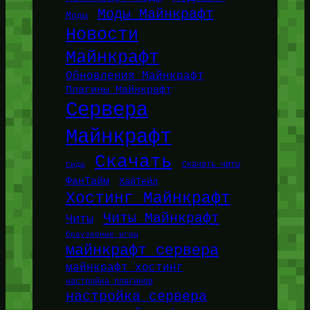
Моды Майнкрафт
Моды
Новости
Майнкрафт
Обновления Майнкрафт
Плагины Майнкрафт
Сервера
Майнкрафт
Скачать
Сиды
Скачать читы
ФанТайм
ХайТейл
Хостинг Майнкрафт
Читы Майнкрафт
Читы
браузерные игры
майнкрафт сервера
майнкрафт хостинг
настройка плагинов
настройка сервера