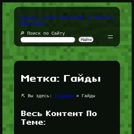
Перейти
к
содержимому
Создать сервер Майнкрафт ⛏️ Новости
Minecraft
🔎 Поиск по Сайту
Найти
Метка:
Гайды
⛏️ Вы здесь:
Главная
»
Гайды
Весь Контент По
Теме: