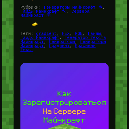
Рубрики:
Генераторы Майнкрафт 🔁
, 
Гайды Майнкрафт 🔨
, 
Сервера
Майнкрафт 🛜
Теги:
gradient
, 
HEX
, 
RGB
, 
Гайды
, 
Гайды Майнкрафт
, 
Генератор текста
Майнкрафт
, 
Генераторы
, 
Генераторы
Майнкрафт
, 
Градиент
, 
Красивый
Текст