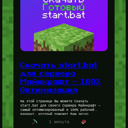
Скачать start.bat
для сервера
Майнкрафт — 100%
Оптимизация
На этой странице Вы можете Скачать
start.bat для своего Сервера Майнкрафт —
самый оптимизированный и 100% рабочий
вариант, который поможет Вам легко
запустить свой сервер Майнкрафт. Ресурс
1 минута
выложен Администратором Петром…