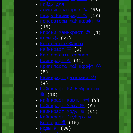
Гайды для
администраторов 🔧
(98)
Гайды Майнкрафт 🔨
(17)
Генераторы Майнкрафт 🔁
(13)
Игроки Майнкрафт 😎
(4)
Игры 🕹️
(22)
Интересные Факты
Майнкрафт 💡
(6)
Как создать сервер
Майнкрафт ⛏️
(41)
Крипипаста Майнкрафт 😱
(5)
Майнкрафт Датапаки 📦
(4)
Майнкрафт ИИ Нейросети
🤖
(10)
Майнкрафт Карты 🗺️
(9)
Майнкрафт Мемы 🤣
(6)
Майнкрафт Моды 🟩
(61)
Майнкрафт Ютуберы и
Блогеры 🎥
(15)
Моды 💫
(30)