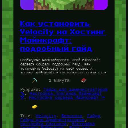
Как установить
Velocity на Хостинг
Майнкрафт:
подробный гайд
Необходимо масштабировать свой Minecraft
сервер? Собрали подробный гайд, Как
установить Velocity на свой сервер /
хостинг майнкрафт и настроить велосити от и
до. Velocity — прокси-ядро для связки
1 минута
Minecraft серверов…
Рубрики:
Гайды для администраторов
🔧
, 
Настройка плагинов Майнкрафт
⚒️
, 
Настройка сервера Майнкрафт 🔦
Теги:
Velocity
, 
Велосити
, 
Гайды
, 
Гайды для Администраторов
, 
настройка плагинов
, 
Настройка
сервера Майнкрафт
, 
Ядра для