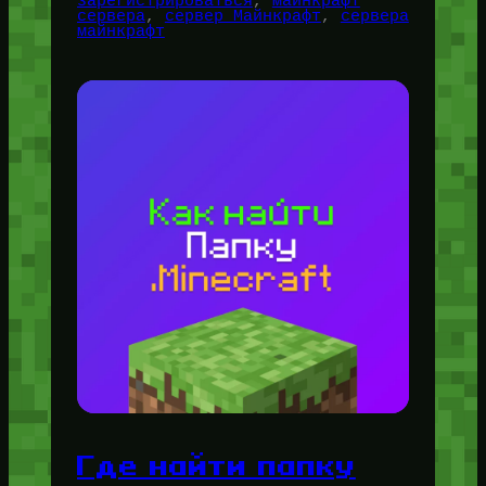
зарегистрироваться
, 
майнкрафт
сервера
, 
сервер Майнкрафт
, 
сервера
майнкрафт
Где найти папку