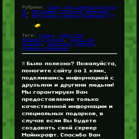
Рубрики:
Гайды для администраторов
🔧
, 
Настройка плагинов Майнкрафт
⚒️
, 
Настройка сервера Майнкрафт 🔦
Теги:
Гайды
, 
Гайды для
Администраторов
, 
Гайды для
админов
, 
майнкрафт сервера
, 
Сервера Майнкрафт
‼️ Было полезно? Пожалуйста,
помогите сайту за 1 клик,
поделившись информацией с
друзьями и другими людьми!
Мы гарантируем Вам
предоставление только
качественной информации и
специальных подарков, в
случае если Вы будете
создавать свой сервер
Майнкрафт. Спасибо Вам