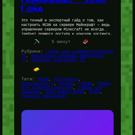
Гайд
Это точный и экспертный гайд о том, как
настроить RCON на сервере Майнкрафт — ведь
управление сервером Minecraft не всегда
требует прямого доступа к консоли хостинга.
Если вам нужно выдавать…
5 минут
Рубрики:
Гайды для администраторов
🔧
, 
Настройка сервера Майнкрафт
🔦
, 
Сервера Майнкрафт 🛜
Теги:
RCON
, 
Автодонат
, 
Безопасность
, 
Взлом
, 
Гайды
, 
Гайды
для Администраторов
, 
Гайды для
админов
, 
Настройка РКОН
, 
Ркон
, 
Сервера Майнкрафт