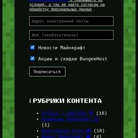
Конфиденциальности
и принимаете её
условия, а так же даёте согласие на
обработку Персональных Данных
Новости Майнкрафт
Акции и скидки BungeeHost
ℹ️ РУБРИКИ КОНТЕНТА
HyTale / ХайТейл 🌳
(16)
Анимации Майнкрафт 🎞️
(1)
Браузерные Игры 🎮
(18)
Видео Майнкрафт 📽️
(4)