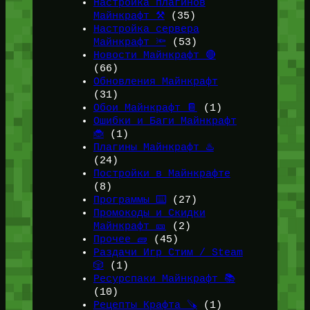
Настройка плагинов
Майнкрафт ⚒️
(35)
Настройка сервера
Майнкрафт 🔦
(53)
Новости Майнкрафт 🔴
(66)
Обновления Майнкрафт
(31)
Обои Майнкрафт 📔
(1)
Ошибки и Баги Майнкрафт
🐞
(1)
Плагины Майнкрафт ♨️
(24)
Постройки в Майнкрафте
(8)
Программы ⌨️
(27)
Промокоды и Скидки
Майнкрафт 🎫
(2)
Прочее 🧱
(45)
Раздачи Игр Стим / Steam
🎲
(1)
Ресурспаки Майнкрафт 📚
(10)
Рецепты Крафта 🪚
(1)