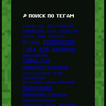
🔎 ПОИСК ПО ТЕГАМ
1.16.5
1.21
2026
BungeeHost
FunTime
FateRealm
Forge
Java
HyTale
Minecraft
Бесплатно
Mojang
Гайд для Админов
Гайды Майнкрафт
Гайды для
Администраторов
Игры
Гайды для админов
Игры Майнкрафт
Как создать сервер Майнкрафт
Майнкрафт
Майнкрафт Сервера
Майнкрафт в браузере
Моджанг
Майнкрафт моды