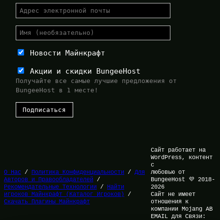
Новости Майнкрафт
Акции и скидки BungeeHost
Получайте все самые лучшие предложения от
BungeeHost в 1 месте!
Сайт работает на
WordPress, контент
с
О Нас
/
Политика Конфиденциальности
/
Для
любовью от
Авторов и Правообладателей
/
BungeeHost 💜 2018-
Рекомендательные Технологии
/
Найти
2026
игроков Майнкрафт (Каталог Игроков)
/
Сайт не имеет
Скачать Плагины Майнкрафт
отношения к
компании Mojang AB
EMAIL для Связи: