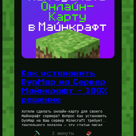
Как установить
DynMap на Сервер
Майнкрафт — 100%
решение
Хотели сделать онлайн-карту для своего
Майнкрафт сервера? Вопрос Как установить
DynMap на Ваш сервер Minecraft требует
тщательного подхода — эту статью писал
администратор Пётр, с опытом в создании
2 минуты
Майнкрафт серверов…