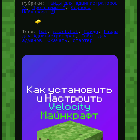
Рубрики:
Гайды для администраторов
🔧
, 
Программы ⌨️
, 
Сервера
Майнкрафт 🛜
Теги:
bat
, 
start.bat
, 
Гайды
, 
Гайды
для Администраторов
, 
Гайды для
админов
, 
Скачать
, 
стартер