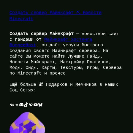
Создать сервер Майнкрафт ⛏️ Новости
Minecraft
Создать сервер Майнкрафт
— новостной сайт
с гайдами от
Майнкрафт хостинга
BungeeHost
, он даёт услуги быстрого
создания своего Майнкрафт сервера. На
сайте Вы можете найти Лучшие Гайды,
Новости Майнкрафт, Настройку Плагинов,
Моды, Сиды, Карты, Текстуры, Игры, Сервера
по Minecraft и прочее
Ещё больше 🎁 Подарков и Мемчиков в наших
Соц Сетях:
ВКонтакте
Telegram
Discord
TikTok
Pinterest
YouTube
Bluesky