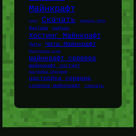
Майнкрафт
Скачать
Сиды
Скачать читы
ФанТайм
ХайТейл
Хостинг Майнкрафт
Читы Майнкрафт
Читы
браузерные игры
майнкрафт сервера
майнкрафт хостинг
настройка плагинов
настройка сервера
сервера майнкрафт
скачать