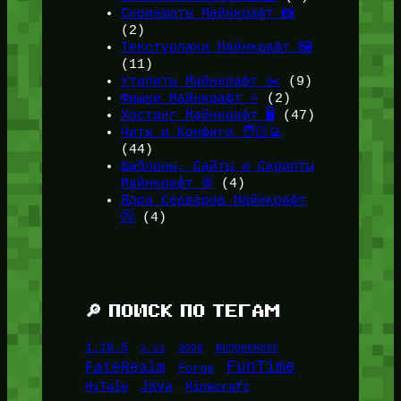
Скриншоты Майнкрафт 📸
(2)
Текстурпаки Майнкрафт 🖼️
(11)
Утилиты Майнкрафт ✂️
(9)
Фишки Майнкрафт ⭐
(2)
Хостинг Майнкрафт 🖥️
(47)
Читы и Конфиги 🧑🏻‍💻
(44)
Шаблоны, Сайты и Скрипты
Майнкрафт ⚙️
(4)
Ядра Серверов Майнкрафт
🚰
(4)
🔎 ПОИСК ПО ТЕГАМ
1.16.5
1.21
2026
BungeeHost
FunTime
FateRealm
Forge
Java
HyTale
Minecraft