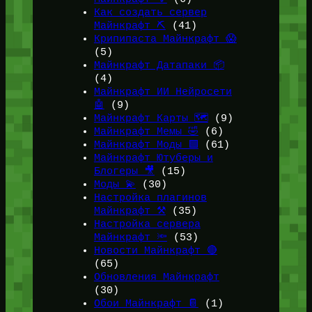
Как создать сервер
Майнкрафт ⛏️
(41)
Крипипаста Майнкрафт 😱
(5)
Майнкрафт Датапаки 📦
(4)
Майнкрафт ИИ Нейросети
🤖
(9)
Майнкрафт Карты 🗺️
(9)
Майнкрафт Мемы 🤣
(6)
Майнкрафт Моды 🟩
(61)
Майнкрафт Ютуберы и
Блогеры 🎥
(15)
Моды 💫
(30)
Настройка плагинов
Майнкрафт ⚒️
(35)
Настройка сервера
Майнкрафт 🔦
(53)
Новости Майнкрафт 🔴
(65)
Обновления Майнкрафт
(30)
Обои Майнкрафт 📔
(1)