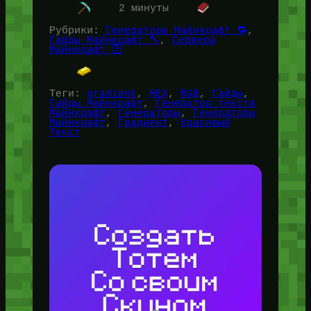
Данный инструмент будет полезен как для
2 минуты
игроков и их общения,…
Рубрики:
Генераторы Майнкрафт 🔁
, 
Гайды Майнкрафт 🔨
, 
Сервера
Майнкрафт 🛜
Теги:
gradient
, 
HEX
, 
RGB
, 
Гайды
, 
Гайды Майнкрафт
, 
Генератор текста
Майнкрафт
, 
Генераторы
, 
Генераторы
Майнкрафт
, 
Градиент
, 
Красивый
Текст