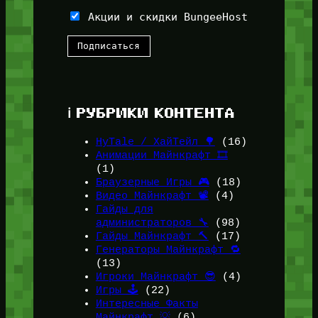
Акции и скидки BungeeHost
ℹ️ РУБРИКИ КОНТЕНТА
HyTale / ХайТейл 🌳
(16)
Анимации Майнкрафт 🎞️
(1)
Браузерные Игры 🎮
(18)
Видео Майнкрафт 📽️
(4)
Гайды для
администраторов 🔧
(98)
Гайды Майнкрафт 🔨
(17)
Генераторы Майнкрафт 🔁
(13)
Игроки Майнкрафт 😎
(4)
Игры 🕹️
(22)
Интересные Факты
Майнкрафт 💡
(6)