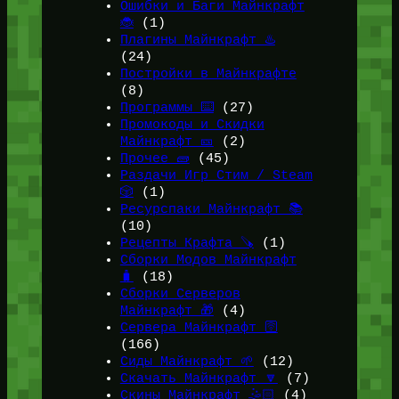
Ошибки и Баги Майнкрафт
🐞
(1)
Плагины Майнкрафт ♨️
(24)
Постройки в Майнкрафте
(8)
Программы ⌨️
(27)
Промокоды и Скидки
Майнкрафт 🎫
(2)
Прочее 🧱
(45)
Раздачи Игр Стим / Steam
🎲
(1)
Ресурспаки Майнкрафт 📚
(10)
Рецепты Крафта 🪚
(1)
Сборки Модов Майнкрафт
🧳
(18)
Сборки Серверов
Майнкрафт 🎁
(4)
Сервера Майнкрафт 🛜
(166)
Сиды Майнкрафт 🌱
(12)
Скачать Майнкрафт 🔽
(7)
Скины Майнкрафт 🤹🏻
(4)