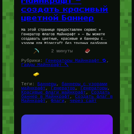
Майнкрафт —
создать красивый
цветной Баннер
На этой странице предоставлен сервис »
Генератор Флагов Майнкрафт » — Вы можете
создавать цветные, красивые и баннеры с
узором для Minecraft без трудных разборов
того, что и как делать!…
2 минуты
Рубрики:
Генераторы Майнкрафт 🔁
, 
Гайды Майнкрафт 🔨
Теги:
Баннеры
, 
баннеры с узорами
майнкрафт
, 
Генератор
, 
Генераторы
, 
Красивые флаги майнкрафт
, 
Создать
баннер в Майнкрафт
, 
Создать флаг в
Майнкрафт
, 
Флаги
, 
через сайт