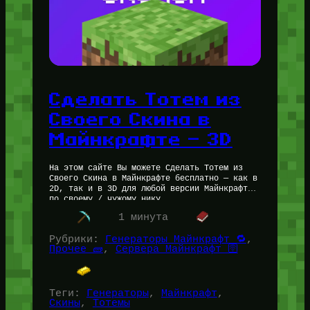
Сделать Тотем из
Своего Скина в
Майнкрафте — 3D
На этом сайте Вы можете Сделать Тотем из
Своего Скина в Майнкрафте бесплатно — как в
2D, так и в 3D для любой версии Майнкрафт
по своему / чужому нику.…
1 минута
Рубрики:
Генераторы Майнкрафт 🔁
, 
Прочее 🧱
, 
Сервера Майнкрафт 🛜
Теги:
Генераторы
, 
Майнкрафт
, 
Скины
, 
Тотемы