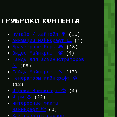
ℹ️ РУБРИКИ КОНТЕНТА
HyTale / ХайТейл 🌳
(16)
Анимации Майнкрафт 🎞️
(1)
Браузерные Игры 🎮
(18)
Видео Майнкрафт 📽️
(4)
Гайды для администраторов
🔧
(98)
Гайды Майнкрафт 🔨
(17)
Генераторы Майнкрафт 🔁
(13)
Игроки Майнкрафт 😎
(4)
Игры 🕹️
(22)
Интересные Факты
Майнкрафт 💡
(6)
Как создать сервер