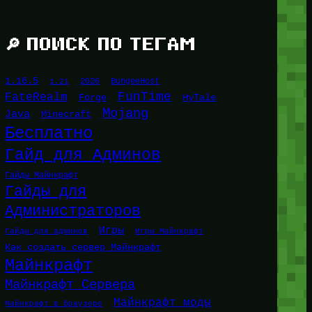
🔎 ПОИСК ПО ТЕГАМ
1.16.5
1.21
2026
BungeeHost
FunTime
FateRealm
HyTale
Forge
Mojang
Java
Minecraft
Бесплатно
Гайд для Админов
Гайды Майнкрафт
Гайды для
Администраторов
Игры
Гайды для админов
Игры Майнкрафт
Как создать сервер Майнкрафт
Майнкрафт
Майнкрафт Сервера
Майнкрафт моды
Майнкрафт в браузере