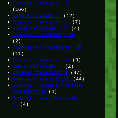
Сервера Майнкрафт 🛜
(166)
Сиды Майнкрафт 🌱
(12)
Скачать Майнкрафт 🔽
(7)
Скины Майнкрафт 🤹🏻
(4)
Скриншоты Майнкрафт 📸
(2)
Текстурпаки Майнкрафт 🖼️
(11)
Утилиты Майнкрафт ✂️
(9)
Фишки Майнкрафт ⭐
(2)
Хостинг Майнкрафт 🖥️
(47)
Читы и Конфиги 🧑🏻‍💻
(44)
Шаблоны, Сайты и Скрипты
Майнкрафт ⚙️
(4)
Ядра Серверов Майнкрафт
🚰
(4)