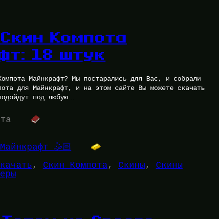
 Скин Компота
фт: 18 штук
Компота Майнкрафт? Мы постарались для Вас, и собрали
пота для Майнкрафт, и на этом сайте Вы можете скачать
подойдут под любую…
ута
Майнкрафт 🤹🏻
качать
, 
Скин Компота
, 
Скины
, 
Скины
еры