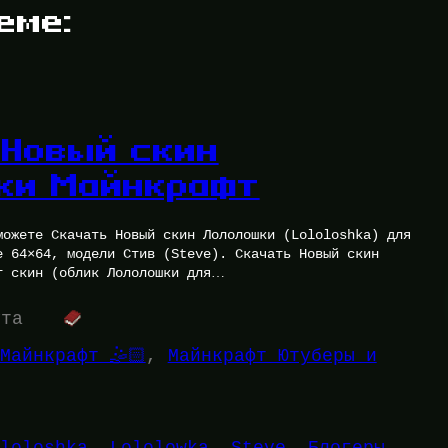
еме:
 Новый скин
ки Майнкрафт
можете Скачать Новый скин Лололошки (Lololoshka) для
е 64×64, модели Стив (Steve). Скачать Новый скин
т скин (облик Лололошки для…
ута
Майнкрафт 🤹🏻
, 
Майнкрафт Ютуберы и
loloshka
, 
Lololowka
, 
Steve
, 
Блогеры
, 