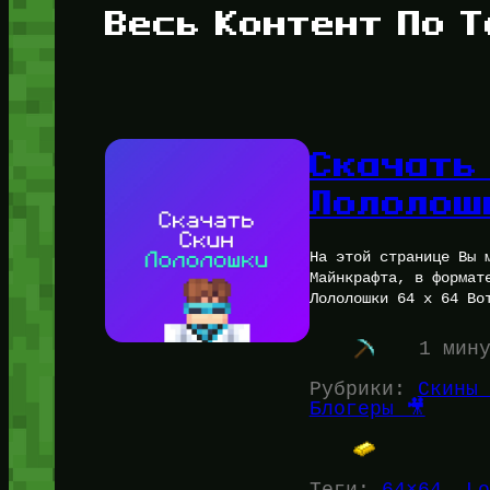
Весь Контент По Т
Скачать
Лололош
На этой странице Вы 
Майнкрафта, в формат
Лололошки 64 x 64 Во
1 мин
Рубрики:
Скины 
Блогеры 🎥
Теги:
64×64
, 
Lo