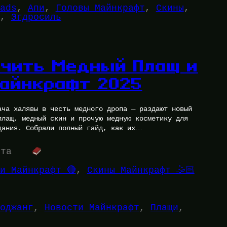
ads
, 
Апи
, 
Головы Майнкрафт
, 
Скины
, 
, 
Эгдросиль
учить Медный Плащ и
Майнкрафт 2025
ача халявы в честь медного дропа — раздают новый
плащ, медный скин и прочую медную косметику для
дания. Собрали полный гайд, как их…
ута
и Майнкрафт 🔴
, 
Скины Майнкрафт 🤹🏻
оджанг
, 
Новости Майнкрафт
, 
Плащи
, 