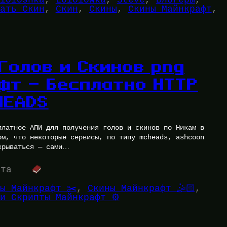
ать Скин
, 
Скин
, 
Скины
, 
Скины Майнкрафт
, 
Голов и Скинов png
фт — Бесплатно HTTP
HEADS
платное АПИ для получения голов и скинов по Никам в
ом, что некоторые сервисы, по типу mcheads, ashcoon
крываться — сами…
ута
ы Майнкрафт ✂️
, 
Скины Майнкрафт 🤹🏻
, 
и Скрипты Майнкрафт ⚙️