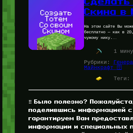
Сделать
Скина в
На этом сайте Вы мож
бесплатно — как в 2D
чужому нику.…
1 мин
Рубрики:
Генера
Майнкрафт 🛜
Теги
‼️ Было полезно? Пожалуйста
поделившись информацией с
гарантируем Вам предостав
информации и специальных п