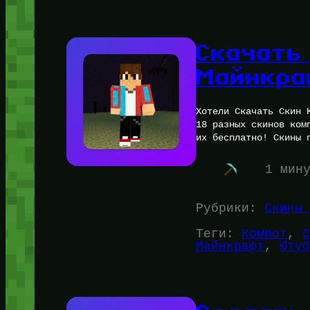
Скачать
Майнкра
Хотели Скачать Скин 
18 разных скинов ком
их бесплатно! Скины 
1 мин
Рубрики:
Скины 
Теги:
Компот
, 
С
Майнкрафт
, 
Ютуб