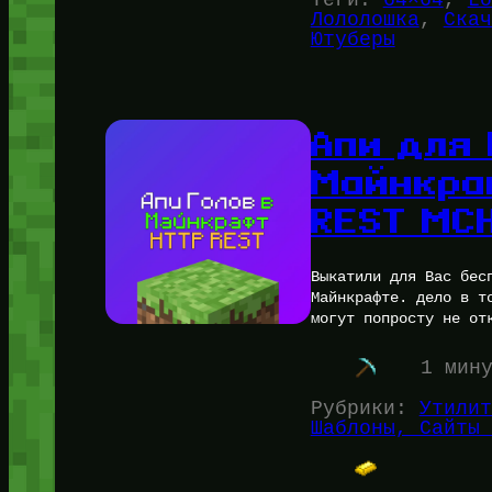
Лололошка
, 
Скач
Ютуберы
Апи для 
Майнкра
REST MC
Выкатили для Вас бес
Майнкрафте. дело в т
могут попросту не от
1 мин
Рубрики:
Утилит
Шаблоны, Сайты 