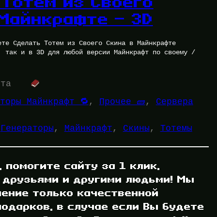
 Тотем из Своего
 Майнкрафте — 3D
ете Сделать Тотем из Своего Скина в Майнкрафте
, так и в 3D для любой версии Майнкрафт по своему /
ута
торы Майнкрафт 🔁
, 
Прочее 🧱
, 
Сервера
:
Генераторы
, 
Майнкрафт
, 
Скины
, 
Тотемы
, помогите сайту за 1 клик,
 друзьями и другими людьми! Мы
ление только качественной
одарков, в случае если Вы будете