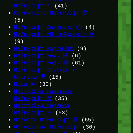
Майнкрафт ⛏️
(41)
Крипипаста Майнкрафт 😱
(5)
Майнкрафт Датапаки 📦
(4)
Майнкрафт ИИ Нейросети 🤖
(9)
Майнкрафт Карты 🗺️
(9)
Майнкрафт Мемы 🤣
(6)
Майнкрафт Моды 🟩
(61)
Майнкрафт Ютуберы и
Блогеры 🎥
(15)
Моды 💫
(30)
Настройка плагинов
Майнкрафт ⚒️
(35)
Настройка сервера
Майнкрафт 🔦
(53)
Новости Майнкрафт 🔴
(65)
Обновления Майнкрафт
(30)