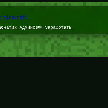
и Minecraft
ас
Чатик Админов
💸 Заработать