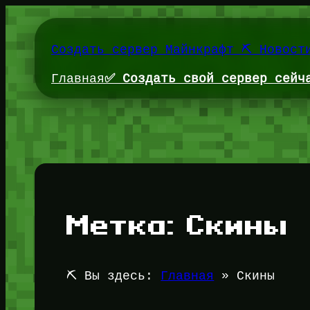
Перейти
к
содержимому
Создать сервер Майнкрафт ⛏️ Новост
Главная
✅ Создать свой сервер сейч
Метка:
Скины
⛏️ Вы здесь:
Главная
»
Скины