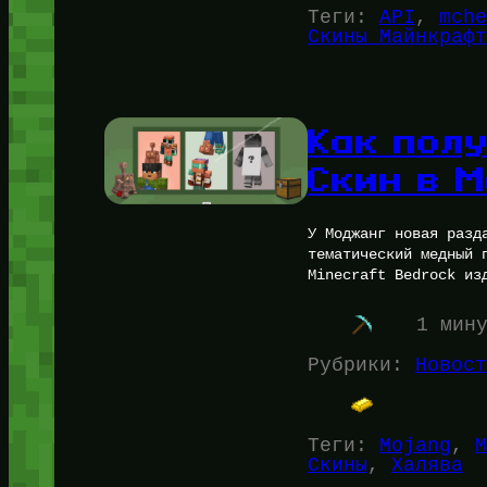
Теги:
API
, 
mche
Скины Майнкрафт
Как пол
Скин в 
У Моджанг новая разд
тематический медный 
Minecraft Bedrock из
1 мин
Рубрики:
Новост
Теги:
Mojang
, 
М
Скины
, 
Халява