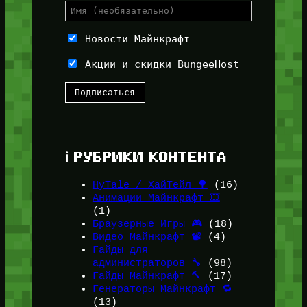
Новости Майнкрафт
Акции и скидки BungeeHost
ℹ️ РУБРИКИ КОНТЕНТА
HyTale / ХайТейл 🌳
(16)
Анимации Майнкрафт 🎞️
(1)
Браузерные Игры 🎮
(18)
Видео Майнкрафт 📽️
(4)
Гайды для
администраторов 🔧
(98)
Гайды Майнкрафт 🔨
(17)
Генераторы Майнкрафт 🔁
(13)