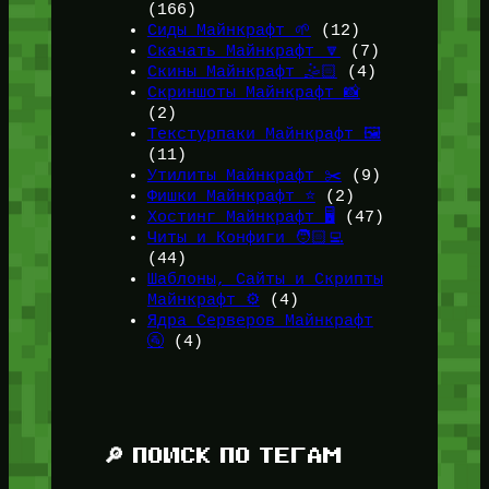
(166)
Сиды Майнкрафт 🌱
(12)
Скачать Майнкрафт 🔽
(7)
Скины Майнкрафт 🤹🏻
(4)
Скриншоты Майнкрафт 📸
(2)
Текстурпаки Майнкрафт 🖼️
(11)
Утилиты Майнкрафт ✂️
(9)
Фишки Майнкрафт ⭐
(2)
Хостинг Майнкрафт 🖥️
(47)
Читы и Конфиги 🧑🏻‍💻
(44)
Шаблоны, Сайты и Скрипты
Майнкрафт ⚙️
(4)
Ядра Серверов Майнкрафт
🚰
(4)
🔎 ПОИСК ПО ТЕГАМ