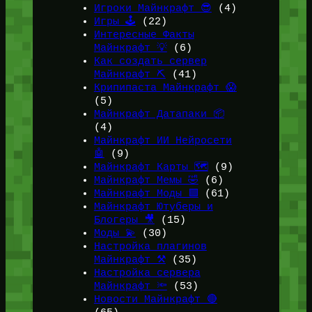
Игроки Майнкрафт 😎
(4)
Игры 🕹️
(22)
Интересные Факты
Майнкрафт 💡
(6)
Как создать сервер
Майнкрафт ⛏️
(41)
Крипипаста Майнкрафт 😱
(5)
Майнкрафт Датапаки 📦
(4)
Майнкрафт ИИ Нейросети
🤖
(9)
Майнкрафт Карты 🗺️
(9)
Майнкрафт Мемы 🤣
(6)
Майнкрафт Моды 🟩
(61)
Майнкрафт Ютуберы и
Блогеры 🎥
(15)
Моды 💫
(30)
Настройка плагинов
Майнкрафт ⚒️
(35)
Настройка сервера
Майнкрафт 🔦
(53)
Новости Майнкрафт 🔴