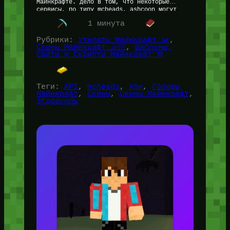
Майнкрафте. дело в том, что некоторые
сервисы, по типу mcheads, ashcoon могут
попросту не открываться — сами…
1 минута
Рубрики:
Утилиты Майнкрафт ✂️
, 
Скины Майнкрафт 🤹🏻
, 
Шаблоны,
Сайты и Скрипты Майнкрафт ⚙️
Теги:
API
, 
mcheads
, 
Апи
, 
Головы
Майнкрафт
, 
Скины
, 
Скины Майнкрафт
, 
Эгдросиль