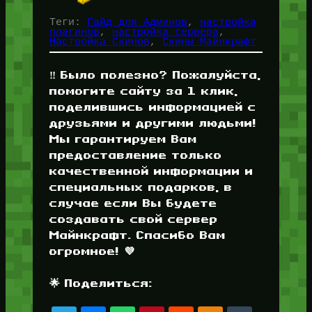
Теги:
Гайд для Админов
, 
настройка
плагинов
, 
настройка сервера
, 
Настройка Скинов
, 
Скины Майнкрафт
‼️ Было полезно? Пожалуйста,
помогите сайту за 1 клик,
поделившись информацией с
друзьями и другими людьми!
Мы гарантируем Вам
предоставление только
качественной информации и
специальных подарков, в
случае если Вы будете
создавать свой сервер
Майнкрафт. Спасибо Вам
огромное! 💜
🌟 Поделиться: