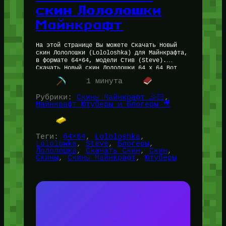
скин Лололошки
Майнкрафт
На этой странице Вы можете Скачать Новый
скин Лололошки (Lololoshka) для Майнкрафта,
в формате 64×64, модели Стив (Steve).
Скачать Новый скин Лололошки 64 x 64 Вот
скин (облик Лололошки для…
1 минута
Рубрики:
Скины Майнкрафт 🤹🏻
, 
Майнкрафт Ютуберы и Блогеры 🎥
Теги:
64×64
, 
Lololoshka
, 
Lololowka
, 
Steve
, 
Блогеры
, 
Лололошка
, 
Скачать Скин
, 
Скин
, 
Скины
, 
Скины Майнкрафт
, 
Ютуберы