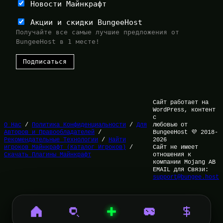
Новости Майнкрафт
Акции и скидки BungeeHost
Получайте все самые лучшие предложения от
BungeeHost в 1 месте!
Сайт работает на
WordPress, контент
с
О Нас
/
Политика Конфиденциальности
/
Для
любовью от
Авторов и Правообладателей
/
BungeeHost 💜 2018-
Рекомендательные Технологии
/
Найти
2026
игроков Майнкрафт (Каталог Игроков)
/
Сайт не имеет
Скачать Плагины Майнкрафт
отношения к
компании Mojang AB
EMAIL для Связи:
support@bungee.host