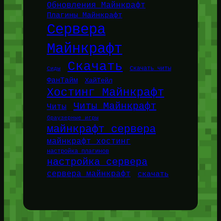
Обновления Майнкрафт
Плагины Майнкрафт
Сервера
Майнкрафт
Скачать
Сиды
Скачать читы
ФанТайм
ХайТейл
Хостинг Майнкрафт
Читы Майнкрафт
Читы
браузерные игры
майнкрафт сервера
майнкрафт хостинг
настройка плагинов
настройка сервера
сервера майнкрафт
скачать