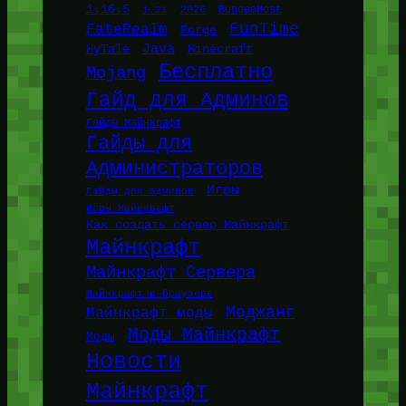
1.16.5
1.21
2026
BungeeHost
FunTime
FateRealm
Forge
Java
HyTale
Minecraft
Бесплатно
Mojang
Гайд для Админов
Гайды Майнкрафт
Гайды для
Администраторов
Игры
Гайды для админов
Игры Майнкрафт
Как создать сервер Майнкрафт
Майнкрафт
Майнкрафт Сервера
Майнкрафт в браузере
Моджанг
Майнкрафт моды
Моды Майнкрафт
Моды
Новости
Майнкрафт