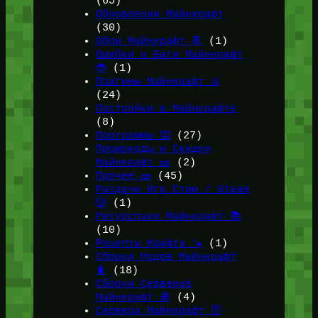
(65)
Обновления Майнкрафт
(30)
Обои Майнкрафт 📔
(1)
Ошибки и Баги Майнкрафт
🐞
(1)
Плагины Майнкрафт ♨️
(24)
Постройки в Майнкрафте
(8)
Программы ⌨️
(27)
Промокоды и Скидки
Майнкрафт 🎫
(2)
Прочее 🧱
(45)
Раздачи Игр Стим / Steam
🎲
(1)
Ресурспаки Майнкрафт 📚
(10)
Рецепты Крафта 🪚
(1)
Сборки Модов Майнкрафт
🧳
(18)
Сборки Серверов
Майнкрафт 🎁
(4)
Сервера Майнкрафт 🛜