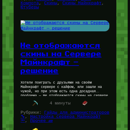
Компота
, 
Скины
, 
Скины Майнкрафт
, 
Ютуберы
Не отображаются
скины на Сервере
Майнкрафт —
решение
Хотели поиграть с друзьями на своём
Майнкрафт сервере с кайфом, или зашли на
чужой, но при этом есть одна досадная
проблема — Не отображаются скины на сервере
Майнкрафт. Давайте сегодня…
4 минуты
Рубрики:
Гайды для администраторов
🔧
, 
Настройка сервера Майнкрафт
🔦
, 
Прочее 🧱