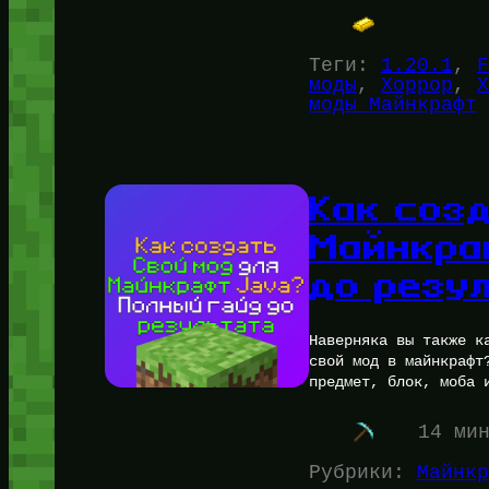
Теги:
1.20.1
, 
F
моды
, 
Хоррор
, 
Х
моды Майнкрафт
Как соз
Майнкра
до резу
Наверняка вы также к
свой мод в майнкрафт
предмет, блок, моба 
14 ми
Рубрики:
Майнкр