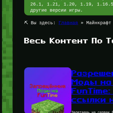
26.1, 1.21, 1.20, 1.19, 1.16.
другие версии игры.
⛏️ Вы здесь:
Главная
»
Майнкрафт
Весь Контент По Т
Разреше
Моды на
FunTime:
ссылки 
Залетаешь на сервак 