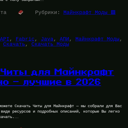
ута
Рубрики:
Майнкрафт Моды 🟩
API
, 
Fabric
, 
Java
, 
АПИ
, 
Майнкрафт Моды
, 
 
Скачать
, 
Скачать Моды
 Читы для Майнкрафт
но — лучшие в 2026
можете Скачать Читы для Майнкрафт — мы собрали для Вас
 виде ресурсов и подробных описаний, которые Вы легко
качать.…