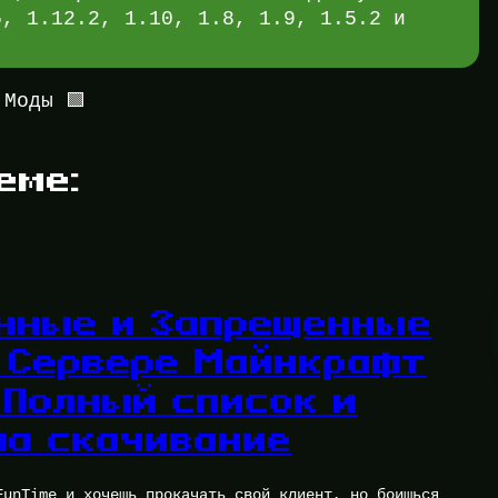
5, 1.12.2, 1.10, 1.8, 1.9, 1.5.2 и
 Моды 🟩
еме:
нные и Запрещенные
 Сервере Майнкрафт
 Полный список и
на скачивание
FunTime и хочешь прокачать свой клиент, но боишься