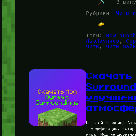
3 мин
Рубрики:
Читы и
Теги:
NewLaunch
НьюЛаунчер
, 
Сер
Читы
, 
Читы Майн
Скачать
Surroun
улучшен
атмосфе
На этой странице Вы 
— модификацию, котор
мира. Мод не добавля