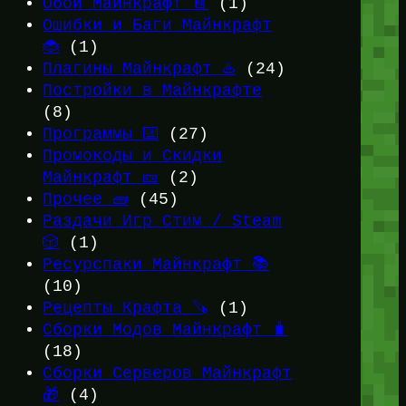
Обои Майнкрафт 📔
(1)
Ошибки и Баги Майнкрафт
🐞
(1)
Плагины Майнкрафт ♨️
(24)
Постройки в Майнкрафте
(8)
Программы ⌨️
(27)
Промокоды и Скидки
Майнкрафт 🎫
(2)
Прочее 🧱
(45)
Раздачи Игр Стим / Steam
🎲
(1)
Ресурспаки Майнкрафт 📚
(10)
Рецепты Крафта 🪚
(1)
Сборки Модов Майнкрафт 🧳
(18)
Сборки Серверов Майнкрафт
🎁
(4)