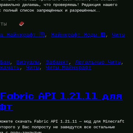
правильно делаешь, что проверяешь! Редакция нашего
с полный список запрещённых и разрешённых…
уты
а Майнкрафт 🛜
, 
Майнкрафт Моды 🟩
, 
Читы
Бан
, 
Визуалы
, 
Забанят
, 
Легальные Читы
, 
качать
, 
Читы
, 
Читы Майнкрафт
Fabric API 1.21.11 для
фт
можете скачать Fabric API 1.21.11 — мод для Minecraft
оторого у Вас попросту не заведутся все остальные
ра с полу-закрытым…