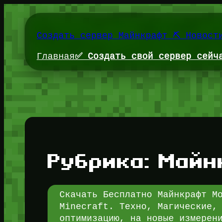
Перейти
к
содержимому
Создать сервер Майнкрафт ⛏️ Новост
Главная
✅ Создать свой сервер сейч
Рубрика:
Майн
Скачать Бесплатно Майнкрафт М
Minecraft. Техно, Магические,
оптимизацию, на новые измерен