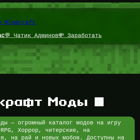
и Minecraft
ас
💬 Чатик Админов
💸 Заработать
крафт Моды 🟩
оды — огромный каталог модов на игру
 RPG, Хоррор, читерские, на
ия, на рай и новых мобов. Доступны на