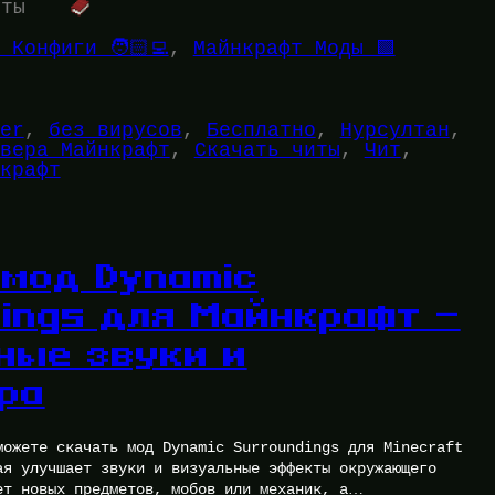
уты
 Конфиги 🧑🏻‍💻
, 
Майнкрафт Моды 🟩
er
, 
без вирусов
, 
Бесплатно
, 
Нурсултан
, 
вера Майнкрафт
, 
Скачать читы
, 
Чит
, 
крафт
 мод Dynamic
dings для Майнкрафт —
ные звуки и
ра
можете скачать мод Dynamic Surroundings для Minecraft
ая улучшает звуки и визуальные эффекты окружающего
ет новых предметов, мобов или механик, а…