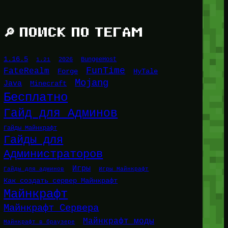
🔎 ПОИСК ПО ТЕГАМ
1.16.5
1.21
2026
BungeeHost
FunTime
FateRealm
HyTale
Forge
Mojang
Java
Minecraft
Бесплатно
Гайд для Админов
Гайды Майнкрафт
Гайды для
Администраторов
Игры
Гайды для админов
Игры Майнкрафт
Как создать сервер Майнкрафт
Майнкрафт
Майнкрафт Сервера
Майнкрафт моды
Майнкрафт в браузере