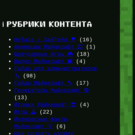
ℹ️ РУБРИКИ КОНТЕНТА
HyTale / ХайТейл 🌳
(16)
Анимации Майнкрафт 🎞️
(1)
Браузерные Игры 🎮
(18)
Видео Майнкрафт 📽️
(4)
Гайды для администраторов
🔧
(98)
Гайды Майнкрафт 🔨
(17)
Генераторы Майнкрафт 🔁
(13)
Игроки Майнкрафт 😎
(4)
Игры 🕹️
(22)
Интересные Факты
Майнкрафт 💡
(6)
Как создать сервер