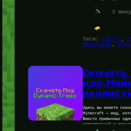
3 мин
Теги:
Fabric
, 
J
Майнкрафт
, 
Окру
Скачать
для Май
реалист
Здесь вы можете скач
Minecraft — мод, кот
Вместо привычных оди
естественной и разно