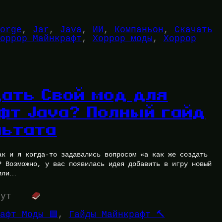
orge
, 
Jar
, 
Java
, 
ИИ
, 
Компаньон
, 
Скачать
оррор Майнкрафт
, 
Хоррор моды
, 
Хоррор
дать Свой мод для
фт Java? Полный гайд
льтата
ак и я когда-то задавались вопросом «а как же создать
? Возможно, у вас появилась идея добавить в игру новый
или…
нут
афт Моды 🟩
, 
Гайды Майнкрафт 🔨