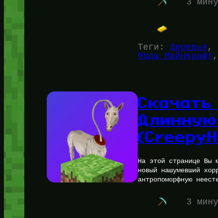
3 мин
Теги:
Деревья
, 
Моды Майнкрафт
,
Скачать
Длинную
(CreepyH
На этой странице Вы 
новый нашумевший хор
антропоморфную неест
3 мин