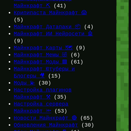
Майнкрафт ⛏️
(41)
Крипипаста Майнкрафт 😱
(5)
Майнкрафт Датапаки 📦
(4)
Майнкрафт ИИ Нейросети 🤖
(9)
Майнкрафт Карты 🗺️
(9)
Майнкрафт Мемы 🤣
(6)
Майнкрафт Моды 🟩
(61)
Майнкрафт Ютуберы и
Блогеры 🎥
(15)
Моды 💫
(30)
Настройка плагинов
Майнкрафт ⚒️
(35)
Настройка сервера
Майнкрафт 🔦
(53)
Новости Майнкрафт 🔴
(65)
Обновления Майнкрафт
(30)