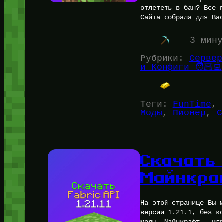
отлететь в бан? Все 
Сайта собрала для Ва
3 мин
Рубрики:
Сервер
и Конфиги 🧑🏻‍💻
Теги:
FunTime
, 
Моды
, 
Пионер
, 
С
Скачать 
Майнкра
На этой странице Вы 
версии 1.21.1, без к
моды. Майнкрафт — иг