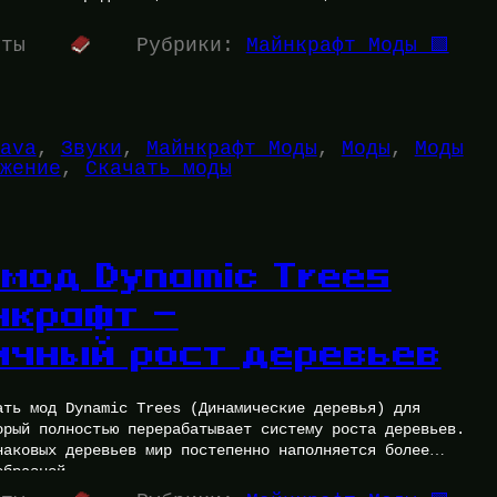
уты
Рубрики:
Майнкрафт Моды 🟩
ava
, 
Звуки
, 
Майнкрафт Моды
, 
Моды
, 
Моды
жение
, 
Скачать моды
 мод Dynamic Trees
нкрафт —
ичный рост деревьев
ать мод Dynamic Trees (Динамические деревья) для
орый полностью перерабатывает систему роста деревьев.
наковых деревьев мир постепенно наполняется более
образной…