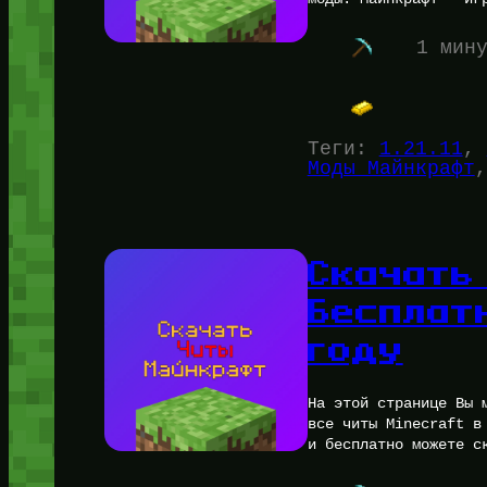
1 мин
Теги:
1.21.11
, 
Моды Майнкрафт
,
Скачать
Бесплат
году
На этой странице Вы 
все читы Minecraft в
и бесплатно можете с