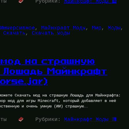
уты
Рубрики:
Майнкрафт Моды 🟩
Иммерсивное
, 
Майнкрафт Моды
, 
Мир
, 
Моды
, 
 
Скачать
, 
Скачать моды
 мод на страшную
 Лошадь Майнкрафт
orse.jar)
можете Скачать мод на страшную Лошадь для Майнкрафта:
рор мод для игры Minecraft, который добавляет в неё
ественную и очень умную (ИИ) страшную…
уты
Рубрики:
Майнкрафт Моды 🟩