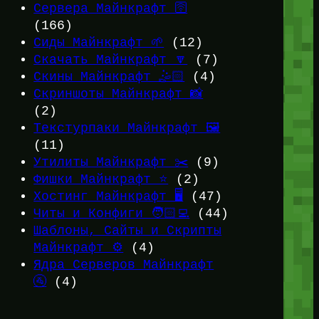
Сервера Майнкрафт 🛜
(166)
Сиды Майнкрафт 🌱
(12)
Скачать Майнкрафт 🔽
(7)
Скины Майнкрафт 🤹🏻
(4)
Скриншоты Майнкрафт 📸
(2)
Текстурпаки Майнкрафт 🖼️
(11)
Утилиты Майнкрафт ✂️
(9)
Фишки Майнкрафт ⭐
(2)
Хостинг Майнкрафт 🖥️
(47)
Читы и Конфиги 🧑🏻‍💻
(44)
Шаблоны, Сайты и Скрипты
Майнкрафт ⚙️
(4)
Ядра Серверов Майнкрафт
🚰
(4)