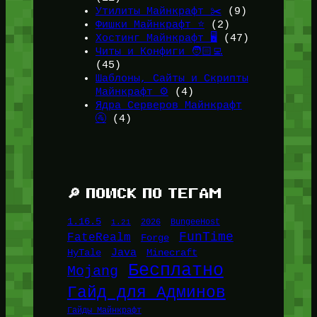
Утилиты Майнкрафт ✂️
(9)
Фишки Майнкрафт ⭐
(2)
Хостинг Майнкрафт 🖥️
(47)
Читы и Конфиги 🧑🏻‍💻
(45)
Шаблоны, Сайты и Скрипты
Майнкрафт ⚙️
(4)
Ядра Серверов Майнкрафт
🚰
(4)
🔎 ПОИСК ПО ТЕГАМ
1.16.5
1.21
2026
BungeeHost
FunTime
FateRealm
Forge
Java
HyTale
Minecraft
Бесплатно
Mojang
Гайд для Админов
Гайды Майнкрафт