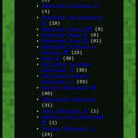
(5)
Майнкрафт Датапаки 📦
(4)
Майнкрафт ИИ Нейросети
🤖
(10)
Майнкрафт Карты 🗺️
(9)
Майнкрафт Мемы 🤣
(6)
Майнкрафт Моды 🟩
(61)
Майнкрафт Ютуберы и
Блогеры 🎥
(15)
Моды 💫
(30)
Настройка плагинов
Майнкрафт ⚒️
(35)
Настройка сервера
Майнкрафт 🔦
(53)
Новости Майнкрафт 🔴
(66)
Обновления Майнкрафт
(31)
Обои Майнкрафт 📔
(1)
Ошибки и Баги Майнкрафт
🐞
(1)
Плагины Майнкрафт ♨️
(24)