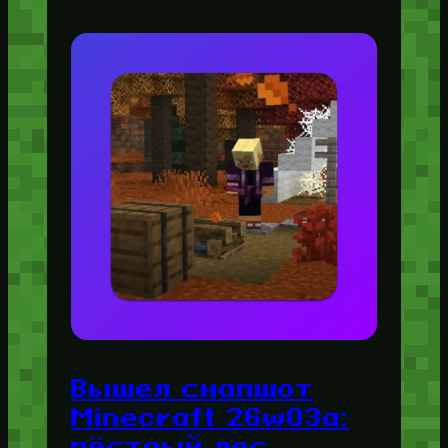
Вышел снапшот
Minecraft 26w03a:
пёстрый лес,