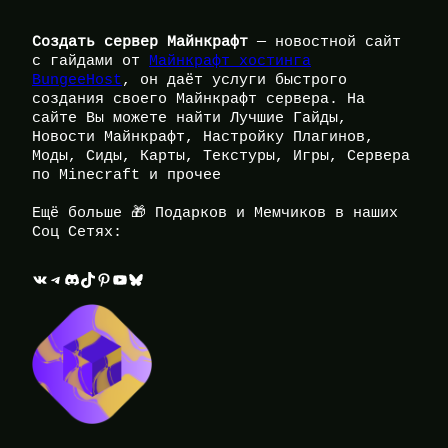
Создать сервер Майнкрафт
— новостной сайт
с гайдами от
Майнкрафт хостинга
BungeeHost
, он даёт услуги быстрого
создания своего Майнкрафт сервера. На
сайте Вы можете найти Лучшие Гайды,
Новости Майнкрафт, Настройку Плагинов,
Моды, Сиды, Карты, Текстуры, Игры, Сервера
по Minecraft и прочее
Ещё больше 🎁 Подарков и Мемчиков в наших
Соц Сетях:
ВКонтакте
Telegram
Discord
TikTok
Pinterest
YouTube
Bluesky