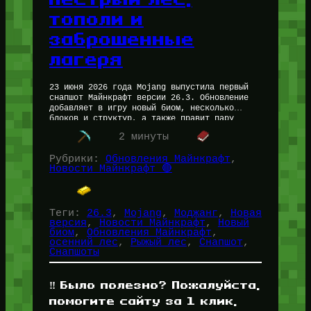
тополи и
заброшенные
лагеря
23 июня 2026 года Mojang выпустила первый
снапшот Майнкрафт версии 26.3. Обновление
добавляет в игру новый биом, несколько
блоков и структур, а также правит пару
старых механик. Короче, есть о…
2 минуты
Рубрики:
Обновления Майнкрафт
, 
Новости Майнкрафт 🔴
Теги:
26.3
, 
Mojang
, 
Моджанг
, 
Новая
версия
, 
Новости Майнкрафт
, 
Новый
биом
, 
Обновления Майнкрафт
, 
осенний лес
, 
Рыжый лес
, 
Снапшот
, 
Снапшоты
‼️ Было полезно? Пожалуйста,
помогите сайту за 1 клик,