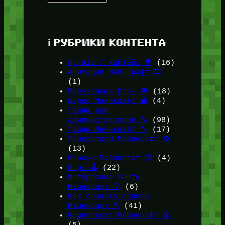
ℹ️ РУБРИКИ КОНТЕНТА
HyTale / ХайТейл 🌳
(16)
Анимации Майнкрафт 🎞️
(1)
Браузерные Игры 🎮
(18)
Видео Майнкрафт 📽️
(4)
Гайды для
администраторов 🔧
(98)
Гайды Майнкрафт 🔨
(17)
Генераторы Майнкрафт 🔁
(13)
Игроки Майнкрафт 😎
(4)
Игры 🕹️
(22)
Интересные Факты
Майнкрафт 💡
(6)
Как создать сервер
Майнкрафт ⛏️
(41)
Крипипаста Майнкрафт 😱