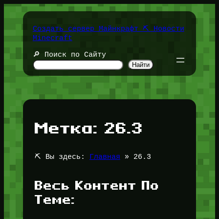
Перейти
к
содержимому
Создать сервер Майнкрафт ⛏️ Новости
Minecraft
🔎 Поиск по Сайту
Найти
Метка:
26.3
⛏️ Вы здесь:
Главная
»
26.3
Весь Контент По
Теме: