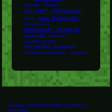
ФанТайм
ХайТейл
Хостинг Майнкрафт
Читы Майнкрафт
Читы
браузерные игры
майнкрафт сервера
майнкрафт хостинг
настройка плагинов
настройка сервера
сервера майнкрафт
скачать
Создать сервер Майнкрафт ⛏️ Новости
Minecraft