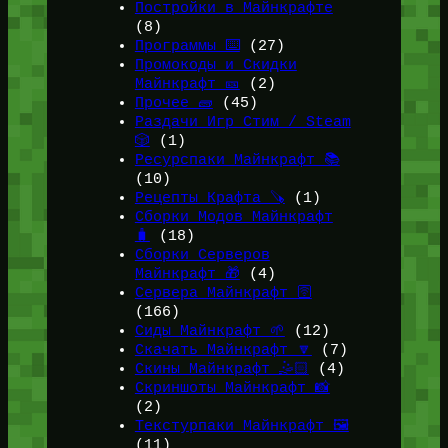
Постройки в Майнкрафте
(8)
Программы ⌨️
(27)
Промокоды и Скидки
Майнкрафт 🎫
(2)
Прочее 🧱
(45)
Раздачи Игр Стим / Steam
🎲
(1)
Ресурспаки Майнкрафт 📚
(10)
Рецепты Крафта 🪚
(1)
Сборки Модов Майнкрафт
🧳
(18)
Сборки Серверов
Майнкрафт 🎁
(4)
Сервера Майнкрафт 🛜
(166)
Сиды Майнкрафт 🌱
(12)
Скачать Майнкрафт 🔽
(7)
Скины Майнкрафт 🤹🏻
(4)
Скриншоты Майнкрафт 📸
(2)
Текстурпаки Майнкрафт 🖼️
(11)