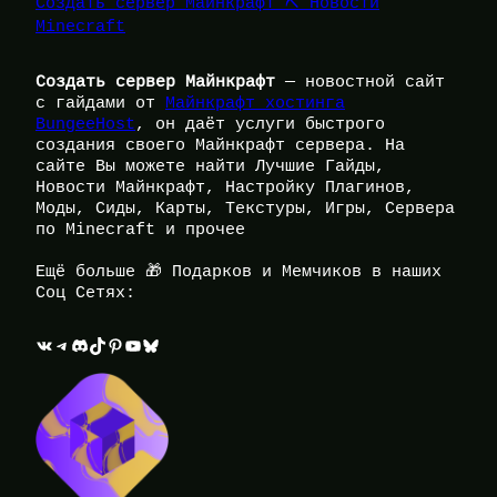
Создать сервер Майнкрафт ⛏️ Новости
Minecraft
Создать сервер Майнкрафт
— новостной сайт
с гайдами от
Майнкрафт хостинга
BungeeHost
, он даёт услуги быстрого
создания своего Майнкрафт сервера. На
сайте Вы можете найти Лучшие Гайды,
Новости Майнкрафт, Настройку Плагинов,
Моды, Сиды, Карты, Текстуры, Игры, Сервера
по Minecraft и прочее
Ещё больше 🎁 Подарков и Мемчиков в наших
Соц Сетях:
ВКонтакте
Telegram
Discord
TikTok
Pinterest
YouTube
Bluesky