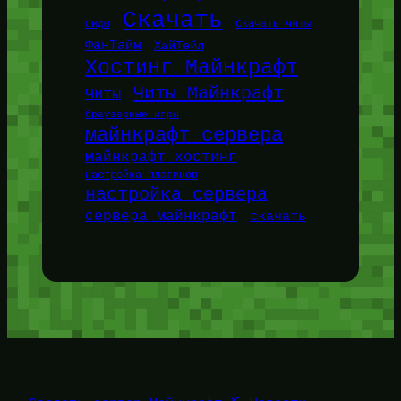
Скачать
Сиды
Скачать читы
ФанТайм
ХайТейл
Хостинг Майнкрафт
Читы Майнкрафт
Читы
браузерные игры
майнкрафт сервера
майнкрафт хостинг
настройка плагинов
настройка сервера
сервера майнкрафт
скачать