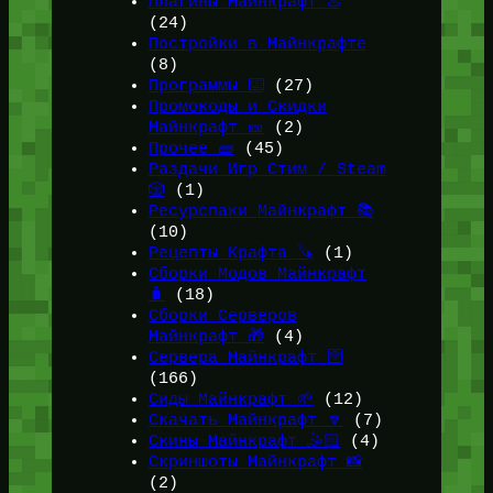
Плагины Майнкрафт ♨️
(24)
Постройки в Майнкрафте
(8)
Программы ⌨️
(27)
Промокоды и Скидки
Майнкрафт 🎫
(2)
Прочее 🧱
(45)
Раздачи Игр Стим / Steam
🎲
(1)
Ресурспаки Майнкрафт 📚
(10)
Рецепты Крафта 🪚
(1)
Сборки Модов Майнкрафт
🧳
(18)
Сборки Серверов
Майнкрафт 🎁
(4)
Сервера Майнкрафт 🛜
(166)
Сиды Майнкрафт 🌱
(12)
Скачать Майнкрафт 🔽
(7)
Скины Майнкрафт 🤹🏻
(4)
Скриншоты Майнкрафт 📸
(2)