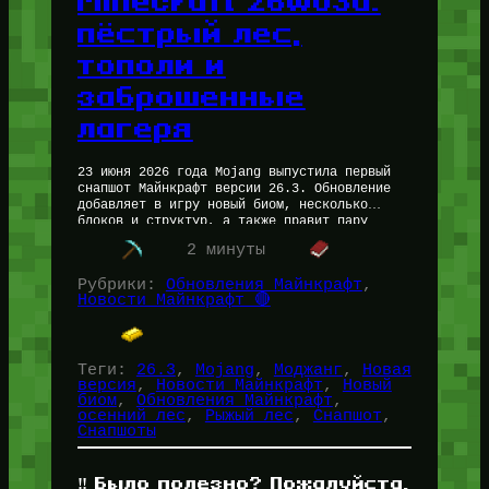
Minecraft 26w03a:
пёстрый лес,
тополи и
заброшенные
лагеря
23 июня 2026 года Mojang выпустила первый
снапшот Майнкрафт версии 26.3. Обновление
добавляет в игру новый биом, несколько
блоков и структур, а также правит пару
старых механик. Короче, есть о…
2 минуты
Рубрики:
Обновления Майнкрафт
, 
Новости Майнкрафт 🔴
Теги:
26.3
, 
Mojang
, 
Моджанг
, 
Новая
версия
, 
Новости Майнкрафт
, 
Новый
биом
, 
Обновления Майнкрафт
, 
осенний лес
, 
Рыжый лес
, 
Снапшот
, 
Снапшоты
‼️ Было полезно? Пожалуйста,