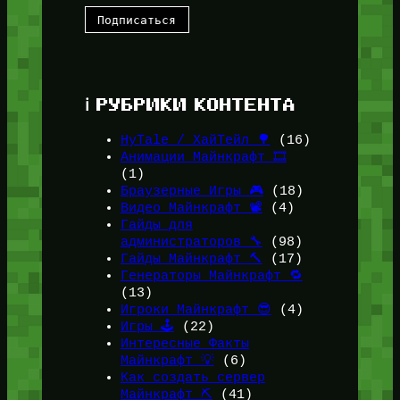
ℹ️ РУБРИКИ КОНТЕНТА
HyTale / ХайТейл 🌳
(16)
Анимации Майнкрафт 🎞️
(1)
Браузерные Игры 🎮
(18)
Видео Майнкрафт 📽️
(4)
Гайды для
администраторов 🔧
(98)
Гайды Майнкрафт 🔨
(17)
Генераторы Майнкрафт 🔁
(13)
Игроки Майнкрафт 😎
(4)
Игры 🕹️
(22)
Интересные Факты
Майнкрафт 💡
(6)
Как создать сервер
Майнкрафт ⛏️
(41)