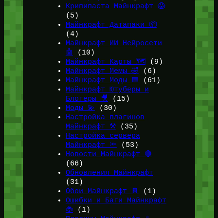
Крипипаста Майнкрафт 😱
(5)
Майнкрафт Датапаки 📦
(4)
Майнкрафт ИИ Нейросети
🤖
(10)
Майнкрафт Карты 🗺️
(9)
Майнкрафт Мемы 🤣
(6)
Майнкрафт Моды 🟩
(61)
Майнкрафт Ютуберы и
Блогеры 🎥
(15)
Моды 💫
(30)
Настройка плагинов
Майнкрафт ⚒️
(35)
Настройка сервера
Майнкрафт 🔦
(53)
Новости Майнкрафт 🔴
(66)
Обновления Майнкрафт
(31)
Обои Майнкрафт 📔
(1)
Ошибки и Баги Майнкрафт
🐞
(1)