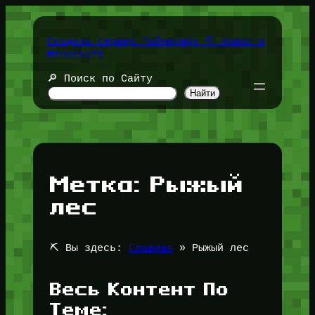
Перейти
к
содержимому
Создать сервер Майнкрафт ⛏️ Новости
Minecraft
🔎 Поиск по Сайту
Найти
Метка:
Рыжый
лес
⛏️ Вы здесь:
Главная
»
Рыжый лес
Весь Контент По
Теме: