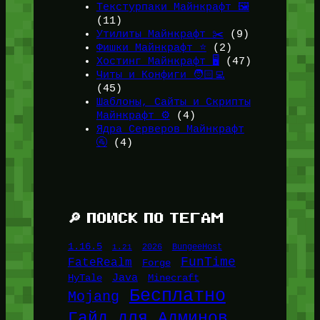
Текстурпаки Майнкрафт 🖼️
(11)
Утилиты Майнкрафт ✂️
(9)
Фишки Майнкрафт ⭐
(2)
Хостинг Майнкрафт 🖥️
(47)
Читы и Конфиги 🧑🏻‍💻
(45)
Шаблоны, Сайты и Скрипты
Майнкрафт ⚙️
(4)
Ядра Серверов Майнкрафт
🚰
(4)
🔎 ПОИСК ПО ТЕГАМ
1.16.5
1.21
2026
BungeeHost
FunTime
FateRealm
Forge
Java
HyTale
Minecraft
Бесплатно
Mojang
Гайд для Админов