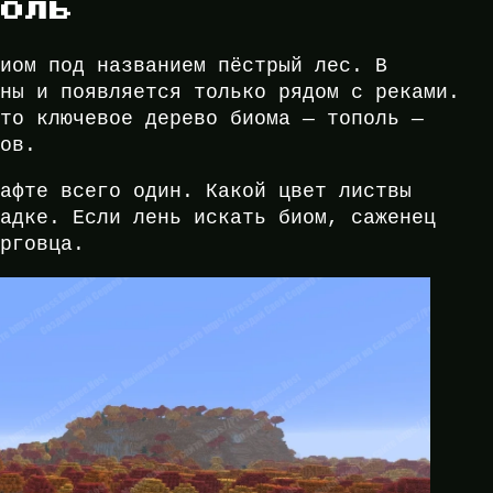
поль
биом под названием пёстрый лес. В
ины и появляется только рядом с реками.
что ключевое дерево биома — тополь —
тов.
рафте всего один. Какой цвет листвы
садке. Если лень искать биом, саженец
орговца.