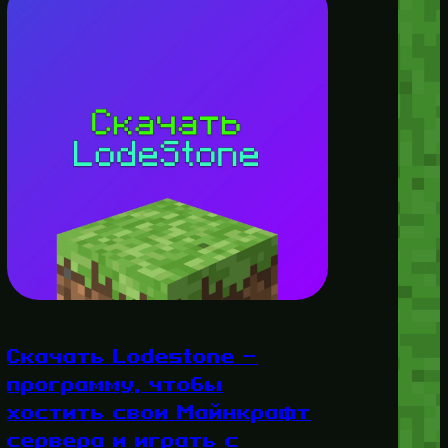
Скачать Lodestone —
программу, чтобы
хостить свои Майнкрафт
сервера и играть с