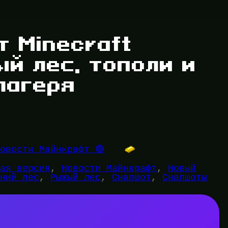
 Minecraft
ый лес, тополи и
лагеря
Новости Майнкрафт 🔴
вая версия
, 
Новости Майнкрафт
, 
Новый
нний лес
, 
Рыжый лес
, 
Снапшот
, 
Снапшоты