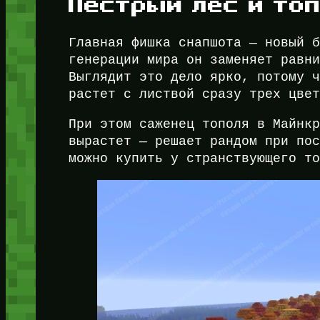
Пёстрый лес и то
Главная фишка снапшота — новый 
генерации мира он заменяет равн
Выглядит это дело ярко, потому 
растет с листвой сразу трех цве
При этом саженец тополя в Майнк
вырастет — решает рандом при по
можно купить у странствующего т