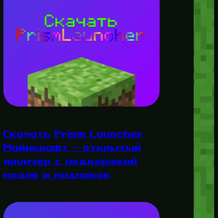
Скачать Prism Launcher
Майнкрафт — открытый
лаунчер с поддержкой
модов и модпаков