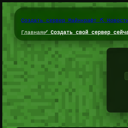
Перейти
к
содержимому
Создать сервер Майнкрафт ⛏️ Новост
Главная
✅ Создать свой сервер сейч