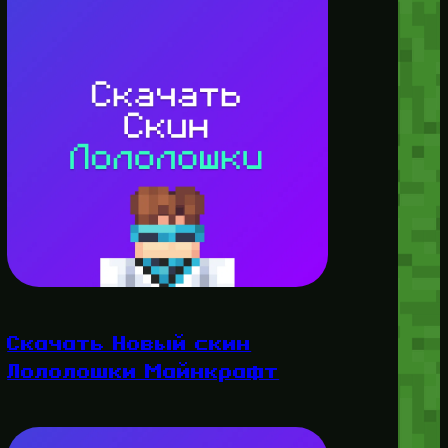
Скачать Новый скин
Лололошки Майнкрафт