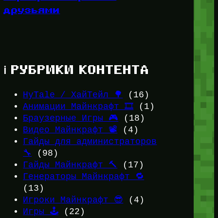
друзьями
ℹ️ РУБРИКИ КОНТЕНТА
HyTale / ХайТейл 🌳
(16)
Анимации Майнкрафт 🎞️
(1)
Браузерные Игры 🎮
(18)
Видео Майнкрафт 📽️
(4)
Гайды для администраторов
🔧
(98)
Гайды Майнкрафт 🔨
(17)
Генераторы Майнкрафт 🔁
(13)
Игроки Майнкрафт 😎
(4)
Игры 🕹️
(22)