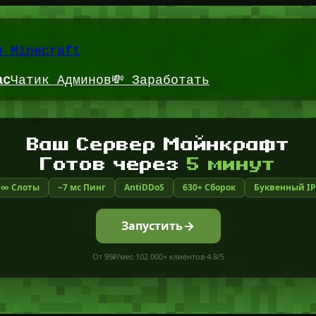
и Minecraft
ас
Чатик Админов
💸 Заработать
Ваш Сервер Майнкрафт
Готов через
5 минут
∞ Слоты
~7 мс Пинг
AntiDDoS
630+ Сборок
Буквенный IP
Запустить
От 99₽/мес
·
102 000+ клиентов
·
4.8/5