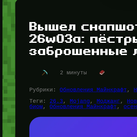
Вышел снапшот
26w03a: пёстр
заброшенные 
2 минуты
Рубрики:
Обновления Майнкрафт
, 
Теги:
26.3
, 
Mojang
, 
Моджанг
, 
Но
биом
, 
Обновления Майнкрафт
, 
осе