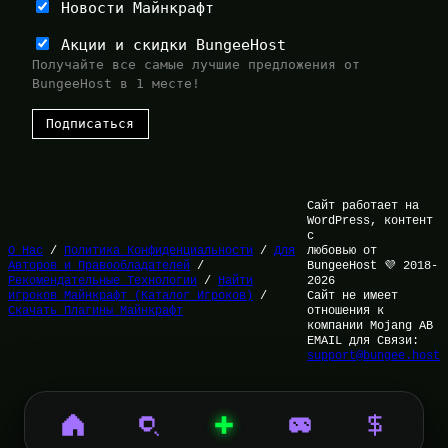
Новости Майнкрафт
Акции и скидки BungeeHost
Получайте все самые лучшие предложения от
BungeeHost в 1 месте!
Сайт работает на
WordPress, контент
с
О Нас
/
Политика Конфиденциальности
/
Для
любовью от
Авторов и Правообладателей
/
BungeeHost 💜 2018-
Рекомендательные Технологии
/
Найти
2026
игроков Майнкрафт (Каталог Игроков)
/
Сайт не имеет
Скачать Плагины Майнкрафт
отношения к
компании Mojang AB
EMAIL для Связи:
support@bungee.host