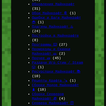
Обновления Майнкрафт
(31)
Обои Майнкрафт 📔
(1)
Ошибки и Баги Майнкрафт
🐞
(1)
Плагины Майнкрафт ♨️
(24)
Постройки в Майнкрафте
(8)
Программы ⌨️
(27)
Промокоды и Скидки
Майнкрафт 🎫
(2)
Прочее 🧱
(45)
Раздачи Игр Стим / Steam
🎲
(1)
Ресурспаки Майнкрафт 📚
(10)
Рецепты Крафта 🪚
(1)
Сборки Модов Майнкрафт
🧳
(18)
Сборки Серверов
Майнкрафт 🎁
(4)
Сервера Майнкрафт 🛜