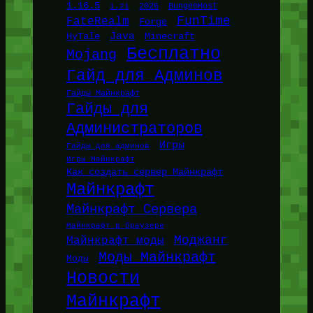
1.16.5
1.21
2026
BungeeHost
FunTime
FateRealm
Forge
Java
HyTale
Minecraft
Бесплатно
Mojang
Гайд для Админов
Гайды Майнкрафт
Гайды для
Администраторов
Игры
Гайды для админов
Игры Майнкрафт
Как создать сервер Майнкрафт
Майнкрафт
Майнкрафт Сервера
Майнкрафт в браузере
Моджанг
Майнкрафт моды
Моды Майнкрафт
Моды
Новости
Майнкрафт