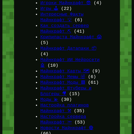
Игроки Майнкрафт 😎
(4)
Игры 🕹️
(22)
Интересные Факты
Майнкрафт 💡
(6)
Как создать сервер
Майнкрафт ⛏️
(41)
Крипипаста Майнкрафт 😱
(5)
Майнкрафт Датапаки 📦
(4)
Майнкрафт ИИ Нейросети
🤖
(10)
Майнкрафт Карты 🗺️
(9)
Майнкрафт Мемы 🤣
(6)
Майнкрафт Моды 🟩
(61)
Майнкрафт Ютуберы и
Блогеры 🎥
(15)
Моды 💫
(30)
Настройка плагинов
Майнкрафт ⚒️
(35)
Настройка сервера
Майнкрафт 🔦
(53)
Новости Майнкрафт 🔴
(66)