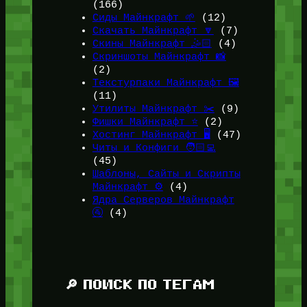
(166)
Сиды Майнкрафт 🌱
(12)
Скачать Майнкрафт 🔽
(7)
Скины Майнкрафт 🤹🏻
(4)
Скриншоты Майнкрафт 📸
(2)
Текстурпаки Майнкрафт 🖼️
(11)
Утилиты Майнкрафт ✂️
(9)
Фишки Майнкрафт ⭐
(2)
Хостинг Майнкрафт 🖥️
(47)
Читы и Конфиги 🧑🏻‍💻
(45)
Шаблоны, Сайты и Скрипты
Майнкрафт ⚙️
(4)
Ядра Серверов Майнкрафт
🚰
(4)
🔎 ПОИСК ПО ТЕГАМ