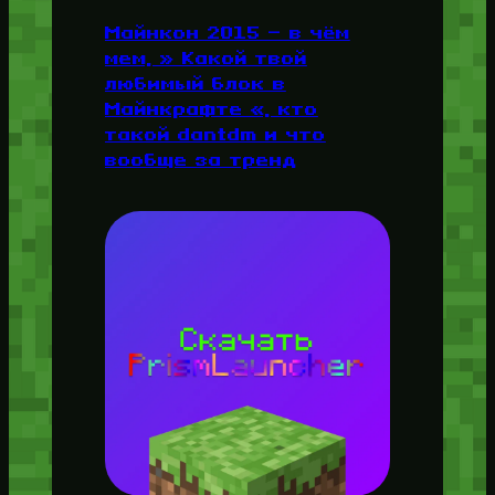
Майнкон 2015 — в чём
мем, » Какой твой
любимый блок в
Майнкрафте «, кто
такой dantdm и что
вообще за тренд