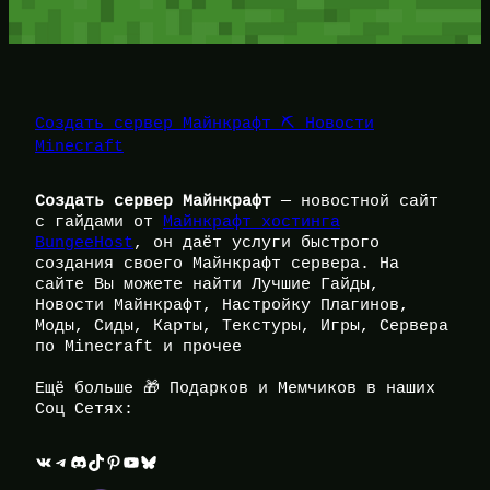
Создать сервер Майнкрафт ⛏️ Новости
Minecraft
Создать сервер Майнкрафт
— новостной сайт
с гайдами от
Майнкрафт хостинга
BungeeHost
, он даёт услуги быстрого
создания своего Майнкрафт сервера. На
сайте Вы можете найти Лучшие Гайды,
Новости Майнкрафт, Настройку Плагинов,
Моды, Сиды, Карты, Текстуры, Игры, Сервера
по Minecraft и прочее
Ещё больше 🎁 Подарков и Мемчиков в наших
Соц Сетях:
ВКонтакте
Telegram
Discord
TikTok
Pinterest
YouTube
Bluesky