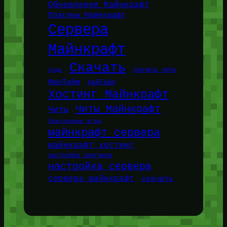
Обновления Майнкрафт
Плагины Майнкрафт
Сервера
Майнкрафт
Скачать
Сиды
Скачать читы
ФанТайм
ХайТейл
Хостинг Майнкрафт
Читы Майнкрафт
Читы
браузерные игры
майнкрафт сервера
майнкрафт хостинг
настройка плагинов
настройка сервера
сервера майнкрафт
скачать