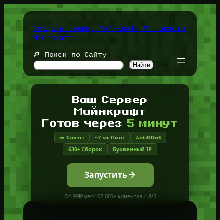
Перейти
к
содержимому
Создать сервер Майнкрафт ⛏️ Новости
Minecraft
🔎 Поиск по Сайту
Найти
Ваш Сервер
Майнкрафт
Готов через
5 минут
∞ Слоты
~7 мс Пинг
AntiDDoS
630+ Сборок
Буквенный IP
Запустить
От 99₽/мес
·
102 000+ клиентов
·
4.8/5