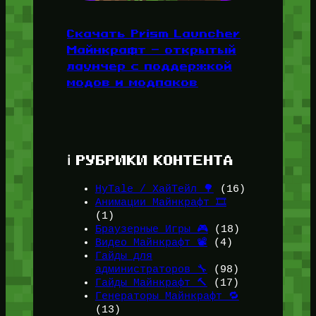
Скачать Prism Launcher
Майнкрафт — открытый
лаунчер с поддержкой
модов и модпаков
ℹ️ РУБРИКИ КОНТЕНТА
HyTale / ХайТейл 🌳
(16)
Анимации Майнкрафт 🎞️
(1)
Браузерные Игры 🎮
(18)
Видео Майнкрафт 📽️
(4)
Гайды для
администраторов 🔧
(98)
Гайды Майнкрафт 🔨
(17)
Генераторы Майнкрафт 🔁
(13)