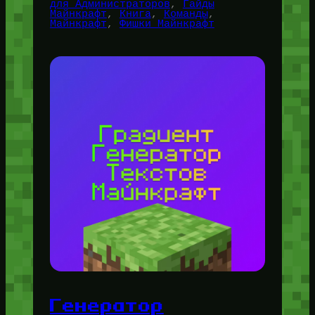
для Администраторов
, 
Гайды
Майнкрафт
, 
Книга
, 
Команды
, 
Майнкрафт
, 
Фишки Майнкрафт
Генератор