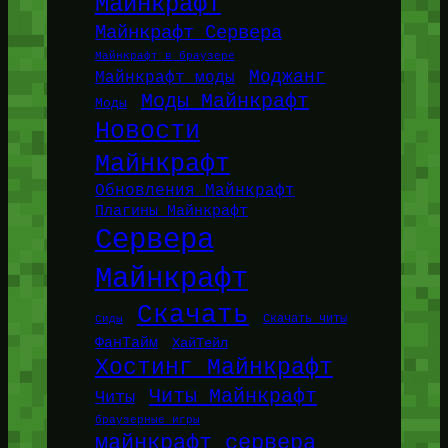
Майнкрафт
Майнкрафт Сервера
Майнкрафт в браузере
Моджанг
Майнкрафт моды
Моды Майнкрафт
Моды
Новости
Майнкрафт
Обновления Майнкрафт
Плагины Майнкрафт
Сервера
Майнкрафт
Скачать
Сиды
Скачать читы
ФанТайм
ХайТейл
Хостинг Майнкрафт
Читы Майнкрафт
Читы
браузерные игры
майнкрафт сервера