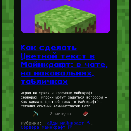
Как сделать
Цветной текст в
Майнкрафт: в чате,
на наковальнях,
табличках
Играя на ярких и красивых Майнкрафт
серверах, игроки могут задаться вопросом —
Как сделать Цветной текст в Майнкрафт?
Сегодня опытный Администратор Пётр
(for_users) ответит Вам на вопрос о том,
3 минуты
как…
Рубрики:
Гайды Майнкрафт 🔨
, 
Сервера Майнкрафт 🛜