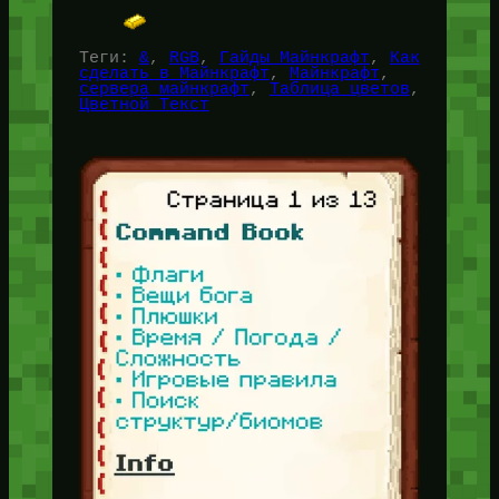
Теги:
&
, 
RGB
, 
Гайды Майнкрафт
, 
Как
сделать в Майнкрафт
, 
Майнкрафт
, 
сервера майнкрафт
, 
Таблица цветов
, 
Цветной Текст