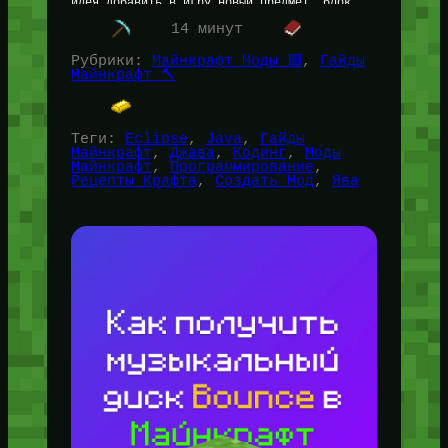
идея добавить в игру новый предмет, блок,
моба или…
14 минут
Рубрики:
Майнкрафт Моды 🟩
, 
Гайды
Майнкрафт 🔨
Теги:
Eclipse
, 
Java
, 
Гайды
Майнкрафт
, 
Джава
, 
Кодинг
, 
Моды
Майнкрафт
, 
Программирование
, 
Рецепты Крафта
, 
Создать Мод
, 
Ява