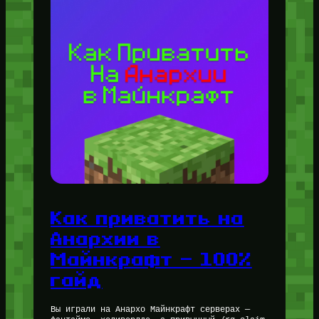
Как приватить на
Анархии в
Майнкрафт — 100%
гайд
Вы играли на Анархо Майнкрафт серверах —