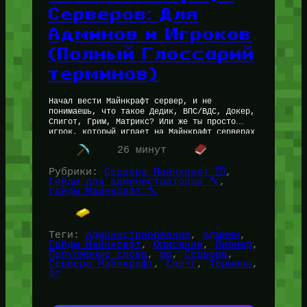
Серверов: Для
Админов и Игроков
(Полный Глоссарий
терминов)
Начал вести Майнкрафт сервер, и не
понимаешь, что такое Дедик, ВПС/ВДС, Докер,
Спигот, Грим, Матрикс? Или же ты просто
игрок, который играет на Майнкрафт серверах
и ощущает себя так, будто…
26 минут
Рубрики:
Сервера Майнкрафт 🛜
, 
Гайды для администраторов 🔧
, 
Гайды Майнкрафт 🔨
Теги:
Администрирование
, 
Админы
, 
Гайды Майнкрафт
, 
Описание
, 
Пионер
, 
Популярные слова
, 
рв
, 
Сервера
, 
Сервера Майнкрафт
, 
Сленг
, 
Термины
, 
фт