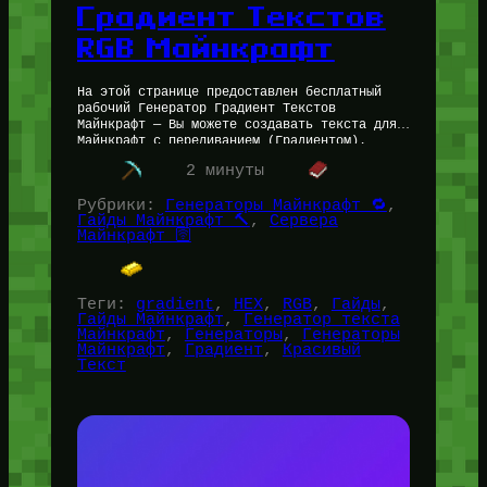
Градиент Текстов
RGB Майнкрафт
На этой странице предоставлен бесплатный
рабочий Генератор Градиент Текстов
Майнкрафт — Вы можете создавать текста для
Майнкрафт с переливанием (Градиентом).
Данный инструмент будет полезен как для
2 минуты
игроков и их общения,…
Рубрики:
Генераторы Майнкрафт 🔁
, 
Гайды Майнкрафт 🔨
, 
Сервера
Майнкрафт 🛜
Теги:
gradient
, 
HEX
, 
RGB
, 
Гайды
, 
Гайды Майнкрафт
, 
Генератор текста
Майнкрафт
, 
Генераторы
, 
Генераторы
Майнкрафт
, 
Градиент
, 
Красивый
Текст