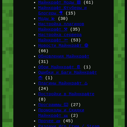
Майнкрафт Моды 🟩
(61)
Майнкрафт Ютуберы и
Блогеры 🎥
(15)
Моды 💫
(30)
Настройка плагинов
Майнкрафт ⚒️
(35)
Настройка сервера
Майнкрафт 🔦
(53)
Новости Майнкрафт 🔴
(66)
Обновления Майнкрафт
(31)
Обои Майнкрафт 📔
(1)
Ошибки и Баги Майнкрафт
🐞
(1)
Плагины Майнкрафт ♨️
(24)
Постройки в Майнкрафте
(8)
Программы ⌨️
(27)
Промокоды и Скидки
Майнкрафт 🎫
(2)
Прочее 🧱
(45)
Раздачи Игр Стим / Steam