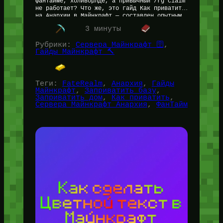
фантайме, холиворлде, а привычный /rg claim
не работает? Что же, это гайд Как приватить
на Анархии в Майнкрафт — составлен опытным
Администратором Майнкрафт…
3 минуты
Рубрики:
Сервера Майнкрафт 🛜
, 
Гайды Майнкрафт 🔨
Теги:
FateRealm
, 
Анархия
, 
Гайды
Майнкрафт
, 
Заприватить базу
, 
Заприватить дом
, 
Как приватить
, 
Сервера Майнкрафт Анархия
, 
ФанТайм