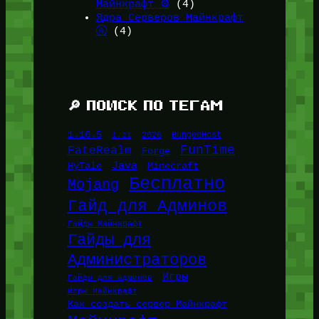
Майнкрафт ⚙️
(4)
Ядра Серверов Майнкрафт
🚰
(4)
🔎 ПОИСК ПО ТЕГАМ
1.16.5
1.21
2026
BungeeHost
FunTime
FateRealm
Forge
Java
HyTale
Minecraft
Бесплатно
Mojang
Гайд для Админов
Гайды Майнкрафт
Гайды для
Администраторов
Игры
Гайды для админов
Игры Майнкрафт
Как создать сервер Майнкрафт