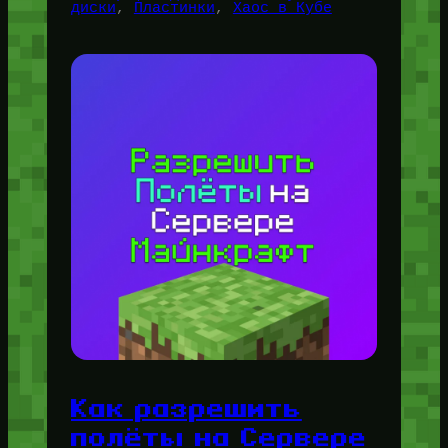
диски
, 
Пластинки
, 
Хаос в Кубе
Как разрешить
полёты на Сервере