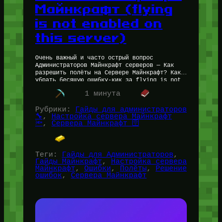
Майнкрафт (flying
is not enabled on
this server)
Очень важный и часто острый вопрос
Администраторов Майнкрафт серверов — Как
разрешить полёты на Сервере Майнкрафт? Как
убрать бесящую ошибку-кик за flying is not
enabled on this server на Minecraft…
1 минута
Рубрики:
Гайды для администраторов
🔧
, 
Настройка сервера Майнкрафт
🔦
, 
Сервера Майнкрафт 🛜
Теги:
Гайды для Администраторов
, 
Гайды Майнкрафт
, 
Настройка сервера
Майнкрафт
, 
Ошибки
, 
Полёты
, 
Решение
ошибок
, 
Сервера Майнкрафт