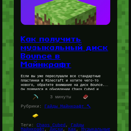
Как получить
музыкальный диск
Bounce в
Майнкрафт
Если вы уже переслушали все стандартные
пластинки в Minecraft и хотите чего-то
нового, обратите внимание на диск Bounce.
Он появился в обновлении Chaos Cubed и
отличается от всего, что было…
3 минуты
Рубрики:
Гайды Майнкрафт 🔨
Теги:
Chaos Cubed
, 
Гайды
Майнкрафт
, 
Диски
, 
Как
, 
Музыкальные