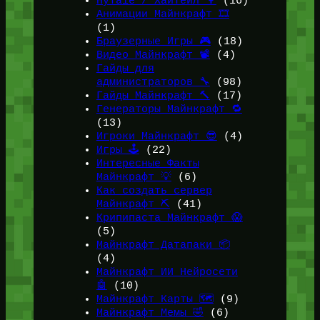
HyTale / ХайТейл 🌳
(16)
Анимации Майнкрафт 🎞️
(1)
Браузерные Игры 🎮
(18)
Видео Майнкрафт 📽️
(4)
Гайды для
администраторов 🔧
(98)
Гайды Майнкрафт 🔨
(17)
Генераторы Майнкрафт 🔁
(13)
Игроки Майнкрафт 😎
(4)
Игры 🕹️
(22)
Интересные Факты
Майнкрафт 💡
(6)
Как создать сервер
Майнкрафт ⛏️
(41)
Крипипаста Майнкрафт 😱
(5)
Майнкрафт Датапаки 📦
(4)
Майнкрафт ИИ Нейросети
🤖
(10)
Майнкрафт Карты 🗺️
(9)
Майнкрафт Мемы 🤣
(6)