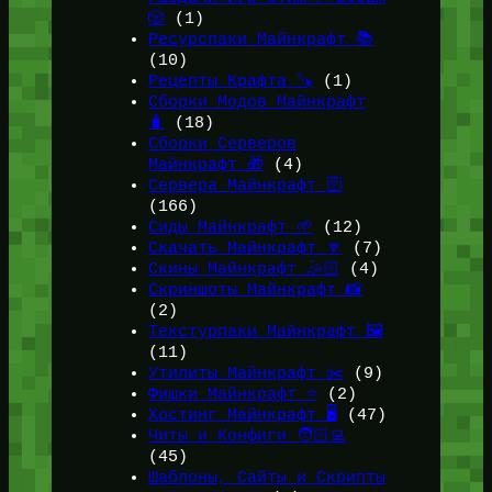
🎲
(1)
Ресурспаки Майнкрафт 📚
(10)
Рецепты Крафта 🪚
(1)
Сборки Модов Майнкрафт
🧳
(18)
Сборки Серверов
Майнкрафт 🎁
(4)
Сервера Майнкрафт 🛜
(166)
Сиды Майнкрафт 🌱
(12)
Скачать Майнкрафт 🔽
(7)
Скины Майнкрафт 🤹🏻
(4)
Скриншоты Майнкрафт 📸
(2)
Текстурпаки Майнкрафт 🖼️
(11)
Утилиты Майнкрафт ✂️
(9)
Фишки Майнкрафт ⭐
(2)
Хостинг Майнкрафт 🖥️
(47)
Читы и Конфиги 🧑🏻‍💻
(45)
Шаблоны, Сайты и Скрипты