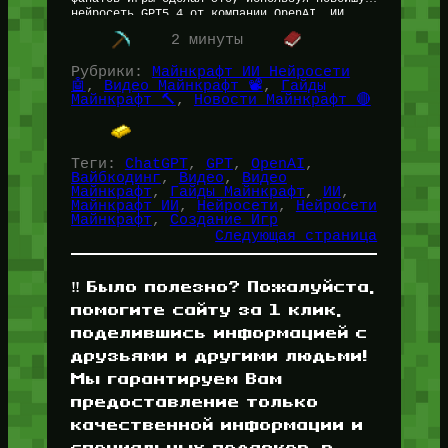
нейросеть GPT5.4 от компании OpenAI. ИИ
Майнкрафт получился с предельным…
2 минуты
Рубрики:
Майнкрафт ИИ Нейросети
🤖
, 
Видео Майнкрафт 📽️
, 
Гайды
Майнкрафт 🔨
, 
Новости Майнкрафт 🔴
Теги:
ChatGPT
, 
GPT
, 
OpenAI
, 
Вайбкодинг
, 
Видео
, 
Видео
Майнкрафт
, 
Гайды Майнкрафт
, 
ИИ
, 
Майнкрафт ИИ
, 
Нейросети
, 
Нейросети
Майнкрафт
, 
Создание Игр
Следующая страница
‼️ Было полезно? Пожалуйста,
помогите сайту за 1 клик,
поделившись информацией с
друзьями и другими людьми!
Мы гарантируем Вам
предоставление только
качественной информации и
специальных подарков, в