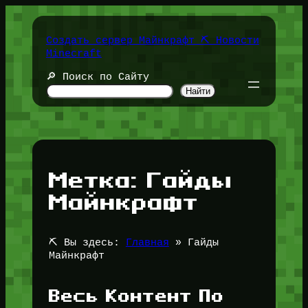
Перейти
к
содержимому
Создать сервер Майнкрафт ⛏️ Новости
Minecraft
🔎 Поиск по Сайту
Найти
Метка:
Гайды
Майнкрафт
⛏️ Вы здесь:
Главная
»
Гайды
Майнкрафт
Весь Контент По