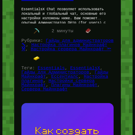
EssentialsX Chat позволяет использовать
локальный и глобальный чат, основные его
настройки изложены ниже. Вам поможет
опытный Администратор Пётр (for_users) с
опытом создания Майнкрафт серверов более 10
2 минуты
лет. Что потребуется из…
Рубрики:
Гайды для администраторов
🔧
, 
Настройка плагинов Майнкрафт
⚒️
, 
Настройка сервера Майнкрафт 🔦
Теги:
Essentials
, 
EssentialsX
, 
Гайды для Администраторов
, 
Гайды
Майнкрафт
, 
Ессентиалс
, 
Настройка
плагинов
, 
Настройки сервера
Майнкрафт
, 
Плагины Майнкрафт
, 
Сервера Майнкрафт