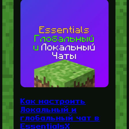
Как настроить
Локальный и
глобальный чат в
EssentialsX