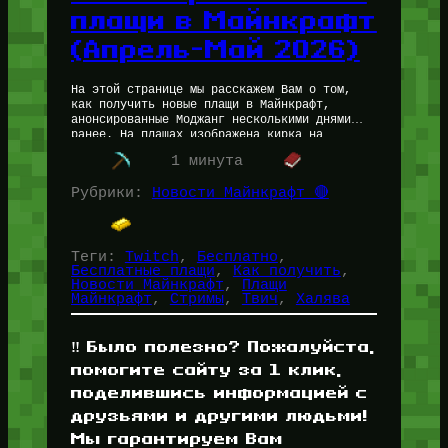
плащи в Майнкрафт
(Апрель-Май 2026)
На этой странице мы расскажем Вам о том,
как получить новые плащи в Майнкрафт,
анонсированные Моджанг несколькими днями
ранее. На плащах изображена кирка на
верстаке в нескольких положениях.
1 минута
Инструкция как…
Рубрики:
Новости Майнкрафт 🔴
Теги:
Twitch
, 
Бесплатно
, 
Бесплатные плащи
, 
Как получить
, 
Новости Майнкрафт
, 
Плащи
Майнкрафт
, 
Стримы
, 
Твич
, 
Халява
‼️ Было полезно? Пожалуйста,
помогите сайту за 1 клик,
поделившись информацией с
друзьями и другими людьми!
Мы гарантируем Вам