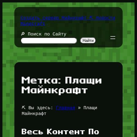
Перейти
к
содержимому
Создать сервер Майнкрафт ⛏️ Новости
Minecraft
🔎 Поиск по Сайту
Найти
Метка:
Плащи
Майнкрафт
⛏️ Вы здесь:
Главная
»
Плащи
Майнкрафт
Весь Контент По