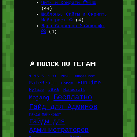
Читы и Конфиги 🧑🏻‍💻
(44)
Шаблоны, Сайты и Скрипты
Майнкрафт ⚙️
(4)
Ядра Серверов Майнкрафт
🚰
(4)
🔎 ПОИСК ПО ТЕГАМ
1.16.5
1.21
2026
BungeeHost
FunTime
FateRealm
Forge
Java
HyTale
Minecraft
Бесплатно
Mojang
Гайд для Админов
Гайды Майнкрафт
Гайды для
Администраторов