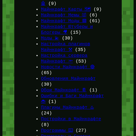
🤖
(9)
Майнкрафт Карты 🗺️
(9)
Майнкрафт Мемы 🤣
(6)
Майнкрафт Моды 🟩
(61)
Майнкрафт Ютуберы и
Блогеры 🎥
(15)
Моды 💫
(30)
Настройка плагинов
Майнкрафт ⚒️
(35)
Настройка сервера
Майнкрафт 🔦
(53)
Новости Майнкрафт 🔴
(65)
Обновления Майнкрафт
(30)
Обои Майнкрафт 📔
(1)
Ошибки и Баги Майнкрафт
🐞
(1)
Плагины Майнкрафт ♨️
(24)
Постройки в Майнкрафте
(8)
Программы ⌨️
(27)