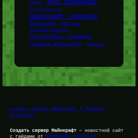
Читы Майнкрафт
Читы
браузерные игры
майнкрафт сервера
майнкрафт хостинг
настройка плагинов
настройка сервера
сервера майнкрафт
скачать
Создать сервер Майнкрафт ⛏️ Новости
Minecraft
Создать сервер Майнкрафт
— новостной сайт
с гайдами от
Майнкрафт хостинга