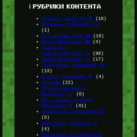
ℹ️ РУБРИКИ КОНТЕНТА
HyTale / ХайТейл 🌳
(16)
Анимации Майнкрафт 🎞️
(1)
Браузерные Игры 🎮
(18)
Видео Майнкрафт 📽️
(4)
Гайды для
администраторов 🔧
(98)
Гайды Майнкрафт 🔨
(17)
Генераторы Майнкрафт 🔁
(13)
Игроки Майнкрафт 😎
(4)
Игры 🕹️
(22)
Интересные Факты
Майнкрафт 💡
(6)
Как создать сервер
Майнкрафт ⛏️
(41)
Крипипаста Майнкрафт 😱
(5)
Майнкрафт Датапаки 📦
(4)
Майнкрафт ИИ Нейросети