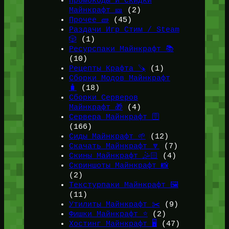
Промокоды и Скидки
Майнкрафт 🎫
(2)
Прочее 🧱
(45)
Раздачи Игр Стим / Steam
🎲
(1)
Ресурспаки Майнкрафт 📚
(10)
Рецепты Крафта 🪚
(1)
Сборки Модов Майнкрафт
🧳
(18)
Сборки Серверов
Майнкрафт 🎁
(4)
Сервера Майнкрафт 🛜
(166)
Сиды Майнкрафт 🌱
(12)
Скачать Майнкрафт 🔽
(7)
Скины Майнкрафт 🤹🏻
(4)
Скриншоты Майнкрафт 📸
(2)
Текстурпаки Майнкрафт 🖼️
(11)
Утилиты Майнкрафт ✂️
(9)
Фишки Майнкрафт ⭐
(2)
Хостинг Майнкрафт 🖥️
(47)