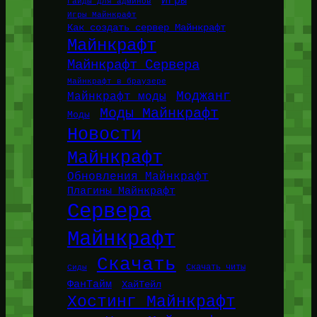
Игры
Гайды для админов
Игры Майнкрафт
Как создать сервер Майнкрафт
Майнкрафт
Майнкрафт Сервера
Майнкрафт в браузере
Моджанг
Майнкрафт моды
Моды Майнкрафт
Моды
Новости
Майнкрафт
Обновления Майнкрафт
Плагины Майнкрафт
Сервера
Майнкрафт
Скачать
Сиды
Скачать читы
ФанТайм
ХайТейл
Хостинг Майнкрафт