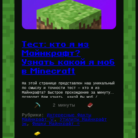
Тест: кто я из
Майнкрафт?
Узнать какой я моб
в Minecraft
На этой странице представлен наш уникальный
по смыслу и точности тест — кто я из
Майнкрафта? Быстрое прохождение за минуту
позволит Вам узнать, какой Вы моб /
Персонаж из Minecraft.…
2 минуты
Рубрики:
Интересные Факты
Майнкрафт 💡
, 
Утилиты Майнкрафт
✂️
, 
Фишки Майнкрафт ⭐