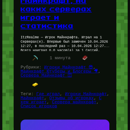
Майнкрафт, на
каких серверах
играет и
статистика
ItzRealme — Игрок Майнкрафта. Играл на 1
Серверах(е). Впервые был замечен 10.04.2026
12:27, в последний раз — 10.04.2026 12:27.
Всего наиграл 0.0 часов(а) за 1 Сессий.
Рейтинг — 0.0/5 На…
1 минута
Рубрики:
Игроки Майнкрафт 😎
, 
Майнкрафт Ютуберы и Блогеры 🎥
, 
Сервера Майнкрафт 🛜
Теги:
Где играл
, 
Игроки Майнкрафт
, 
Майнкрафт
, 
Отзывы об игроках
, 
С
кем играет
, 
Сервера майнкрафт
, 
Список игроков