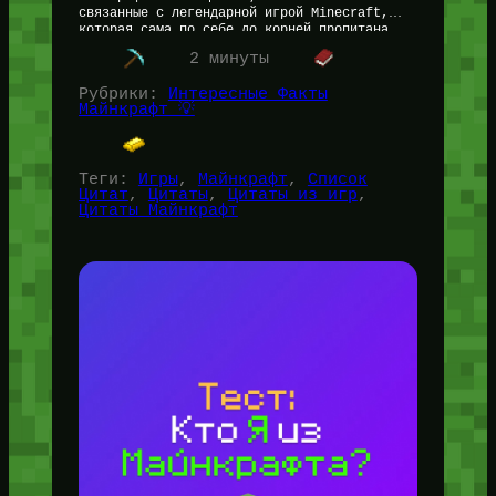
связанные с легендарной игрой Minecraft,
которая сама по себе до корней пропитана
философией. 🔥 Вам может быть очень…
2 минуты
Рубрики:
Интересные Факты
Майнкрафт 💡
Теги:
Игры
, 
Майнкрафт
, 
Список
Цитат
, 
Цитаты
, 
Цитаты из игр
, 
Цитаты Майнкрафт