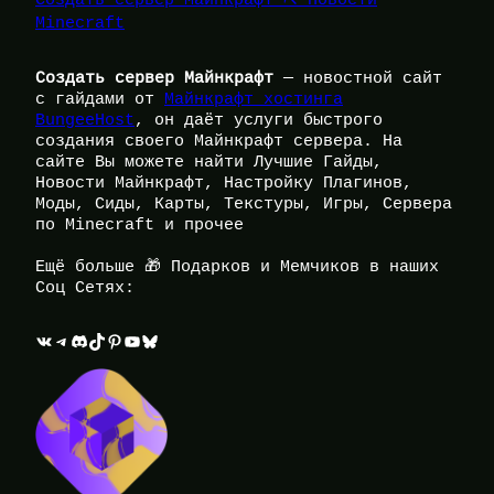
Создать сервер Майнкрафт ⛏️ Новости
Minecraft
Создать сервер Майнкрафт
— новостной сайт
с гайдами от
Майнкрафт хостинга
BungeeHost
, он даёт услуги быстрого
создания своего Майнкрафт сервера. На
сайте Вы можете найти Лучшие Гайды,
Новости Майнкрафт, Настройку Плагинов,
Моды, Сиды, Карты, Текстуры, Игры, Сервера
по Minecraft и прочее
Ещё больше 🎁 Подарков и Мемчиков в наших
Соц Сетях:
ВКонтакте
Telegram
Discord
TikTok
Pinterest
YouTube
Bluesky