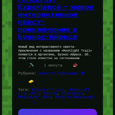
Experience — новое
интерактивное
квест-
приключение в
Буэнос-Айресе
Новый вид интерактивного квеста-
приключения с названием «Moonlight Trail»
появится в Аргентине, Буэнос-Айресе. Об
этом стало известно на сегодняшнем
Майнкрафт Лайв 2026. Дополнительные
1 минута
подробности неизвестны. Что думаете Вы?
Обязательно напишите…
Рубрики:
Новости Майнкрафт 🔴
Теги:
Minecraft Live
, 
Minecraft
Live 2026
, 
Квесты
, 
Майнкрафт
, 
Майнкрафт лайв
, 
Новости Майнкрафт