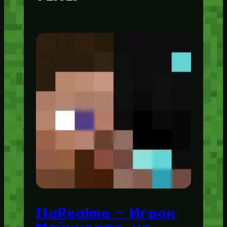
ItzRealme — Игрок