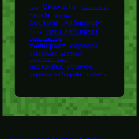
Скачать
Сиды
Скачать читы
ФанТайм
ХайТейл
Хостинг Майнкрафт
Читы Майнкрафт
Читы
браузерные игры
майнкрафт сервера
майнкрафт хостинг
настройка плагинов
настройка сервера
сервера майнкрафт
скачать