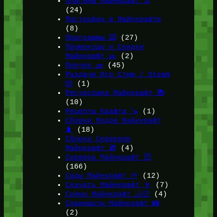
Плагины Майнкрафт ♨️
(24)
Постройки в Майнкрафте
(8)
Программы ⌨️
(27)
Промокоды и Скидки
Майнкрафт 🎫
(2)
Прочее 🧱
(45)
Раздачи Игр Стим / Steam
🎲
(1)
Ресурспаки Майнкрафт 📚
(10)
Рецепты Крафта 🪚
(1)
Сборки Модов Майнкрафт
🧳
(18)
Сборки Серверов
Майнкрафт 🎁
(4)
Сервера Майнкрафт 🛜
(166)
Сиды Майнкрафт 🌱
(12)
Скачать Майнкрафт 🔽
(7)
Скины Майнкрафт 🤹🏻
(4)
Скриншоты Майнкрафт 📸
(2)