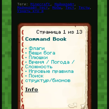
Теги:
Minecraft
, 
Майнкрафт
, 
Майнкрафт тест
, 
Мобы
, 
Тест
, 
Тесты
, 
Узнать кто я