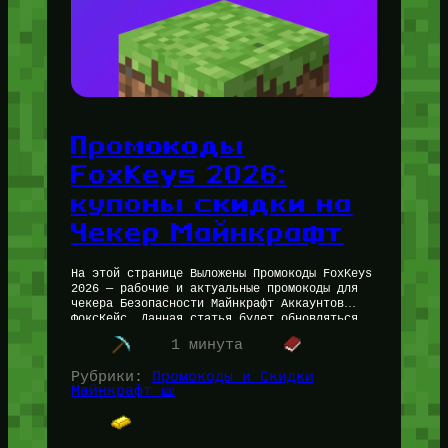
Промокоды
FoxKeys 2026:
купоны скидки на
Чекер Майнкрафт
На этой странице Выложены Промокоды FoxKeys
2026 — рабочие и актуальные промокоды для
чекера Безопасности Майнкрафт Аккаунтов
ФоксКейс. Данная статья будет обновляться
по мере необходимости актуализации
1 минута
промокодов и появления новых…
Рубрики:
Промокоды и Скидки
Майнкрафт 🎫