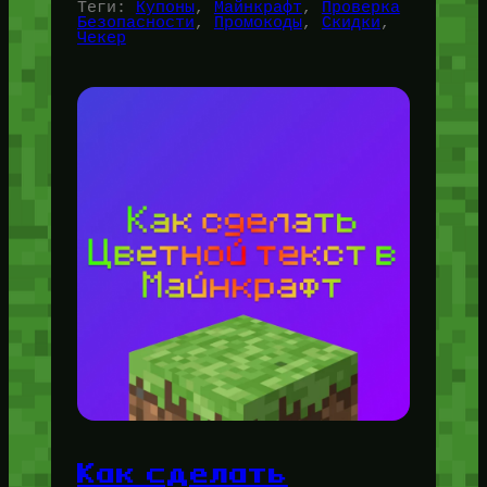
Теги:
Купоны
, 
Майнкрафт
, 
Проверка
Безопасности
, 
Промокоды
, 
Скидки
, 
Чекер
Как сделать