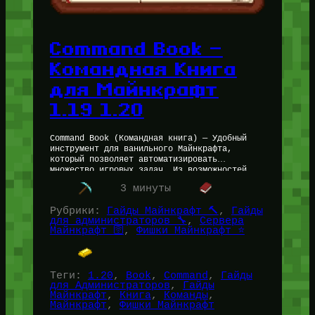
Command Book —
Командная Книга
для Майнкрафт
1.19 1.20
Command Book (Командная книга) — Удобный
инструмент для ванильного Майнкрафта,
который позволяет автоматизировать
множество игровых задач. Из возможностей
Командной Книги в Minecraft: Будет особенно
3 минуты
полезной для Администраторов Майнкрафт
Серверов. Кстати,…
Рубрики:
Гайды Майнкрафт 🔨
, 
Гайды
для администраторов 🔧
, 
Сервера
Майнкрафт 🛜
, 
Фишки Майнкрафт ⭐
Теги:
1.20
, 
Book
, 
Command
, 
Гайды
для Администраторов
, 
Гайды
Майнкрафт
, 
Книга
, 
Команды
, 
Майнкрафт
, 
Фишки Майнкрафт