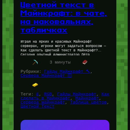
Цветной текст в
Майнкрафт: в чате,
на наковальнях,
табличках
Играя на ярких и красивых Майнкрафт
серверах, игроки могут задаться вопросом —
Как сделать Цветной текст в Майнкрафт?
Сегодня опытный Администратор Пётр
(for_users) ответит Вам на вопрос о том,
3 минуты
как…
Рубрики:
Гайды Майнкрафт 🔨
, 
Сервера Майнкрафт 🛜
Теги:
&
, 
RGB
, 
Гайды Майнкрафт
, 
Как
сделать в Майнкрафт
, 
Майнкрафт
, 
сервера майнкрафт
, 
Таблица цветов
, 
Цветной Текст