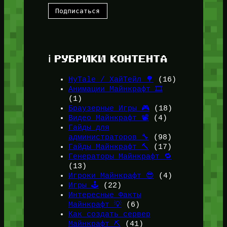
ℹ️ РУБРИКИ КОНТЕНТА
HyTale / ХайТейл 🌳
(16)
Анимации Майнкрафт 🎞️
(1)
Браузерные Игры 🎮
(18)
Видео Майнкрафт 📽️
(4)
Гайды для
администраторов 🔧
(98)
Гайды Майнкрафт 🔨
(17)
Генераторы Майнкрафт 🔁
(13)
Игроки Майнкрафт 😎
(4)
Игры 🕹️
(22)
Интересные Факты
Майнкрафт 💡
(6)
Как создать сервер
Майнкрафт ⛏️
(41)