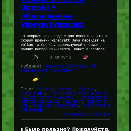
OpenGl +
обновление
VibrantVisuals
19 Февраля 2026 года стало известно, что в
скором времени Minecraft Java перейдёт на
Vulkan, а OpenGL, используемый с самых
ранних версий Майнкрафта, канет в прошлое.
И OpenGl и Vulcan…
1 минута
Рубрики:
Новости Майнкрафт 🔴
, 
Обновления Майнкрафт
Теги:
Mojang
, 
OpenGL
, 
Вулкан
, 
Майнкрафт
, 
Майнкрафт переходит на
Vulkan вместо OpenGl + обновление
VibrantVisuals
, 
Моджанг
, 
Новости
игр
, 
Новости Майнкрафт
, 
Обновления
Майнкрафт
Следующая страница
‼️ Было полезно? Пожалуйста,