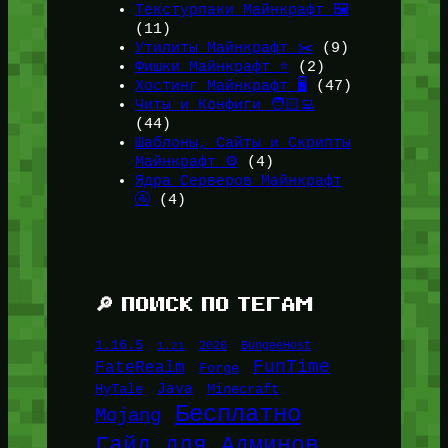
Текстурпаки Майнкрафт 🖼️
(11)
Утилиты Майнкрафт ✂️
(9)
Фишки Майнкрафт ⭐
(2)
Хостинг Майнкрафт 🖥️
(47)
Читы и Конфиги 🧑🏻‍💻
(44)
Шаблоны, Сайты и Скрипты
Майнкрафт ⚙️
(4)
Ядра Серверов Майнкрафт
🚰
(4)
🔎 ПОИСК ПО ТЕГАМ
1.16.5
1.21
2026
BungeeHost
FunTime
FateRealm
Forge
Java
HyTale
Minecraft
Бесплатно
Mojang
Гайд для Админов