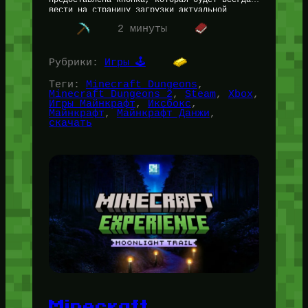
предоставлена кнопка, которая будет всегда
вести на страницу загрузки актуальной
версии Майнкрафт Данжеонс 2 — игры,
2 минуты
показанной…
Рубрики:
Игры 🕹️
Теги:
Minecraft Dungeons
, 
Minecraft Dungeons 2
, 
Steam
, 
Xbox
, 
Игры Майнкрафт
, 
Иксбокс
, 
Майнкрафт
, 
Майнкрафт Данжи
, 
скачать
Minecraft