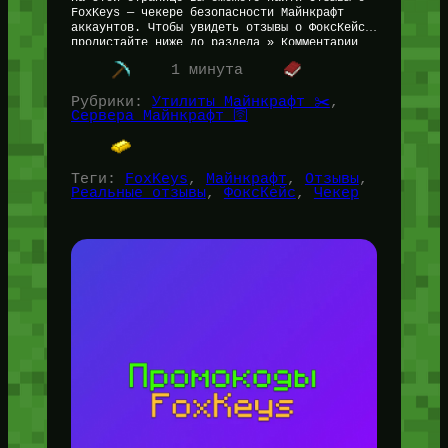
FoxKeys — чекере безопасности Майнкрафт
аккаунтов. Чтобы увидеть отзывы о ФоксКейс,
пролистайте ниже до раздела » Комментарии
«. Личный отзыв автора статьи…
1 минута
Рубрики:
Утилиты Майнкрафт ✂️
, 
Сервера Майнкрафт 🛜
Теги:
FoxKeys
, 
Майнкрафт
, 
Отзывы
, 
Реальные отзывы
, 
ФоксКейс
, 
Чекер