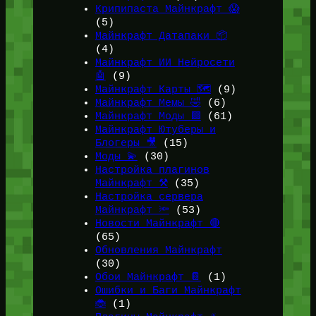
Крипипаста Майнкрафт 😱
(5)
Майнкрафт Датапаки 📦
(4)
Майнкрафт ИИ Нейросети
🤖
(9)
Майнкрафт Карты 🗺️
(9)
Майнкрафт Мемы 🤣
(6)
Майнкрафт Моды 🟩
(61)
Майнкрафт Ютуберы и
Блогеры 🎥
(15)
Моды 💫
(30)
Настройка плагинов
Майнкрафт ⚒️
(35)
Настройка сервера
Майнкрафт 🔦
(53)
Новости Майнкрафт 🔴
(65)
Обновления Майнкрафт
(30)
Обои Майнкрафт 📔
(1)
Ошибки и Баги Майнкрафт
🐞
(1)