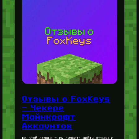
Отзывы о FoxKeys
— Чекере
Майнкрафт
Аккаунтов
На этой странице Вы сможете найти Отзывы о