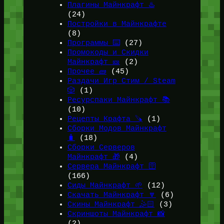
Плагины Майнкрафт ♨️
(24)
Постройки в Майнкрафте
(8)
Программы ⌨️
(27)
Промокоды и Скидки
Майнкрафт 🎫
(2)
Прочее 🧱
(45)
Раздачи Игр Стим / Steam
🎲
(1)
Ресурспаки Майнкрафт 📚
(10)
Рецепты Крафта 🪚
(1)
Сборки Модов Майнкрафт
🧳
(18)
Сборки Серверов
Майнкрафт 🎁
(4)
Сервера Майнкрафт 🛜
(166)
Сиды Майнкрафт 🌱
(12)
Скачать Майнкрафт 🔽
(6)
Скины Майнкрафт 🤹🏻
(3)
Скриншоты Майнкрафт 📸
(2)