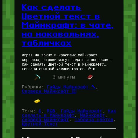
Как сделать
Цветной текст в
Майнкрафт: в чате,
на наковальнях,
табличках
Играя на ярких и красивых Майнкрафт
серверах, игроки могут задаться вопросом —
Как сделать Цветной текст в Майнкрафт?
Сегодня опытный Администратор Пётр
(for_users) ответит Вам на вопрос о том,
3 минуты
как…
Рубрики:
Гайды Майнкрафт 🔨
, 
Сервера Майнкрафт 🛜
Теги:
&
, 
RGB
, 
Гайды Майнкрафт
, 
Как
сделать в Майнкрафт
, 
Майнкрафт
, 
сервера майнкрафт
, 
Таблица цветов
, 
Цветной Текст