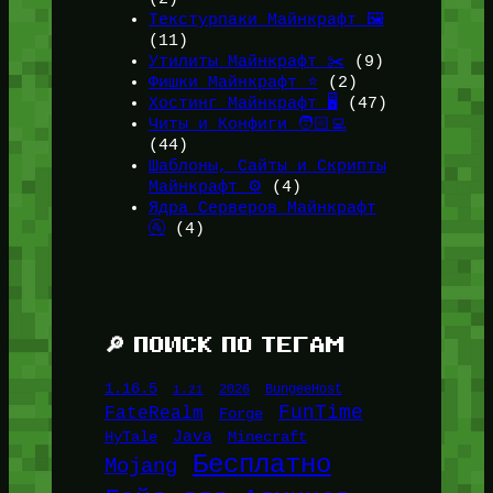
Текстурпаки Майнкрафт 🖼️
(11)
Утилиты Майнкрафт ✂️
(9)
Фишки Майнкрафт ⭐
(2)
Хостинг Майнкрафт 🖥️
(47)
Читы и Конфиги 🧑🏻‍💻
(44)
Шаблоны, Сайты и Скрипты
Майнкрафт ⚙️
(4)
Ядра Серверов Майнкрафт
🚰
(4)
🔎 ПОИСК ПО ТЕГАМ
1.16.5
1.21
2026
BungeeHost
FunTime
FateRealm
Forge
Java
HyTale
Minecraft
Бесплатно
Mojang