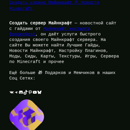
Создать сервер Майнкрафт ⛏️ Новости
Minecraft
Создать сервер Майнкрафт
— новостной сайт
с гайдами от
Майнкрафт хостинга
BungeeHost
, он даёт услуги быстрого
создания своего Майнкрафт сервера. На
сайте Вы можете найти Лучшие Гайды,
Новости Майнкрафт, Настройку Плагинов,
Моды, Сиды, Карты, Текстуры, Игры, Сервера
по Minecraft и прочее
Ещё больше 🎁 Подарков и Мемчиков в наших
Соц Сетях:
ВКонтакте
Telegram
Discord
TikTok
Pinterest
YouTube
Bluesky