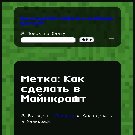
Перейти
к
содержимому
Создать сервер Майнкрафт ⛏️ Новости
Minecraft
🔎 Поиск по Сайту
Найти
Метка:
Как
сделать в
Майнкрафт
⛏️ Вы здесь:
Главная
»
Как сделать
в Майнкрафт