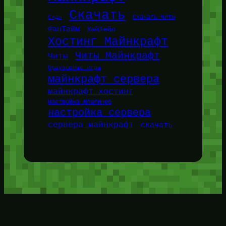
Скачать
Сиды
Скачать читы
ФанТайм
ХайТейл
Хостинг Майнкрафт
Читы Майнкрафт
Читы
браузерные игры
майнкрафт сервера
майнкрафт хостинг
настройка плагинов
настройка сервера
сервера майнкрафт
скачать