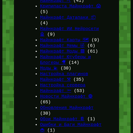
Майнкрафт ⛏️
(41)
Крипипаста Майнкрафт 😱
(5)
Майнкрафт Датапаки 📦
(4)
Майнкрафт ИИ Нейросети
🤖
(9)
Майнкрафт Карты 🗺️
(9)
Майнкрафт Мемы 🤣
(6)
Майнкрафт Моды 🟩
(61)
Майнкрафт Ютуберы и
Блогеры 🎥
(14)
Моды 💫
(30)
Настройка плагинов
Майнкрафт ⚒️
(35)
Настройка сервера
Майнкрафт 🔦
(53)
Новости Майнкрафт 🔴
(65)
Обновления Майнкрафт
(30)
Обои Майнкрафт 📔
(1)
Ошибки и Баги Майнкрафт
🐞
(1)