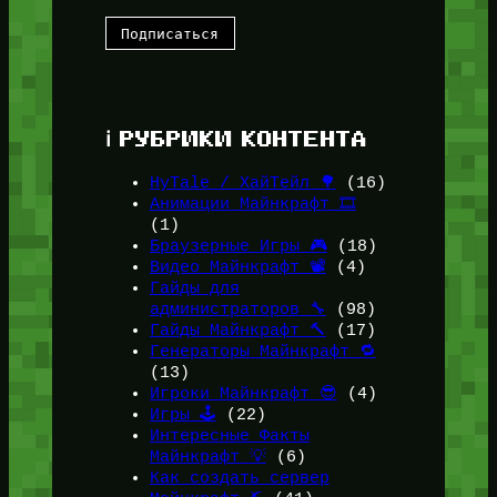
ℹ️ РУБРИКИ КОНТЕНТА
HyTale / ХайТейл 🌳
(16)
Анимации Майнкрафт 🎞️
(1)
Браузерные Игры 🎮
(18)
Видео Майнкрафт 📽️
(4)
Гайды для
администраторов 🔧
(98)
Гайды Майнкрафт 🔨
(17)
Генераторы Майнкрафт 🔁
(13)
Игроки Майнкрафт 😎
(4)
Игры 🕹️
(22)
Интересные Факты
Майнкрафт 💡
(6)
Как создать сервер