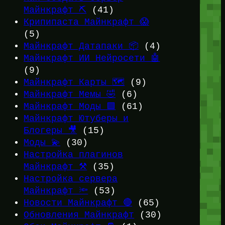
Майнкрафт ⛏️
(41)
Крипипаста Майнкрафт 😱
(5)
Майнкрафт Датапаки 📦
(4)
Майнкрафт ИИ Нейросети 🤖
(9)
Майнкрафт Карты 🗺️
(9)
Майнкрафт Мемы 🤣
(6)
Майнкрафт Моды 🟩
(61)
Майнкрафт Ютуберы и
Блогеры 🎥
(15)
Моды 💫
(30)
Настройка плагинов
Майнкрафт ⚒️
(35)
Настройка сервера
Майнкрафт 🔦
(53)
Новости Майнкрафт 🔴
(65)
Обновления Майнкрафт
(30)