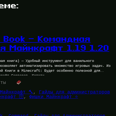
еме:
 Book — Командная
я Майнкрафт 1.19 1.20
ная книга) — Удобный инструмент для ванильного
позволяет автоматизировать множество игровых задач. Из
ой Книги в Minecraft: Будет особенно полезной для
крафт Серверов. Кстати,…
уты
Майнкрафт 🔨
, 
Гайды для администраторов
нкрафт 🛜
, 
Фишки Майнкрафт ⭐
k
, 
Command
, 
Гайды для Администраторов
, 