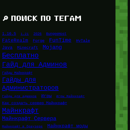
🔎 ПОИСК ПО ТЕГАМ
1.16.5
1.21
2026
BungeeHost
FunTime
FateRealm
HyTale
Forge
Mojang
Java
Minecraft
Бесплатно
Гайд для Админов
Гайды Майнкрафт
Гайды для
Администраторов
Игры
Гайды для админов
Игры Майнкрафт
Как создать сервер Майнкрафт
Майнкрафт
Майнкрафт Сервера
Майнкрафт моды
Майнкрафт в браузере