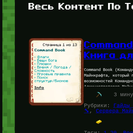
Весь Контент По Т
Command
Книга дл
Command Book (Команд
Майнкрафта, который 
возможностей Командн
Администраторов Майн
3 мин
Рубрики:
Гайды 
🔧
, 
Сервера Май
Теги:
1.20
, 
Boo