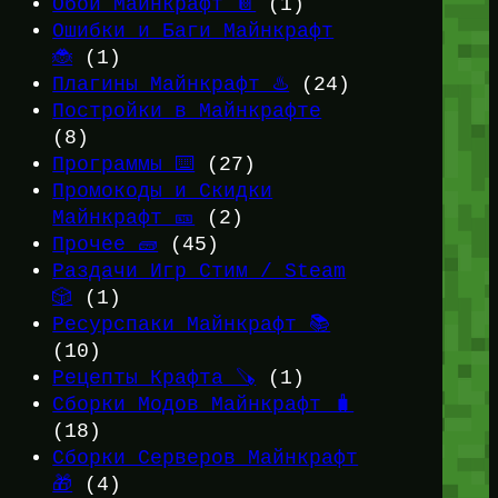
Обои Майнкрафт 📔
(1)
Ошибки и Баги Майнкрафт
🐞
(1)
Плагины Майнкрафт ♨️
(24)
Постройки в Майнкрафте
(8)
Программы ⌨️
(27)
Промокоды и Скидки
Майнкрафт 🎫
(2)
Прочее 🧱
(45)
Раздачи Игр Стим / Steam
🎲
(1)
Ресурспаки Майнкрафт 📚
(10)
Рецепты Крафта 🪚
(1)
Сборки Модов Майнкрафт 🧳
(18)
Сборки Серверов Майнкрафт
🎁
(4)