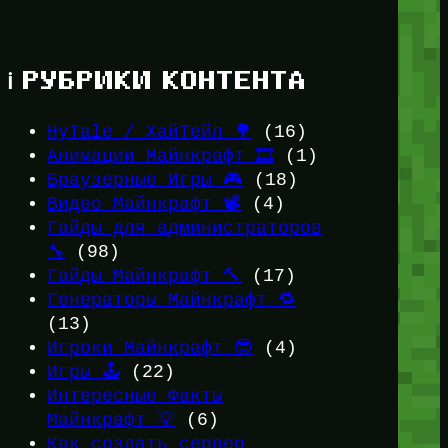
ℹ️ РУБРИКИ КОНТЕНТА
HyTale / ХайТейл 🌳
(16)
Анимации Майнкрафт 🎞️
(1)
Браузерные Игры 🎮
(18)
Видео Майнкрафт 📽️
(4)
Гайды для администраторов
🔧
(98)
Гайды Майнкрафт 🔨
(17)
Генераторы Майнкрафт 🔁
(13)
Игроки Майнкрафт 😎
(4)
Игры 🕹️
(22)
Интересные Факты
Майнкрафт 💡
(6)
Как создать сервер