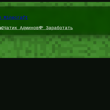
и Minecraft
ас
Чатик Админов
💸 Заработать