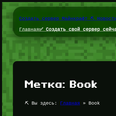
Перейти
к
содержимому
Создать сервер Майнкрафт ⛏️ Новост
Главная
✅ Создать свой сервер сейч
Метка:
Book
⛏️ Вы здесь:
Главная
»
Book