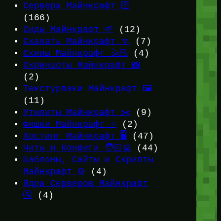
Сервера Майнкрафт 🛜
(166)
Сиды Майнкрафт 🌱
(12)
Скачать Майнкрафт 🔽
(7)
Скины Майнкрафт 🤹🏻
(4)
Скриншоты Майнкрафт 📸
(2)
Текстурпаки Майнкрафт 🖼️
(11)
Утилиты Майнкрафт ✂️
(9)
Фишки Майнкрафт ⭐
(2)
Хостинг Майнкрафт 🖥️
(47)
Читы и Конфиги 🧑🏻‍💻
(44)
Шаблоны, Сайты и Скрипты
Майнкрафт ⚙️
(4)
Ядра Серверов Майнкрафт
🚰
(4)