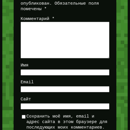
опубликован.
Обязательные поля
помечены
*
Комментарий
*
Имя
Email
Сайт
Сохранить моё имя, email и
адрес сайта в этом браузере для
последующих моих комментариев.