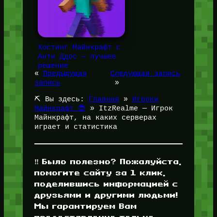
Хостинг Майнкрафт с
Анти Ддос — лучшее
решение
«
Предыдущая
Следующая запись
запись
»
⛏️ Вы здесь:
Главная
»
Игроки
Майнкрафт 😎
»
ItzRealme — Игрок
Майнкрафт, на каких серверах
играет и статистика
‼️ Было полезно? Пожалуйста,
помогите сайту за 1 клик,
поделившись информацией с
друзьями и другими людьми!
Мы гарантируем Вам
предоставление только