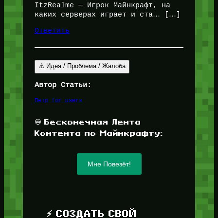
ItzRealme — Игрок Майнкрафт, на
каких серверах играет и ста… […]
Ответить
⚠️ Идея / Проблема / Жалоба
Автор Статьи:
Пётр for_users
♾️ Бесконечная Лента
Контента по Майнкрафту:
Мне Повезёт!
⚡ СОЗДАТЬ СВОЙ