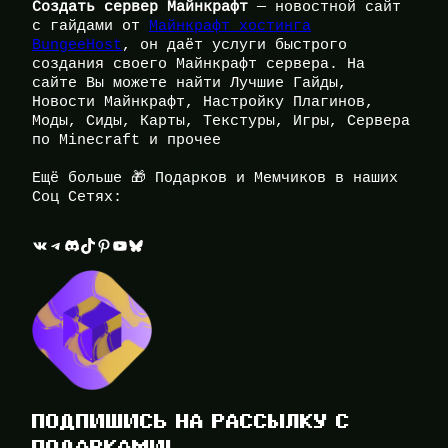
Создать сервер Майнкрафт
— новостной сайт
с гайдами от
Майнкрафт хостинга
BungeeHost
, он даёт услуги быстрого
создания своего Майнкрафт сервера. На
сайте Вы можете найти Лучшие Гайды,
Новости Майнкрафт, Настройку Плагинов,
Моды, Сиды, Карты, Текстуры, Игры, Сервера
по Minecraft и прочее
Ещё больше 🎁 Подарков и Мемчиков в наших
Соц Сетях:
ВКонтакте
Telegram
Discord
TikTok
Pinterest
YouTube
Bluesky
ПОДПИШИСЬ НА РАССЫЛКУ С
ПОДАРКАМИ!