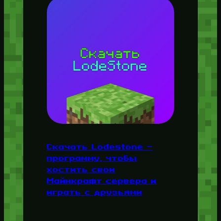
Скачать Lodestone —
программу, чтобы
хостить свои
Майнкрафт сервера и
играть с друзьями