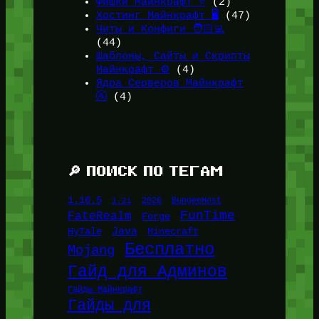
Фишки Майнкрафт ⭐
(2)
Хостинг Майнкрафт 🖥️
(47)
Читы и Конфиги 🧑🏻‍💻
(44)
Шаблоны, Сайты и Скрипты
Майнкрафт ⚙️
(4)
Ядра Серверов Майнкрафт
🚰
(4)
🔎 ПОИСК ПО ТЕГАМ
1.16.5
1.21
2026
BungeeHost
FunTime
FateRealm
Forge
Java
HyTale
Minecraft
Бесплатно
Mojang
Гайд для Админов
Гайды Майнкрафт
Гайды для