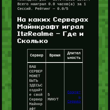
Всего наиграл 0.0 часов(а) за 1
Сессий. Рейтинг — 0.0/5
На каких Серверах
Майнкрафт играл
ItzRealme — Где и
Сколько
Длител
Сервер
Время
ьность
ВАШ
СЕРВЕР
МОЖЕТ
БЫТЬ
ЗДЕСЬС
оздайт
Создат
е свой
5
ь
Сервер
МИНУТ
Сервер
Майнкр
афт