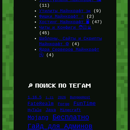
Текстурпаки Майнкрафт 🖼️
(11)
Утилиты Майнкрафт ✂️
(9)
Фишки Майнкрафт ⭐
(2)
Хостинг Майнкрафт 🖥️
(47)
Читы и Конфиги 🧑🏻‍💻
(45)
Шаблоны, Сайты и Скрипты
Майнкрафт ⚙️
(4)
Ядра Серверов Майнкрафт
🚰
(4)
🔎 ПОИСК ПО ТЕГАМ
1.16.5
1.21
2026
BungeeHost
FunTime
FateRealm
Forge
Java
HyTale
Minecraft
Бесплатно
Mojang
Гайд для Админов