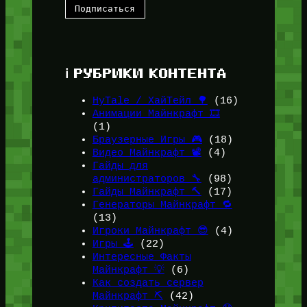
ℹ️ РУБРИКИ КОНТЕНТА
HyTale / ХайТейл 🌳
(16)
Анимации Майнкрафт 🎞️
(1)
Браузерные Игры 🎮
(18)
Видео Майнкрафт 📽️
(4)
Гайды для
администраторов 🔧
(98)
Гайды Майнкрафт 🔨
(17)
Генераторы Майнкрафт 🔁
(13)
Игроки Майнкрафт 😎
(4)
Игры 🕹️
(22)
Интересные Факты
Майнкрафт 💡
(6)
Как создать сервер
Майнкрафт ⛏️
(42)