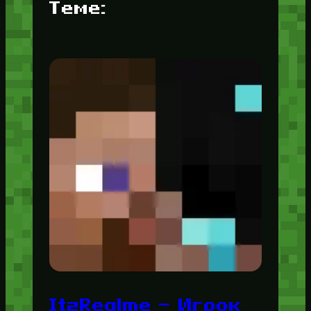
Теме:
ItzRealme — Игрок