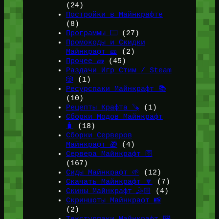
(24)
Постройки в Майнкрафте
(8)
Программы ⌨️
(27)
Промокоды и Скидки
Майнкрафт 🎫
(2)
Прочее 🧱
(45)
Раздачи Игр Стим / Steam
🎲
(1)
Ресурспаки Майнкрафт 📚
(10)
Рецепты Крафта 🪚
(1)
Сборки Модов Майнкрафт
🧳
(18)
Сборки Серверов
Майнкрафт 🎁
(4)
Сервера Майнкрафт 🛜
(167)
Сиды Майнкрафт 🌱
(12)
Скачать Майнкрафт 🔽
(7)
Скины Майнкрафт 🤹🏻
(4)
Скриншоты Майнкрафт 📸
(2)