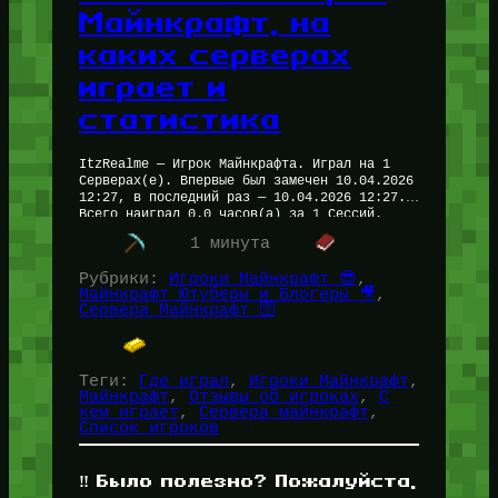
Майнкрафт, на
каких серверах
играет и
статистика
ItzRealme — Игрок Майнкрафта. Играл на 1
Серверах(е). Впервые был замечен 10.04.2026
12:27, в последний раз — 10.04.2026 12:27.
Всего наиграл 0.0 часов(а) за 1 Сессий.
Рейтинг — 0.0/5 На…
1 минута
Рубрики:
Игроки Майнкрафт 😎
, 
Майнкрафт Ютуберы и Блогеры 🎥
, 
Сервера Майнкрафт 🛜
Теги:
Где играл
, 
Игроки Майнкрафт
, 
Майнкрафт
, 
Отзывы об игроках
, 
С
кем играет
, 
Сервера майнкрафт
, 
Список игроков
‼️ Было полезно? Пожалуйста,