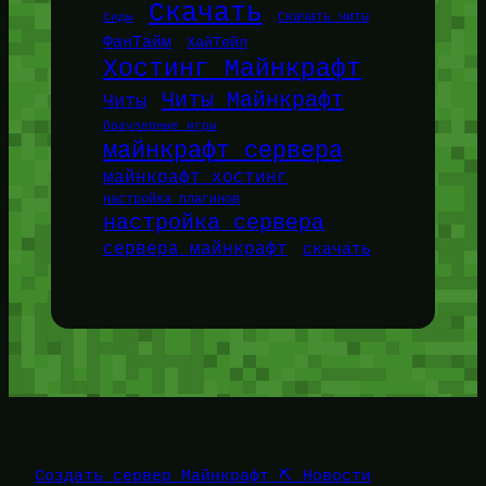
Скачать
Сиды
Скачать читы
ФанТайм
ХайТейл
Хостинг Майнкрафт
Читы Майнкрафт
Читы
браузерные игры
майнкрафт сервера
майнкрафт хостинг
настройка плагинов
настройка сервера
сервера майнкрафт
скачать
Создать сервер Майнкрафт ⛏️ Новости