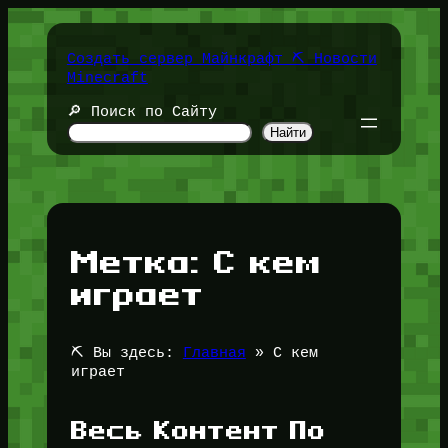
Перейти
к
содержимому
Создать сервер Майнкрафт ⛏️ Новости
Minecraft
🔎 Поиск по Сайту
Найти
Метка:
С кем
играет
⛏️ Вы здесь:
Главная
»
С кем
играет
Весь Контент По