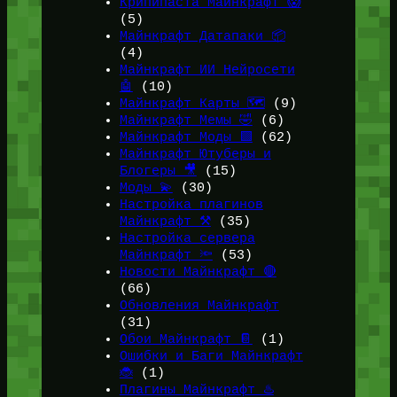
Крипипаста Майнкрафт 😱
(5)
Майнкрафт Датапаки 📦
(4)
Майнкрафт ИИ Нейросети
🤖
(10)
Майнкрафт Карты 🗺️
(9)
Майнкрафт Мемы 🤣
(6)
Майнкрафт Моды 🟩
(62)
Майнкрафт Ютуберы и
Блогеры 🎥
(15)
Моды 💫
(30)
Настройка плагинов
Майнкрафт ⚒️
(35)
Настройка сервера
Майнкрафт 🔦
(53)
Новости Майнкрафт 🔴
(66)
Обновления Майнкрафт
(31)
Обои Майнкрафт 📔
(1)
Ошибки и Баги Майнкрафт
🐞
(1)
Плагины Майнкрафт ♨️