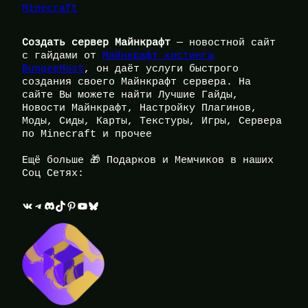
Minecraft
Создать сервер Майнкрафт
— новостной сайт
с гайдами от
Майнкрафт хостинга
BungeeHost
, он даёт услуги быстрого
создания своего Майнкрафт сервера. На
сайте Вы можете найти Лучшие Гайды,
Новости Майнкрафт, Настройку Плагинов,
Моды, Сиды, Карты, Текстуры, Игры, Сервера
по Minecraft и прочее
Ещё больше 🎁 Подарков и Мемчиков в наших
Соц Сетях:
ВКонтакте
Telegram
Discord
TikTok
Pinterest
YouTube
Bluesky