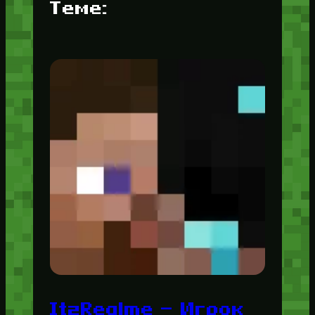
Теме:
ItzRealme — Игрок