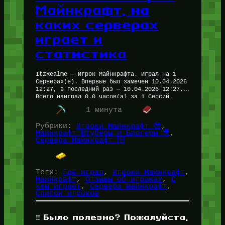
Майнкрафт, на
каких серверах
играет и
статистика
ItzRealme — Игрок Майнкрафта. Играл на 1
Серверах(е). Впервые был замечен 10.04.2026
12:27, в последний раз — 10.04.2026 12:27.
Всего наиграл 0.0 часов(а) за 1 Сессий.
Рейтинг — 0.0/5 На…
1 минута
Рубрики:
Игроки Майнкрафт 😎
, 
Майнкрафт Ютуберы и Блогеры 🎥
, 
Сервера Майнкрафт 🛜
Теги:
Где играл
, 
Игроки Майнкрафт
, 
Майнкрафт
, 
Отзывы об игроках
, 
С
кем играет
, 
Сервера майнкрафт
, 
Список игроков
‼️ Было полезно? Пожалуйста,