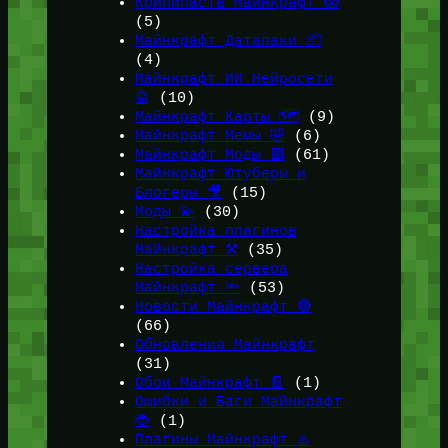
Крипипаста Майнкрафт 😱
(5)
Майнкрафт Датапаки 📦
(4)
Майнкрафт ИИ Нейросети
🤖
(10)
Майнкрафт Карты 🗺️
(9)
Майнкрафт Мемы 🤣
(6)
Майнкрафт Моды 🟩
(61)
Майнкрафт Ютуберы и
Блогеры 🎥
(15)
Моды 💫
(30)
Настройка плагинов
Майнкрафт ⚒️
(35)
Настройка сервера
Майнкрафт 🔦
(53)
Новости Майнкрафт 🔴
(66)
Обновления Майнкрафт
(31)
Обои Майнкрафт 📔
(1)
Ошибки и Баги Майнкрафт
🐞
(1)
Плагины Майнкрафт ♨️