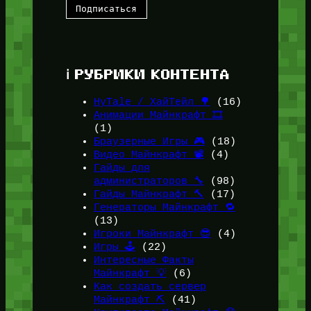
ℹ️ РУБРИКИ КОНТЕНТА
HyTale / ХайТейл 🌳
(16)
Анимации Майнкрафт 🎞️
(1)
Браузерные Игры 🎮
(18)
Видео Майнкрафт 📽️
(4)
Гайды для
администраторов 🔧
(98)
Гайды Майнкрафт 🔨
(17)
Генераторы Майнкрафт 🔁
(13)
Игроки Майнкрафт 😎
(4)
Игры 🕹️
(22)
Интересные Факты
Майнкрафт 💡
(6)
Как создать сервер
Майнкрафт ⛏️
(41)