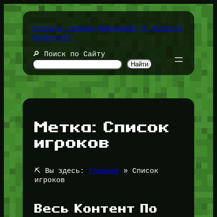
Перейти
к
содержимому
Создать сервер Майнкрафт ⛏️ Новости
Minecraft
🔎 Поиск по Сайту
Найти
Метка:
Список
игроков
⛏️ Вы здесь:
Главная
»
Список
игроков
Весь Контент По