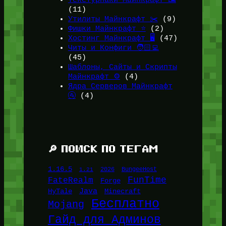
Текстурпаки Майнкрафт 🖼️
(11)
Утилиты Майнкрафт ✂️
(9)
Фишки Майнкрафт ⭐
(2)
Хостинг Майнкрафт 🖥️
(47)
Читы и Конфиги 🧑🏻‍💻
(45)
Шаблоны, Сайты и Скрипты
Майнкрафт ⚙️
(4)
Ядра Серверов Майнкрафт
🚰
(4)
🔎 ПОИСК ПО ТЕГАМ
1.16.5
1.21
2026
BungeeHost
FunTime
FateRealm
Forge
Java
HyTale
Minecraft
Бесплатно
Mojang
Гайд для Админов