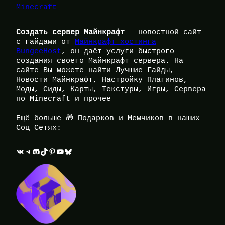
Minecraft
Создать сервер Майнкрафт
— новостной сайт
с гайдами от
Майнкрафт хостинга
BungeeHost
, он даёт услуги быстрого
создания своего Майнкрафт сервера. На
сайте Вы можете найти Лучшие Гайды,
Новости Майнкрафт, Настройку Плагинов,
Моды, Сиды, Карты, Текстуры, Игры, Сервера
по Minecraft и прочее
Ещё больше 🎁 Подарков и Мемчиков в наших
Соц Сетях:
ВКонтакте
Telegram
Discord
TikTok
Pinterest
YouTube
Bluesky