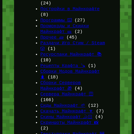
(24)
Постройки в Майнкрафте
(8)
Программы ⌨️
(27)
Промокоды и Скидки
Майнкрафт 🎫
(2)
Прочее 🧱
(45)
Раздачи Игр Стим / Steam
🎲
(1)
Ресурспаки Майнкрафт 📚
(10)
Рецепты Крафта 🪚
(1)
Сборки Модов Майнкрафт
🧳
(18)
Сборки Серверов
Майнкрафт 🎁
(4)
Сервера Майнкрафт 🛜
(166)
Сиды Майнкрафт 🌱
(12)
Скачать Майнкрафт 🔽
(7)
Скины Майнкрафт 🤹🏻
(4)
Скриншоты Майнкрафт 📸
(2)