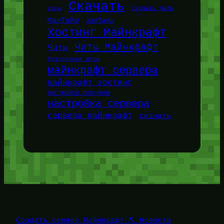
Скачать
Сиды
Скачать читы
ФанТайм
ХайТейл
Хостинг Майнкрафт
Читы Майнкрафт
Читы
браузерные игры
майнкрафт сервера
майнкрафт хостинг
настройка плагинов
настройка сервера
сервера майнкрафт
скачать
Создать сервер Майнкрафт ⛏️ Новости