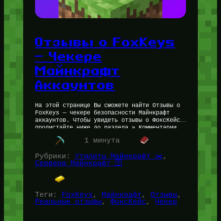
Отзывы о FoxKeys
— Чекере
Майнкрафт
Аккаунтов
На этой странице Вы сможете найти Отзывы о
FoxKeys — чекере безопасности Майнкрафт
аккаунтов. Чтобы увидеть отзывы о ФоксКейс,
пролистайте ниже до раздела » Комментарии
«. Личный отзыв автора статьи…
1 минута
Рубрики:
Утилиты Майнкрафт ✂️
, 
Сервера Майнкрафт 🛜
Теги:
FoxKeys
, 
Майнкрафт
, 
Отзывы
, 
Реальные отзывы
, 
ФоксКейс
, 
Чекер