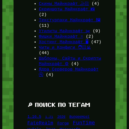
Скины Майнкрафт 🤹🏻
(4)
Скриншоты Майнкрафт 📸
(2)
Текстурпаки Майнкрафт 🖼️
(11)
Утилиты Майнкрафт ✂️
(9)
Фишки Майнкрафт ⭐
(2)
Хостинг Майнкрафт 🖥️
(47)
Читы и Конфиги 🧑🏻‍💻
(44)
Шаблоны, Сайты и Скрипты
Майнкрафт ⚙️
(4)
Ядра Серверов Майнкрафт
🚰
(4)
🔎 ПОИСК ПО ТЕГАМ
1.16.5
1.21
2026
BungeeHost
FunTime
FateRealm
Forge