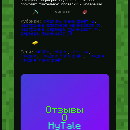
Майнкрафт серверов МСДЕВ. Все отзывы
проходят тщательную проверку и модерацию,
если у Администрации сайта могут быть…
1 минута
Рубрики:
Плагины Майнкрафт ♨️
, 
Настройка плагинов Майнкрафт ⚒️
, 
Настройка сервера Майнкрафт 🔦
, 
Сервера Майнкрафт 🛜
Теги:
MCDEV
, 
МСДев
, 
Отзывы
, 
Студии
, 
Студии Майнкрафт
, 
Студия
, 
Студия Майнкрафт