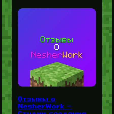
Отзывы о
NesherWork —
Студии создания