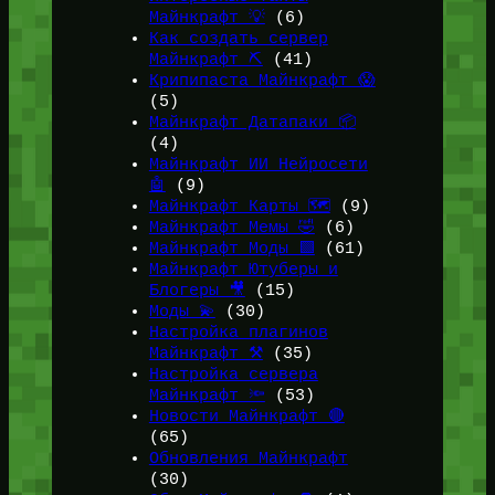
Майнкрафт 💡
(6)
Как создать сервер
Майнкрафт ⛏️
(41)
Крипипаста Майнкрафт 😱
(5)
Майнкрафт Датапаки 📦
(4)
Майнкрафт ИИ Нейросети
🤖
(9)
Майнкрафт Карты 🗺️
(9)
Майнкрафт Мемы 🤣
(6)
Майнкрафт Моды 🟩
(61)
Майнкрафт Ютуберы и
Блогеры 🎥
(15)
Моды 💫
(30)
Настройка плагинов
Майнкрафт ⚒️
(35)
Настройка сервера
Майнкрафт 🔦
(53)
Новости Майнкрафт 🔴
(65)
Обновления Майнкрафт
(30)