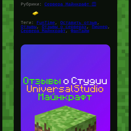
Рубрики:
Сервера Майнкрафт 🛜
Теги:
FunTime
, 
Оставить отзыв
, 
Отзывы
, 
Отзывы о серверах
, 
Пионер
, 
Сервера Майнкрафт
, 
ФанТайм