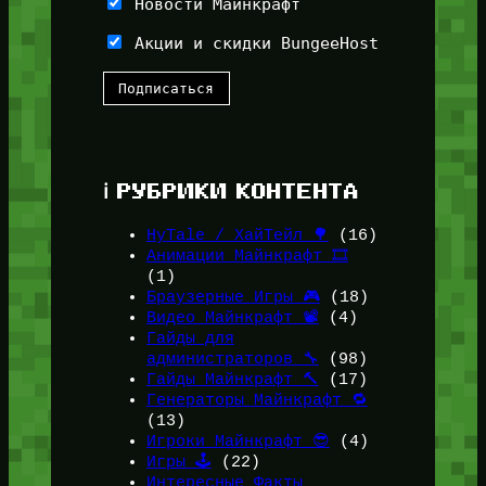
Новости Майнкрафт
Акции и скидки BungeeHost
ℹ️ РУБРИКИ КОНТЕНТА
HyTale / ХайТейл 🌳
(16)
Анимации Майнкрафт 🎞️
(1)
Браузерные Игры 🎮
(18)
Видео Майнкрафт 📽️
(4)
Гайды для
администраторов 🔧
(98)
Гайды Майнкрафт 🔨
(17)
Генераторы Майнкрафт 🔁
(13)
Игроки Майнкрафт 😎
(4)
Игры 🕹️
(22)
Интересные Факты