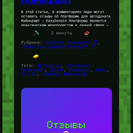
В этой статье, в комментариях люди могут
оставить отзывы об Платформе для автодоната
Майнкрафт — EasyDonate Платформа является
практическим монополистом в данной сфере —
и, кажется, заслуженно. Личный отзыв об…
2 минуты
Рубрики:
Сервера Майнкрафт 🛜
, 
Гайды для администраторов 🔧
Теги:
Автодонат
, 
Автодонат
Майнкрафт
, 
Донат
, 
Изидонат
, 
Изик
, 
Отзывы
, 
Сервера Майнкрафт