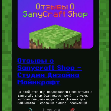
Отзывы о
Sanycraft Shop —
Студии Дизайна
Майнкрафт
На этой странице предоставлены все Отзывы о
Sanycraft Shop (СанниКрафт Шоп) — студии,
которая специализируется на Дизайне для
Майнкрафта — создании скинов, оформлений
для каналов и Minecraft серверов. »
1 минута
✅Более…