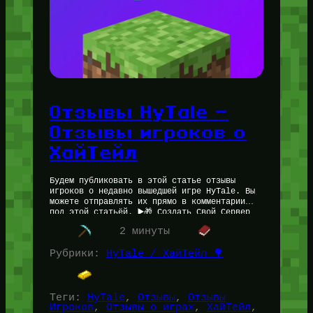
Отзывы HyTale —
Отзывы игроков о
ХайТейл
Будем публиковать в этой статье отзывы
игроков о недавно вышедшей игре HyTale. Вы
можете отправлять их прямо в комментарии
под этой статьёй. ▶️🎁 Создать Свой Сервер
ХайТейл Отзыв о HyTale…
2 минуты
Рубрики:
HyTale / ХайТейл 🌳
Теги:
HyTale
, 
Отзывы
, 
Отзывы
Игроков
, 
Отзывы о играх
, 
ХайТейл
, 