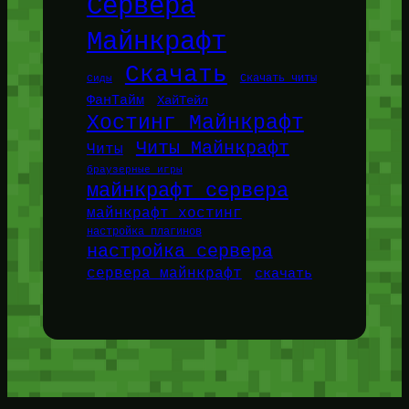
Сервера
Майнкрафт
Скачать
Сиды
Скачать читы
ФанТайм
ХайТейл
Хостинг Майнкрафт
Читы Майнкрафт
Читы
браузерные игры
майнкрафт сервера
майнкрафт хостинг
настройка плагинов
настройка сервера
сервера майнкрафт
скачать