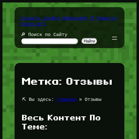
Перейти
к
содержимому
Создать сервер Майнкрафт ⛏️ Новости
Minecraft
🔎 Поиск по Сайту
Найти
Метка:
Отзывы
⛏️ Вы здесь:
Главная
»
Отзывы
Весь Контент По
Теме: