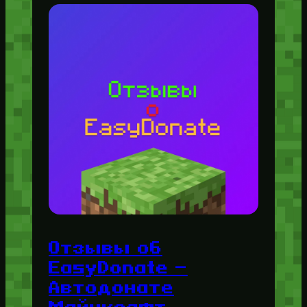
Отзывы об
EasyDonate —
Автодонате
Майнкрафт