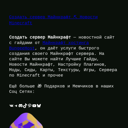
Создать сервер Майнкрафт ⛏️ Новости
Minecraft
Создать сервер Майнкрафт
— новостной сайт
с гайдами от
Майнкрафт хостинга
BungeeHost
, он даёт услуги быстрого
создания своего Майнкрафт сервера. На
сайте Вы можете найти Лучшие Гайды,
Новости Майнкрафт, Настройку Плагинов,
Моды, Сиды, Карты, Текстуры, Игры, Сервера
по Minecraft и прочее
Ещё больше 🎁 Подарков и Мемчиков в наших
Соц Сетях:
ВКонтакте
Telegram
Discord
TikTok
Pinterest
YouTube
Bluesky