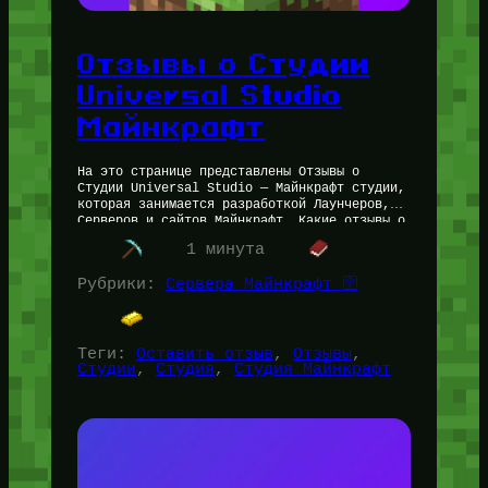
Отзывы о Студии
Universal Studio
Майнкрафт
На это странице представлены Отзывы о
Студии Universal Studio — Майнкрафт студии,
которая занимается разработкой Лаунчеров,
Серверов и сайтов Майнкрафт. Какие отзывы о
Майнкрафт студии Universal Studio Если
1 минута
брать средние…
Рубрики:
Сервера Майнкрафт 🛜
Теги:
Оставить отзыв
, 
Отзывы
, 
Студии
, 
Студия
, 
Студия Майнкрафт