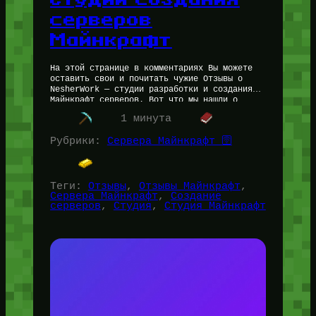
серверов
Майнкрафт
На этой странице в комментариях Вы можете
оставить свои и почитать чужие Отзывы о
NesherWork — студии разработки и создания
Майнкрафт серверов. Вот что мы нашли о
студии: Пролистайте ниже,…
1 минута
Рубрики:
Сервера Майнкрафт 🛜
Теги:
Отзывы
, 
Отзывы Майнкрафт
, 
Сервера Майнкрафт
, 
Создание
серверов
, 
Студия
, 
Студия Майнкрафт