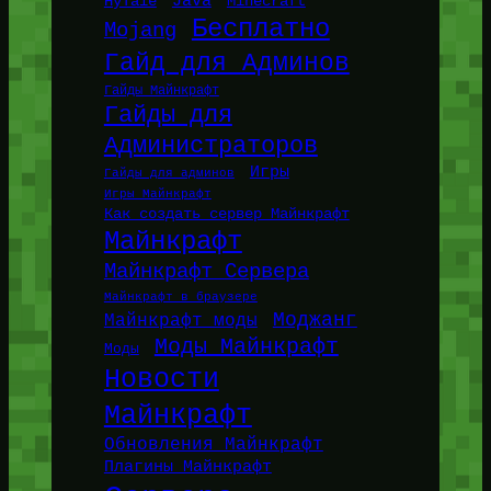
Java
HyTale
Minecraft
Бесплатно
Mojang
Гайд для Админов
Гайды Майнкрафт
Гайды для
Администраторов
Игры
Гайды для админов
Игры Майнкрафт
Как создать сервер Майнкрафт
Майнкрафт
Майнкрафт Сервера
Майнкрафт в браузере
Моджанг
Майнкрафт моды
Моды Майнкрафт
Моды
Новости
Майнкрафт
Обновления Майнкрафт
Плагины Майнкрафт