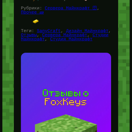
Рубрики:
Сервера Майнкрафт 🛜
, 
Прочее 🧱
Теги:
SanyCraft
, 
Дизайн Майнкрафт
, 
Отзывы
, 
Сервера Майнкрафт
, 
Студии
Майнкрафт
, 
Студия Майнкрафт