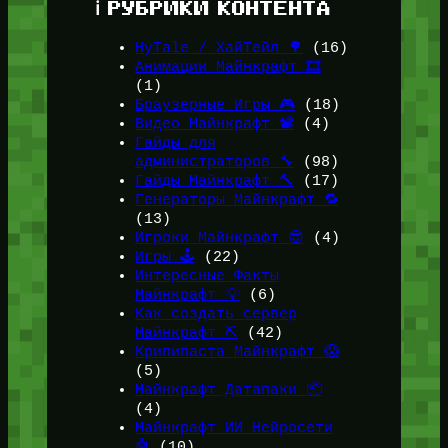
ℹ️ РУБРИКИ КОНТЕНТА
HyTale / ХайТейл 🌳
(16)
Анимации Майнкрафт 🎞️
(1)
Браузерные Игры 🎮
(18)
Видео Майнкрафт 📽️
(4)
Гайды для
администраторов 🔧
(98)
Гайды Майнкрафт 🔨
(17)
Генераторы Майнкрафт 🔁
(13)
Игроки Майнкрафт 😎
(4)
Игры 🕹️
(22)
Интересные Факты
Майнкрафт 💡
(6)
Как создать сервер
Майнкрафт ⛏️
(42)
Крипипаста Майнкрафт 😱
(5)
Майнкрафт Датапаки 📦
(4)
Майнкрафт ИИ Нейросети
🤖
(10)