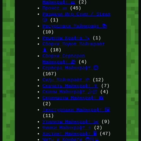
Майнкрафт 🎫
(2)
Прочее 🧱
(45)
Раздачи Игр Стим / Steam
🎲
(1)
Ресурспаки Майнкрафт 📚
(10)
Рецепты Крафта 🪚
(1)
Сборки Модов Майнкрафт
🧳
(18)
Сборки Серверов
Майнкрафт 🎁
(4)
Сервера Майнкрафт 🛜
(167)
Сиды Майнкрафт 🌱
(12)
Скачать Майнкрафт 🔽
(7)
Скины Майнкрафт 🤹🏻
(4)
Скриншоты Майнкрафт 📸
(2)
Текстурпаки Майнкрафт 🖼️
(11)
Утилиты Майнкрафт ✂️
(9)
Фишки Майнкрафт ⭐
(2)
Хостинг Майнкрафт 🖥️
(47)
Читы и Конфиги 🧑🏻‍💻