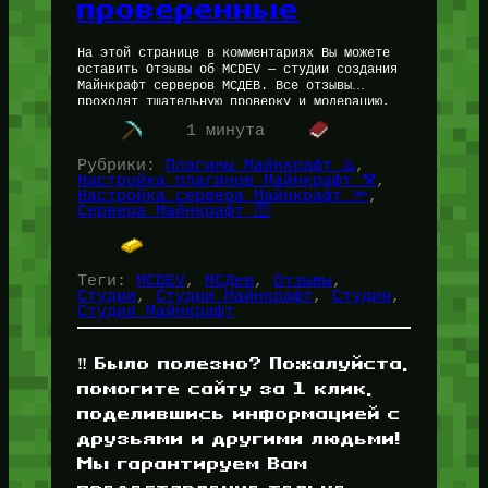
проверенные
На этой странице в комментариях Вы можете
оставить Отзывы об MCDEV — студии создания
Майнкрафт серверов МСДЕВ. Все отзывы
проходят тщательную проверку и модерацию,
если у Администрации сайта могут быть…
1 минута
Рубрики:
Плагины Майнкрафт ♨️
, 
Настройка плагинов Майнкрафт ⚒️
, 
Настройка сервера Майнкрафт 🔦
, 
Сервера Майнкрафт 🛜
Теги:
MCDEV
, 
МСДев
, 
Отзывы
, 
Студии
, 
Студии Майнкрафт
, 
Студия
, 
Студия Майнкрафт
‼️ Было полезно? Пожалуйста,
помогите сайту за 1 клик,
поделившись информацией с
друзьями и другими людьми!
Мы гарантируем Вам