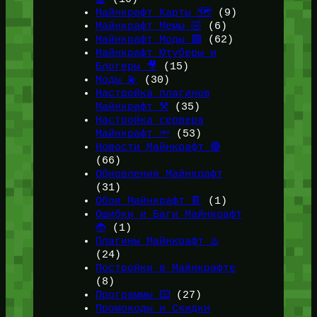
Майнкрафт Карты 🗺️
(9)
Майнкрафт Мемы 🤣
(6)
Майнкрафт Моды 🟩
(62)
Майнкрафт Ютуберы и
Блогеры 🎥
(15)
Моды 💫
(30)
Настройка плагинов
Майнкрафт ⚒️
(35)
Настройка сервера
Майнкрафт 🔦
(53)
Новости Майнкрафт 🔴
(66)
Обновления Майнкрафт
(31)
Обои Майнкрафт 📔
(1)
Ошибки и Баги Майнкрафт
🐞
(1)
Плагины Майнкрафт ♨️
(24)
Постройки в Майнкрафте
(8)
Программы ⌨️
(27)
Промокоды и Скидки