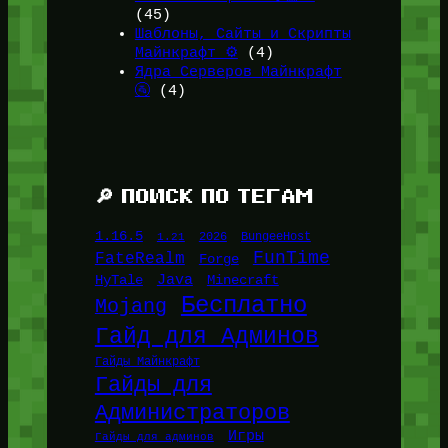
(45)
Шаблоны, Сайты и Скрипты
Майнкрафт ⚙️
(4)
Ядра Серверов Майнкрафт
🚰
(4)
🔎 ПОИСК ПО ТЕГАМ
1.16.5
1.21
2026
BungeeHost
FunTime
FateRealm
Forge
Java
HyTale
Minecraft
Бесплатно
Mojang
Гайд для Админов
Гайды Майнкрафт
Гайды для
Администраторов
Игры
Гайды для админов