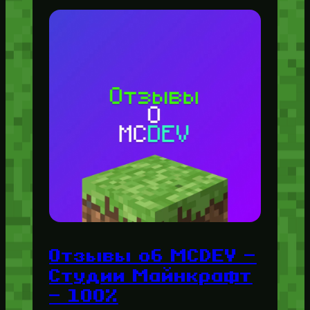
Отзывы об MCDEV —
Студии Майнкрафт
— 100%