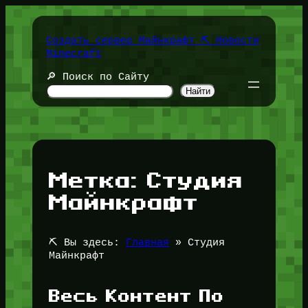
Перейти
к
содержимому
Создать сервер Майнкрафт ⛏️ Новости
Minecraft
🔎 Поиск по Сайту
Найти
Метка:
Студия
Майнкрафт
⛏️ Вы здесь:
Главная
»
Студия
Майнкрафт
Весь Контент По