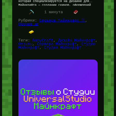
которая специализируется на Дизайне для
Майнкрафта — создании скинов, оформлений
для каналов и Minecraft серверов. »
1 минута
✅Более…
Рубрики:
Сервера Майнкрафт 🛜
, 
Прочее 🧱
Теги:
SanyCraft
, 
Дизайн Майнкрафт
, 
Отзывы
, 
Сервера Майнкрафт
, 
Студии
Майнкрафт
, 
Студия Майнкрафт