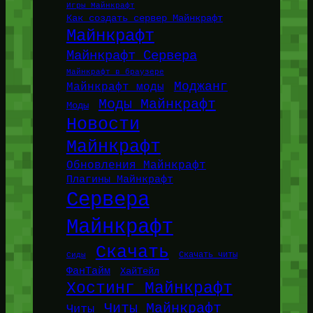
Игры Майнкрафт
Как создать сервер Майнкрафт
Майнкрафт
Майнкрафт Сервера
Майнкрафт в браузере
Моджанг
Майнкрафт моды
Моды Майнкрафт
Моды
Новости
Майнкрафт
Обновления Майнкрафт
Плагины Майнкрафт
Сервера
Майнкрафт
Скачать
Сиды
Скачать читы
ФанТайм
ХайТейл
Хостинг Майнкрафт
Читы Майнкрафт
Читы