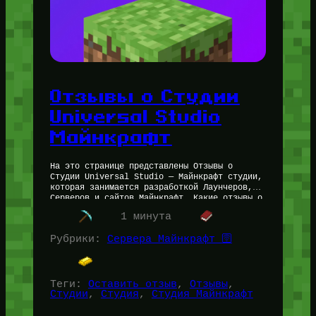
Отзывы о Студии
Universal Studio
Майнкрафт
На это странице представлены Отзывы о
Студии Universal Studio — Майнкрафт студии,
которая занимается разработкой Лаунчеров,
Серверов и сайтов Майнкрафт. Какие отзывы о
Майнкрафт студии Universal Studio Если
1 минута
брать средние…
Рубрики:
Сервера Майнкрафт 🛜
Теги:
Оставить отзыв
, 
Отзывы
, 
Студии
, 
Студия
, 
Студия Майнкрафт