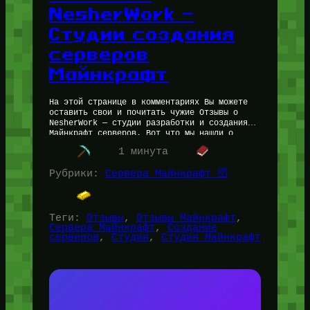
NesherWork —
Студии создания
серверов
Майнкрафт
На этой странице в комментариях Вы можете
оставить свои и почитать чужие Отзывы о
NesherWork — студии разработки и создания
Майнкрафт серверов. Вот что мы нашли о
студии: Пролистайте ниже,…
1 минута
Рубрики:
Сервера Майнкрафт 🛜
Теги:
Отзывы
, 
Отзывы Майнкрафт
, 
Сервера Майнкрафт
, 
Создание
серверов
, 
Студия
, 
Студия Майнкрафт