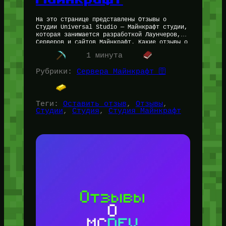
На это странице представлены Отзывы о
Студии Universal Studio — Майнкрафт студии,
которая занимается разработкой Лаунчеров,
Серверов и сайтов Майнкрафт. Какие отзывы о
Майнкрафт студии Universal Studio Если
1 минута
брать средние…
Рубрики:
Сервера Майнкрафт 🛜
Теги:
Оставить отзыв
, 
Отзывы
, 
Студии
, 
Студия
, 
Студия Майнкрафт