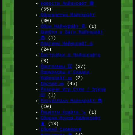
Новости Майнкрафт 🔴
(65)
Обновления Майнкрафт
(30)
Обои Майнкрафт 📔
(1)
Ошибки и Баги Майнкрафт
🐞
(1)
Плагины Майнкрафт ♨️
(24)
Постройки в Майнкрафте
(8)
Программы ⌨️
(27)
Промокоды и Скидки
Майнкрафт 🎫
(2)
Прочее 🧱
(45)
Раздачи Игр Стим / Steam
🎲
(1)
Ресурспаки Майнкрафт 📚
(10)
Рецепты Крафта 🪚
(1)
Сборки Модов Майнкрафт
🧳
(18)
Сборки Серверов