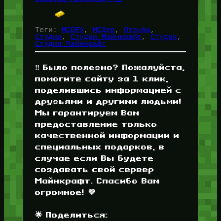
Теги:
MCDEV
, 
МСДев
, 
Отзывы
, 
Студии
, 
Студии Майнкрафт
, 
Студия
, 
Студия Майнкрафт
‼️ Было полезно? Пожалуйста,
помогите сайту за 1 клик,
поделившись информацией с
друзьями и другими людьми!
Мы гарантируем Вам
предоставление только
качественной информации и
специальных подарков, в
случае если Вы будете
создавать свой сервер
Майнкрафт. Спасибо Вам
огромное! 💜
🌟 Поделиться: