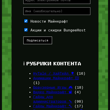
Новости Майнкрафт
Акции и скидки BungeeHost
ℹ️ РУБРИКИ КОНТЕНТА
HyTale / ХайТейл 🌳
(16)
Анимации Майнкрафт 🎞️
(1)
Браузерные Игры 🎮
(18)
Видео Майнкрафт 📽️
(4)
Гайды для
администраторов 🔧
(98)
Гайды Майнкрафт 🔨
(17)