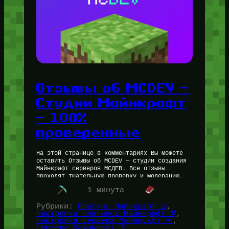
Отзывы об MCDEV —
Студии Майнкрафт
— 100%
проверенные
На этой странице в комментариях Вы можете
оставить Отзывы об MCDEV — студии создания
Майнкрафт серверов МСДЕВ. Все отзывы
проходят тщательную проверку и модерацию,
если у Администрации сайта могут быть…
1 минута
Рубрики:
Плагины Майнкрафт ♨️
, 
Настройка плагинов Майнкрафт ⚒️
, 
Настройка сервера Майнкрафт 🔦
, 
Сервера Майнкрафт 🛜