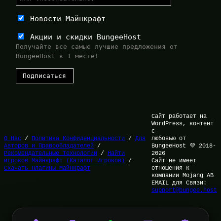
Новости Майнкрафт
Акции и скидки BungeeHost
Получайте все самые лучшие предложения от
BungeeHost в 1 месте!
Сайт работает на
WordPress, контент
с
О Нас
/
Политика Конфиденциальности
/
Для
любовью от
Авторов и Правообладателей
/
BungeeHost 💜 2018-
Рекомендательные Технологии
/
Найти
2026
игроков Майнкрафт (Каталог Игроков)
/
Сайт не имеет
Скачать Плагины Майнкрафт
отношения к
компании Mojang AB
EMAIL для Связи:
support@bungee.host