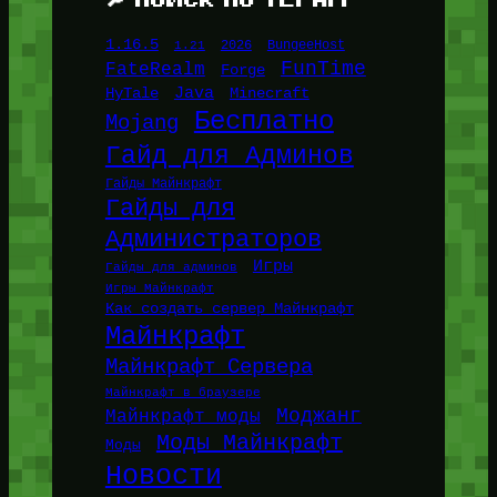
1.16.5
1.21
2026
BungeeHost
FunTime
FateRealm
Forge
Java
HyTale
Minecraft
Бесплатно
Mojang
Гайд для Админов
Гайды Майнкрафт
Гайды для
Администраторов
Игры
Гайды для админов
Игры Майнкрафт
Как создать сервер Майнкрафт
Майнкрафт
Майнкрафт Сервера
Майнкрафт в браузере
Моджанг
Майнкрафт моды
Моды Майнкрафт
Моды
Новости