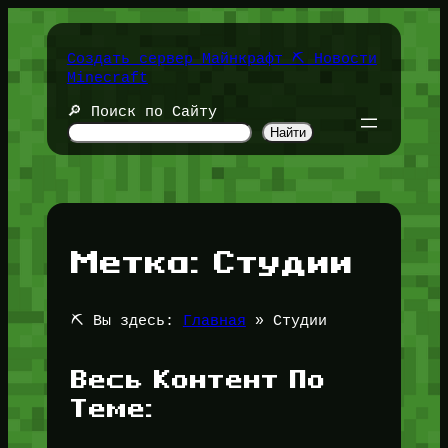
Перейти
к
содержимому
Создать сервер Майнкрафт ⛏️ Новости
Minecraft
🔎 Поиск по Сайту
Найти
Метка:
Студии
⛏️ Вы здесь:
Главная
»
Студии
Весь Контент По
Теме: