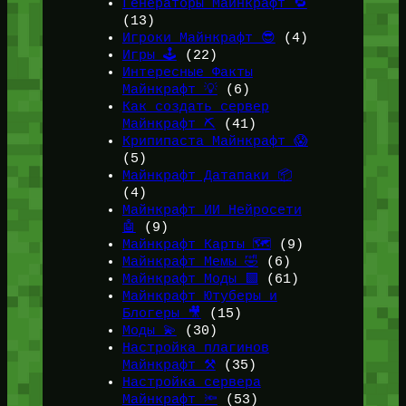
Генераторы Майнкрафт 🔁
(13)
Игроки Майнкрафт 😎
(4)
Игры 🕹️
(22)
Интересные Факты
Майнкрафт 💡
(6)
Как создать сервер
Майнкрафт ⛏️
(41)
Крипипаста Майнкрафт 😱
(5)
Майнкрафт Датапаки 📦
(4)
Майнкрафт ИИ Нейросети
🤖
(9)
Майнкрафт Карты 🗺️
(9)
Майнкрафт Мемы 🤣
(6)
Майнкрафт Моды 🟩
(61)
Майнкрафт Ютуберы и
Блогеры 🎥
(15)
Моды 💫
(30)
Настройка плагинов
Майнкрафт ⚒️
(35)
Настройка сервера
Майнкрафт 🔦
(53)