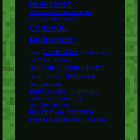
Майнкрафт
Обновления Майнкрафт
Плагины Майнкрафт
Сервера
Майнкрафт
Скачать
Сиды
Скачать читы
ФанТайм
ХайТейл
Хостинг Майнкрафт
Читы Майнкрафт
Читы
браузерные игры
майнкрафт сервера
майнкрафт хостинг
настройка плагинов
настройка сервера
сервера майнкрафт
скачать