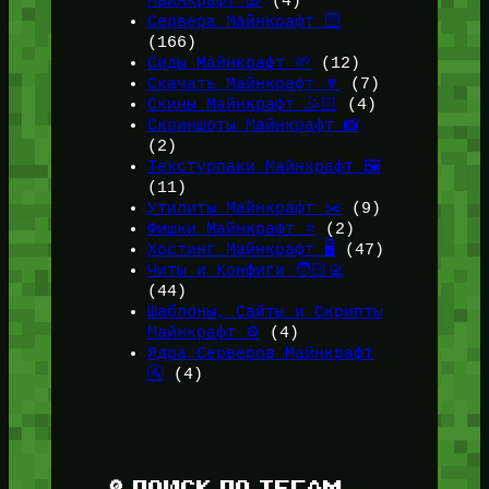
Майнкрафт 🎁
(4)
Сервера Майнкрафт 🛜
(166)
Сиды Майнкрафт 🌱
(12)
Скачать Майнкрафт 🔽
(7)
Скины Майнкрафт 🤹🏻
(4)
Скриншоты Майнкрафт 📸
(2)
Текстурпаки Майнкрафт 🖼️
(11)
Утилиты Майнкрафт ✂️
(9)
Фишки Майнкрафт ⭐
(2)
Хостинг Майнкрафт 🖥️
(47)
Читы и Конфиги 🧑🏻‍💻
(44)
Шаблоны, Сайты и Скрипты
Майнкрафт ⚙️
(4)
Ядра Серверов Майнкрафт
🚰
(4)
🔎 ПОИСК ПО ТЕГАМ