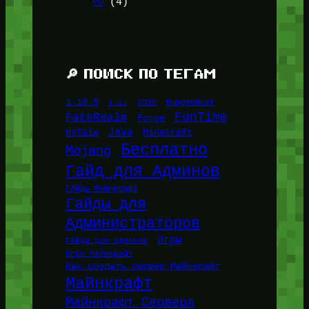
🚰
(4)
🔎 ПОИСК ПО ТЕГАМ
1.16.5
1.21
2026
BungeeHost
FunTime
FateRealm
Forge
Java
HyTale
Minecraft
Бесплатно
Mojang
Гайд для Админов
Гайды Майнкрафт
Гайды для
Администраторов
Игры
Гайды для админов
Игры Майнкрафт
Как создать сервер Майнкрафт
Майнкрафт
Майнкрафт Сервера