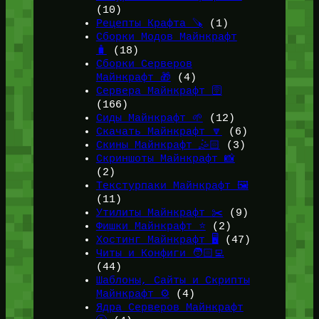
(10)
Рецепты Крафта 🪚
(1)
Сборки Модов Майнкрафт
🧳
(18)
Сборки Серверов
Майнкрафт 🎁
(4)
Сервера Майнкрафт 🛜
(166)
Сиды Майнкрафт 🌱
(12)
Скачать Майнкрафт 🔽
(6)
Скины Майнкрафт 🤹🏻
(3)
Скриншоты Майнкрафт 📸
(2)
Текстурпаки Майнкрафт 🖼️
(11)
Утилиты Майнкрафт ✂️
(9)
Фишки Майнкрафт ⭐
(2)
Хостинг Майнкрафт 🖥️
(47)
Читы и Конфиги 🧑🏻‍💻
(44)
Шаблоны, Сайты и Скрипты
Майнкрафт ⚙️
(4)
Ядра Серверов Майнкрафт