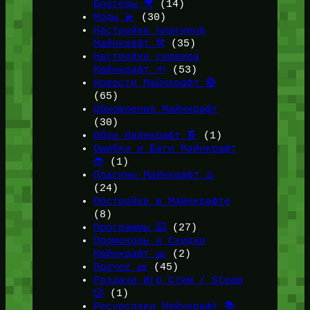
Блогеры 🎥
(14)
Моды 💫
(30)
Настройка плагинов
Майнкрафт ⚒️
(35)
Настройка сервера
Майнкрафт 🔦
(53)
Новости Майнкрафт 🔴
(65)
Обновления Майнкрафт
(30)
Обои Майнкрафт 📔
(1)
Ошибки и Баги Майнкрафт
🐞
(1)
Плагины Майнкрафт ♨️
(24)
Постройки в Майнкрафте
(8)
Программы ⌨️
(27)
Промокоды и Скидки
Майнкрафт 🎫
(2)
Прочее 🧱
(45)
Раздачи Игр Стим / Steam
🎲
(1)
Ресурспаки Майнкрафт 📚