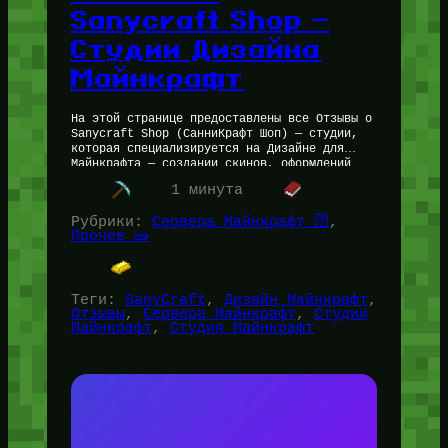
Sanycraft Shop —
Студии Дизайна
Майнкрафт
На этой странице предоставлены все Отзывы о
Sanycraft Shop (СанниКрафт Шоп) — студии,
которая специализируется на Дизайне для
Майнкрафта — создании скинов, оформлений
для каналов и Minecraft серверов. »
1 минута
✅Более…
Рубрики:
Сервера Майнкрафт 🛜
, 
Прочее 🧱
Теги:
SanyCraft
, 
Дизайн Майнкрафт
, 
Отзывы
, 
Сервера Майнкрафт
, 
Студии
Майнкрафт
, 
Студия Майнкрафт