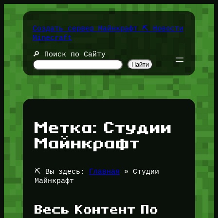
Перейти
к
содержимому
Создать сервер Майнкрафт ⛏️ Новости
Minecraft
🔎 Поиск по Сайту
Найти
Метка:
Студии
Майнкрафт
⛏️ Вы здесь:
Главная
»
Студии
Майнкрафт
Весь Контент По