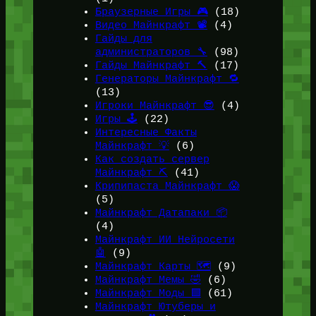
Браузерные Игры 🎮
(18)
Видео Майнкрафт 📽️
(4)
Гайды для
администраторов 🔧
(98)
Гайды Майнкрафт 🔨
(17)
Генераторы Майнкрафт 🔁
(13)
Игроки Майнкрафт 😎
(4)
Игры 🕹️
(22)
Интересные Факты
Майнкрафт 💡
(6)
Как создать сервер
Майнкрафт ⛏️
(41)
Крипипаста Майнкрафт 😱
(5)
Майнкрафт Датапаки 📦
(4)
Майнкрафт ИИ Нейросети
🤖
(9)
Майнкрафт Карты 🗺️
(9)
Майнкрафт Мемы 🤣
(6)
Майнкрафт Моды 🟩
(61)
Майнкрафт Ютуберы и