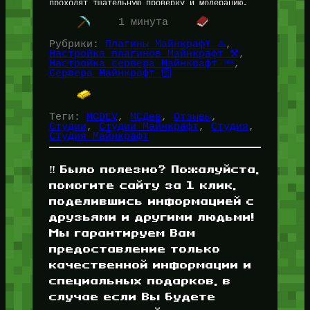
проходят тщательную проверку и модерацию,
если у Администрации сайта могут быть…
1 минута
Рубрики:
Плагины Майнкрафт ♨️
, 
Настройка плагинов Майнкрафт ⚒️
, 
Настройка сервера Майнкрафт 🔦
, 
Сервера Майнкрафт 🛜
Теги:
MCDEV
, 
МСДев
, 
Отзывы
, 
Студии
, 
Студии Майнкрафт
, 
Студия
, 
Студия Майнкрафт
‼️ Было полезно? Пожалуйста,
помогите сайту за 1 клик,
поделившись информацией с
друзьями и другими людьми!
Мы гарантируем Вам
предоставление только
качественной информации и
специальных подарков, в
случае если Вы будете