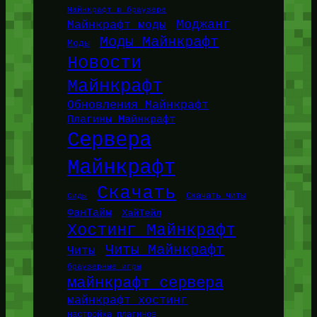
Майнкрафт в браузере
Моджанг
Майнкрафт моды
Моды Майнкрафт
Моды
Новости
Майнкрафт
Обновления Майнкрафт
Плагины Майнкрафт
Сервера
Майнкрафт
Скачать
Сиды
Скачать читы
ФанТайм
ХайТейл
Хостинг Майнкрафт
Читы Майнкрафт
Читы
браузерные игры
майнкрафт сервера
майнкрафт хостинг
настройка плагинов