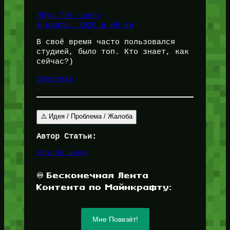
Пётр for_users
6 марта, 2026 в 06:46
В своё время часто пользовался
студией, было топ. Кто знает, как
сейчас?)
Ответить
⚠️ Идея / Проблема / Жалоба
Автор Статьи:
Пётр for_users
♾️ Бесконечная Лента
Контента по Майнкрафту:
Мне Повезёт!