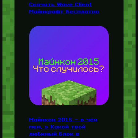
Скачать Wave Client
Майнкрафт Бесплатно
Майнкон 2015 — в чём
мем, » Какой твой
любимый блок в