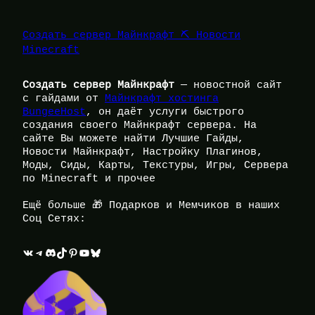
Создать сервер Майнкрафт ⛏️ Новости
Minecraft
Создать сервер Майнкрафт
— новостной сайт
с гайдами от
Майнкрафт хостинга
BungeeHost
, он даёт услуги быстрого
создания своего Майнкрафт сервера. На
сайте Вы можете найти Лучшие Гайды,
Новости Майнкрафт, Настройку Плагинов,
Моды, Сиды, Карты, Текстуры, Игры, Сервера
по Minecraft и прочее
Ещё больше 🎁 Подарков и Мемчиков в наших
Соц Сетях:
ВКонтакте
Telegram
Discord
TikTok
Pinterest
YouTube
Bluesky