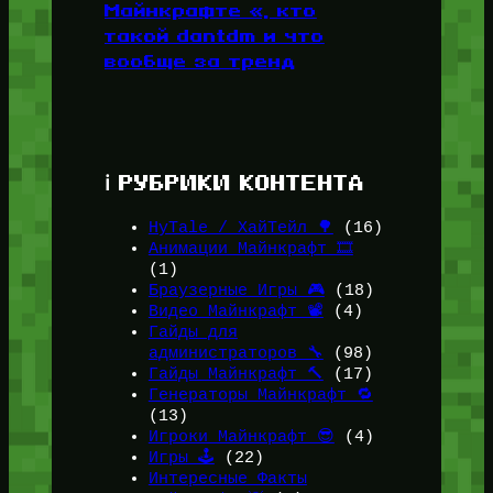
Майнкрафте «, кто
такой dantdm и что
вообще за тренд
ℹ️ РУБРИКИ КОНТЕНТА
HyTale / ХайТейл 🌳
(16)
Анимации Майнкрафт 🎞️
(1)
Браузерные Игры 🎮
(18)
Видео Майнкрафт 📽️
(4)
Гайды для
администраторов 🔧
(98)
Гайды Майнкрафт 🔨
(17)
Генераторы Майнкрафт 🔁
(13)
Игроки Майнкрафт 😎
(4)
Игры 🕹️
(22)
Интересные Факты