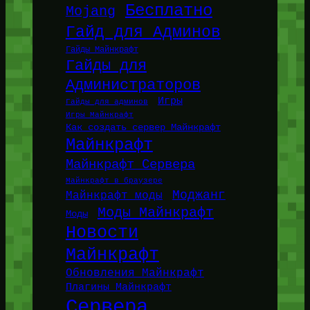
Бесплатно
Mojang
Гайд для Админов
Гайды Майнкрафт
Гайды для
Администраторов
Игры
Гайды для админов
Игры Майнкрафт
Как создать сервер Майнкрафт
Майнкрафт
Майнкрафт Сервера
Майнкрафт в браузере
Моджанг
Майнкрафт моды
Моды Майнкрафт
Моды
Новости
Майнкрафт
Обновления Майнкрафт
Плагины Майнкрафт
Сервера