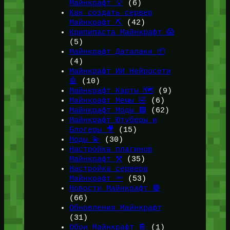
Майнкрафт 💡
(6)
Как создать сервер
Майнкрафт ⛏️
(42)
Крипипаста Майнкрафт 😱
(5)
Майнкрафт Датапаки 📦
(4)
Майнкрафт ИИ Нейросети
🤖
(10)
Майнкрафт Карты 🗺️
(9)
Майнкрафт Мемы 🤣
(6)
Майнкрафт Моды 🟩
(62)
Майнкрафт Ютуберы и
Блогеры 🎥
(15)
Моды 💫
(30)
Настройка плагинов
Майнкрафт ⚒️
(35)
Настройка сервера
Майнкрафт 🔦
(53)
Новости Майнкрафт 🔴
(66)
Обновления Майнкрафт
(31)
Обои Майнкрафт 📔
(1)