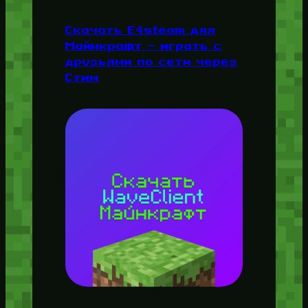
Скачать E4steam для
Майнкрафт — играть с
друзьями по сети через
Стим