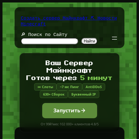
Перейти
к
содержимому
Создать сервер Майнкрафт ⛏️ Новости
Minecraft
🔎 Поиск по Сайту
Найти
Ваш Сервер
Майнкрафт
Готов через
5 минут
∞ Слоты
~7 мс Пинг
AntiDDoS
630+ Сборок
Буквенный IP
Запустить
От 99₽/мес
·
102 000+ клиентов
·
4.8/5