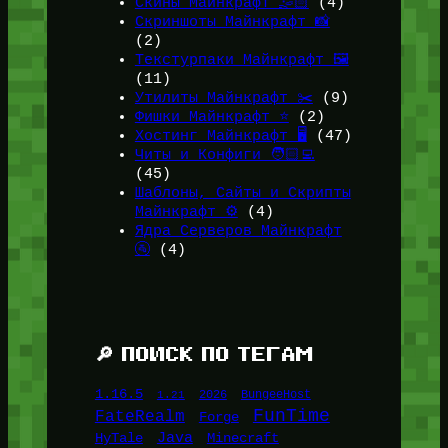
Скины Майнкрафт 🤹🏻
(4)
Скриншоты Майнкрафт 📸
(2)
Текстурпаки Майнкрафт 🖼️
(11)
Утилиты Майнкрафт ✂️
(9)
Фишки Майнкрафт ⭐
(2)
Хостинг Майнкрафт 🖥️
(47)
Читы и Конфиги 🧑🏻‍💻
(45)
Шаблоны, Сайты и Скрипты
Майнкрафт ⚙️
(4)
Ядра Серверов Майнкрафт
🚰
(4)
🔎 ПОИСК ПО ТЕГАМ
1.16.5
1.21
2026
BungeeHost
FunTime
FateRealm
Forge
Java
HyTale
Minecraft