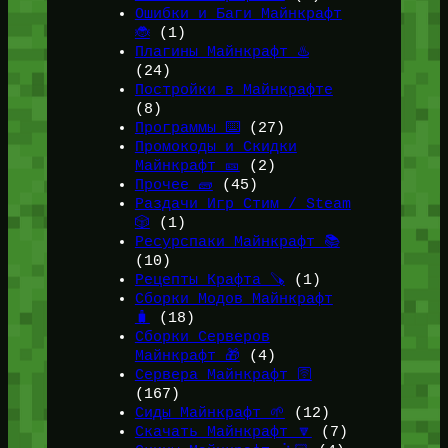
Ошибки и Баги Майнкрафт
🐞
(1)
Плагины Майнкрафт ♨️
(24)
Постройки в Майнкрафте
(8)
Программы ⌨️
(27)
Промокоды и Скидки
Майнкрафт 🎫
(2)
Прочее 🧱
(45)
Раздачи Игр Стим / Steam
🎲
(1)
Ресурспаки Майнкрафт 📚
(10)
Рецепты Крафта 🪚
(1)
Сборки Модов Майнкрафт
🧳
(18)
Сборки Серверов
Майнкрафт 🎁
(4)
Сервера Майнкрафт 🛜
(167)
Сиды Майнкрафт 🌱
(12)
Скачать Майнкрафт 🔽
(7)