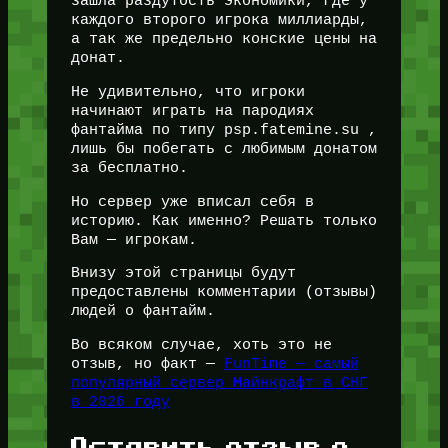
зашла раздутость экономики, где у
каждого второго игрока миллиарды,
а так же предельно конские цены на
донат.
Не удивительно, что игроки
начинают играть на пародиях
фантайма по типу psp.fatemine.su ,
лишь бы побегать с любимым донатом
за бесплатно.
Но сервер уже вписал себя в
историю. Как именно? Решать только
Вам — игрокам.
Внизу этой страницы будут
предоставлены комментарии (отзывы)
людей о фантайм.
Во всяком случае, хоть это не
отзыв, но факт —
FunTime — самый
популярный сервер Майнкрафт в СНГ
в 2026 году
Оставить отзыв о