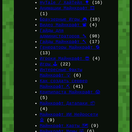
HyTale / ХайТейл 🌳
(16)
Анимации Майнкрафт 🎞️
(1)
Браузерные Игры 🎮
(18)
Видео Майнкрафт 📽️
(4)
Гайды для
администраторов 🔧
(98)
Гайды Майнкрафт 🔨
(17)
Генераторы Майнкрафт 🔁
(13)
Игроки Майнкрафт 😎
(4)
Игры 🕹️
(22)
Интересные Факты
Майнкрафт 💡
(6)
Как создать сервер
Майнкрафт ⛏️
(41)
Крипипаста Майнкрафт 😱
(5)
Майнкрафт Датапаки 📦
(4)
Майнкрафт ИИ Нейросети
🤖
(9)
Майнкрафт Карты 🗺️
(9)
Майнкрафт Мемы 🤣
(6)