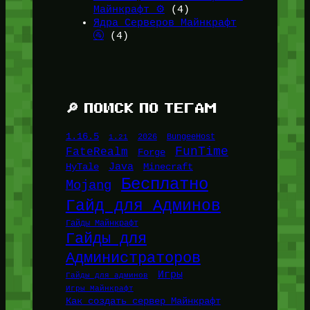
Майнкрафт ⚙️
(4)
Ядра Серверов Майнкрафт
🚰
(4)
🔎 ПОИСК ПО ТЕГАМ
1.16.5
1.21
2026
BungeeHost
FunTime
FateRealm
Forge
Java
HyTale
Minecraft
Бесплатно
Mojang
Гайд для Админов
Гайды Майнкрафт
Гайды для
Администраторов
Игры
Гайды для админов
Игры Майнкрафт
Как создать сервер Майнкрафт