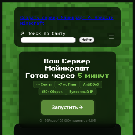
Перейти
к
содержимому
Создать сервер Майнкрафт ⛏️ Новости
Minecraft
🔎 Поиск по Сайту
Найти
Ваш Сервер
Майнкрафт
Готов через
5 минут
∞ Слоты
~7 мс Пинг
AntiDDoS
630+ Сборок
Буквенный IP
Запустить
От 99₽/мес
·
102 000+ клиентов
·
4.8/5