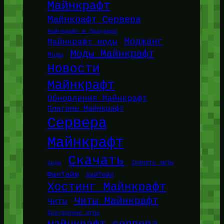
Майнкрафт
Майнкрафт Сервера
Майнкрафт в браузере
Моджанг
Майнкрафт моды
Моды Майнкрафт
Моды
Новости
Майнкрафт
Обновления Майнкрафт
Плагины Майнкрафт
Сервера
Майнкрафт
Скачать
Сиды
Скачать читы
ФанТайм
ХайТейл
Хостинг Майнкрафт
Читы Майнкрафт
Читы
браузерные игры