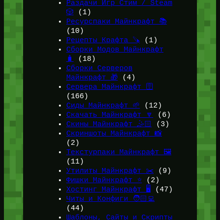
Раздачи Игр Стим / Steam
🎲
(1)
Ресурспаки Майнкрафт 📚
(10)
Рецепты Крафта 🪚
(1)
Сборки Модов Майнкрафт
🧳
(18)
Сборки Серверов
Майнкрафт 🎁
(4)
Сервера Майнкрафт 🛜
(166)
Сиды Майнкрафт 🌱
(12)
Скачать Майнкрафт 🔽
(6)
Скины Майнкрафт 🤹🏻
(3)
Скриншоты Майнкрафт 📸
(2)
Текстурпаки Майнкрафт 🖼️
(11)
Утилиты Майнкрафт ✂️
(9)
Фишки Майнкрафт ⭐
(2)
Хостинг Майнкрафт 🖥️
(47)
Читы и Конфиги 🧑🏻‍💻
(44)
Шаблоны, Сайты и Скрипты