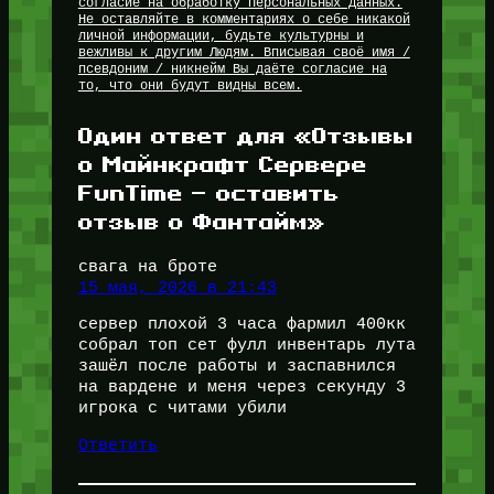
согласие на обработку Персональных Данных.
Не оставляйте в комментариях о себе никакой
личной информации, будьте культурны и
вежливы к другим Людям. Вписывая своё имя /
псевдоним / никнейм Вы даёте согласие на
то, что они будут видны всем.
Один ответ для «Отзывы
о Майнкрафт Сервере
FunTime — оставить
отзыв о Фантайм»
свага на броте
15 мая, 2026 в 21:43
сервер плохой 3 часа фармил 400кк
собрал топ сет фулл инвентарь лута
зашёл после работы и заспавнился
на вардене и меня через секунду 3
игрока с читами убили
Ответить