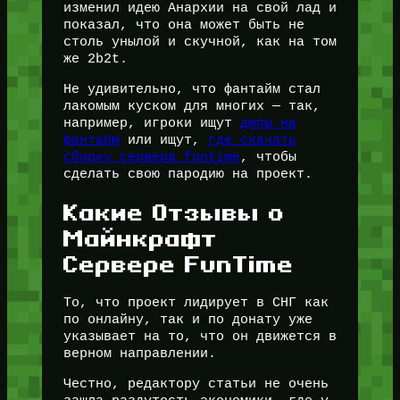
изменил идею Анархии на свой лад и
показал, что она может быть не
столь унылой и скучной, как на том
же 2b2t.
Не удивительно, что фантайм стал
лакомым куском для многих — так,
например, игроки ищут
дюпы на
фантайм
или ищут,
где скачать
сборку сервера funtime
, чтобы
сделать свою пародию на проект.
Какие Отзывы о
Майнкрафт
Сервере FunTime
То, что проект лидирует в СНГ как
по онлайну, так и по донату уже
указывает на то, что он движется в
верном направлении.
Честно, редактору статьи не очень