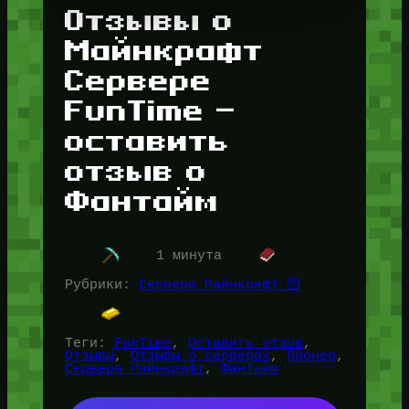
Отзывы о
Майнкрафт
Сервере
FunTime —
оставить
отзыв о
Фантайм
1 минута
Рубрики:
Сервера Майнкрафт 🛜
Теги:
FunTime
, 
Оставить отзыв
, 
Отзывы
, 
Отзывы о серверах
, 
Пионер
, 
Сервера Майнкрафт
, 
ФанТайм