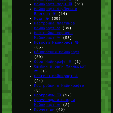
Майнкрафт Моды 🟩
(61)
Майнкрафт Ютуберы и
Блогеры 🎥
(14)
Моды 💫
(30)
Настройка плагинов
Майнкрафт ⚒️
(35)
Настройка сервера
Майнкрафт 🔦
(53)
Новости Майнкрафт 🔴
(65)
Обновления Майнкрафт
(30)
Обои Майнкрафт 📔
(1)
Ошибки и Баги Майнкрафт
🐞
(1)
Плагины Майнкрафт ♨️
(24)
Постройки в Майнкрафте
(8)
Программы ⌨️
(27)
Промокоды и Скидки
Майнкрафт 🎫
(2)
Прочее 🧱
(45)