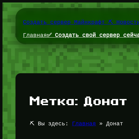
Перейти
к
содержимому
Создать сервер Майнкрафт ⛏️ Новост
Главная
✅ Создать свой сервер сейч
Метка:
Донат
⛏️ Вы здесь:
Главная
»
Донат