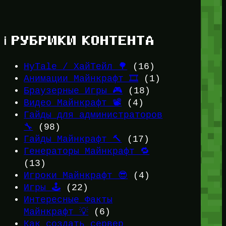
ℹ️ РУБРИКИ КОНТЕНТА
HyTale / ХайТейл 🌳
(16)
Анимации Майнкрафт 🎞️
(1)
Браузерные Игры 🎮
(18)
Видео Майнкрафт 📽️
(4)
Гайды для администраторов
🔧
(98)
Гайды Майнкрафт 🔨
(17)
Генераторы Майнкрафт 🔁
(13)
Игроки Майнкрафт 😎
(4)
Игры 🕹️
(22)
Интересные Факты
Майнкрафт 💡
(6)
Как создать сервер