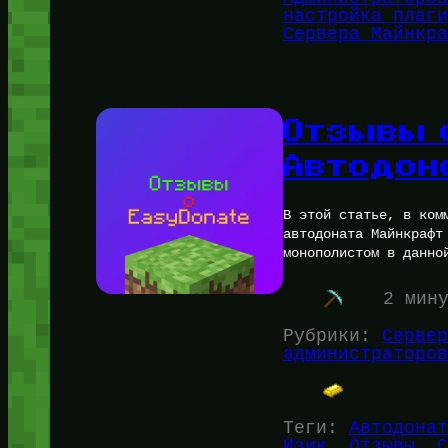
настройка плаги
Сервера Майнкра
Отзывы 
Автодон
В этой статье, в ком
автодоната Майнкрафт
монополистом в данно
2 мин
Рубрики:
Сервер
администраторов
Теги:
Автодонат
Изик
, 
Отзывы
, 
С