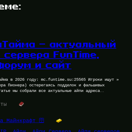
еме:
нТайма — актуальный
 сервера FunTime,
форум и сайт
айма в 2026 году: mc.funtime.su:25565 Игроки ищут »
ера Пионера) остерегаясь подделок и фальшивых
татье мы собрали все актуальные айпи адреса…
уты
а Майнкрафт 🛜
IP
, 
Айпи
, 
Айпи Сервера
, 
Айпи серверов
, 