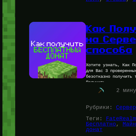
Как Пол
на Серв
способа
Хотите узнать, Как П
для Вас 3 проверенны
безотказно получить 
Получить…
2 мин
Рубрики:
Сервер
Теги:
FateRealm
Бесплатно
, 
Майн
донат