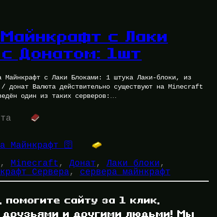
 Майнкрафт с Лаки
 с Донатом: 1шт
а Майнкрафт с Лаки Блоками: 1 штука Лаки-блоки, из
 / донат Валюта действительно существуют на Minecraft
ведён один из таких серверов:…
ута
а Майнкрафт 🛜
, 
Minecraft
, 
Донат
, 
Лаки блоки
, 
крафт Сервера
, 
сервера майнкрафт
, помогите сайту за 1 клик,
 друзьями и другими людьми! Мы