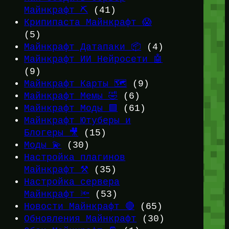
Майнкрафт ⛏️
(41)
Крипипаста Майнкрафт 😱
(5)
Майнкрафт Датапаки 📦
(4)
Майнкрафт ИИ Нейросети 🤖
(9)
Майнкрафт Карты 🗺️
(9)
Майнкрафт Мемы 🤣
(6)
Майнкрафт Моды 🟩
(61)
Майнкрафт Ютуберы и
Блогеры 🎥
(15)
Моды 💫
(30)
Настройка плагинов
Майнкрафт ⚒️
(35)
Настройка сервера
Майнкрафт 🔦
(53)
Новости Майнкрафт 🔴
(65)
Обновления Майнкрафт
(30)