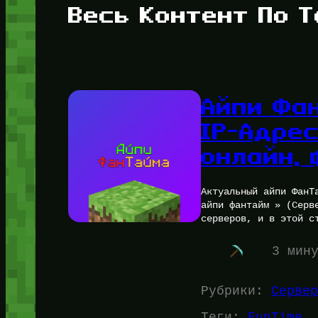
Весь Контент По Т
Айпи Фа
IP-Адрес
онлайн, 
Актуальный айпи ФанТ
айпи фантайм » (Серв
серверов, и в этой с
3 мин
Рубрики:
Сервер
Теги:
FunTime
, 