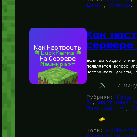
Донат
, 
Пионер
, 
Как нас
сервере
Если вы создаёте или
появляется вопрос уп
настраивать донаты, 
этого используются с
7 мин
Рубрики:
Гайды 
🔨
, 
Настройка п
Майнкрафт 🔦
, 
С
Теги:
LuckPerms
Администраторов