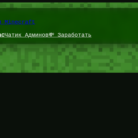
и Minecraft
ас
Чатик Админов
💸 Заработать