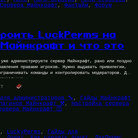
Сервера Майнкрафт
, 
ФанТайм
, 
Форум
троить LuckPerms на
 Майнкрафт и что это
 уже администрируете сервер Майнкрафт, рано или поздно
равления правами игроков. Нужно выдавать привилегии,
ограничивать команды и контролировать модераторов. Для
пециальные…
ут
для администраторов 🔧
, 
Гайды Майнкрафт
лагинов Майнкрафт ⚒️
, 
Настройка сервера
ервера Майнкрафт 🛜
, 
LuckyPerms
, 
Гайды для
, 
Донат
, 
Как сделать донат
, 
ЛакПермс
, 