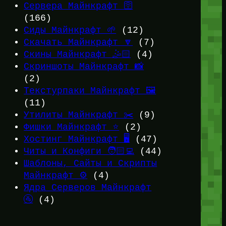
Сервера Майнкрафт 🛜
(166)
Сиды Майнкрафт 🌱
(12)
Скачать Майнкрафт 🔽
(7)
Скины Майнкрафт 🤹🏻
(4)
Скриншоты Майнкрафт 📸
(2)
Текстурпаки Майнкрафт 🖼️
(11)
Утилиты Майнкрафт ✂️
(9)
Фишки Майнкрафт ⭐
(2)
Хостинг Майнкрафт 🖥️
(47)
Читы и Конфиги 🧑🏻‍💻
(44)
Шаблоны, Сайты и Скрипты
Майнкрафт ⚙️
(4)
Ядра Серверов Майнкрафт
🚰
(4)