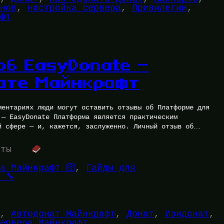
нов
, 
настройка сервера
, 
Привилегии
, 
фт
об EasyDonate —
ате Майнкрафт
ментариях люди могут оставить отзывы об Платформе для
 — EasyDonate Платформа является практическим
й сфере — и, кажется, заслуженно. Личный отзыв об…
уты
а Майнкрафт 🛜
, 
Гайды для
 🔧
, 
Автодонат Майнкрафт
, 
Донат
, 
Изидонат
, 
ервера Майнкрафт