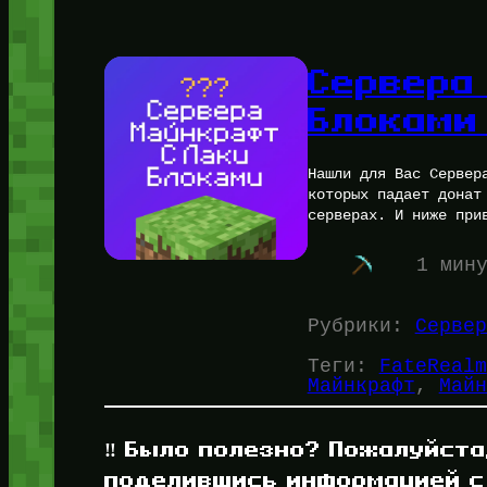
Сервера
Блоками
Нашли для Вас Сервер
которых падает донат
серверах. И ниже при
1 мин
Рубрики:
Сервер
Теги:
FateRealm
Майнкрафт
, 
Майн
‼️ Было полезно? Пожалуйста
поделившись информацией с