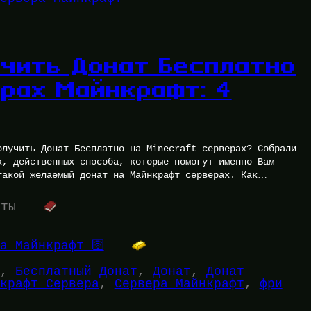
учить Донат Бесплатно
ерах Майнкрафт: 4
олучить Донат Бесплатно на Minecraft серверах? Собрали
х, действенных способа, которые помогут именно Вам
такой желаемый донат на Майнкрафт серверах. Как
уты
а Майнкрафт 🛜
, 
Бесплатный Донат
, 
Донат
, 
Донат
крафт Сервера
, 
Сервера Майнкрафт
, 
фри