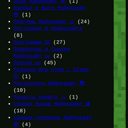
Обои Майнкрафт 📔
(1)
Ошибки и Баги Майнкрафт
🐞
(1)
Плагины Майнкрафт ♨️
(24)
Постройки в Майнкрафте
(8)
Программы ⌨️
(27)
Промокоды и Скидки
Майнкрафт 🎫
(2)
Прочее 🧱
(45)
Раздачи Игр Стим / Steam
🎲
(1)
Ресурспаки Майнкрафт 📚
(10)
Рецепты Крафта 🪚
(1)
Сборки Модов Майнкрафт 🧳
(18)
Сборки Серверов Майнкрафт
🎁
(4)