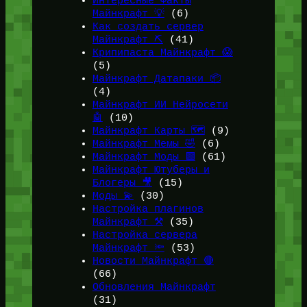
Интересные Факты
Майнкрафт 💡
(6)
Как создать сервер
Майнкрафт ⛏️
(41)
Крипипаста Майнкрафт 😱
(5)
Майнкрафт Датапаки 📦
(4)
Майнкрафт ИИ Нейросети
🤖
(10)
Майнкрафт Карты 🗺️
(9)
Майнкрафт Мемы 🤣
(6)
Майнкрафт Моды 🟩
(61)
Майнкрафт Ютуберы и
Блогеры 🎥
(15)
Моды 💫
(30)
Настройка плагинов
Майнкрафт ⚒️
(35)
Настройка сервера
Майнкрафт 🔦
(53)
Новости Майнкрафт 🔴
(66)
Обновления Майнкрафт
(31)