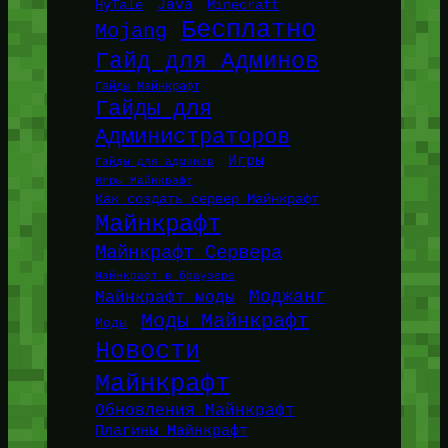
Java
HyTale
Minecraft
Бесплатно
Mojang
Гайд для Админов
Гайды Майнкрафт
Гайды для
Администраторов
Игры
Гайды для админов
Игры Майнкрафт
Как создать сервер Майнкрафт
Майнкрафт
Майнкрафт Сервера
Майнкрафт в браузере
Моджанг
Майнкрафт моды
Моды Майнкрафт
Моды
Новости
Майнкрафт
Обновления Майнкрафт
Плагины Майнкрафт