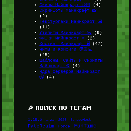
Скины Майнкрафт 🤹🏻
(4)
Скриншоты Майнкрафт 📸
(2)
Текстурпаки Майнкрафт 🖼️
(11)
Утилиты Майнкрафт ✂️
(9)
Фишки Майнкрафт ⭐
(2)
Хостинг Майнкрафт 🖥️
(47)
Читы и Конфиги 🧑🏻‍💻
(45)
Шаблоны, Сайты и Скрипты
Майнкрафт ⚙️
(4)
Ядра Серверов Майнкрафт
🚰
(4)
🔎 ПОИСК ПО ТЕГАМ
1.16.5
1.21
2026
BungeeHost
FunTime
FateRealm
Forge