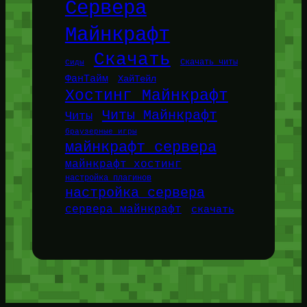
Сервера
Майнкрафт
Скачать
Сиды
Скачать читы
ФанТайм
ХайТейл
Хостинг Майнкрафт
Читы Майнкрафт
Читы
браузерные игры
майнкрафт сервера
майнкрафт хостинг
настройка плагинов
настройка сервера
сервера майнкрафт
скачать