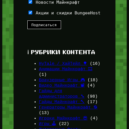
Новости Майнкрафт
Акции и скидки BungeeHost
ℹ️ РУБРИКИ КОНТЕНТА
HyTale / ХайТейл 🌳
(16)
Анимации Майнкрафт 🎞️
(1)
Браузерные Игры 🎮
(18)
Видео Майнкрафт 📽️
(4)
Гайды для
администраторов 🔧
(98)
Гайды Майнкрафт 🔨
(17)
Генераторы Майнкрафт 🔁
(13)
Игроки Майнкрафт 😎
(4)
Игры 🕹️
(22)