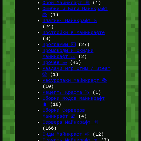
Обои Майнкрафт 📔
(1)
Ошибки и Баги Майнкрафт
🐞
(1)
Плагины Майнкрафт ♨️
(24)
Постройки в Майнкрафте
(8)
Программы ⌨️
(27)
Промокоды и Скидки
Майнкрафт 🎫
(2)
Прочее 🧱
(45)
Раздачи Игр Стим / Steam
🎲
(1)
Ресурспаки Майнкрафт 📚
(10)
Рецепты Крафта 🪚
(1)
Сборки Модов Майнкрафт
🧳
(18)
Сборки Серверов
Майнкрафт 🎁
(4)
Сервера Майнкрафт 🛜
(166)
Сиды Майнкрафт 🌱
(12)
Скачать Майнкрафт 🔽
(7)