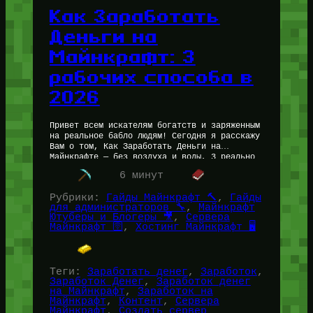
Как Заработать
Деньги на
Майнкрафт: 3
рабочих способа в
2026
Привет всем искателям богатств и заряженным
на реальное бабло людям! Сегодня я расскажу
Вам о том, Как Заработать Деньги на
Майнкрафте — без воздуха и воды, 3 реально
проверенных мною…
6 минут
Рубрики:
Гайды Майнкрафт 🔨
, 
Гайды
для администраторов 🔧
, 
Майнкрафт
Ютуберы и Блогеры 🎥
, 
Сервера
Майнкрафт 🛜
, 
Хостинг Майнкрафт 🖥️
Теги:
Заработать денег
, 
Заработок
, 
Заработок Денег
, 
Заработок денег
на Майнкрафт
, 
Заработок на
Майнкрафт
, 
Контент
, 
Сервера
Майнкрафт
, 
Создать сервер