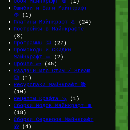
Обои Майнкрафт 📔
(1)
Ошибки и Баги Майнкрафт
🐞
(1)
Плагины Майнкрафт ♨️
(24)
Постройки в Майнкрафте
(8)
Программы ⌨️
(27)
Промокоды и Скидки
Майнкрафт 🎫
(2)
Прочее 🧱
(45)
Раздачи Игр Стим / Steam
🎲
(1)
Ресурспаки Майнкрафт 📚
(10)
Рецепты Крафта 🪚
(1)
Сборки Модов Майнкрафт 🧳
(18)
Сборки Серверов Майнкрафт
🎁
(4)