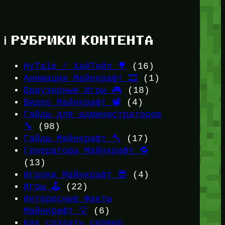
ℹ️ РУБРИКИ КОНТЕНТА
HyTale / ХайТейл 🌳
(16)
Анимации Майнкрафт 🎞️
(1)
Браузерные Игры 🎮
(18)
Видео Майнкрафт 📽️
(4)
Гайды для администраторов
🔧
(98)
Гайды Майнкрафт 🔨
(17)
Генераторы Майнкрафт 🔁
(13)
Игроки Майнкрафт 😎
(4)
Игры 🕹️
(22)
Интересные Факты
Майнкрафт 💡
(6)
Как создать сервер