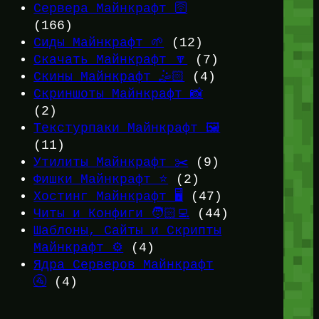
Сервера Майнкрафт 🛜
(166)
Сиды Майнкрафт 🌱
(12)
Скачать Майнкрафт 🔽
(7)
Скины Майнкрафт 🤹🏻
(4)
Скриншоты Майнкрафт 📸
(2)
Текстурпаки Майнкрафт 🖼️
(11)
Утилиты Майнкрафт ✂️
(9)
Фишки Майнкрафт ⭐
(2)
Хостинг Майнкрафт 🖥️
(47)
Читы и Конфиги 🧑🏻‍💻
(44)
Шаблоны, Сайты и Скрипты
Майнкрафт ⚙️
(4)
Ядра Серверов Майнкрафт
🚰
(4)