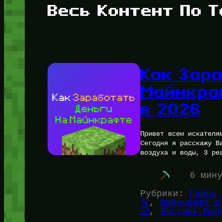
Весь Контент По Т
Как Зар
Майнкра
в 2026
Привет всем искателя
Сегодня я расскажу В
воздуха и воды, 3 ре
6 мин
Рубрики:
Гайды 
🔧
, 
Майнкрафт Ю
🛜
, 
Хостинг Майн