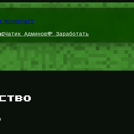
и Minecraft
ас
Чатик Админов
💸 Заработать
ство
о