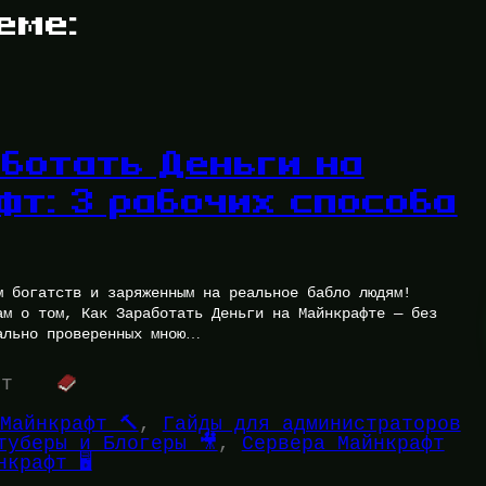
еме:
аботать Деньги на
фт: 3 рабочих способа
м богатств и заряженным на реальное бабло людям!
ам о том, Как Заработать Деньги на Майнкрафте — без
ально проверенных мною…
ут
Майнкрафт 🔨
, 
Гайды для администраторов
туберы и Блогеры 🎥
, 
Сервера Майнкрафт
крафт 🖥️