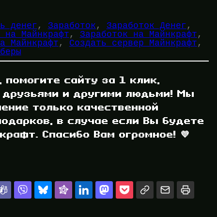
ь денег
, 
Заработок
, 
Заработок Денег
, 
 на Майнкрафт
, 
Заработок на Майнкрафт
, 
а Майнкрафт
, 
Создать сервер Майнкрафт
, 
беры
, помогите сайту за 1 клик,
 друзьями и другими людьми! Мы
ление только качественной
одарков, в случае если Вы будете
рафт. Спасибо Вам огромное! 💜