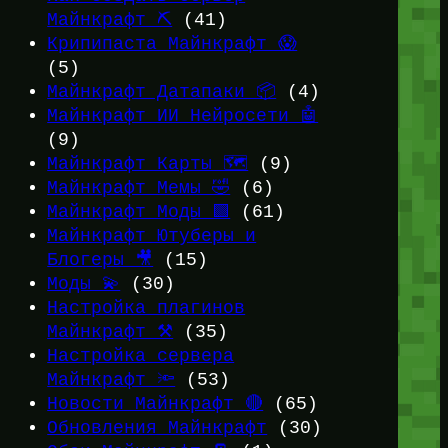
Майнкрафт ⛏️
(41)
Крипипаста Майнкрафт 😱
(5)
Майнкрафт Датапаки 📦
(4)
Майнкрафт ИИ Нейросети 🤖
(9)
Майнкрафт Карты 🗺️
(9)
Майнкрафт Мемы 🤣
(6)
Майнкрафт Моды 🟩
(61)
Майнкрафт Ютуберы и
Блогеры 🎥
(15)
Моды 💫
(30)
Настройка плагинов
Майнкрафт ⚒️
(35)
Настройка сервера
Майнкрафт 🔦
(53)
Новости Майнкрафт 🔴
(65)
Обновления Майнкрафт
(30)