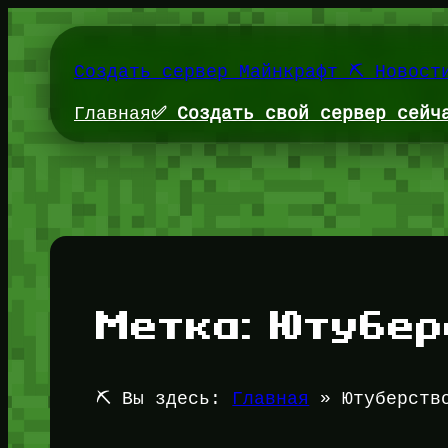
Перейти
к
содержимому
Создать сервер Майнкрафт ⛏️ Новост
Главная
✅ Создать свой сервер сейч
Метка:
Ютубер
⛏️ Вы здесь:
Главная
»
Ютуберств