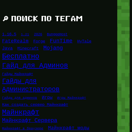
🔎 ПОИСК ПО ТЕГАМ
1.16.5
1.21
2026
BungeeHost
FunTime
FateRealm
HyTale
Forge
Mojang
Java
Minecraft
Бесплатно
Гайд для Админов
Гайды Майнкрафт
Гайды для
Администраторов
Игры
Гайды для админов
Игры Майнкрафт
Как создать сервер Майнкрафт
Майнкрафт
Майнкрафт Сервера
Майнкрафт моды
Майнкрафт в браузере