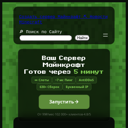
Перейти
к
содержимому
Создать сервер Майнкрафт ⛏️ Новости
Minecraft
🔎 Поиск по Сайту
Найти
Ваш Сервер
Майнкрафт
Готов через
5 минут
∞ Слоты
~7 мс Пинг
AntiDDoS
630+ Сборок
Буквенный IP
Запустить
От 99₽/мес
·
102 000+ клиентов
·
4.8/5