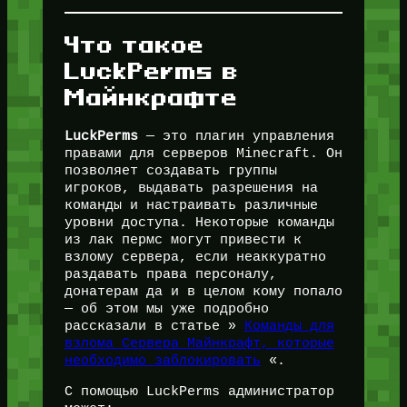
Что такое
LuckPerms в
Майнкрафте
LuckPerms
— это плагин управления
правами для серверов Minecraft. Он
позволяет создавать группы
игроков, выдавать разрешения на
команды и настраивать различные
уровни доступа. Некоторые команды
из лак пермс могут привести к
взлому сервера, если неаккуратно
раздавать права персоналу,
донатерам да и в целом кому попало
— об этом мы уже подробно
рассказали в статье »
Команды для
взлома Сервера Майнкрафт, которые
необходимо заблокировать
«.
С помощью LuckPerms администратор