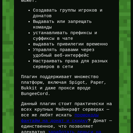
может:
Создавать группы игроков и
донатов
Выдавать или запрещать
команды
устанавливать префиксы и
суффиксы в чате
выдавать привилегии временно
Управлять правами через
удобный веб-интерфейс
Настраивать права для разных
серверов в сети
Плагин поддерживает множество
платформ, включая Spigot, Paper,
Bukkit и даже прокси вроде
BungeeCord.
Данный плагин стоит практически на
всех крупных Майнкрафт серверах —
все же любят искать
промокоды
фантайм на донат и скидку
? Донат —
единственное, что позволяет
адекватно
заработать деньги на