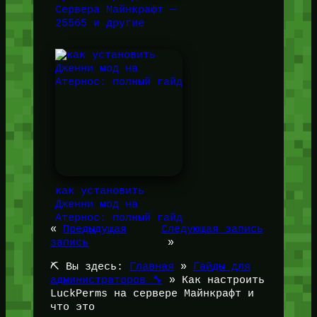
Сервера Майнкрафт —
25565 и другие
как установить
Дженни мод на
Атернос: полный гайд
«
Предыдущая
Следующая запись
запись
»
⛏️ Вы здесь:
Главная
»
Гайды для
администраторов 🔧
»
Как настроить
LuckPerms на сервере Майнкрафт и
что это