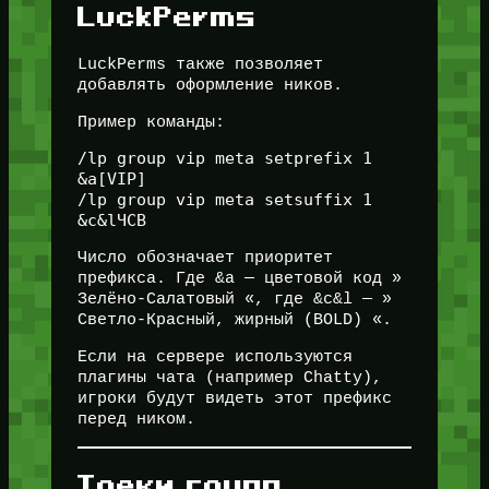
LuckPerms
LuckPerms также позволяет
добавлять оформление ников.
Пример команды:
/lp group vip meta setprefix 1 
&a[VIP]

/lp group vip meta setsuffix 1 
&c&lЧСВ
Число обозначает приоритет
префикса. Где &a — цветовой код »
Зелёно-Салатовый «, где &c&l — »
Светло-Красный, жирный (BOLD) «.
Если на сервере используются
плагины чата (например Chatty),
игроки будут видеть этот префикс
перед ником.
Треки групп