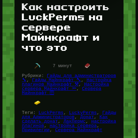
Как настроить
LuckPerms на
сервере
Майнкрафт и
что это
7 минут
Рубрики:
Гайды для администраторов
🔧
, 
Гайды Майнкрафт 🔨
, 
Настройка
плагинов Майнкрафт ⚒️
, 
Настройка
сервера Майнкрафт 🔦
, 
Сервера
Майнкрафт 🛜
Теги:
LuckPerms
, 
LuckyPerms
, 
Гайды
для Администраторов
, 
Донат
, 
Как
сделать донат
, 
ЛакПермс
, 
настройка
плагинов
, 
настройка сервера
, 
Привилегии
, 
Сервера Майнкрафт