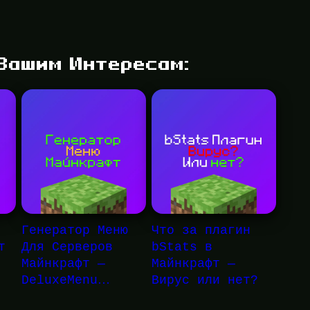
 Вашим Интересам:
Генератор Меню
Что за плагин
т
Для Серверов
bStats в
Майнкрафт —
Майнкрафт —
DeluxeMenu…
Вирус или нет?