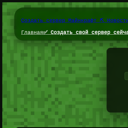
Перейти
к
содержимому
Создать сервер Майнкрафт ⛏️ Новост
Главная
✅ Создать свой сервер сейч