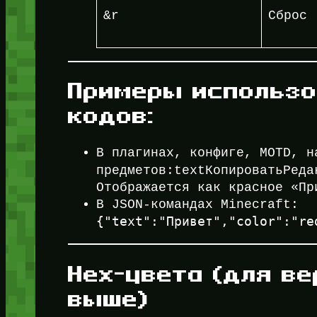
&r
Сброс
Примеры использо
кодов:
В плагинах, конфиге, MOTD, н
предметов:textКопироватьРеда
Отображается как красное «Пр
В JSON-командах Minecraft:
{"text":"Привет","color":"re
Hex-цвета (для ве
выше)