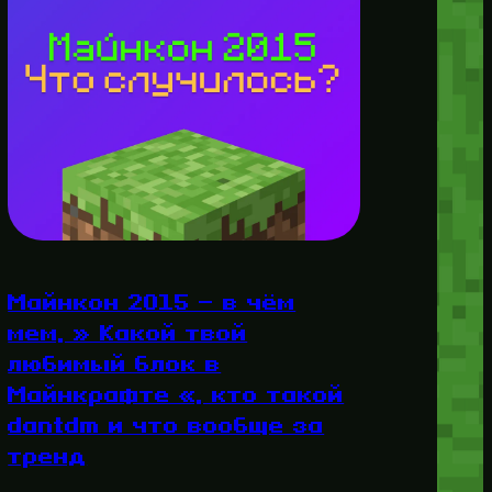
Майнкон 2015 — в чём
мем, » Какой твой
любимый блок в
Майнкрафте «, кто такой
dantdm и что вообще за
тренд