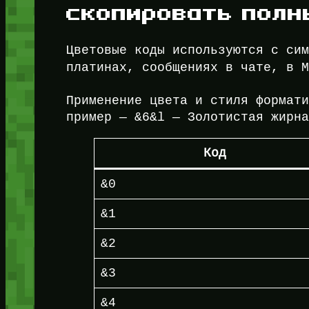
скопировать полн
Цветовые коды используются с си
платинах, сообщениях в чате, в 
Применение цвета и стиля формат
пример — &6&l — Золотистая жирн
Код
&0
&1
&2
&3
&4