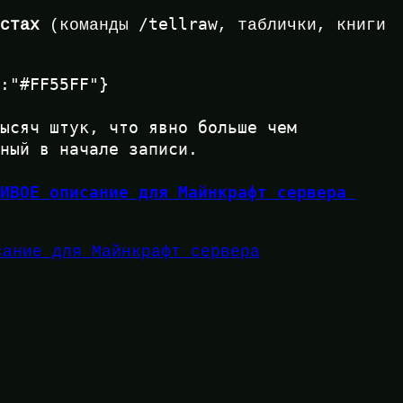
/tellraw
кстах
(команды
, таблички, книги
":"#FF55FF"}
ысяч штук, что явно больше чем 
нный в начале записи.
ИВОЕ описание для Майнкрафт сервера 
сание для Майнкрафт сервера