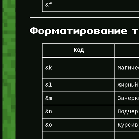
&f
Форматирование т
Код
&k
Магиче
&l
Жирный
&m
Зачерк
&n
Подчер
&o
Курсив