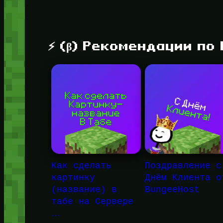
⚡ (β) Рекомендации по
Как сделать
Поздравление с
картинку
Днём Клиента о
(название) в
BungeeHost
табе на Сервере
…