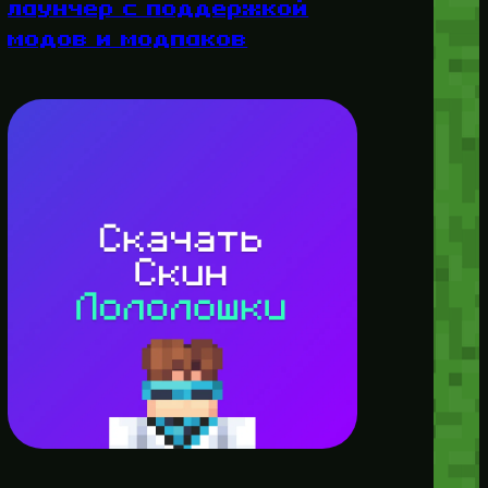
лаунчер с поддержкой
модов и модпаков