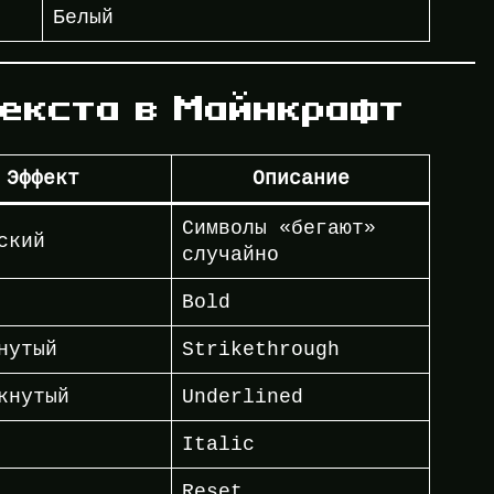
Белый
екста в Майнкрафт
Эффект
Описание
Символы «бегают»
ский
случайно
Bold
нутый
Strikethrough
кнутый
Underlined
Italic
Reset