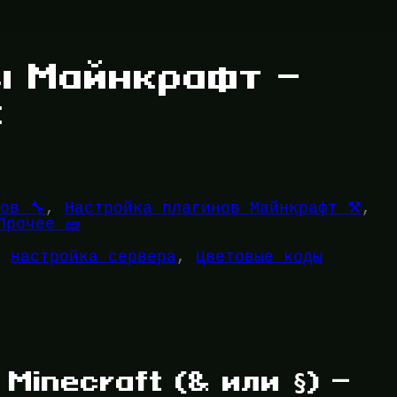
ы Майнкрафт —
к
ов 🔧
, 
Настройка плагинов Майнкрафт ⚒️
, 
Прочее 🧱
, 
настройка сервера
, 
Цветовые коды
Minecraft (& или
) —
§