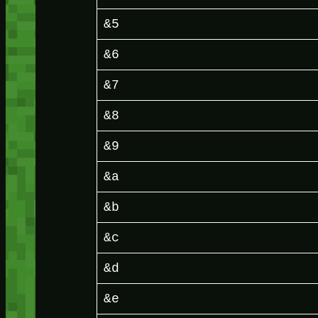
&5
&6
&7
&8
&9
&a
&b
&c
&d
&e