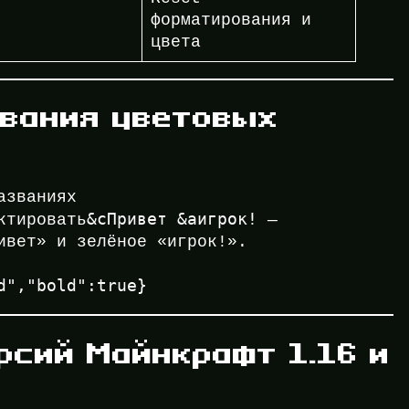
форматирования и
цвета
вания цветовых
азваниях
&cПривет &aигрок!
ктировать
—
ивет» и зелёное «игрок!».
d","bold":true}
рсий Майнкрафт 1.16 и