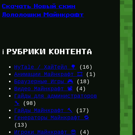
Скачать Новый скин
Лололошки Майнкрафт
ℹ️ РУБРИКИ КОНТЕНТА
HyTale / ХайТейл 🌳
(16)
Анимации Майнкрафт 🎞️
(1)
Браузерные Игры 🎮
(18)
Видео Майнкрафт 📽️
(4)
Гайды для администраторов
🔧
(98)
Гайды Майнкрафт 🔨
(17)
Генераторы Майнкрафт 🔁
(13)
Игроки Майнкрафт 😎
(4)