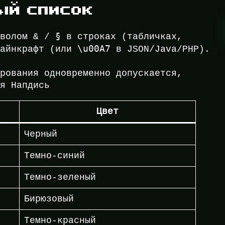
ый список
§
мволом & /
в строках (табличках,
\u00A7
Майнкрафт (или
в JSON/Java/PHP).
ирования одновременно допускается,
ая Напдись
Цвет
Черный
Темно-синий
Темно-зеленый
Бирюзовый
Темно-красный