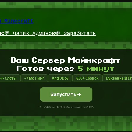
и Minecraft
ас
💬 Чатик Админов
💸 Заработать
Ваш Сервер Майнкрафт
Готов через
5 минут
∞ Слоты
~7 мс Пинг
AntiDDoS
630+ Сборок
Буквенный IP
Запустить
От 99₽/мес
·
102 000+ клиентов
·
4.8/5