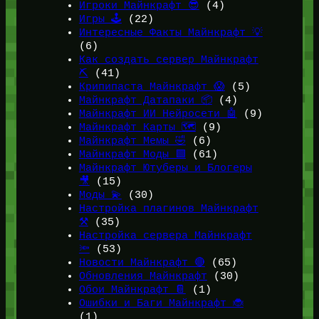
Игроки Майнкрафт 😎
(4)
Игры 🕹️
(22)
Интересные Факты Майнкрафт 💡
(6)
Как создать сервер Майнкрафт
⛏️
(41)
Крипипаста Майнкрафт 😱
(5)
Майнкрафт Датапаки 📦
(4)
Майнкрафт ИИ Нейросети 🤖
(9)
Майнкрафт Карты 🗺️
(9)
Майнкрафт Мемы 🤣
(6)
Майнкрафт Моды 🟩
(61)
Майнкрафт Ютуберы и Блогеры
🎥
(15)
Моды 💫
(30)
Настройка плагинов Майнкрафт
⚒️
(35)
Настройка сервера Майнкрафт
🔦
(53)
Новости Майнкрафт 🔴
(65)
Обновления Майнкрафт
(30)
Обои Майнкрафт 📔
(1)
Ошибки и Баги Майнкрафт 🐞
(1)