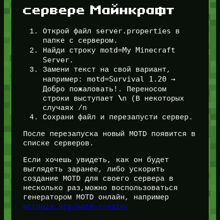
сервере Майнкрафт
server.properties
Открой файл
в
папке с сервером.
motd=My Minecraft
Найди строку
Server
.
Замени текст на свой вариант,
motd=Survival 1.20 →
например:
Добро пожаловать!
. Переносом
строки выступает
\
n (В некоторых
случаях /n
Сохрани файл и перезапусти сервер.
После перезапуска новый MOTD появится в
списке серверов.
Если хочешь увидеть, как он будет
выглядеть заранее, либо ускорить
создание MOTD для своего сервера в
несколько раз,можно воспользоваться
генератором MOTD онлайн, например
mctools.org/motd-creator