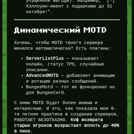
упущенной выгоды): например, “[!]
Хэллоуин-ивент с подарками до 31
октября!”.
Динамический MOTD
Хочешь, чтобы MOTD твоего сервера
менялся автоматически? Есть плагины:
ServerListPlus
— показывает
онлайн, статус TPS, случайные
описания.
AdvancedMOTD
— добавляет анимацию
и ротацию разных сообщений.
BungeeMotd — тот же функционал но
для BungeeCord.
С ними MOTD будет более живым и
интересным. И это, как показала моя 9-
ти летняя практика в создании серверов,
РАБОТАЕТ БЕЗОТКАЗНО.
Коф возврата
старых игроков возрастает вплоть до 40%
в пике.