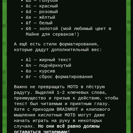
&b — голубой
&c — красный
&d — розовый
&e — жёлтый
&f — белый
&6 — золотой (мой любимый цвет в
Майне для серваков!)
А ещё есть стили форматирования,
которые дадут дополнительный вес:
&l — жирный текст
&n — подчёркнутый
&o — курсив
&r — сброс форматирования
Важно не превращать MOTD в пёструю
радугу. Выделяй 1–2 ключевых слова,
преимущество и призыв к действию, чтобы
текст был читаемым и приятным глазу.
Хотя с приходом BRAINROT и клипового
мышления кислотные MOTD могут даже
начать играть на руку в некоторых
случаях.
Но они всё равно должны
оставаться читаемыми!