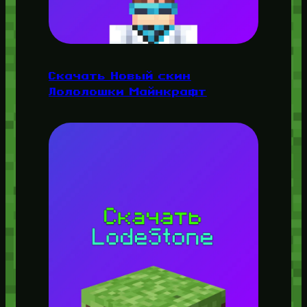
Скачать Новый скин
Лололошки Майнкрафт