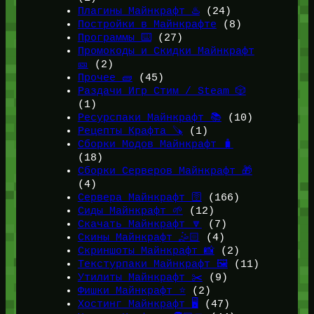
Плагины Майнкрафт ♨️
(24)
Постройки в Майнкрафте
(8)
Программы ⌨️
(27)
Промокоды и Скидки Майнкрафт
🎫
(2)
Прочее 🧱
(45)
Раздачи Игр Стим / Steam 🎲
(1)
Ресурспаки Майнкрафт 📚
(10)
Рецепты Крафта 🪚
(1)
Сборки Модов Майнкрафт 🧳
(18)
Сборки Серверов Майнкрафт 🎁
(4)
Сервера Майнкрафт 🛜
(166)
Сиды Майнкрафт 🌱
(12)
Скачать Майнкрафт 🔽
(7)
Скины Майнкрафт 🤹🏻
(4)
Скриншоты Майнкрафт 📸
(2)
Текстурпаки Майнкрафт 🖼️
(11)
Утилиты Майнкрафт ✂️
(9)
Фишки Майнкрафт ⭐
(2)
Хостинг Майнкрафт 🖥️
(47)