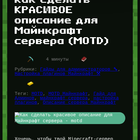
КРАСИВОЕ
описание для
Майнкрафт
сервера (MOTD)
4 минуты
Рубрики:
Гайды для администраторов 🔧
, 
Настройка плагинов Майнкрафт ⚒️
Теги:
MOTD
, 
MOTD Майнкрафт
, 
Гайд для
Админов
, 
майнкрафт сервера
, 
настройка
плагинов
, 
Описание сервера Майнкрафт
Хочешь, чтобы твой Minecraft-сервер