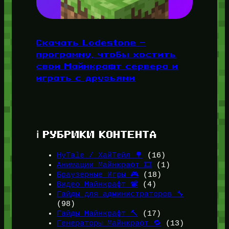
Скачать Lodestone —
программу, чтобы хостить
свои Майнкрафт сервера и
играть с друзьями
ℹ️ РУБРИКИ КОНТЕНТА
HyTale / ХайТейл 🌳
(16)
Анимации Майнкрафт 🎞️
(1)
Браузерные Игры 🎮
(18)
Видео Майнкрафт 📽️
(4)
Гайды для администраторов 🔧
(98)
Гайды Майнкрафт 🔨
(17)
Генераторы Майнкрафт 🔁
(13)