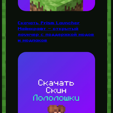
Скачать Prism Launcher
Майнкрафт — открытый
лаунчер с поддержкой модов
и модпаков