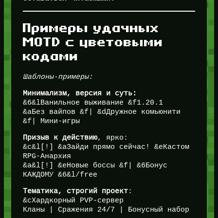
Примеры удачных
MOTD с цветовыми
кодами
Шаблоны-примеры:
Минимализм, версия и суть:
&6&lВанильное выживание &f1.20.1
&aБез вайпов &f| &dДружное комьюнити
&f| Мини-игры
Призыв к действию
, ярко:
&c&l[!] &aЗайди прямо сейчас! &eКастом
RPG-Анархия
&a&l[!] &eНовые боссы &f| &6Бонус
КАЖДОМУ &6&l/free
Тематика, строгий проект
:
&cХардкорный PVP-сервер
Кланы | Сражения 24/7 | Бонусный набор