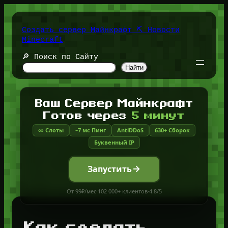
Перейти
к
содержимому
Создать сервер Майнкрафт ⛏️ Новости
Minecraft
🔎 Поиск по Сайту
Найти
Ваш Сервер Майнкрафт
Готов через
5 минут
∞ Слоты
~7 мс Пинг
AntiDDoS
630+ Сборок
Буквенный IP
Запустить
От 99₽/мес
·
102 000+ клиентов
·
4.8/5
Как сделать