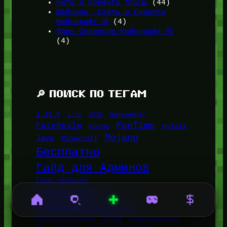
Читы и Конфиги 🧑🏻‍💻
(44)
Шаблоны, Сайты и Скрипты
Майнкрафт ⚙️
(4)
Ядра Серверов Майнкрафт 🚰
(4)
🔎 ПОИСК ПО ТЕГАМ
1.16.5
1.21
2026
BungeeHost
FunTime
FateRealm
HyTale
Forge
Mojang
Java
Minecraft
Бесплатно
Гайд для Админов
Гайды Майнкрафт
Гайды для
Администраторов
Игры
Гайды для админов
Игры Майнкрафт