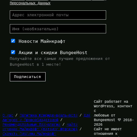
Персональных Данных
Новости Майнкрафт
Акции и скидки BungeeHost
Получайте все самые лучшие предложения от
BungeeHost в 1 месте!
Сайт работает на
WordPress, контент
с
О Нас
/
Политика Конфиденциальности
/
Для
любовью от
Авторов и Правообладателей
/
BungeeHost 💜 2018-
Рекомендательные Технологии
/
Найти
2026
игроков Майнкрафт (Каталог Игроков)
/
Сайт не имеет
Скачать Плагины Майнкрафт
отношения к