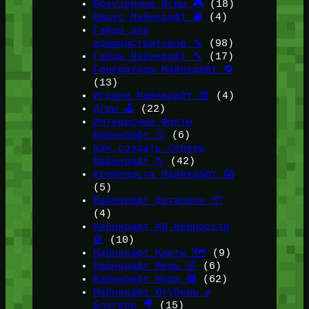
Браузерные Игры 🎮
(18)
Видео Майнкрафт 📽️
(4)
Гайды для
администраторов 🔧
(98)
Гайды Майнкрафт 🔨
(17)
Генераторы Майнкрафт 🔁
(13)
Игроки Майнкрафт 😎
(4)
Игры 🕹️
(22)
Интересные Факты
Майнкрафт 💡
(6)
Как создать сервер
Майнкрафт ⛏️
(42)
Крипипаста Майнкрафт 😱
(5)
Майнкрафт Датапаки 📦
(4)
Майнкрафт ИИ Нейросети
🤖
(10)
Майнкрафт Карты 🗺️
(9)
Майнкрафт Мемы 🤣
(6)
Майнкрафт Моды 🟩
(62)
Майнкрафт Ютуберы и
Блогеры 🎥
(15)