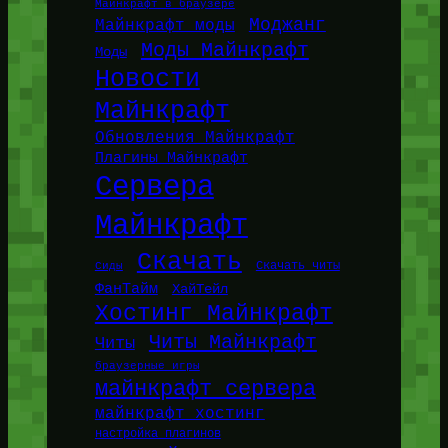
Майнкрафт в браузере
Моджанг
Майнкрафт моды
Моды Майнкрафт
Моды
Новости
Майнкрафт
Обновления Майнкрафт
Плагины Майнкрафт
Сервера
Майнкрафт
Скачать
Сиды
Скачать читы
ФанТайм
ХайТейл
Хостинг Майнкрафт
Читы Майнкрафт
Читы
браузерные игры
майнкрафт сервера
майнкрафт хостинг
настройка плагинов