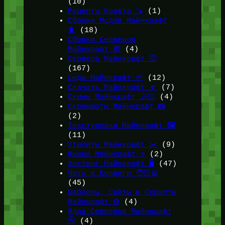
(10)
Рецепты Крафта 🪚
(1)
Сборки Модов Майнкрафт
🧳
(18)
Сборки Серверов
Майнкрафт 🎁
(4)
Сервера Майнкрафт 🛜
(167)
Сиды Майнкрафт 🌱
(12)
Скачать Майнкрафт 🔽
(7)
Скины Майнкрафт 🤹🏻
(4)
Скриншоты Майнкрафт 📸
(2)
Текстурпаки Майнкрафт 🖼️
(11)
Утилиты Майнкрафт ✂️
(9)
Фишки Майнкрафт ⭐
(2)
Хостинг Майнкрафт 🖥️
(47)
Читы и Конфиги 🧑🏻‍💻
(45)
Шаблоны, Сайты и Скрипты
Майнкрафт ⚙️
(4)
Ядра Серверов Майнкрафт
🚰
(4)