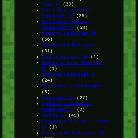
Моды 💫
(30)
Настройка плагинов
Майнкрафт ⚒️
(35)
Настройка сервера
Майнкрафт 🔦
(53)
Новости Майнкрафт 🔴
(66)
Обновления Майнкрафт
(31)
Обои Майнкрафт 📔
(1)
Ошибки и Баги Майнкрафт
🐞
(1)
Плагины Майнкрафт ♨️
(24)
Постройки в Майнкрафте
(8)
Программы ⌨️
(27)
Промокоды и Скидки
Майнкрафт 🎫
(2)
Прочее 🧱
(45)
Раздачи Игр Стим / Steam
🎲
(1)
Ресурспаки Майнкрафт 📚