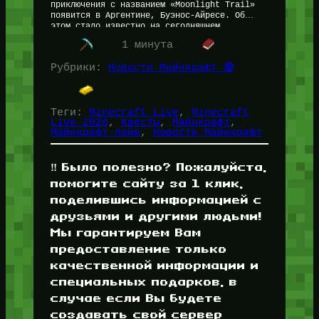
приключения с названием «Moonlight Trail»
появится в Аргентине, Буэнос-Айресе. Об
этом стало известно на сегодняшнем
Майнкрафт Лайв 2026. Дополнительные
1 минута
подробности неизвестны. Что думаете Вы?
Обязательно напишите…
Рубрики:
Новости Майнкрафт 🔴
Теги:
Minecraft Live
, 
Minecraft
Live 2026
, 
Квесты
, 
Майнкрафт
, 
Майнкрафт лайв
, 
Новости Майнкрафт
‼️ Было полезно? Пожалуйста,
помогите сайту за 1 клик,
поделившись информацией с
друзьями и другими людьми!
Мы гарантируем Вам
предоставление только
качественной информации и
специальных подарков, в
случае если Вы будете
создавать свой сервер