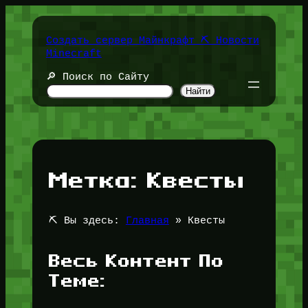
Перейти
к
содержимому
Создать сервер Майнкрафт ⛏️ Новости
Minecraft
🔎 Поиск по Сайту
Найти
Метка:
Квесты
⛏️ Вы здесь:
Главная
»
Квесты
Весь Контент По
Теме: