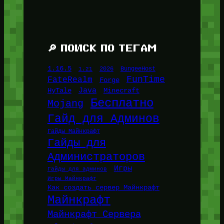
🔎 ПОИСК ПО ТЕГАМ
1.16.5
1.21
2026
BungeeHost
FunTime
FateRealm
Forge
Java
HyTale
Minecraft
Бесплатно
Mojang
Гайд для Админов
Гайды Майнкрафт
Гайды для
Администраторов
Игры
Гайды для админов
Игры Майнкрафт
Как создать сервер Майнкрафт
Майнкрафт
Майнкрафт Сервера