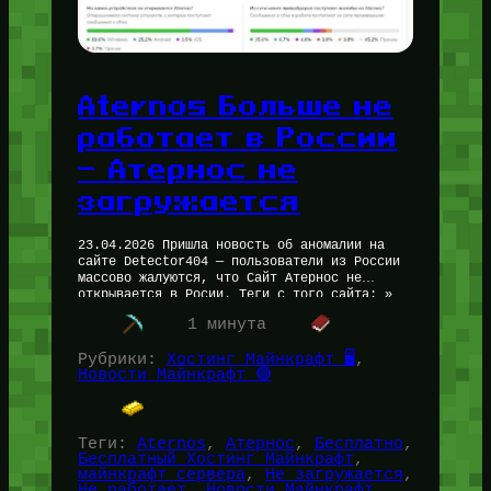
Aternos Больше не
работает в России
— Атернос не
загружается
23.04.2026 Пришла новость об аномалии на
сайте Detector404 — пользователи из России
массово жалуются, что Сайт Атернос не
открывается в Росии. Теги с того сайта: »
Не работает Атернос, Aternos…
1 минута
Рубрики:
Хостинг Майнкрафт 🖥️
, 
Новости Майнкрафт 🔴
Теги:
Aternos
, 
Атернос
, 
Бесплатно
, 
Бесплатный Хостинг Майнкрафт
, 
майнкрафт сервера
, 
Не загружается
, 
Не работает
, 
Новости Майнкрафт
, 