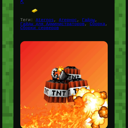
⛏️
Теги:
Aternos
, 
Атернос
, 
Гайды
, 
Гайды для Администраторов
, 
Сборка
, 
Сборки серверов