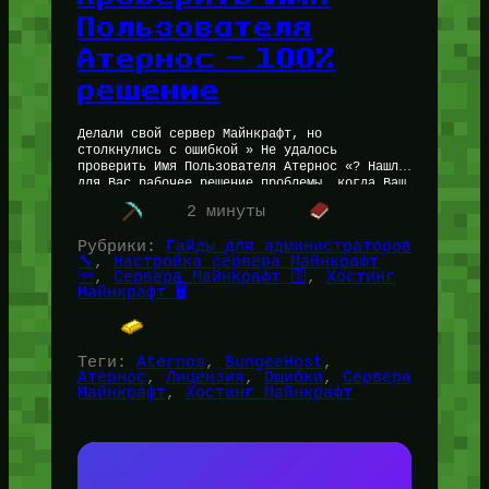
Пользователя
Атернос — 100%
решение
Делали свой сервер Майнкрафт, но
столкнулись с ошибкой » Не удалось
проверить Имя Пользователя Атернос «? Нашли
для Вас рабочее решение проблемы, когда Ваш
Майнкрафт сервер на Aternos пишет о…
2 минуты
Рубрики:
Гайды для администраторов
🔧
, 
Настройка сервера Майнкрафт
🔦
, 
Сервера Майнкрафт 🛜
, 
Хостинг
Майнкрафт 🖥️
Теги:
Aternos
, 
BungeeHost
, 
Атернос
, 
Лицензия
, 
Ошибки
, 
Сервера
Майнкрафт
, 
Хостинг Майнкрафт