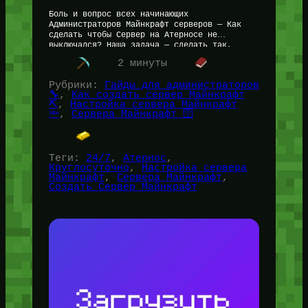
Боль и вопрос всех начинающих
Администраторов Майнкрафт серверов — Как
сделать чтобы Сервер на Атерносе не
выключался? Наша задача — сделать так,
чтобы сервер на Aternos работал 24/7 и не…
2 минуты
Рубрики:
Гайды для администраторов
🔧
, 
Как создать сервер Майнкрафт
⛏️
, 
Настройка сервера Майнкрафт
🔦
, 
Сервера Майнкрафт 🛜
Теги:
24/7
, 
Атернос
, 
Круглосуточно
, 
Настройка сервера
Майнкрафт
, 
Сервера Майнкрафт
, 
Создать Сервер Майнкрафт