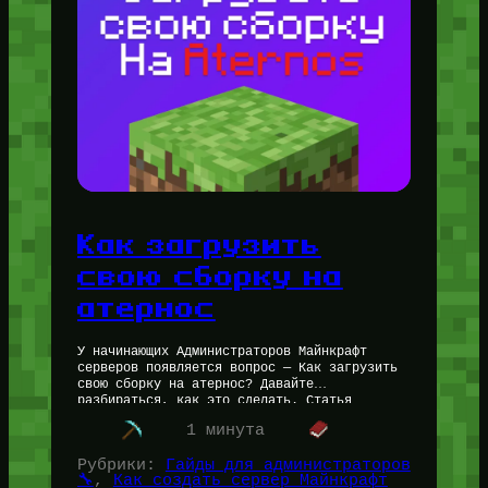
Как загрузить
свою сборку на
атернос
У начинающих Администраторов Майнкрафт
серверов появляется вопрос — Как загрузить
свою сборку на атернос? Давайте
разбираться, как это сделать. Статья
написана Администратором Майнкрафт серверов
1 минута
Петром (for_users) с опытом в создании…
Рубрики:
Гайды для администраторов
🔧
, 
Как создать сервер Майнкрафт