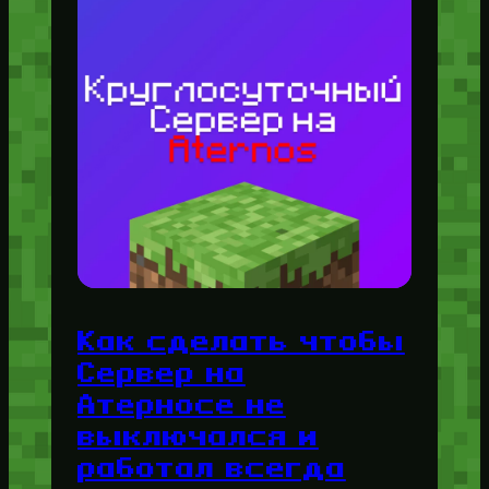
Как сделать чтобы
Сервер на
Атерносе не
выключался и
работал всегда