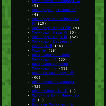
Крипипаста Майнкрафт 😱
(5)
Майнкрафт Датапаки 📦
(4)
Майнкрафт ИИ Нейросети
🤖
(10)
Майнкрафт Карты 🗺️
(9)
Майнкрафт Мемы 🤣
(6)
Майнкрафт Моды 🟩
(62)
Майнкрафт Ютуберы и
Блогеры 🎥
(15)
Моды 💫
(30)
Настройка плагинов
Майнкрафт ⚒️
(35)
Настройка сервера
Майнкрафт 🔦
(53)
Новости Майнкрафт 🔴
(66)
Обновления Майнкрафт
(31)
Обои Майнкрафт 📔
(1)
Ошибки и Баги Майнкрафт
🐞
(1)
Плагины Майнкрафт ♨️