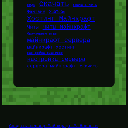
Скачать
Сиды
Скачать читы
ФанТайм
ХайТейл
Хостинг Майнкрафт
Читы Майнкрафт
Читы
браузерные игры
майнкрафт сервера
майнкрафт хостинг
настройка плагинов
настройка сервера
сервера майнкрафт
скачать
Создать сервер Майнкрафт ⛏️ Новости