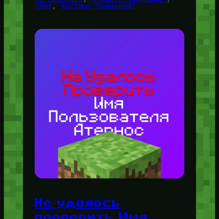
Сбой
, 
Хостинг Майнкрафт
Не удалось
проверить Имя