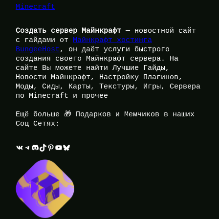
Minecraft
Создать сервер Майнкрафт
— новостной сайт
с гайдами от
Майнкрафт хостинга
BungeeHost
, он даёт услуги быстрого
создания своего Майнкрафт сервера. На
сайте Вы можете найти Лучшие Гайды,
Новости Майнкрафт, Настройку Плагинов,
Моды, Сиды, Карты, Текстуры, Игры, Сервера
по Minecraft и прочее
Ещё больше 🎁 Подарков и Мемчиков в наших
Соц Сетях:
ВКонтакте
Telegram
Discord
TikTok
Pinterest
YouTube
Bluesky