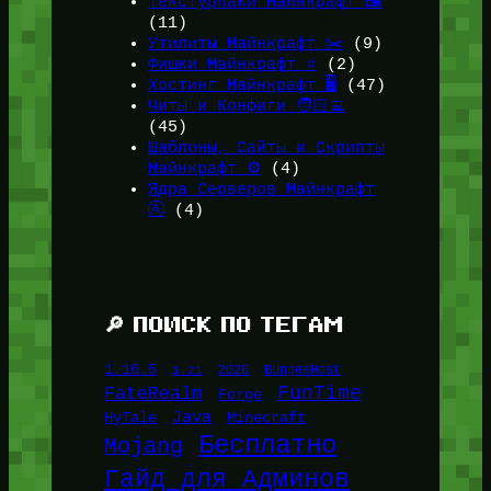
Текстурпаки Майнкрафт 🖼️
(11)
Утилиты Майнкрафт ✂️
(9)
Фишки Майнкрафт ⭐
(2)
Хостинг Майнкрафт 🖥️
(47)
Читы и Конфиги 🧑🏻‍💻
(45)
Шаблоны, Сайты и Скрипты
Майнкрафт ⚙️
(4)
Ядра Серверов Майнкрафт
🚰
(4)
🔎 ПОИСК ПО ТЕГАМ
1.16.5
1.21
2026
BungeeHost
FunTime
FateRealm
Forge
Java
HyTale
Minecraft
Бесплатно
Mojang
Гайд для Админов