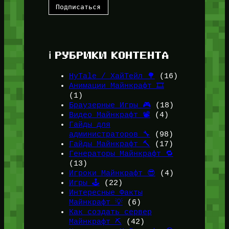
ℹ️ РУБРИКИ КОНТЕНТА
HyTale / ХайТейл 🌳
(16)
Анимации Майнкрафт 🎞️
(1)
Браузерные Игры 🎮
(18)
Видео Майнкрафт 📽️
(4)
Гайды для
администраторов 🔧
(98)
Гайды Майнкрафт 🔨
(17)
Генераторы Майнкрафт 🔁
(13)
Игроки Майнкрафт 😎
(4)
Игры 🕹️
(22)
Интересные Факты
Майнкрафт 💡
(6)
Как создать сервер
Майнкрафт ⛏️
(42)