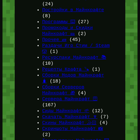
(24)
Постройки в Майнкрафте
(8)
Программы ⌨️
(27)
Промокоды и Скидки
Майнкрафт 🎫
(2)
Прочее 🧱
(45)
Раздачи Игр Стим / Steam
🎲
(1)
Ресурспаки Майнкрафт 📚
(10)
Рецепты Крафта 🪚
(1)
Сборки Модов Майнкрафт
🧳
(18)
Сборки Серверов
Майнкрафт 🎁
(4)
Сервера Майнкрафт 🛜
(167)
Сиды Майнкрафт 🌱
(12)
Скачать Майнкрафт 🔽
(7)
Скины Майнкрафт 🤹🏻
(4)
Скриншоты Майнкрафт 📸
(2)