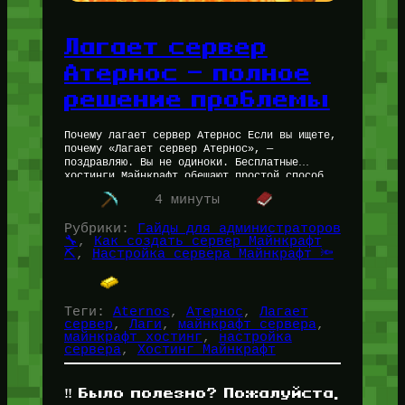
Лагает сервер
Атернос — полное
решение проблемы
Почему лагает сервер Атернос Если вы ищете,
почему «Лагает сервер Атернос», —
поздравляю. Вы не одиноки. Бесплатные
хостинги Майнкрафт обещают простой способ
создать собственный сервер без затрат, но
4 минуты
на практике…
Рубрики:
Гайды для администраторов
🔧
, 
Как создать сервер Майнкрафт
⛏️
, 
Настройка сервера Майнкрафт 🔦
Теги:
Aternos
, 
Атернос
, 
Лагает
сервер
, 
Лаги
, 
майнкрафт сервера
, 
майнкрафт хостинг
, 
настройка
сервера
, 
Хостинг Майнкрафт
‼️ Было полезно? Пожалуйста,