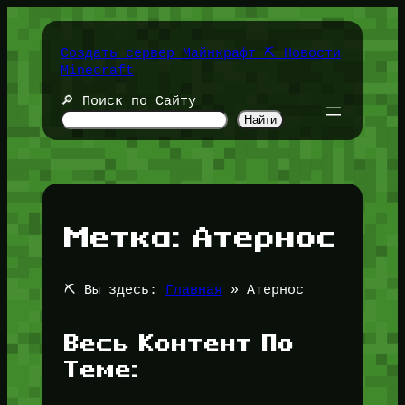
Перейти
к
содержимому
Создать сервер Майнкрафт ⛏️ Новости
Minecraft
🔎 Поиск по Сайту
Найти
Метка:
Атернос
⛏️ Вы здесь:
Главная
»
Атернос
Весь Контент По
Теме: