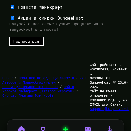
Новости Майнкрафт
Акции и скидки BungeeHost
Получайте все самые лучшие предложения от
BungeeHost в 1 месте!
Сайт работает на
WordPress, контент
с
О Нас
/
Политика Конфиденциальности
/
Для
любовью от
Авторов и Правообладателей
/
BungeeHost 💜 2018-
Рекомендательные Технологии
/
Найти
2026
игроков Майнкрафт (Каталог Игроков)
/
Сайт не имеет
Скачать Плагины Майнкрафт
отношения к
компании Mojang AB
EMAIL для Связи:
support@bungee.host