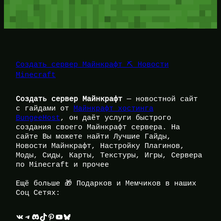
Создать сервер Майнкрафт ⛏️ Новости
Minecraft
Создать сервер Майнкрафт
— новостной сайт
с гайдами от
Майнкрафт хостинга
BungeeHost
, он даёт услуги быстрого
создания своего Майнкрафт сервера. На
сайте Вы можете найти Лучшие Гайды,
Новости Майнкрафт, Настройку Плагинов,
Моды, Сиды, Карты, Текстуры, Игры, Сервера
по Minecraft и прочее
Ещё больше 🎁 Подарков и Мемчиков в наших
Соц Сетях:
ВКонтакте
Telegram
Discord
TikTok
Pinterest
YouTube
Bluesky