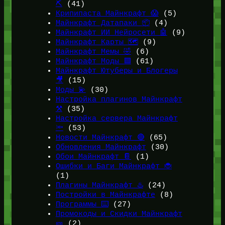
⛏️
(41)
Крипипаста Майнкрафт 😱
(5)
Майнкрафт Датапаки 📦
(4)
Майнкрафт ИИ Нейросети 🤖
(9)
Майнкрафт Карты 🗺️
(9)
Майнкрафт Мемы 🤣
(6)
Майнкрафт Моды 🟩
(61)
Майнкрафт Ютуберы и Блогеры
🎥
(15)
Моды 💫
(30)
Настройка плагинов Майнкрафт
⚒️
(35)
Настройка сервера Майнкрафт
🔦
(53)
Новости Майнкрафт 🔴
(65)
Обновления Майнкрафт
(30)
Обои Майнкрафт 📔
(1)
Ошибки и Баги Майнкрафт 🐞
(1)
Плагины Майнкрафт ♨️
(24)
Постройки в Майнкрафте
(8)
Программы ⌨️
(27)
Промокоды и Скидки Майнкрафт
🎫
(2)