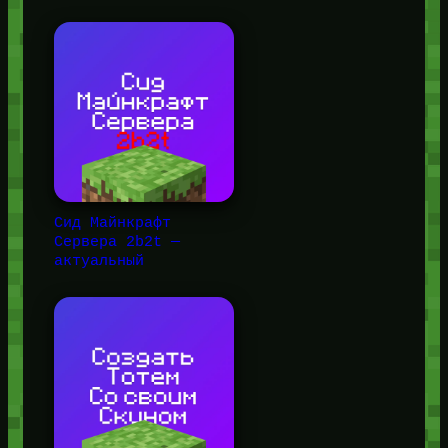
Сид Майнкрафт
Сервера 2b2t —
актуальный