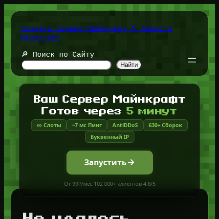
Перейти
к
содержимому
Создать сервер Майнкрафт ⛏️ Новости
Minecraft
🔎 Поиск по Сайту
Найти
Ваш Сервер Майнкрафт
Готов через
5 минут
∞ Слоты
~7 мс Пинг
AntiDDoS
630+ Сборок
Буквенный IP
Запустить
От 99₽/мес
·
102 000+ клиентов
·
4.8/5
Не удалось