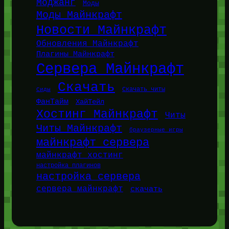
Моджанг
Моды
Моды Майнкрафт
Новости Майнкрафт
Обновления Майнкрафт
Плагины Майнкрафт
Сервера Майнкрафт
Скачать
Сиды
Скачать читы
ФанТайм
ХайТейл
Хостинг Майнкрафт
Читы
Читы Майнкрафт
браузерные игры
майнкрафт сервера
майнкрафт хостинг
настройка плагинов
настройка сервера
сервера майнкрафт
скачать