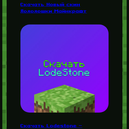
Скачать Новый скин
Лололошки Майнкрафт
Скачать Lodestone —