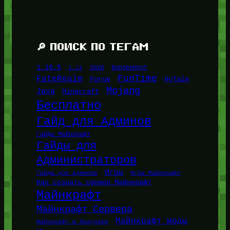
🔎 ПОИСК ПО ТЕГАМ
1.16.5
1.21
2026
BungeeHost
FunTime
FateRealm
HyTale
Forge
Mojang
Java
Minecraft
Бесплатно
Гайд для Админов
Гайды Майнкрафт
Гайды для
Администраторов
Игры
Гайды для админов
Игры Майнкрафт
Как создать сервер Майнкрафт
Майнкрафт
Майнкрафт Сервера
Майнкрафт моды
Майнкрафт в браузере