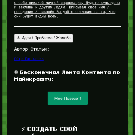
о себе никакой личной информации, будьте культурны
и вежливы к другим Людям. Вписывая своё имя /
псевдоним / никнейм Вы даёте согласие на то, что
они будут видны всем.
⚠️ Идея / Проблема / Жалоба
Автор Статьи:
Пётр for_users
♾️ Бесконечная Лента Контента по
Майнкрафту:
Мне Повезёт!
⚡ СОЗДАТЬ СВОЙ