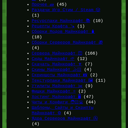
Прочее 🧱
(45)
Раздачи Игр Стим / Steam 🎲
(1)
Ресурспаки Майнкрафт 📚
(10)
Рецепты Крафта 🪚
(1)
Сборки Модов Майнкрафт 🧳
(18)
Сборки Серверов Майнкрафт 🎁
(4)
Сервера Майнкрафт 🛜
(166)
Сиды Майнкрафт 🌱
(12)
Скачать Майнкрафт 🔽
(7)
Скины Майнкрафт 🤹🏻
(4)
Скриншоты Майнкрафт 📸
(2)
Текстурпаки Майнкрафт 🖼️
(11)
Утилиты Майнкрафт ✂️
(9)
Фишки Майнкрафт ⭐
(2)
Хостинг Майнкрафт 🖥️
(47)
Читы и Конфиги 🧑🏻‍💻
(44)
Шаблоны, Сайты и Скрипты
Майнкрафт ⚙️
(4)
Ядра Серверов Майнкрафт 🚰
(4)