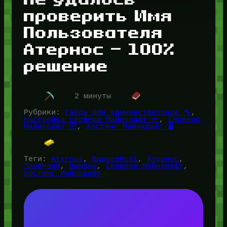
проверить Имя
Пользователя
Атернос — 100%
решение
2 минуты
Рубрики:
Гайды для администраторов 🔧
, 
Настройка сервера Майнкрафт 🔦
, 
Сервера
Майнкрафт 🛜
, 
Хостинг Майнкрафт 🖥️
Теги:
Aternos
, 
BungeeHost
, 
Атернос
, 
Лицензия
, 
Ошибки
, 
Сервера Майнкрафт
, 
Хостинг Майнкрафт