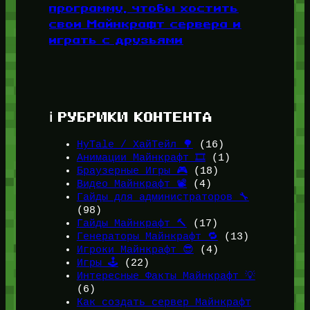
программу, чтобы хостить
свои Майнкрафт сервера и
играть с друзьями
ℹ️ РУБРИКИ КОНТЕНТА
HyTale / ХайТейл 🌳
(16)
Анимации Майнкрафт 🎞️
(1)
Браузерные Игры 🎮
(18)
Видео Майнкрафт 📽️
(4)
Гайды для администраторов 🔧
(98)
Гайды Майнкрафт 🔨
(17)
Генераторы Майнкрафт 🔁
(13)
Игроки Майнкрафт 😎
(4)
Игры 🕹️
(22)
Интересные Факты Майнкрафт 💡
(6)
Как создать сервер Майнкрафт