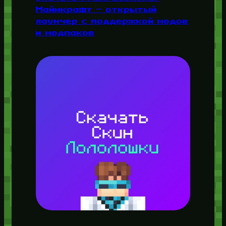
Майнкрафт — открытый
лаунчер с поддержкой модов
и модпаков