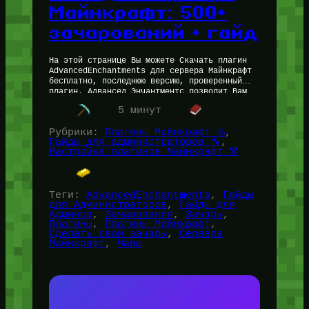
Майнкрафт: 500+
зачарований + гайд
На этой странице Вы можете Скачать плагин
AdvancedEnchantments для сервера Майнкрафт
бесплатно, последнюю версию, проверенный
плагин. Адвансед Энчантментс позволит Вам
создавать свои собственные зачарования на
5 минут
вашем сервере Minecraft без знаний…
Рубрики:
Плагины Майнкрафт ♨️
, 
Гайды для администраторов 🔧
, 
Настройка плагинов Майнкрафт ⚒️
Теги:
AdvancedEnchantments
, 
Гайды
для Администраторов
, 
Гайды для
Админов
, 
Зачарования
, 
Зачары
, 
Плагины
, 
Плагины Майнкрафт
, 
Сделать свой зачары
, 
Сервера
Майнкрафт
, 
Чары