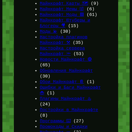
Майнкрафт Карты 🗺️
(9)
Майнкрафт Мемы 🤣
(6)
Майнкрафт Моды 🟩
(61)
Майнкрафт Ютуберы и
Блогеры 🎥
(15)
Моды 💫
(30)
Настройка плагинов
Майнкрафт ⚒️
(35)
Настройка сервера
Майнкрафт 🔦
(53)
Новости Майнкрафт 🔴
(65)
Обновления Майнкрафт
(30)
Обои Майнкрафт 📔
(1)
Ошибки и Баги Майнкрафт
🐞
(1)
Плагины Майнкрафт ♨️
(24)
Постройки в Майнкрафте
(8)
Программы ⌨️
(27)
Промокоды и Скидки