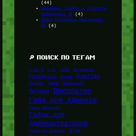
(44)
Шаблоны, Сайты и Скрипты
Майнкрафт ⚙️
(4)
Ядра Серверов Майнкрафт
🚰
(4)
🔎 ПОИСК ПО ТЕГАМ
1.16.5
1.21
2026
BungeeHost
FunTime
FateRealm
Forge
Java
HyTale
Minecraft
Бесплатно
Mojang
Гайд для Админов
Гайды Майнкрафт
Гайды для
Администраторов
Игры
Гайды для админов