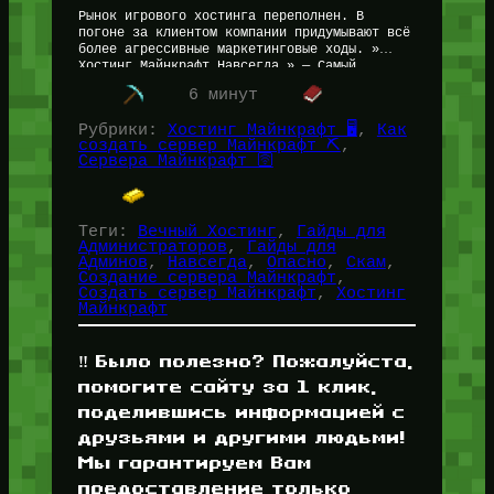
Рынок игрового хостинга переполнен. В
погоне за клиентом компании придумывают всё
более агрессивные маркетинговые ходы. »
Хостинг Майнкрафт Навсегда » — Самый
заманчивый и одновременно самый финансово
6 минут
рискованный для пользователя…
Рубрики:
Хостинг Майнкрафт 🖥️
, 
Как
создать сервер Майнкрафт ⛏️
, 
Сервера Майнкрафт 🛜
Теги:
Вечный Хостинг
, 
Гайды для
Администраторов
, 
Гайды для
Админов
, 
Навсегда
, 
Опасно
, 
Скам
, 
Создание сервера Майнкрафт
, 
Создать сервер Майнкрафт
, 
Хостинг
Майнкрафт
‼️ Было полезно? Пожалуйста,
помогите сайту за 1 клик,
поделившись информацией с
друзьями и другими людьми!
Мы гарантируем Вам
предоставление только