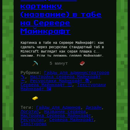
картинку
(название) в табе
на Сервере
Майнкрафт
Картинка в табе на Сервере Майнкрафт: как
сделать через ресурспак Стандартный таб в
Minecraft выглядит как серая плашка с
никами. Если ты держишь сервер Майнкрафт,
хочешь впихнуть туда логотип, баннер…
5 минут
Рубрики:
Гайды для администраторов
🔧
, 
Настройка сервера Майнкрафт
🔦
, 
Ресурспаки Майнкрафт 📚
, 
Сервера Майнкрафт 🛜
, 
Текстурпаки
Майнкрафт 🖼️
Теги:
Гайды для Админов
, 
Дизайн
, 
Логотип
, 
Название сервера
, 
Настройка Сервера Майнкрафт
, 
Ресурспак
, 
Сервера Майнкрафт
, 
Текстурпак