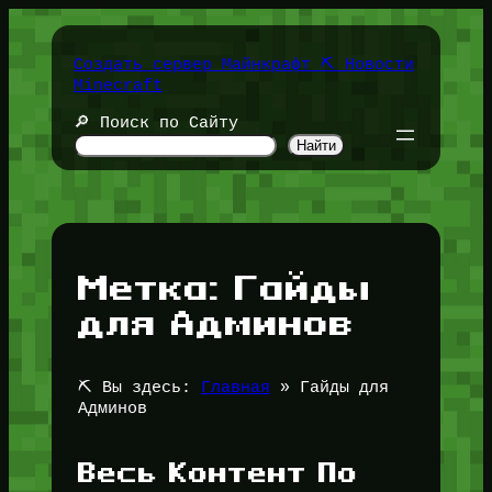
Перейти
к
содержимому
Создать сервер Майнкрафт ⛏️ Новости
Minecraft
🔎 Поиск по Сайту
Найти
Метка:
Гайды
для Админов
⛏️ Вы здесь:
Главная
»
Гайды для
Админов
Весь Контент По