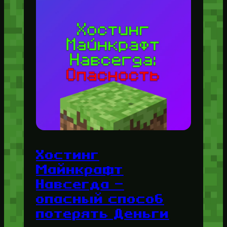
Хостинг
Майнкрафт
Навсегда —
опасный способ
потерять Деньги