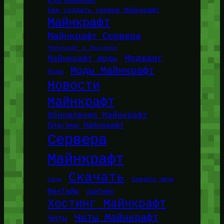
Игры Майнкрафт
Как создать сервер Майнкрафт
Майнкрафт
Майнкрафт Сервера
Майнкрафт в браузере
Моджанг
Майнкрафт моды
Моды Майнкрафт
Моды
Новости
Майнкрафт
Обновления Майнкрафт
Плагины Майнкрафт
Сервера
Майнкрафт
Скачать
Сиды
Скачать читы
ФанТайм
ХайТейл
Хостинг Майнкрафт
Читы Майнкрафт
Читы