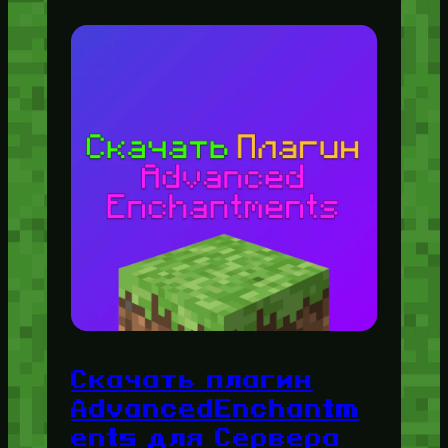
Скачать плагин
AdvancedEnchantm
ents для Сервера