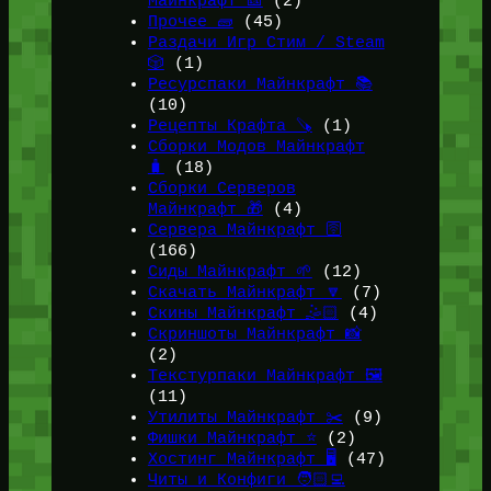
Майнкрафт 🎫
(2)
Прочее 🧱
(45)
Раздачи Игр Стим / Steam
🎲
(1)
Ресурспаки Майнкрафт 📚
(10)
Рецепты Крафта 🪚
(1)
Сборки Модов Майнкрафт
🧳
(18)
Сборки Серверов
Майнкрафт 🎁
(4)
Сервера Майнкрафт 🛜
(166)
Сиды Майнкрафт 🌱
(12)
Скачать Майнкрафт 🔽
(7)
Скины Майнкрафт 🤹🏻
(4)
Скриншоты Майнкрафт 📸
(2)
Текстурпаки Майнкрафт 🖼️
(11)
Утилиты Майнкрафт ✂️
(9)
Фишки Майнкрафт ⭐
(2)
Хостинг Майнкрафт 🖥️
(47)
Читы и Конфиги 🧑🏻‍💻