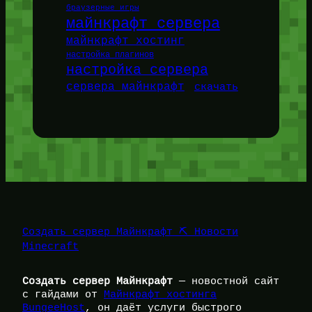
браузерные игры
майнкрафт сервера
майнкрафт хостинг
настройка плагинов
настройка сервера
сервера майнкрафт
скачать
Создать сервер Майнкрафт ⛏️ Новости
Minecraft
Создать сервер Майнкрафт
— новостной сайт
с гайдами от
Майнкрафт хостинга
BungeeHost
, он даёт услуги быстрого