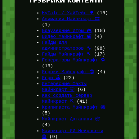
ℹ️ РУБРИКИ КОНТЕНТА
HyTale / ХайТейл 🌳
(16)
Анимации Майнкрафт 🎞️
(1)
Браузерные Игры 🎮
(18)
Видео Майнкрафт 📽️
(4)
Гайды для
администраторов 🔧
(98)
Гайды Майнкрафт 🔨
(17)
Генераторы Майнкрафт 🔁
(13)
Игроки Майнкрафт 😎
(4)
Игры 🕹️
(22)
Интересные Факты
Майнкрафт 💡
(6)
Как создать сервер
Майнкрафт ⛏️
(41)
Крипипаста Майнкрафт 😱
(5)
Майнкрафт Датапаки 📦
(4)
Майнкрафт ИИ Нейросети
🤖
(9)