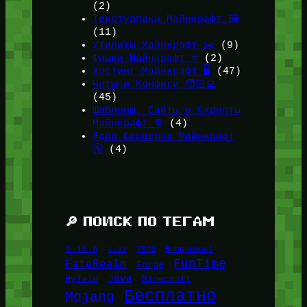
(2)
Текстурпаки Майнкрафт 🖼️
(11)
Утилиты Майнкрафт ✂️
(9)
Фишки Майнкрафт ⭐
(2)
Хостинг Майнкрафт 🖥️
(47)
Читы и Конфиги 🧑🏻‍💻
(45)
Шаблоны, Сайты и Скрипты
Майнкрафт ⚙️
(4)
Ядра Серверов Майнкрафт
🚰
(4)
🔎 ПОИСК ПО ТЕГАМ
1.16.5
1.21
2026
BungeeHost
FunTime
FateRealm
Forge
Java
HyTale
Minecraft
Бесплатно
Mojang