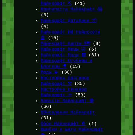
Майнкрафт ⛏️
(41)
Крипипаста Майнкрафт 😱
(5)
Майнкрафт Датапаки 📦
(4)
Майнкрафт ИИ Нейросети
🤖
(10)
Майнкрафт Карты 🗺️
(9)
Майнкрафт Мемы 🤣
(6)
Майнкрафт Моды 🟩
(61)
Майнкрафт Ютуберы и
Блогеры 🎥
(15)
Моды 💫
(30)
Настройка плагинов
Майнкрафт ⚒️
(35)
Настройка сервера
Майнкрафт 🔦
(53)
Новости Майнкрафт 🔴
(66)
Обновления Майнкрафт
(31)
Обои Майнкрафт 📔
(1)
Ошибки и Баги Майнкрафт