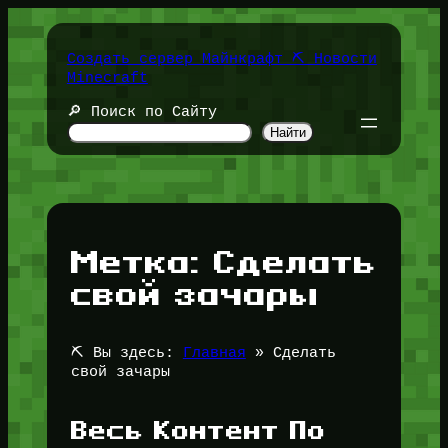
Перейти
к
содержимому
Создать сервер Майнкрафт ⛏️ Новости
Minecraft
🔎 Поиск по Сайту
Найти
Метка:
Сделать
свой зачары
⛏️ Вы здесь:
Главная
»
Сделать
свой зачары
Весь Контент По