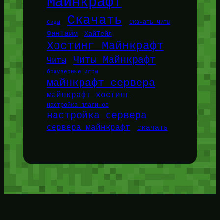
Майнкрафт
Скачать
Сиды
Скачать читы
ФанТайм
ХайТейл
Хостинг Майнкрафт
Читы Майнкрафт
Читы
браузерные игры
майнкрафт сервера
майнкрафт хостинг
настройка плагинов
настройка сервера
сервера майнкрафт
скачать