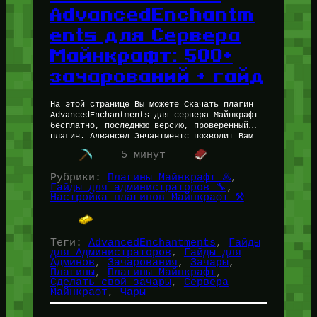
AdvancedEnchantm
ents для Сервера
Майнкрафт: 500+
зачарований + гайд
На этой странице Вы можете Скачать плагин
AdvancedEnchantments для сервера Майнкрафт
бесплатно, последнюю версию, проверенный
плагин. Адвансед Энчантментс позволит Вам
создавать свои собственные зачарования на
5 минут
вашем сервере Minecraft без знаний…
Рубрики:
Плагины Майнкрафт ♨️
, 
Гайды для администраторов 🔧
, 
Настройка плагинов Майнкрафт ⚒️
Теги:
AdvancedEnchantments
, 
Гайды
для Администраторов
, 
Гайды для
Админов
, 
Зачарования
, 
Зачары
, 
Плагины
, 
Плагины Майнкрафт
, 
Сделать свой зачары
, 
Сервера
Майнкрафт
, 
Чары