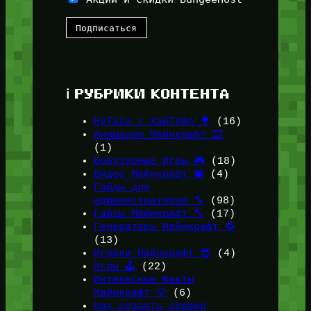
ℹ️ РУБРИКИ КОНТЕНТА
HyTale / ХайТейл 🌳
(16)
Анимации Майнкрафт 🎞️
(1)
Браузерные Игры 🎮
(18)
Видео Майнкрафт 📽️
(4)
Гайды для
администраторов 🔧
(98)
Гайды Майнкрафт 🔨
(17)
Генераторы Майнкрафт 🔁
(13)
Игроки Майнкрафт 😎
(4)
Игры 🕹️
(22)
Интересные Факты
Майнкрафт 💡
(6)
Как создать сервер