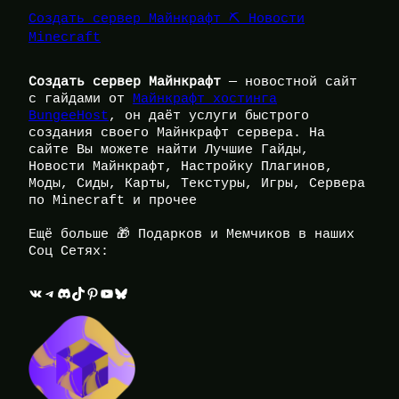
Создать сервер Майнкрафт ⛏️ Новости
Minecraft
Создать сервер Майнкрафт
— новостной сайт
с гайдами от
Майнкрафт хостинга
BungeeHost
, он даёт услуги быстрого
создания своего Майнкрафт сервера. На
сайте Вы можете найти Лучшие Гайды,
Новости Майнкрафт, Настройку Плагинов,
Моды, Сиды, Карты, Текстуры, Игры, Сервера
по Minecraft и прочее
Ещё больше 🎁 Подарков и Мемчиков в наших
Соц Сетях:
ВКонтакте
Telegram
Discord
TikTok
Pinterest
YouTube
Bluesky