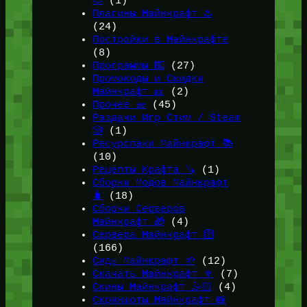
🐞
(1)
Плагины Майнкрафт ♨️
(24)
Постройки в Майнкрафте
(8)
Программы ⌨️
(27)
Промокоды и Скидки
Майнкрафт 🎫
(2)
Прочее 🧱
(45)
Раздачи Игр Стим / Steam
🎲
(1)
Ресурспаки Майнкрафт 📚
(10)
Рецепты Крафта 🪚
(1)
Сборки Модов Майнкрафт
🧳
(18)
Сборки Серверов
Майнкрафт 🎁
(4)
Сервера Майнкрафт 🛜
(166)
Сиды Майнкрафт 🌱
(12)
Скачать Майнкрафт 🔽
(7)
Скины Майнкрафт 🤹🏻
(4)
Скриншоты Майнкрафт 📸