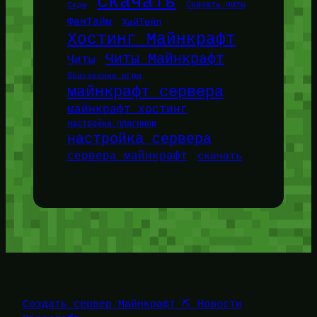
Скачать
Сиды
Скачать читы
ФанТайм
ХайТейл
Хостинг Майнкрафт
Читы Майнкрафт
Читы
браузерные игры
майнкрафт сервера
майнкрафт хостинг
настройка плагинов
настройка сервера
сервера майнкрафт
скачать
Создать сервер Майнкрафт ⛏️ Новости