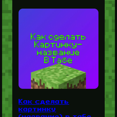
Как сделать
картинку
(название) в табе