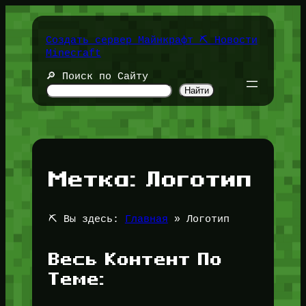
Перейти
к
содержимому
Создать сервер Майнкрафт ⛏️ Новости
Minecraft
🔎 Поиск по Сайту
Найти
Метка:
Логотип
⛏️ Вы здесь:
Главная
»
Логотип
Весь Контент По
Теме: