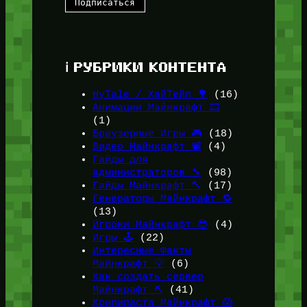
ℹ️ РУБРИКИ КОНТЕНТА
HyTale / ХайТейл 🌳
(16)
Анимации Майнкрафт 🎞️
(1)
Браузерные Игры 🎮
(18)
Видео Майнкрафт 📽️
(4)
Гайды для
администраторов 🔧
(98)
Гайды Майнкрафт 🔨
(17)
Генераторы Майнкрафт 🔁
(13)
Игроки Майнкрафт 😎
(4)
Игры 🕹️
(22)
Интересные Факты
Майнкрафт 💡
(6)
Как создать сервер
Майнкрафт ⛏️
(41)
Крипипаста Майнкрафт 😱