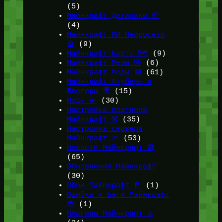
(5)
Майнкрафт Датапаки 📦
(4)
Майнкрафт ИИ Нейросети
🤖
(9)
Майнкрафт Карты 🗺️
(9)
Майнкрафт Мемы 🤣
(6)
Майнкрафт Моды 🟩
(61)
Майнкрафт Ютуберы и
Блогеры 🎥
(15)
Моды 💫
(30)
Настройка плагинов
Майнкрафт ⚒️
(35)
Настройка сервера
Майнкрафт 🔦
(53)
Новости Майнкрафт 🔴
(65)
Обновления Майнкрафт
(30)
Обои Майнкрафт 📔
(1)
Ошибки и Баги Майнкрафт
🐞
(1)
Плагины Майнкрафт ♨️