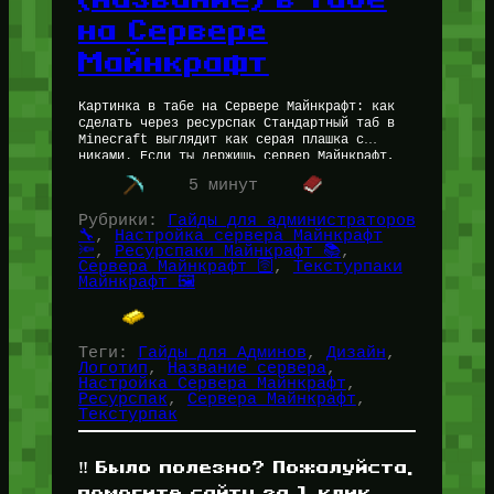
на Сервере
Майнкрафт
Картинка в табе на Сервере Майнкрафт: как
сделать через ресурспак Стандартный таб в
Minecraft выглядит как серая плашка с
никами. Если ты держишь сервер Майнкрафт,
хочешь впихнуть туда логотип, баннер…
5 минут
Рубрики:
Гайды для администраторов
🔧
, 
Настройка сервера Майнкрафт
🔦
, 
Ресурспаки Майнкрафт 📚
, 
Сервера Майнкрафт 🛜
, 
Текстурпаки
Майнкрафт 🖼️
Теги:
Гайды для Админов
, 
Дизайн
, 
Логотип
, 
Название сервера
, 
Настройка Сервера Майнкрафт
, 
Ресурспак
, 
Сервера Майнкрафт
, 
Текстурпак
‼️ Было полезно? Пожалуйста,
помогите сайту за 1 клик,