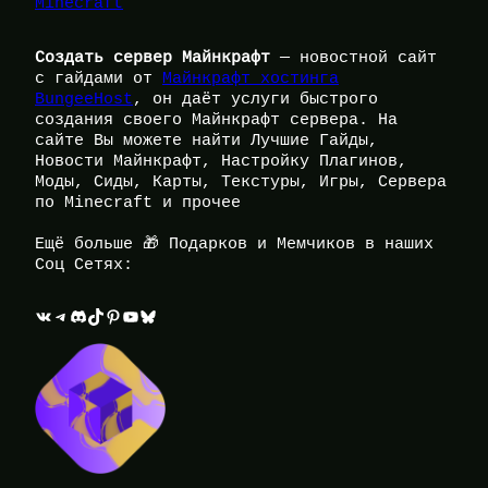
Minecraft
Создать сервер Майнкрафт
— новостной сайт
с гайдами от
Майнкрафт хостинга
BungeeHost
, он даёт услуги быстрого
создания своего Майнкрафт сервера. На
сайте Вы можете найти Лучшие Гайды,
Новости Майнкрафт, Настройку Плагинов,
Моды, Сиды, Карты, Текстуры, Игры, Сервера
по Minecraft и прочее
Ещё больше 🎁 Подарков и Мемчиков в наших
Соц Сетях:
ВКонтакте
Telegram
Discord
TikTok
Pinterest
YouTube
Bluesky