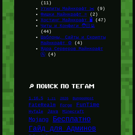
(11)
Утилиты Майнкрафт ✂️
(9)
Фишки Майнкрафт ⭐
(2)
Хостинг Майнкрафт 🖥️
(47)
Читы и Конфиги 🧑🏻‍💻
(44)
Шаблоны, Сайты и Скрипты
Майнкрафт ⚙️
(4)
Ядра Серверов Майнкрафт
🚰
(4)
🔎 ПОИСК ПО ТЕГАМ
1.16.5
1.21
2026
BungeeHost
FunTime
FateRealm
Forge
Java
HyTale
Minecraft
Бесплатно
Mojang
Гайд для Админов