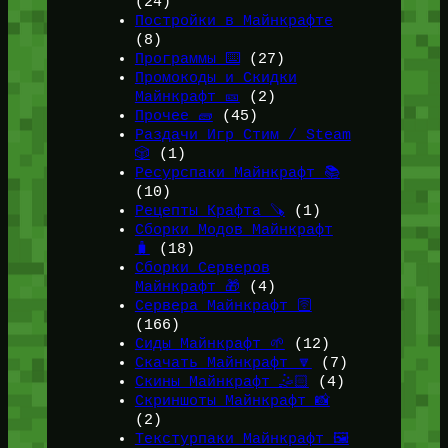
(24)
Постройки в Майнкрафте
(8)
Программы ⌨️
(27)
Промокоды и Скидки
Майнкрафт 🎫
(2)
Прочее 🧱
(45)
Раздачи Игр Стим / Steam
🎲
(1)
Ресурспаки Майнкрафт 📚
(10)
Рецепты Крафта 🪚
(1)
Сборки Модов Майнкрафт
🧳
(18)
Сборки Серверов
Майнкрафт 🎁
(4)
Сервера Майнкрафт 🛜
(166)
Сиды Майнкрафт 🌱
(12)
Скачать Майнкрафт 🔽
(7)
Скины Майнкрафт 🤹🏻
(4)
Скриншоты Майнкрафт 📸
(2)
Текстурпаки Майнкрафт 🖼️