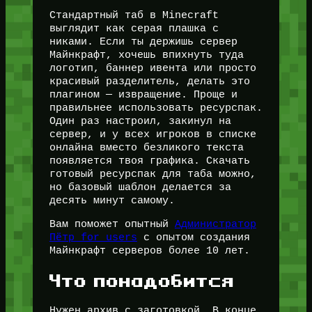
Стандартный таб в Minecraft
выглядит как серая плашка с
никами. Если ты держишь сервер
Майнкрафт, хочешь впихнуть туда
логотип, баннер ивента или просто
красивый разделитель, делать это
плагином — извращение. Проще и
правильнее использовать ресурспак.
Один раз настроил, закинул на
сервер, и у всех игроков в списке
онлайна вместо безликого текста
появляется твоя графика. Скачать
готовый ресурспак для таба можно,
но базовый шаблон делается за
десять минут самому.
Вам поможет опытный
Администратор
Пётр for_users
с опытом создания
Майнкрафт серверов более 10 лет.
Что понадобится
Нужен архив с заготовкой. В конце