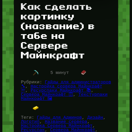
Как сделать
картинку
(название) в
табе на
Сервере
Майнкрафт
5 минут
Рубрики:
Гайды для администраторов
🔧
, 
Настройка сервера Майнкрафт
🔦
, 
Ресурспаки Майнкрафт 📚
, 
Сервера Майнкрафт 🛜
, 
Текстурпаки
Майнкрафт 🖼️
Теги:
Гайды для Админов
, 
Дизайн
, 
Логотип
, 
Название сервера
, 
Настройка Сервера Майнкрафт
, 
Ресурспак
, 
Сервера Майнкрафт
, 