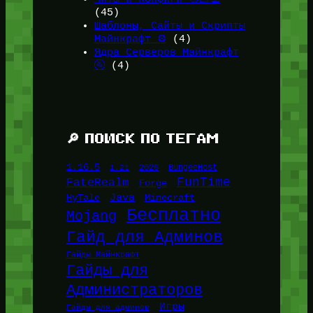
(45)
Шаблоны, Сайты и Скрипты
Майнкрафт ⚙️
(4)
Ядра Серверов Майнкрафт
🚰
(4)
🔎 ПОИСК ПО ТЕГАМ
1.16.5
1.21
2026
BungeeHost
FunTime
FateRealm
Forge
Java
HyTale
Minecraft
Бесплатно
Mojang
Гайд для Админов
Гайды Майнкрафт
Гайды для
Администраторов
Игры
Гайды для админов