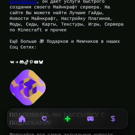
BungeeHost
, он даёт услуги быстрого
создания своего Майнкрафт сервера. На
сайте Вы можете найти Лучшие Гайды,
Новости Майнкрафт, Настройку Плагинов,
Моды, Сиды, Карты, Текстуры, Игры, Сервера
по Minecraft и прочее
Ещё больше 🎁 Подарков и Мемчиков в наших
Соц Сетях:
ВКонтакте
Telegram
Discord
TikTok
Pinterest
YouTube
Bluesky
ПОДПИШИСЬ НА РАССЫЛКУ С
ПОДАРКАМИ!