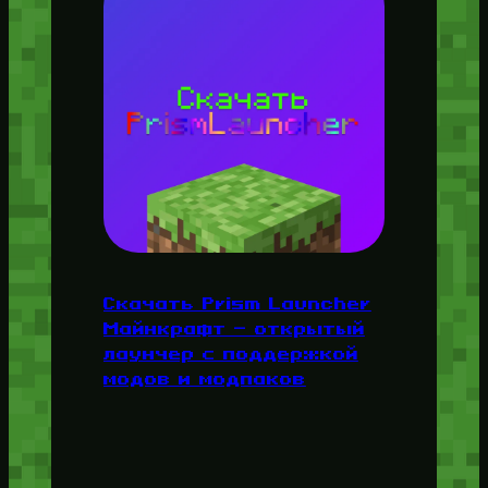
Скачать Prism Launcher
Майнкрафт — открытый
лаунчер с поддержкой
модов и модпаков