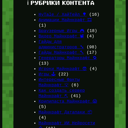
ℹ️ РУБРИКИ КОНТЕНТА
HyTale / ХайТейл 🌳
(16)
Анимации Майнкрафт 🎞️
(1)
Браузерные Игры 🎮
(18)
Видео Майнкрафт 📽️
(4)
Гайды для
администраторов 🔧
(98)
Гайды Майнкрафт 🔨
(17)
Генераторы Майнкрафт 🔁
(13)
Игроки Майнкрафт 😎
(4)
Игры 🕹️
(22)
Интересные Факты
Майнкрафт 💡
(6)
Как создать сервер
Майнкрафт ⛏️
(41)
Крипипаста Майнкрафт 😱
(5)
Майнкрафт Датапаки 📦
(4)
Майнкрафт ИИ Нейросети