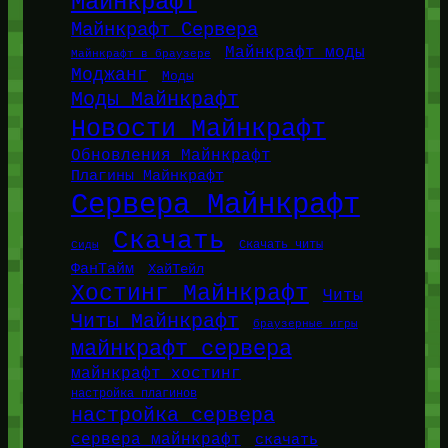
Майнкрафт
Майнкрафт Сервера
Майнкрафт моды
Майнкрафт в браузере
Моджанг
Моды
Моды Майнкрафт
Новости Майнкрафт
Обновления Майнкрафт
Плагины Майнкрафт
Сервера Майнкрафт
Скачать
Сиды
Скачать читы
ФанТайм
ХайТейл
Хостинг Майнкрафт
Читы
Читы Майнкрафт
браузерные игры
майнкрафт сервера
майнкрафт хостинг
настройка плагинов
настройка сервера
сервера майнкрафт
скачать