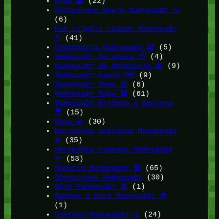
Игры 🕹️
(22)
Интересные Факты Майнкрафт 💡
(6)
Как создать сервер Майнкрафт
⛏️
(41)
Крипипаста Майнкрафт 😱
(5)
Майнкрафт Датапаки 📦
(4)
Майнкрафт ИИ Нейросети 🤖
(9)
Майнкрафт Карты 🗺️
(9)
Майнкрафт Мемы 🤣
(6)
Майнкрафт Моды 🟩
(61)
Майнкрафт Ютуберы и Блогеры
🎥
(15)
Моды 💫
(30)
Настройка плагинов Майнкрафт
⚒️
(35)
Настройка сервера Майнкрафт
🔦
(53)
Новости Майнкрафт 🔴
(65)
Обновления Майнкрафт
(30)
Обои Майнкрафт 📔
(1)
Ошибки и Баги Майнкрафт 🐞
(1)
Плагины Майнкрафт ♨️
(24)