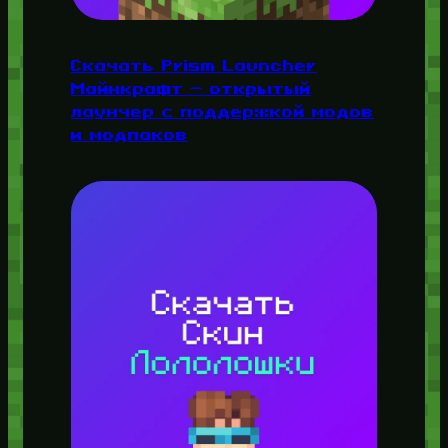
Скачать Prism Launcher
Майнкрафт — открытый
лаунчер с поддержкой модов
и модпаков