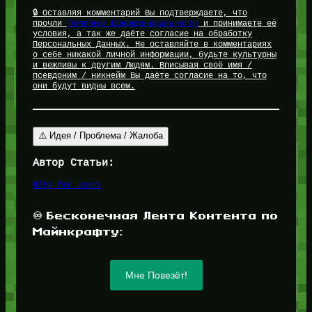
🔒 Оставляя комментарий Вы подтверждаете, что
прочли
Политику Конфиденциальности
и принимаете её
условия, а так же даёте согласие на обработку
Персональных Данных. Не оставляйте в комментариях
о себе никакой личной информации, будьте культурны
и вежливы к другим Людям. Вписывая своё имя /
псевдоним / никнейм Вы даёте согласие на то, что
они будут видны всем.
⚠️ Идея / Проблема / Жалоба
Автор Статьи:
Пётр for_users
♾️ Бесконечная Лента Контента по
Майнкрафту:
Мне Повезёт!