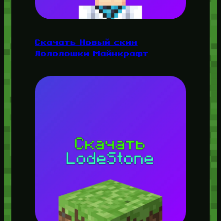
Скачать Новый скин
Лололошки Майнкрафт