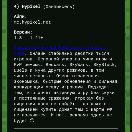
4) Hypixel
(Хайпиксель)
Айпи
:
mc.hypixel.net
Версии:
1.8 — 1.21+
Самый популярный Майнкрафт сервер в
мире
. Онлайн стабильно десятки тысяч
игроков. Основной упор на мини-игры и
PvP режимы. BedWars, SkyWars, SkyBlock,
Duels и куча других режимов, в том
числе сезонных. Очень отлаженная
экономика, быстрые обновления и сильная
конкуренция между игроками. Подходит
тем, кто хочет активную игру без скуки
и постоянные сражения. Игрокам без
лицензии явно не пойдёт — да даже с
лицензией купить донат там с карты РФ
не получится. И нет, рекламы здесь не
будет 🙂