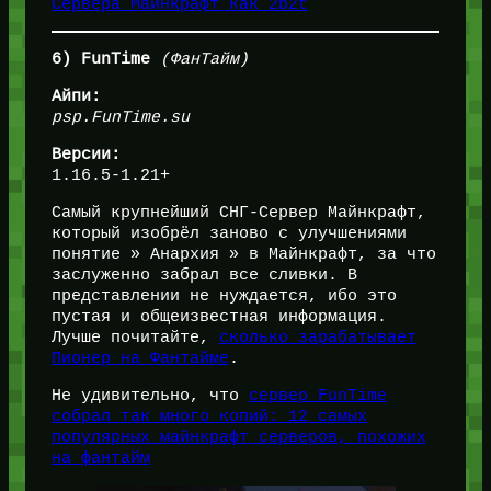
Сервера Майнкрафт как 2b2t
6) FunTime
(ФанТайм)
Айпи:
psp.FunTime.su
Версии:
1.16.5-1.21+
Самый крупнейший СНГ-Сервер Майнкрафт,
который изобрёл заново с улучшениями
понятие » Анархия » в Майнкрафт, за что
заслуженно забрал все сливки. В
представлении не нуждается, ибо это
пустая и общеизвестная информация.
Лучше почитайте,
сколько зарабатывает
Пионер на Фантайме
.
Не удивительно, что
сервер FunTime
собрал так много копий: 12 самых
популярных майнкрафт серверов, похожих
на фантайм