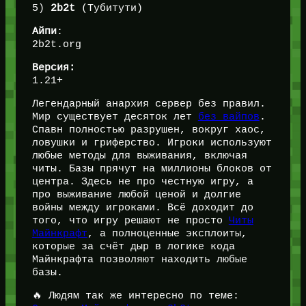
5)
2b2t
(Тубитути)
Айпи
:
2b2t.org
Версия:
1.21+
Легендарный анархия сервер без правил.
Мир существует десяток лет
без вайпов
.
Спавн полностью разрушен, вокруг хаос,
ловушки и гриферство. Игроки используют
любые методы для выживания, включая
читы. Базы прячут на миллионы блоков от
центра. Здесь не про честную игру, а
про выживание любой ценой и долгие
войны между игроками. Всё доходит до
того, что игру решают не просто
Читы
Майнкрафт
, а полноценные эксплоиты,
которые за счёт дыр в логике кода
Майнкрафта позволяют находить любые
базы.
🔥 Людям так же интересно по теме: