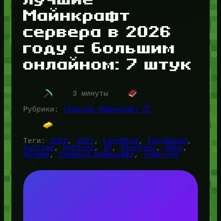
Майнкрафт
сервера в 2026
году с большим
онлайном: 7 штук
3 минуты
Рубрики:
Сервера Майнкрафт 🛜
Теги:
2b2t
, 
2б2т
, 
FateMine
, 
FateRealm
, 
FunTime
, 
HyPixel
, 
IP
, 
MinePlex
, 
Айпи
, 
Лучшие
, 
Сервера Майнкрафт
, 
тубитути