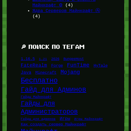
Майнкрафт ⚙️
(4)
Ядра Серверов Майнкрафт 🚰
(4)
🔎 ПОИСК ПО ТЕГАМ
1.16.5
1.21
2026
BungeeHost
FunTime
FateRealm
HyTale
Forge
Mojang
Java
Minecraft
Бесплатно
Гайд для Админов
Гайды Майнкрафт
Гайды для
Администраторов
Игры
Гайды для админов
Игры Майнкрафт
Как создать сервер Майнкрафт