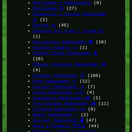
Постройки в Майнкрафте
(8)
Программы ⌨️
(27)
Промокоды и Скидки Майнкрафт
🎫
(2)
Прочее 🧱
(45)
Раздачи Игр Стим / Steam 🎲
(1)
Ресурспаки Майнкрафт 📚
(10)
Рецепты Крафта 🪚
(1)
Сборки Модов Майнкрафт 🧳
(18)
Сборки Серверов Майнкрафт 🎁
(4)
Сервера Майнкрафт 🛜
(166)
Сиды Майнкрафт 🌱
(12)
Скачать Майнкрафт 🔽
(7)
Скины Майнкрафт 🤹🏻
(4)
Скриншоты Майнкрафт 📸
(2)
Текстурпаки Майнкрафт 🖼️
(11)
Утилиты Майнкрафт ✂️
(9)
Фишки Майнкрафт ⭐
(2)
Хостинг Майнкрафт 🖥️
(47)
Читы и Конфиги 🧑🏻‍💻
(44)
Шаблоны, Сайты и Скрипты