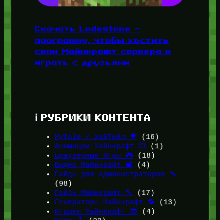
Скачать Lodestone —
программу, чтобы хостить
свои Майнкрафт сервера и
играть с друзьями
ℹ️ РУБРИКИ КОНТЕНТА
HyTale / ХайТейл 🌳
(16)
Анимации Майнкрафт 🎞️
(1)
Браузерные Игры 🎮
(18)
Видео Майнкрафт 📽️
(4)
Гайды для администраторов 🔧
(98)
Гайды Майнкрафт 🔨
(17)
Генераторы Майнкрафт 🔁
(13)
Игроки Майнкрафт 😎
(4)