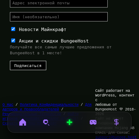
Новости Майнкрафт
Акции и скидки BungeeHost
Получайте все самые лучшие предложения от
BungeeHost в 1 месте!
Сайт работает на
WordPress, контент
с
О Нас
/
Политика Конфиденциальности
/
Для
любовью от
Авторов и Правообладателей
/
BungeeHost 💜 2018-
Рекомендательные Технологии
/
Найти
2026
игроков Майнкрафт (Каталог Игроков)
/
Сайт не имеет
Скачать Плагины Майнкрафт
отношения к
компании Mojang AB
EMAIL для Связи:
support@bungee.host