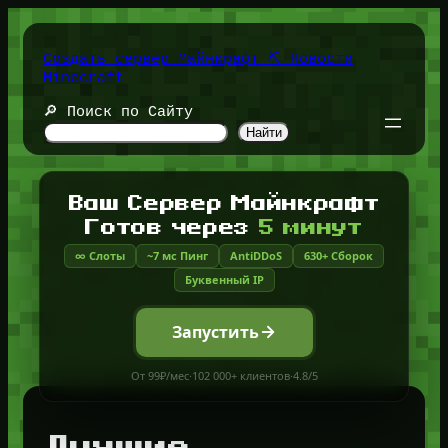
Перейти
к
содержимому
Создать сервер Майнкрафт ⛏️ Новости
Minecraft
🔎 Поиск по Сайту
Найти
Ваш Сервер Майнкрафт
Готов через
5 минут
∞ Слоты
~7 мс Пинг
AntiDDoS
630+ Сборок
Буквенный IP
Запустить
От 99₽/мес
·
102 000+ клиентов
·
4.8/5
Лучшие