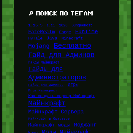
🔎 ПОИСК ПО ТЕГАМ
1.16.5
1.21
2026
BungeeHost
FunTime
FateRealm
Forge
Java
HyTale
Minecraft
Бесплатно
Mojang
Гайд для Админов
Гайды Майнкрафт
Гайды для
Администраторов
Игры
Гайды для админов
Игры Майнкрафт
Как создать сервер Майнкрафт
Майнкрафт
Майнкрафт Сервера
Майнкрафт в браузере
Моджанг
Майнкрафт моды
Моды Майнкрафт
Моды