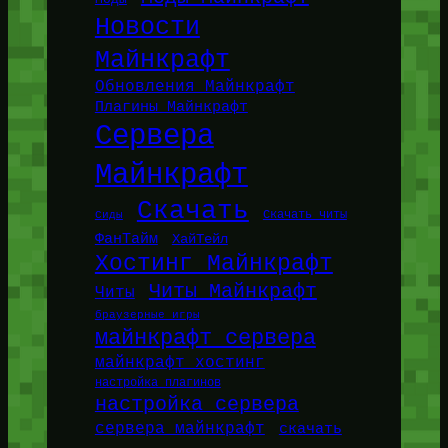
Новости
Майнкрафт
Обновления Майнкрафт
Плагины Майнкрафт
Сервера
Майнкрафт
Скачать
Сиды
Скачать читы
ФанТайм
ХайТейл
Хостинг Майнкрафт
Читы Майнкрафт
Читы
браузерные игры
майнкрафт сервера
майнкрафт хостинг
настройка плагинов
настройка сервера
сервера майнкрафт
скачать