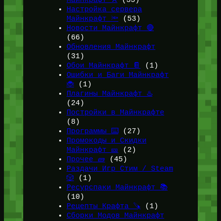
Майнкрафт ⚒️
(35)
Настройка сервера
Майнкрафт 🔦
(53)
Новости Майнкрафт 🔴
(66)
Обновления Майнкрафт
(31)
Обои Майнкрафт 📔
(1)
Ошибки и Баги Майнкрафт
🐞
(1)
Плагины Майнкрафт ♨️
(24)
Постройки в Майнкрафте
(8)
Программы ⌨️
(27)
Промокоды и Скидки
Майнкрафт 🎫
(2)
Прочее 🧱
(45)
Раздачи Игр Стим / Steam
🎲
(1)
Ресурспаки Майнкрафт 📚
(10)
Рецепты Крафта 🪚
(1)
Сборки Модов Майнкрафт