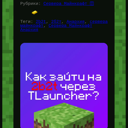
Рубрики:
Сервера Майнкрафт 🛜
Теги:
2b2t
, 
2б2т
, 
Анархия
, 
сервера
майнкрафт
, 
Сервера Майнкрафт
Анархия