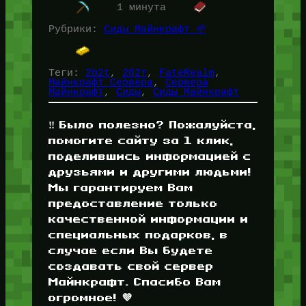
Найти базы игроков и…
1 минута
Рубрики:
Сиды Майнкрафт 🌱
Теги:
2b2t
, 
2б2т
, 
FateRealm
, 
Майнкрафт Сервера
, 
Сервера
Майнкрафт
, 
Сиды
, 
Сиды Майнкрафт
‼️ Было полезно? Пожалуйста,
помогите сайту за 1 клик,
поделившись информацией с
друзьями и другими людьми!
Мы гарантируем Вам
предоставление только
качественной информации и
специальных подарков, в
случае если Вы будете
создавать свой сервер
Майнкрафт. Спасибо Вам
огромное! 💜