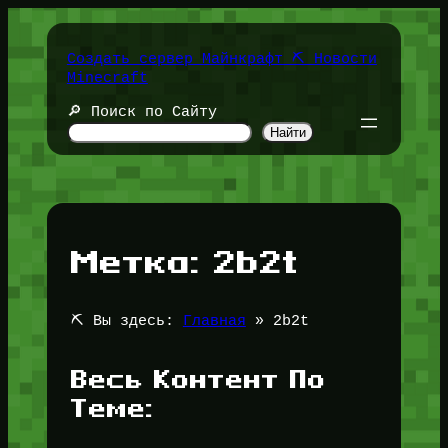
Перейти
к
содержимому
Создать сервер Майнкрафт ⛏️ Новости
Minecraft
🔎 Поиск по Сайту
Найти
Метка:
2b2t
⛏️ Вы здесь:
Главная
»
2b2t
Весь Контент По
Теме: