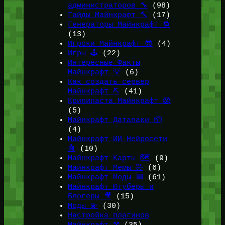
администраторов 🔧
(98)
Гайды Майнкрафт 🔨
(17)
Генераторы Майнкрафт 🔁
(13)
Игроки Майнкрафт 😎
(4)
Игры 🕹️
(22)
Интересные Факты
Майнкрафт 💡
(6)
Как создать сервер
Майнкрафт ⛏️
(41)
Крипипаста Майнкрафт 😱
(5)
Майнкрафт Датапаки 📦
(4)
Майнкрафт ИИ Нейросети
🤖
(10)
Майнкрафт Карты 🗺️
(9)
Майнкрафт Мемы 🤣
(6)
Майнкрафт Моды 🟩
(61)
Майнкрафт Ютуберы и
Блогеры 🎥
(15)
Моды 💫
(30)
Настройка плагинов