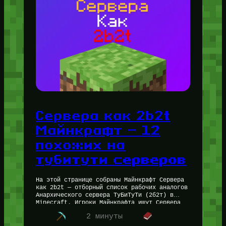
Сервера как 2b2t
Майнкрафт — 12
похожих на
тубитути серверов
На этой странице собраны Майнкрафт Сервера
как 2b2t — отборный список рабочих аналогов
Анархического сервера ТуБиТуТи (2б2т) в
Minecraft. Игроки Майнкрафта ищут Сервера
как 2b2t по разным причинам — кому-то…
2 минуты