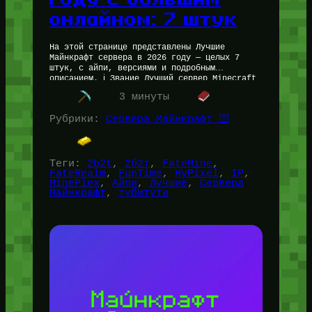
онлайном: 7 штук
На этой странице представлены Лучшие
Майнкрафт сервера в 2026 году — целых 7
штук, с айпи, версиями и подробным
описанием. ℹ️ Звание Лучший сервер Minecraft
даётся не просто так —…
3 минуты
Рубрики:
Сервера Майнкрафт 🛜
Теги:
2b2t
, 
2б2т
, 
FateMine
, 
FateRealm
, 
FunTime
, 
HyPixel
, 
IP
, 
MinePlex
, 
Айпи
, 
Лучшие
, 
Сервера
Майнкрафт
, 
тубитути