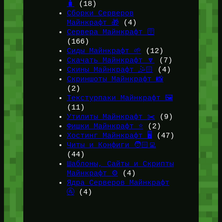
🧳
(18)
Сборки Серверов
Майнкрафт 🎁
(4)
Сервера Майнкрафт 🛜
(166)
Сиды Майнкрафт 🌱
(12)
Скачать Майнкрафт 🔽
(7)
Скины Майнкрафт 🤹🏻
(4)
Скриншоты Майнкрафт 📸
(2)
Текстурпаки Майнкрафт 🖼️
(11)
Утилиты Майнкрафт ✂️
(9)
Фишки Майнкрафт ⭐
(2)
Хостинг Майнкрафт 🖥️
(47)
Читы и Конфиги 🧑🏻‍💻
(44)
Шаблоны, Сайты и Скрипты
Майнкрафт ⚙️
(4)
Ядра Серверов Майнкрафт
🚰
(4)