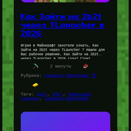
Как Зайти на 2b2t
через TLauncher в
2026
Играя в Майнкрафт захотели узнать, Как
Зайти на 2b2t через TLauncher ? Нашли для
Вас рабочее решение. Как Зайти на 2b2t
через TLauncher в 2026 году? Стоит
понимать, что 2b2t…
2 минуты
Рубрики:
Сервера Майнкрафт 🛜
Теги:
2b2t
, 
2б2т
, 
Майнкрафт
Сервера
, 
Сервера Майнкрафт