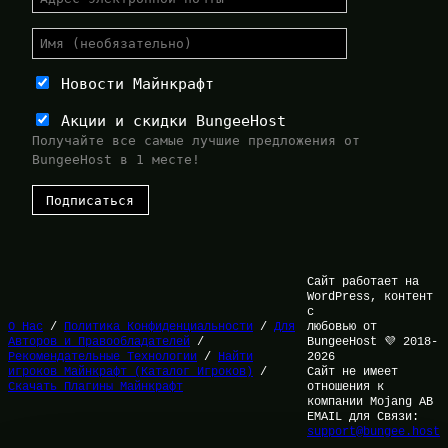
Новости Майнкрафт
Акции и скидки BungeeHost
Получайте все самые лучшие предложения от
BungeeHost в 1 месте!
Сайт работает на
WordPress, контент
с
О Нас
/
Политика Конфиденциальности
/
Для
любовью от
Авторов и Правообладателей
/
BungeeHost 💜 2018-
Рекомендательные Технологии
/
Найти
2026
игроков Майнкрафт (Каталог Игроков)
/
Сайт не имеет
Скачать Плагины Майнкрафт
отношения к
компании Mojang AB
EMAIL для Связи:
support@bungee.host