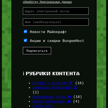
обработку Персональных Данных
Новости Майнкрафт
Акции и скидки BungeeHost
ℹ️ РУБРИКИ КОНТЕНТА
HyTale / ХайТейл 🌳
(16)
Анимации Майнкрафт 🎞️
(1)
Браузерные Игры 🎮
(18)
Видео Майнкрафт 📽️
(4)
Гайды для