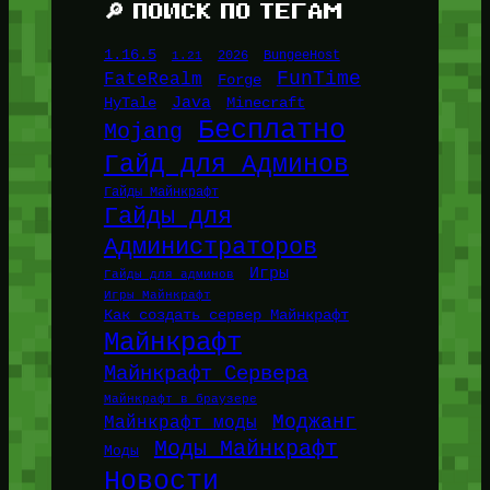
🔎 ПОИСК ПО ТЕГАМ
1.16.5
1.21
2026
BungeeHost
FunTime
FateRealm
Forge
Java
HyTale
Minecraft
Бесплатно
Mojang
Гайд для Админов
Гайды Майнкрафт
Гайды для
Администраторов
Игры
Гайды для админов
Игры Майнкрафт
Как создать сервер Майнкрафт
Майнкрафт
Майнкрафт Сервера
Майнкрафт в браузере
Моджанг
Майнкрафт моды
Моды Майнкрафт
Моды
Новости