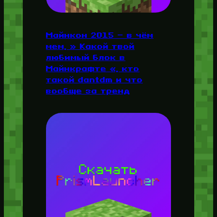
Майнкон 2015 — в чём
мем, » Какой твой
любимый блок в
Майнкрафте «, кто
такой dantdm и что
вообще за тренд