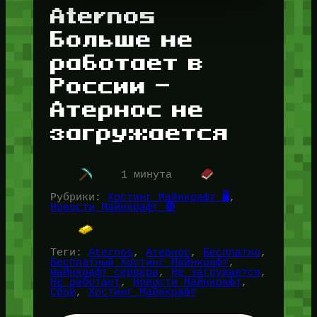
Aternos
Больше не
работает в
России —
Атернос не
загружается
1 минута
Рубрики:
Хостинг Майнкрафт 🖥️
, 
Новости Майнкрафт 🔴
Теги:
Aternos
, 
Атернос
, 
Бесплатно
, 
Бесплатный Хостинг Майнкрафт
, 
майнкрафт сервера
, 
Не загружается
, 
Не работает
, 
Новости Майнкрафт
, 
Сбой
, 
Хостинг Майнкрафт