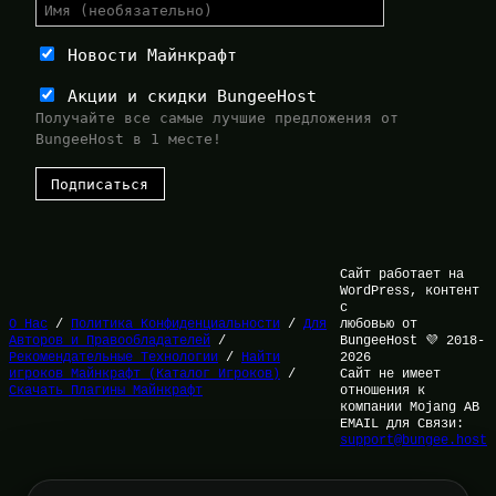
Новости Майнкрафт
Акции и скидки BungeeHost
Получайте все самые лучшие предложения от
BungeeHost в 1 месте!
Сайт работает на
WordPress, контент
с
О Нас
/
Политика Конфиденциальности
/
Для
любовью от
Авторов и Правообладателей
/
BungeeHost 💜 2018-
Рекомендательные Технологии
/
Найти
2026
игроков Майнкрафт (Каталог Игроков)
/
Сайт не имеет
Скачать Плагины Майнкрафт
отношения к
компании Mojang AB
EMAIL для Связи:
support@bungee.host