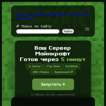
Перейти
к
содержимому
Создать сервер Майнкрафт ⛏️ Новости
Minecraft
🔎 Поиск по Сайту
Найти
Ваш Сервер
Майнкрафт
Готов через
5 минут
∞ Слоты
~7 мс Пинг
AntiDDoS
630+ Сборок
Буквенный IP
Запустить
От 99₽/мес
·
102 000+ клиентов
·
4.8/5