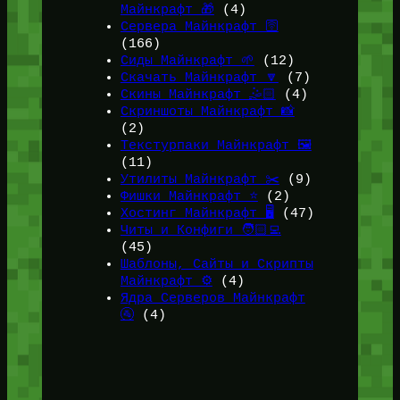
Майнкрафт 🎁
(4)
Сервера Майнкрафт 🛜
(166)
Сиды Майнкрафт 🌱
(12)
Скачать Майнкрафт 🔽
(7)
Скины Майнкрафт 🤹🏻
(4)
Скриншоты Майнкрафт 📸
(2)
Текстурпаки Майнкрафт 🖼️
(11)
Утилиты Майнкрафт ✂️
(9)
Фишки Майнкрафт ⭐
(2)
Хостинг Майнкрафт 🖥️
(47)
Читы и Конфиги 🧑🏻‍💻
(45)
Шаблоны, Сайты и Скрипты
Майнкрафт ⚙️
(4)
Ядра Серверов Майнкрафт
🚰
(4)