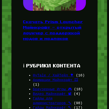
Скачать Prism Launcher
Майнкрафт — открытый
лаунчер с поддержкой
модов и модпаков
ℹ️ РУБРИКИ КОНТЕНТА
HyTale / ХайТейл 🌳
(16)
Анимации Майнкрафт 🎞️
(1)
Браузерные Игры 🎮
(18)
Видео Майнкрафт 📽️
(4)
Гайды для
администраторов 🔧
(98)
Гайды Майнкрафт 🔨
(17)