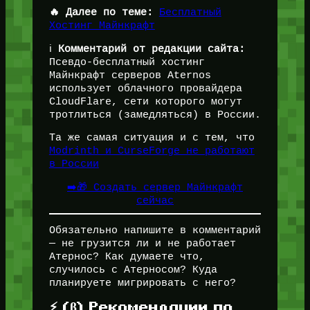
🔥 Далее по теме:
Бесплатный
Хостинг Майнкрафт
ℹ️
Комментарий от редакции сайта:
Псевдо-бесплатный хостинг
Майнкрафт серверов Aternos
использует облачного провайдера
CloudFlare, сети которого могут
тротлиться (замедляться) в России.
Та же самая ситуация и с тем, что
Modrinth и CurseForge не работают
в России
➡️🎁 Создать сервер Майнкрафт
сейчас
Обязательно напишите в комментарий
— не грузится ли и не работает
Атернос? Как думаете что,
случилось с Атерносом? Куда
планируете мигрировать с него?
⚡ (β) Рекомендации по