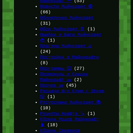
Майнкрафт 🔦
(53)
Новости Майнкрафт 🔴
(66)
Обновления Майнкрафт
(31)
Обои Майнкрафт 📔
(1)
Ошибки и Баги Майнкрафт
🐞
(1)
Плагины Майнкрафт ♨️
(24)
Постройки в Майнкрафте
(8)
Программы ⌨️
(27)
Промокоды и Скидки
Майнкрафт 🎫
(2)
Прочее 🧱
(45)
Раздачи Игр Стим / Steam
🎲
(1)
Ресурспаки Майнкрафт 📚
(10)
Рецепты Крафта 🪚
(1)
Сборки Модов Майнкрафт
🧳
(18)
Сборки Серверов