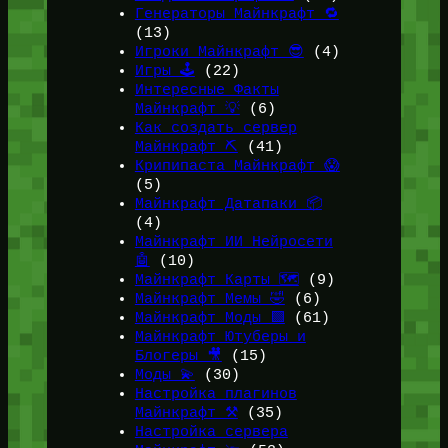
Генераторы Майнкрафт 🔁
(13)
Игроки Майнкрафт 😎
(4)
Игры 🕹️
(22)
Интересные Факты
Майнкрафт 💡
(6)
Как создать сервер
Майнкрафт ⛏️
(41)
Крипипаста Майнкрафт 😱
(5)
Майнкрафт Датапаки 📦
(4)
Майнкрафт ИИ Нейросети
🤖
(10)
Майнкрафт Карты 🗺️
(9)
Майнкрафт Мемы 🤣
(6)
Майнкрафт Моды 🟩
(61)
Майнкрафт Ютуберы и
Блогеры 🎥
(15)
Моды 💫
(30)
Настройка плагинов
Майнкрафт ⚒️
(35)
Настройка сервера