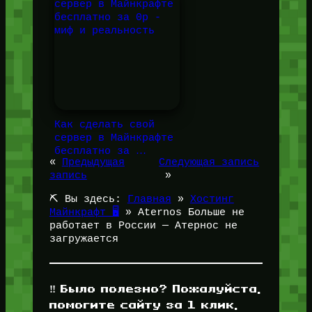
Как сделать свой
сервер в Майнкрафте
бесплатно за …
«
Предыдущая
Следующая запись
запись
»
⛏️ Вы здесь:
Главная
»
Хостинг
Майнкрафт 🖥️
»
Aternos Больше не
работает в России — Атернос не
загружается
‼️ Было полезно? Пожалуйста,
помогите сайту за 1 клик,