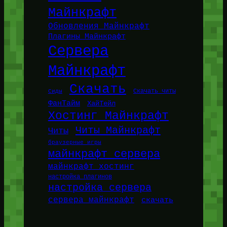
Майнкрафт
Обновления Майнкрафт
Плагины Майнкрафт
Сервера
Майнкрафт
Скачать
Сиды
Скачать читы
ФанТайм
ХайТейл
Хостинг Майнкрафт
Читы Майнкрафт
Читы
браузерные игры
майнкрафт сервера
майнкрафт хостинг
настройка плагинов
настройка сервера
сервера майнкрафт
скачать