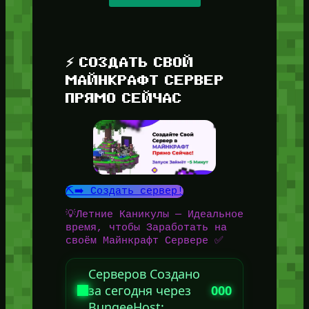
⚡ СОЗДАТЬ СВОЙ
МАЙНКРАФТ СЕРВЕР
ПРЯМО СЕЙЧАС
⛏️➡️ Создать сервер!
💡Летние Каникулы — Идеальное
время, чтобы Заработать на
своём Майнкрафт Сервере ✅
Серверов Создано
за сегодня через
000
BungeeHost: