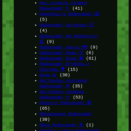
Как создать сервер
Майнкрафт ⛏️
(41)
Крипипаста Майнкрафт 😱
(5)
Майнкрафт Датапаки 📦
(4)
Майнкрафт ИИ Нейросети
🤖
(9)
Майнкрафт Карты 🗺️
(9)
Майнкрафт Мемы 🤣
(6)
Майнкрафт Моды 🟩
(61)
Майнкрафт Ютуберы и
Блогеры 🎥
(15)
Моды 💫
(30)
Настройка плагинов
Майнкрафт ⚒️
(35)
Настройка сервера
Майнкрафт 🔦
(53)
Новости Майнкрафт 🔴
(65)
Обновления Майнкрафт
(30)
Обои Майнкрафт 📔
(1)
Ошибки и Баги Майнкрафт