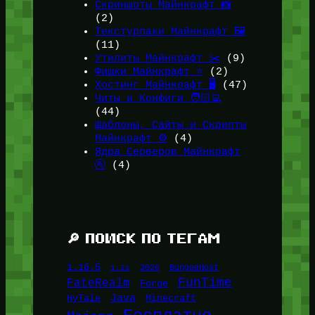
Скриншоты Майнкрафт 📸
(2)
Текстурпаки Майнкрафт 🖼️
(11)
Утилиты Майнкрафт ✂️
(9)
Фишки Майнкрафт ⭐
(2)
Хостинг Майнкрафт 🖥️
(47)
Читы и Конфиги 🧑🏻‍💻
(44)
Шаблоны, Сайты и Скрипты
Майнкрафт ⚙️
(4)
Ядра Серверов Майнкрафт
🚰
(4)
🔎 ПОИСК ПО ТЕГАМ
1.16.5
1.21
2026
BungeeHost
FunTime
FateRealm
Forge
Java
HyTale
Minecraft