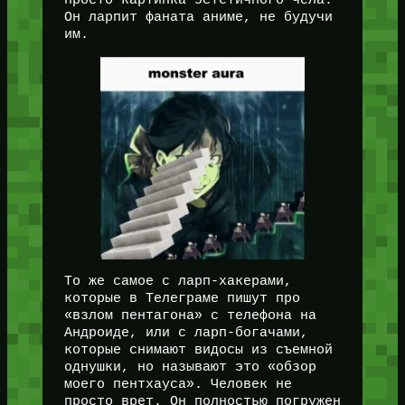
просто картинка эстетичного чела.
Он ларпит фаната аниме, не будучи
им.
То же самое с ларп-хакерами,
которые в Телеграме пишут про
«взлом пентагона» с телефона на
Андроиде, или с ларп-богачами,
которые снимают видосы из съемной
однушки, но называют это «обзор
моего пентхауса». Человек не
просто врет. Он полностью погружен