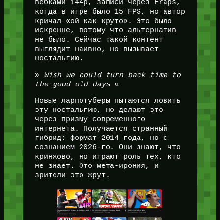
вебками 144p, записи через Fraps,
когда в игре было 15 FPS, но автор
кричал «ой как круто». Это было
искренне, потому что альтернатив
не было. Сейчас такой контент
выглядит наивно, но вызывает
ностальгию.
»
Wish we could turn back time to
the good old days
«
Новые ларпотуберы пытаются ловить
эту ностальгию, но делают это
через призму современного
интернета. Получается странный
гибрид: формат 2014 года, но с
сознанием 2026-го. Они знают, что
кринжово, но играют роль тех, кто
не знает. Это мета-ирония, и
зрители это жрут.