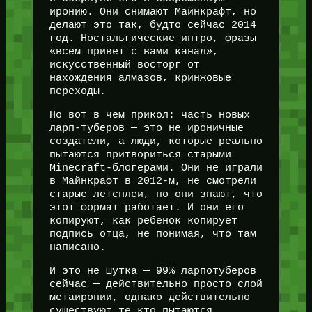
иронию. Они снимают Майнкрафт, но
делают это так, будто сейчас 2014
год. Ностальгические интро, фразы
«всем привет с вами канал»,
искусственный восторг от
нахождения алмазов, кринжовые
переходы.
Но вот в чем прикол: часть новых
ларп-туберов — это не ироничные
создатели, а люди, которые реально
пытаются притвориться старыми
Minecraft-блогерами. Они не играли
в Майнкрафт в 2012-м, не смотрели
старые летсплеи, но они знают, что
этот формат работает. И они его
копируют, как ребенок копирует
подпись отца, не понимая, что там
написано.
И это не шутка — 99% ларпотуберов
сейчас — действительно просто слой
метаиронии, однако действительно
существуют те кто пытаются