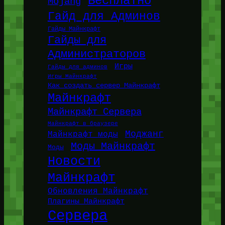
Бесплатно
Mojang
Гайд для Админов
Гайды Майнкрафт
Гайды для
Администраторов
Игры
Гайды для админов
Игры Майнкрафт
Как создать сервер Майнкрафт
Майнкрафт
Майнкрафт Сервера
Майнкрафт в браузере
Моджанг
Майнкрафт моды
Моды Майнкрафт
Моды
Новости
Майнкрафт
Обновления Майнкрафт
Плагины Майнкрафт
Сервера