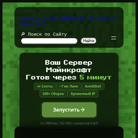
Перейти
к
содержимому
Создать сервер Майнкрафт ⛏️ Новости
Minecraft
🔎 Поиск по Сайту
Найти
Ваш Сервер
Майнкрафт
Готов через
5 минут
∞ Слоты
~7 мс Пинг
AntiDDoS
630+ Сборок
Буквенный IP
Запустить
От 99₽/мес
·
102 000+ клиентов
·
4.8/5