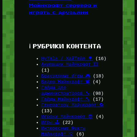
Майнкрафт сервера и
играть с друзьями
ℹ️ РУБРИКИ КОНТЕНТА
HyTale / ХайТейл 🌳
(16)
Анимации Майнкрафт 🎞️
(1)
Браузерные Игры 🎮
(18)
Видео Майнкрафт 📽️
(4)
Гайды для
администраторов 🔧
(98)
Гайды Майнкрафт 🔨
(17)
Генераторы Майнкрафт 🔁
(13)
Игроки Майнкрафт 😎
(4)
Игры 🕹️
(22)
Интересные Факты
Майнкрафт 💡
(6)