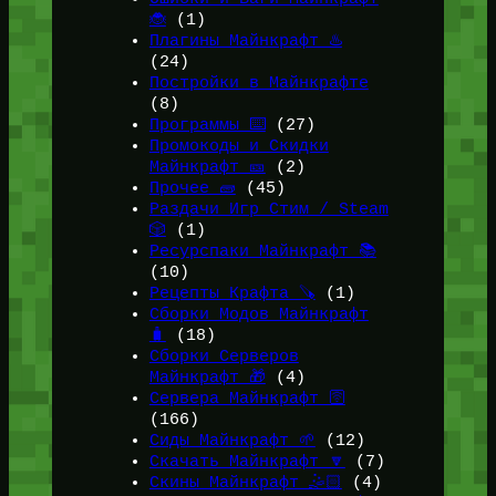
🐞
(1)
Плагины Майнкрафт ♨️
(24)
Постройки в Майнкрафте
(8)
Программы ⌨️
(27)
Промокоды и Скидки
Майнкрафт 🎫
(2)
Прочее 🧱
(45)
Раздачи Игр Стим / Steam
🎲
(1)
Ресурспаки Майнкрафт 📚
(10)
Рецепты Крафта 🪚
(1)
Сборки Модов Майнкрафт
🧳
(18)
Сборки Серверов
Майнкрафт 🎁
(4)
Сервера Майнкрафт 🛜
(166)
Сиды Майнкрафт 🌱
(12)
Скачать Майнкрафт 🔽
(7)
Скины Майнкрафт 🤹🏻
(4)