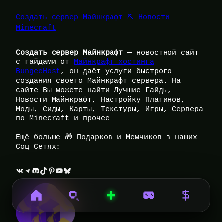
Создать сервер Майнкрафт ⛏️ Новости
Minecraft
Создать сервер Майнкрафт
— новостной сайт
с гайдами от
Майнкрафт хостинга
BungeeHost
, он даёт услуги быстрого
создания своего Майнкрафт сервера. На
сайте Вы можете найти Лучшие Гайды,
Новости Майнкрафт, Настройку Плагинов,
Моды, Сиды, Карты, Текстуры, Игры, Сервера
по Minecraft и прочее
Ещё больше 🎁 Подарков и Мемчиков в наших
Соц Сетях:
ВКонтакте
Telegram
Discord
TikTok
Pinterest
YouTube
Bluesky