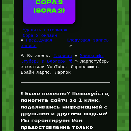
Удалить вотермарк
Сора 2 онлайн
«
Предыдущая
Следующая запись
запись
»
⛏️ Вы здесь:
Главная
»
Майнкрафт
Ютуберы и Блогеры 🎥
»
Ларпотуберы
захватили YouTube: Ларполошка,
Брайн Ларпс, Ларпок
‼️ Было полезно? Пожалуйста,
помогите сайту за 1 клик,
поделившись информацией с
друзьями и другими людьми!
Мы гарантируем Вам
предоставление только