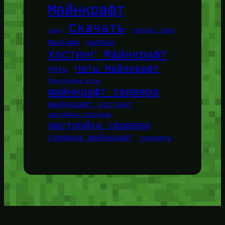
Майнкрафт
Скачать
Сиды
Скачать читы
ФанТайм
ХайТейл
Хостинг Майнкрафт
Читы Майнкрафт
Читы
браузерные игры
майнкрафт сервера
майнкрафт хостинг
настройка плагинов
настройка сервера
сервера майнкрафт
скачать