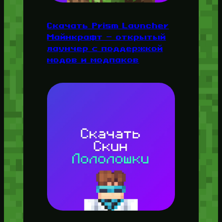
Скачать Prism Launcher
Майнкрафт — открытый
лаунчер с поддержкой
модов и модпаков