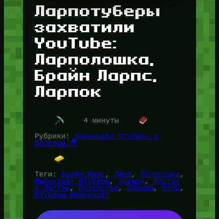
Ларпотуберы
захватили
YouTube:
Ларполошка,
Брайн Ларпс,
Ларпок
4 минуты
Рубрики:
Майнкрафт Ютуберы и
Блогеры 🎥
Теги:
Брайн Мапс
, 
Ларп
, 
Лололошка
, 
Майнкрафт Ютуберы
, 
Мармок
, 
Мистик
и Лаггер
, 
Позерство
, 
Тренды
, 
Ютуб
, 
Ютуберы Майнкрафт