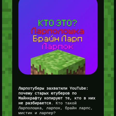
Ларпотуберы захватили YouTube:
почему старых ютуберов по
Майнкрафту копируют те, кто в них
не разбирается
. Кто такой
Ларполошка, ларпок, брайн ларпс,
мистик и ларпер?