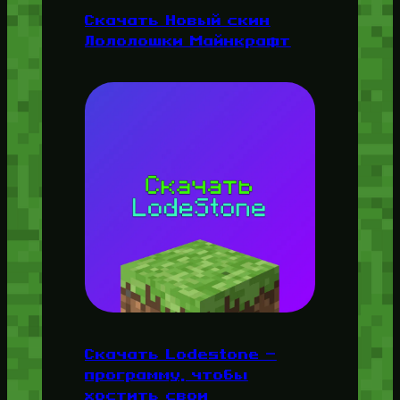
Скачать Новый скин
Лололошки Майнкрафт
Скачать Lodestone —
программу, чтобы
хостить свои