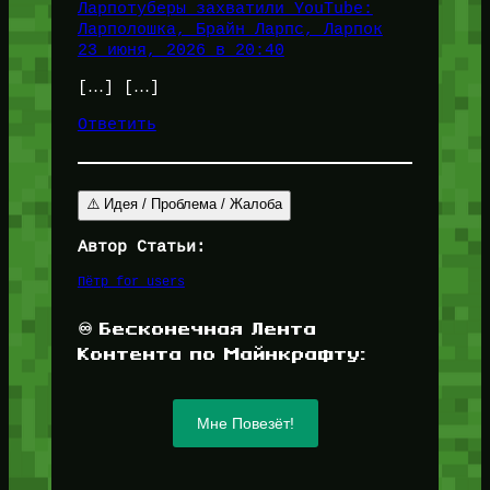
Ларпотуберы захватили YouTube:
Ларполошка, Брайн Ларпс, Ларпок
23 июня, 2026 в 20:40
[…] […]
Ответить
⚠️ Идея / Проблема / Жалоба
Автор Статьи:
Пётр for_users
♾️ Бесконечная Лента
Контента по Майнкрафту:
Мне Повезёт!