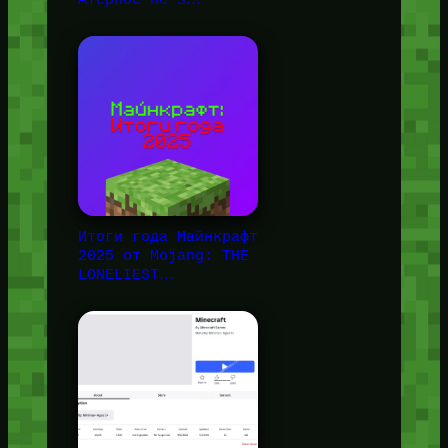
Итоги года Майнкрафт
2025 от Mojang: THE
LONELIEST…