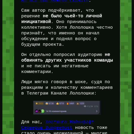
Вы всё ещё можете скачать
.
Сам автор подчёркивает, что
решение
не было чьей-то личной
инициативой
. Оно принималось
коллективно. Хотя Лололошка честно
признаёт, что именно он начал
обсуждение и поднял вопрос о
будущем проекта.
Он отдельно попросил аудиторию
не
обвинять других участников команды
и не писать им негативные
комментарии.
Люди мягко говоря в шоке, судя по
реакциям и количеству комментариев
в Телеграм Канале Лололошки:
Для нас,
Хостинга Майнкрафт
Серверов BungeeHost
новость тоже
стало очень неожиданной — многие