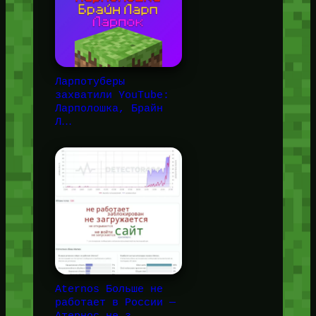
Ларпотуберы
захватили YouTube:
Ларполошка, Брайн
Л…
Aternos Больше не
работает в России —
Атернос не з…