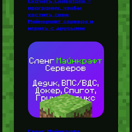
Скачать Lodestone —
программу, чтобы
хостить свои
Майнкрафт сервера и
играть с друзьями
Сленг Майнкрафт