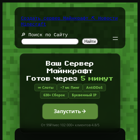
Перейти
к
содержимому
Создать сервер Майнкрафт ⛏️ Новости
Minecraft
🔎 Поиск по Сайту
Найти
Ваш Сервер
Майнкрафт
Готов через
5 минут
∞ Слоты
~7 мс Пинг
AntiDDoS
630+ Сборок
Буквенный IP
Запустить
От 99₽/мес
·
102 000+ клиентов
·
4.8/5