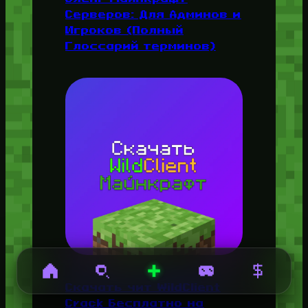
Серверов: Для Админов и
Игроков (Полный
Глоссарий терминов)
Скачать чит WildClient
Crack Бесплатно на