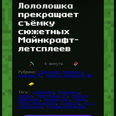
Лололошка
прекращает
съёмку
сюжетных
Майнкрафт-
летсплеев
4 минуты
Рубрики:
Майнкрафт Ютуберы и
Блогеры 🎥
, 
Новости Майнкрафт 🔴
Теги:
Lololowka
, 
Лололошка
, 
Лолофд
, 
Мастерская 47
, 
Новости
Майнкрафт
, 
Проишествия
, 
Роман
, 
Роман Фильченков
, 
Скандалы
, 
Что с
лололошкой
, 
Ютуберы Майнкрафт