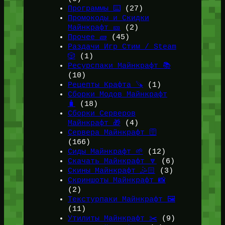
Программы ⌨️
(27)
Промокоды и Скидки
Майнкрафт 🎫
(2)
Прочее 🧱
(45)
Раздачи Игр Стим / Steam
🎲
(1)
Ресурспаки Майнкрафт 📚
(10)
Рецепты Крафта 🪚
(1)
Сборки Модов Майнкрафт
🧳
(18)
Сборки Серверов
Майнкрафт 🎁
(4)
Сервера Майнкрафт 🛜
(166)
Сиды Майнкрафт 🌱
(12)
Скачать Майнкрафт 🔽
(6)
Скины Майнкрафт 🤹🏻
(3)
Скриншоты Майнкрафт 📸
(2)
Текстурпаки Майнкрафт 🖼️
(11)
Утилиты Майнкрафт ✂️
(9)