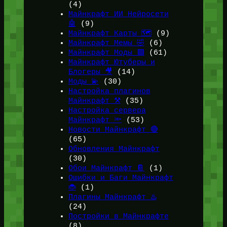
(4)
Майнкрафт ИИ Нейросети
🤖
(9)
Майнкрафт Карты 🗺️
(9)
Майнкрафт Мемы 🤣
(6)
Майнкрафт Моды 🟩
(61)
Майнкрафт Ютуберы и
Блогеры 🎥
(14)
Моды 💫
(30)
Настройка плагинов
Майнкрафт ⚒️
(35)
Настройка сервера
Майнкрафт 🔦
(53)
Новости Майнкрафт 🔴
(65)
Обновления Майнкрафт
(30)
Обои Майнкрафт 📔
(1)
Ошибки и Баги Майнкрафт
🐞
(1)
Плагины Майнкрафт ♨️
(24)
Постройки в Майнкрафте
(8)