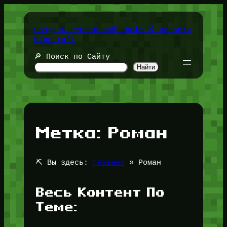
Перейти
к
содержимому
Создать сервер Майнкрафт ⛏️ Новости
Minecraft
🔎 Поиск по Сайту
Найти
Метка:
Роман
⛏️ Вы здесь:
Главная
»
Роман
Весь Контент По
Теме: