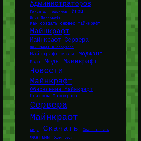
Администраторов
Игры
Гайды для админов
Игры Майнкрафт
Как создать сервер Майнкрафт
Майнкрафт
Майнкрафт Сервера
Майнкрафт в браузере
Моджанг
Майнкрафт моды
Моды Майнкрафт
Моды
Новости
Майнкрафт
Обновления Майнкрафт
Плагины Майнкрафт
Сервера
Майнкрафт
Скачать
Сиды
Скачать читы
ФанТайм
ХайТейл