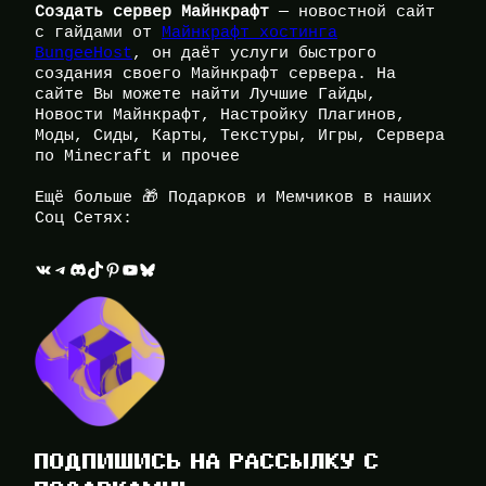
Создать сервер Майнкрафт
— новостной сайт
с гайдами от
Майнкрафт хостинга
BungeeHost
, он даёт услуги быстрого
создания своего Майнкрафт сервера. На
сайте Вы можете найти Лучшие Гайды,
Новости Майнкрафт, Настройку Плагинов,
Моды, Сиды, Карты, Текстуры, Игры, Сервера
по Minecraft и прочее
Ещё больше 🎁 Подарков и Мемчиков в наших
Соц Сетях:
ВКонтакте
Telegram
Discord
TikTok
Pinterest
YouTube
Bluesky
ПОДПИШИСЬ НА РАССЫЛКУ С