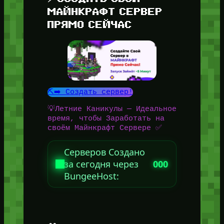
МАЙНКРАФТ СЕРВЕР
ПРЯМО СЕЙЧАС
⛏️➡️ Создать сервер!
💡Летние Каникулы — Идеальное
время, чтобы Заработать на
своём Майнкрафт Сервере ✅
Серверов Создано
за сегодня через
000
BungeeHost: