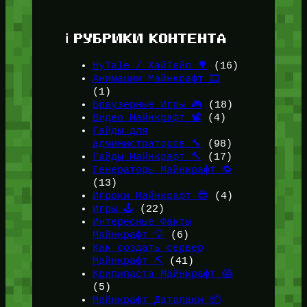
ℹ️ РУБРИКИ КОНТЕНТА
HyTale / ХайТейл 🌳
(16)
Анимации Майнкрафт 🎞️
(1)
Браузерные Игры 🎮
(18)
Видео Майнкрафт 📽️
(4)
Гайды для
администраторов 🔧
(98)
Гайды Майнкрафт 🔨
(17)
Генераторы Майнкрафт 🔁
(13)
Игроки Майнкрафт 😎
(4)
Игры 🕹️
(22)
Интересные Факты
Майнкрафт 💡
(6)
Как создать сервер
Майнкрафт ⛏️
(41)
Крипипаста Майнкрафт 😱
(5)
Майнкрафт Датапаки 📦