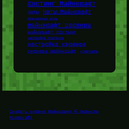
Хостинг Майнкрафт
Читы Майнкрафт
Читы
браузерные игры
майнкрафт сервера
майнкрафт хостинг
настройка плагинов
настройка сервера
сервера майнкрафт
скачать
Создать сервер Майнкрафт ⛏️ Новости
Minecraft