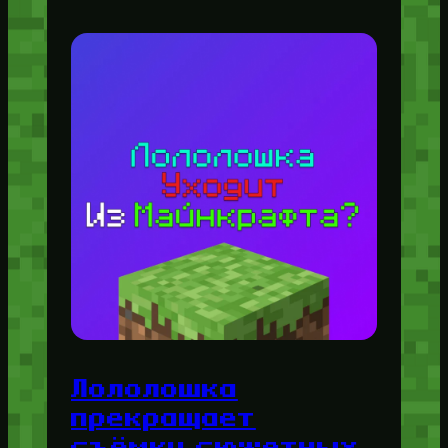
Лололошка
прекращает
съёмку сюжетных