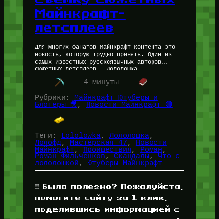
Майнкрафт-
летсплеев
Для многих фанатов Майнкрафт-контента это
новость, которую трудно принять. Один из
самых известных русскоязычных авторов
сюжетных летсплеев — Лололошка
(MrLololoshka) — объявил о завершении эпохи
4 минуты
своих сюжетных Майнкрафт сезонов. Проект,…
Рубрики:
Майнкрафт Ютуберы и
Блогеры 🎥
, 
Новости Майнкрафт 🔴
Теги:
Lololowka
, 
Лололошка
, 
Лолофд
, 
Мастерская 47
, 
Новости
Майнкрафт
, 
Проишествия
, 
Роман
, 
Роман Фильченков
, 
Скандалы
, 
Что с
лололошкой
, 
Ютуберы Майнкрафт
‼️ Было полезно? Пожалуйста,
помогите сайту за 1 клик,
поделившись информацией с