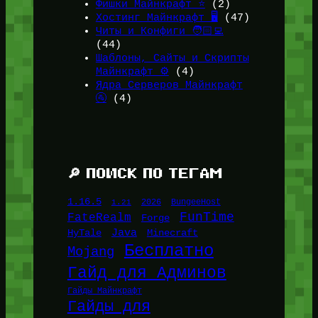
Фишки Майнкрафт ⭐
(2)
Хостинг Майнкрафт 🖥️
(47)
Читы и Конфиги 🧑🏻‍💻
(44)
Шаблоны, Сайты и Скрипты
Майнкрафт ⚙️
(4)
Ядра Серверов Майнкрафт
🚰
(4)
🔎 ПОИСК ПО ТЕГАМ
1.16.5
1.21
2026
BungeeHost
FunTime
FateRealm
Forge
Java
HyTale
Minecraft
Бесплатно
Mojang
Гайд для Админов
Гайды Майнкрафт
Гайды для