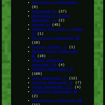
Постройки в Майнкрафте
(8)
Программы ⌨️
(27)
Промокоды и Скидки
Майнкрафт 🎫
(2)
Прочее 🧱
(45)
Раздачи Игр Стим / Steam
🎲
(1)
Ресурспаки Майнкрафт 📚
(10)
Рецепты Крафта 🪚
(1)
Сборки Модов Майнкрафт
🧳
(18)
Сборки Серверов
Майнкрафт 🎁
(4)
Сервера Майнкрафт 🛜
(166)
Сиды Майнкрафт 🌱
(12)
Скачать Майнкрафт 🔽
(7)
Скины Майнкрафт 🤹🏻
(4)
Скриншоты Майнкрафт 📸
(2)
Текстурпаки Майнкрафт 🖼️