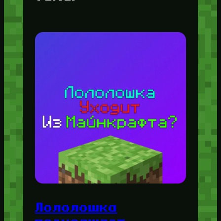
Лололошка