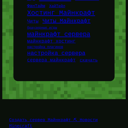
ФанТайм
ХайТейл
Хостинг Майнкрафт
Читы Майнкрафт
Читы
браузерные игры
майнкрафт сервера
майнкрафт хостинг
настройка плагинов
настройка сервера
сервера майнкрафт
скачать
Создать сервер Майнкрафт ⛏️ Новости
Minecraft