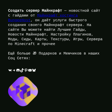
Создать сервер Майнкрафт
— новостной сайт
с гайдами от
Майнкрафт хостинга
BungeeHost
, он даёт услуги быстрого
создания своего Майнкрафт сервера. На
сайте Вы можете найти Лучшие Гайды,
Новости Майнкрафт, Настройку Плагинов,
Моды, Сиды, Карты, Текстуры, Игры, Сервера
по Minecraft и прочее
Ещё больше 🎁 Подарков и Мемчиков в наших
Соц Сетях:
ВКонтакте
Telegram
Discord
TikTok
Pinterest
YouTube
Bluesky