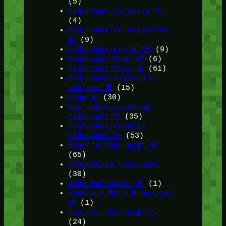
(5)
Майнкрафт Датапаки 📦
(4)
Майнкрафт ИИ Нейросети
🤖
(9)
Майнкрафт Карты 🗺️
(9)
Майнкрафт Мемы 🤣
(6)
Майнкрафт Моды 🟩
(61)
Майнкрафт Ютуберы и
Блогеры 🎥
(15)
Моды 💫
(30)
Настройка плагинов
Майнкрафт ⚒️
(35)
Настройка сервера
Майнкрафт 🔦
(53)
Новости Майнкрафт 🔴
(65)
Обновления Майнкрафт
(30)
Обои Майнкрафт 📔
(1)
Ошибки и Баги Майнкрафт
🐞
(1)
Плагины Майнкрафт ♨️
(24)