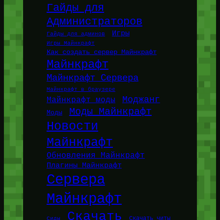
Гайды для
Администраторов
Игры
Гайды для админов
Игры Майнкрафт
Как создать сервер Майнкрафт
Майнкрафт
Майнкрафт Сервера
Майнкрафт в браузере
Моджанг
Майнкрафт моды
Моды Майнкрафт
Моды
Новости
Майнкрафт
Обновления Майнкрафт
Плагины Майнкрафт
Сервера
Майнкрафт
Скачать
Сиды
Скачать читы