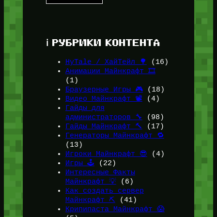
ℹ️ РУБРИКИ КОНТЕНТА
HyTale / ХайТейл 🌳
(16)
Анимации Майнкрафт 🎞️
(1)
Браузерные Игры 🎮
(18)
Видео Майнкрафт 📽️
(4)
Гайды для
администраторов 🔧
(98)
Гайды Майнкрафт 🔨
(17)
Генераторы Майнкрафт 🔁
(13)
Игроки Майнкрафт 😎
(4)
Игры 🕹️
(22)
Интересные Факты
Майнкрафт 💡
(6)
Как создать сервер
Майнкрафт ⛏️
(41)
Крипипаста Майнкрафт 😱