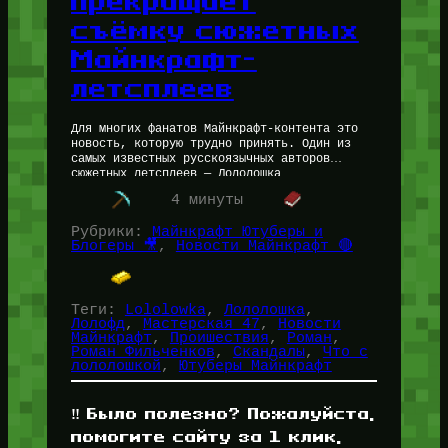
прекращает
съёмку сюжетных
Майнкрафт-
летсплеев
Для многих фанатов Майнкрафт-контента это
новость, которую трудно принять. Один из
самых известных русскоязычных авторов
сюжетных летсплеев — Лололошка
(MrLololoshka) — объявил о завершении эпохи
4 минуты
своих сюжетных Майнкрафт сезонов. Проект,…
Рубрики:
Майнкрафт Ютуберы и
Блогеры 🎥
, 
Новости Майнкрафт 🔴
Теги:
Lololowka
, 
Лололошка
, 
Лолофд
, 
Мастерская 47
, 
Новости
Майнкрафт
, 
Проишествия
, 
Роман
, 
Роман Фильченков
, 
Скандалы
, 
Что с
лололошкой
, 
Ютуберы Майнкрафт
‼️ Было полезно? Пожалуйста,
помогите сайту за 1 клик,