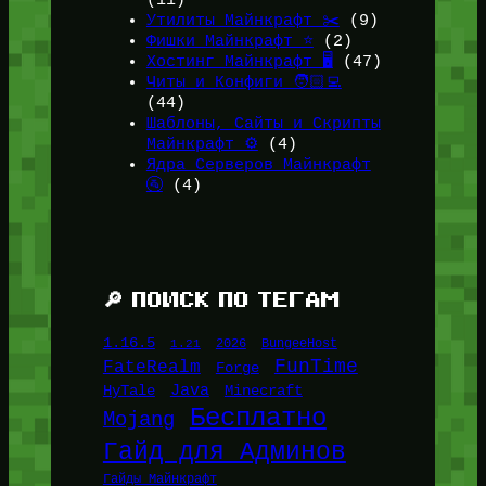
(11)
Утилиты Майнкрафт ✂️
(9)
Фишки Майнкрафт ⭐
(2)
Хостинг Майнкрафт 🖥️
(47)
Читы и Конфиги 🧑🏻‍💻
(44)
Шаблоны, Сайты и Скрипты
Майнкрафт ⚙️
(4)
Ядра Серверов Майнкрафт
🚰
(4)
🔎 ПОИСК ПО ТЕГАМ
1.16.5
1.21
2026
BungeeHost
FunTime
FateRealm
Forge
Java
HyTale
Minecraft
Бесплатно
Mojang
Гайд для Админов
Гайды Майнкрафт