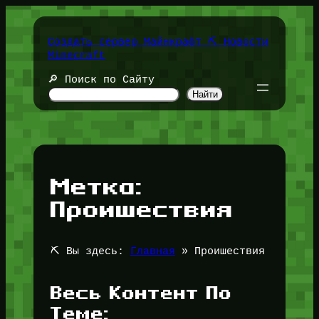
Перейти
к
содержимому
Создать сервер Майнкрафт ⛏️ Новости
Minecraft
🔎 Поиск по Сайту
Найти
Метка:
Проишествия
⛏️ Вы здесь:
Главная
»
Проишествия
Весь Контент По
Теме: