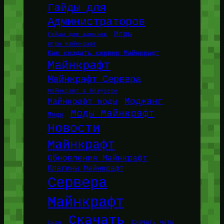
Гайды для
Администраторов
Игры
Гайды для админов
Игры Майнкрафт
Как создать сервер Майнкрафт
Майнкрафт
Майнкрафт Сервера
Майнкрафт в браузере
Моджанг
Майнкрафт моды
Моды Майнкрафт
Моды
Новости
Майнкрафт
Обновления Майнкрафт
Плагины Майнкрафт
Сервера
Майнкрафт
Скачать
Сиды
Скачать читы