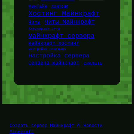
ФанТайм
ХайТейл
Хостинг Майнкрафт
Читы Майнкрафт
Читы
браузерные игры
майнкрафт сервера
майнкрафт хостинг
настройка плагинов
настройка сервера
сервера майнкрафт
скачать
Создать сервер Майнкрафт ⛏️ Новости
Minecraft