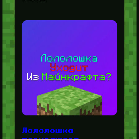
Лололошка