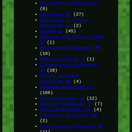
Постройки в Майнкрафте
(8)
Программы ⌨️
(27)
Промокоды и Скидки
Майнкрафт 🎫
(2)
Прочее 🧱
(45)
Раздачи Игр Стим / Steam
🎲
(1)
Ресурспаки Майнкрафт 📚
(10)
Рецепты Крафта 🪚
(1)
Сборки Модов Майнкрафт
🧳
(18)
Сборки Серверов
Майнкрафт 🎁
(4)
Сервера Майнкрафт 🛜
(166)
Сиды Майнкрафт 🌱
(12)
Скачать Майнкрафт 🔽
(7)
Скины Майнкрафт 🤹🏻
(4)
Скриншоты Майнкрафт 📸
(2)
Текстурпаки Майнкрафт 🖼️