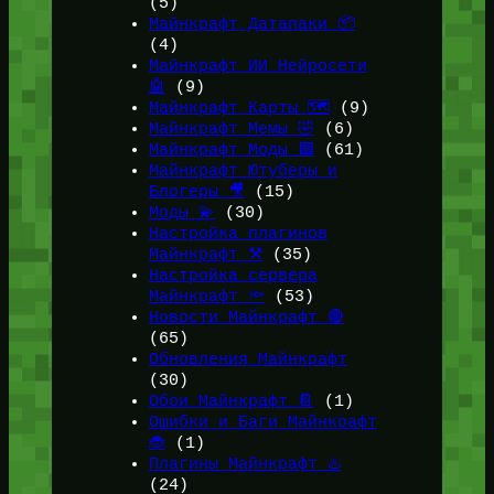
(5)
Майнкрафт Датапаки 📦
(4)
Майнкрафт ИИ Нейросети
🤖
(9)
Майнкрафт Карты 🗺️
(9)
Майнкрафт Мемы 🤣
(6)
Майнкрафт Моды 🟩
(61)
Майнкрафт Ютуберы и
Блогеры 🎥
(15)
Моды 💫
(30)
Настройка плагинов
Майнкрафт ⚒️
(35)
Настройка сервера
Майнкрафт 🔦
(53)
Новости Майнкрафт 🔴
(65)
Обновления Майнкрафт
(30)
Обои Майнкрафт 📔
(1)
Ошибки и Баги Майнкрафт
🐞
(1)
Плагины Майнкрафт ♨️
(24)