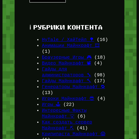
ℹ️ РУБРИКИ КОНТЕНТА
HyTale / ХайТейл 🌳
(16)
Анимации Майнкрафт 🎞️
(1)
Браузерные Игры 🎮
(18)
Видео Майнкрафт 📽️
(4)
Гайды для
администраторов 🔧
(98)
Гайды Майнкрафт 🔨
(17)
Генераторы Майнкрафт 🔁
(13)
Игроки Майнкрафт 😎
(4)
Игры 🕹️
(22)
Интересные Факты
Майнкрафт 💡
(6)
Как создать сервер
Майнкрафт ⛏️
(41)
Крипипаста Майнкрафт 😱