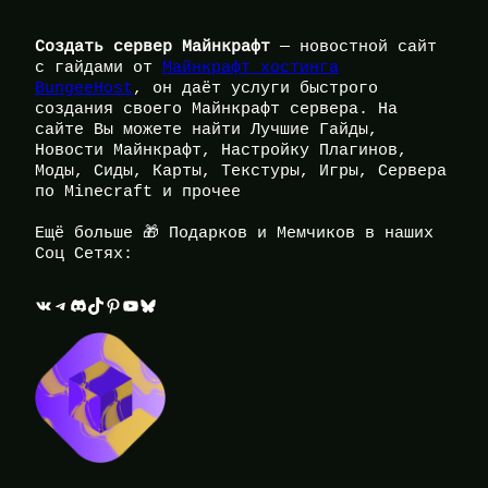
Создать сервер Майнкрафт
— новостной сайт
с гайдами от
Майнкрафт хостинга
BungeeHost
, он даёт услуги быстрого
создания своего Майнкрафт сервера. На
сайте Вы можете найти Лучшие Гайды,
Новости Майнкрафт, Настройку Плагинов,
Моды, Сиды, Карты, Текстуры, Игры, Сервера
по Minecraft и прочее
Ещё больше 🎁 Подарков и Мемчиков в наших
Соц Сетях:
ВКонтакте
Telegram
Discord
TikTok
Pinterest
YouTube
Bluesky