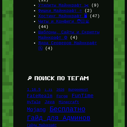
(11)
Утилиты Майнкрафт ✂️
(9)
Фишки Майнкрафт ⭐
(2)
Хостинг Майнкрафт 🖥️
(47)
Читы и Конфиги 🧑🏻‍💻
(44)
Шаблоны, Сайты и Скрипты
Майнкрафт ⚙️
(4)
Ядра Серверов Майнкрафт
🚰
(4)
🔎 ПОИСК ПО ТЕГАМ
1.16.5
1.21
2026
BungeeHost
FunTime
FateRealm
Forge
Java
HyTale
Minecraft
Бесплатно
Mojang
Гайд для Админов
Гайды Майнкрафт