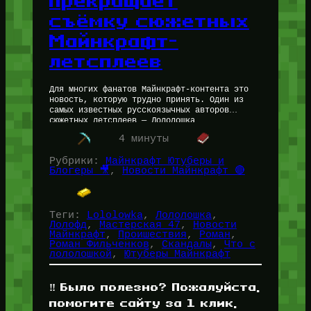
прекращает
съёмку сюжетных
Майнкрафт-
летсплеев
Для многих фанатов Майнкрафт-контента это
новость, которую трудно принять. Один из
самых известных русскоязычных авторов
сюжетных летсплеев — Лололошка
(MrLololoshka) — объявил о завершении эпохи
4 минуты
своих сюжетных Майнкрафт сезонов. Проект,…
Рубрики:
Майнкрафт Ютуберы и
Блогеры 🎥
, 
Новости Майнкрафт 🔴
Теги:
Lololowka
, 
Лололошка
, 
Лолофд
, 
Мастерская 47
, 
Новости
Майнкрафт
, 
Проишествия
, 
Роман
, 
Роман Фильченков
, 
Скандалы
, 
Что с
лололошкой
, 
Ютуберы Майнкрафт
‼️ Было полезно? Пожалуйста,
помогите сайту за 1 клик,