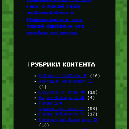
мем, » Какой твой
любимый блок в
Майнкрафте «, кто
такой dantdm и что
вообще за тренд
ℹ️ РУБРИКИ КОНТЕНТА
HyTale / ХайТейл 🌳
(16)
Анимации Майнкрафт 🎞️
(1)
Браузерные Игры 🎮
(18)
Видео Майнкрафт 📽️
(4)
Гайды для
администраторов 🔧
(98)
Гайды Майнкрафт 🔨
(17)
Генераторы Майнкрафт 🔁
(13)