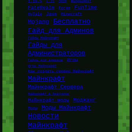
1.16.5
1.21
2026
BungeeHost
FunTime
FateRealm
Forge
Java
HyTale
Minecraft
Бесплатно
Mojang
Гайд для Админов
Гайды Майнкрафт
Гайды для
Администраторов
Игры
Гайды для админов
Игры Майнкрафт
Как создать сервер Майнкрафт
Майнкрафт
Майнкрафт Сервера
Майнкрафт в браузере
Моджанг
Майнкрафт моды
Моды Майнкрафт
Моды
Новости
Майнкрафт