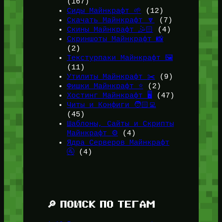
(167)
Сиды Майнкрафт 🌱
(12)
Скачать Майнкрафт 🔽
(7)
Скины Майнкрафт 🤹🏻
(4)
Скриншоты Майнкрафт 📸
(2)
Текстурпаки Майнкрафт 🖼️
(11)
Утилиты Майнкрафт ✂️
(9)
Фишки Майнкрафт ⭐
(2)
Хостинг Майнкрафт 🖥️
(47)
Читы и Конфиги 🧑🏻‍💻
(45)
Шаблоны, Сайты и Скрипты
Майнкрафт ⚙️
(4)
Ядра Серверов Майнкрафт
🚰
(4)
🔎 ПОИСК ПО ТЕГАМ