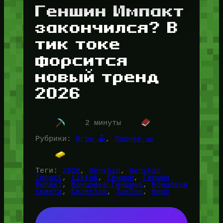
Геншин Импакт
закончился? В
тик токе
форсится
новый тренд
2026
2 минуты
Рубрики:
Игры 🕹️
, 
Прочее 🧱
Теги:
2026
, 
Genshin
, 
Genshin
Impact
, 
tiktok
, 
Геншин
, 
Геншин
Импакт
, 
Концовка Геншина
, 
Концовка
сюжета
, 
Селестия
, 
ТикТок
, 
Форс