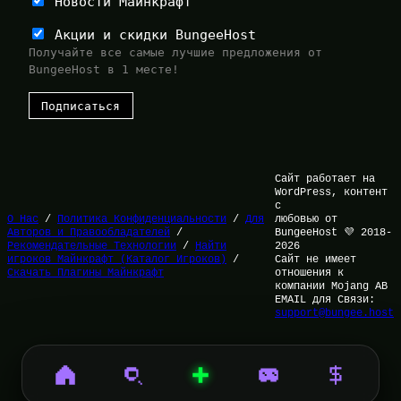
Новости Майнкрафт
Акции и скидки BungeeHost
Получайте все самые лучшие предложения от
BungeeHost в 1 месте!
Сайт работает на
WordPress, контент
с
О Нас
/
Политика Конфиденциальности
/
Для
любовью от
Авторов и Правообладателей
/
BungeeHost 💜 2018-
Рекомендательные Технологии
/
Найти
2026
игроков Майнкрафт (Каталог Игроков)
/
Сайт не имеет
Скачать Плагины Майнкрафт
отношения к
компании Mojang AB
EMAIL для Связи:
support@bungee.host