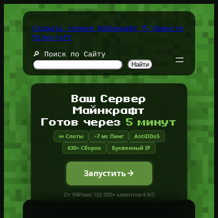
Перейти
к
содержимому
Создать сервер Майнкрафт ⛏️ Новости
Minecraft
🔎 Поиск по Сайту
Найти
Ваш Сервер
Майнкрафт
Готов через
5 минут
∞ Слоты
~7 мс Пинг
AntiDDoS
630+ Сборок
Буквенный IP
Запустить
От 99₽/мес
·
102 000+ клиентов
·
4.8/5