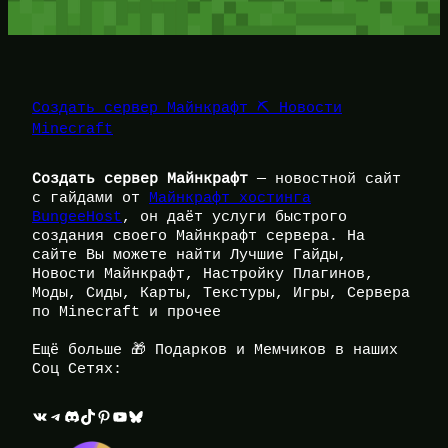
Создать сервер Майнкрафт ⛏️ Новости
Minecraft
Создать сервер Майнкрафт
— новостной сайт
с гайдами от
Майнкрафт хостинга
BungeeHost
, он даёт услуги быстрого
создания своего Майнкрафт сервера. На
сайте Вы можете найти Лучшие Гайды,
Новости Майнкрафт, Настройку Плагинов,
Моды, Сиды, Карты, Текстуры, Игры, Сервера
по Minecraft и прочее
Ещё больше 🎁 Подарков и Мемчиков в наших
Соц Сетях:
ВКонтакте
Telegram
Discord
TikTok
Pinterest
YouTube
Bluesky