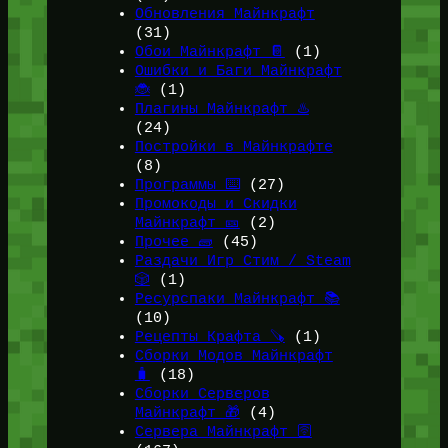
Обновления Майнкрафт
(31)
Обои Майнкрафт 📔
(1)
Ошибки и Баги Майнкрафт
🐞
(1)
Плагины Майнкрафт ♨️
(24)
Постройки в Майнкрафте
(8)
Программы ⌨️
(27)
Промокоды и Скидки
Майнкрафт 🎫
(2)
Прочее 🧱
(45)
Раздачи Игр Стим / Steam
🎲
(1)
Ресурспаки Майнкрафт 📚
(10)
Рецепты Крафта 🪚
(1)
Сборки Модов Майнкрафт
🧳
(18)
Сборки Серверов
Майнкрафт 🎁
(4)
Сервера Майнкрафт 🛜