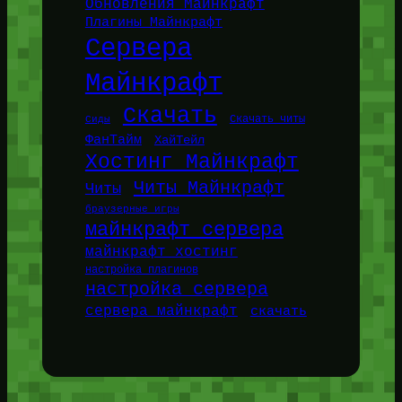
Обновления Майнкрафт
Плагины Майнкрафт
Сервера
Майнкрафт
Скачать
Сиды
Скачать читы
ФанТайм
ХайТейл
Хостинг Майнкрафт
Читы Майнкрафт
Читы
браузерные игры
майнкрафт сервера
майнкрафт хостинг
настройка плагинов
настройка сервера
сервера майнкрафт
скачать