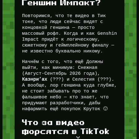
Геншин Импакт?
Повторимся, что те видео в Тик
токе, что люди сейчас видят с
концовкой геншина — просто
массовый рофл. Когда и как Genshin
Impact придёт к логическому,
сюжетному и геймплейному финалу —
не известно буквально никому.
Начнём с того, что ещё Должны
выйти, как минимум: Снежная
(Август-Сентябрь 2026 года),
Каэнри’ах
(???) и Селестия (???).
А вообще, лор геншина куда глубже,
не стоит забывать про то же
фальшивое небо — кто знает, что
придумают разработчики, дабы
нафармить ещё покупок Круток 🙂
Что за видео
форсятся в TikTok