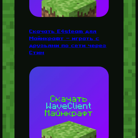
Скачать E4steam для
Майнкрафт — играть с
друзьями по сети через
Стим