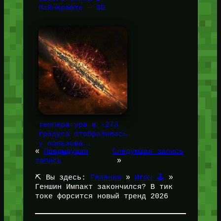
Майнкрафте — 3D
температура в -273
градуса отобразилась
у пользова…
«
Предыдущая
Следующая запись
запись
»
⛏️ Вы здесь:
Главная
»
Игры 🕹️
»
Геншин Импакт закончился? В тик
токе форсится новый тренд 2026