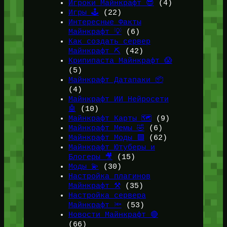
Игроки Майнкрафт 😎
(4)
Игры 🕹️
(22)
Интересные Факты
Майнкрафт 💡
(6)
Как создать сервер
Майнкрафт ⛏️
(42)
Крипипаста Майнкрафт 😱
(5)
Майнкрафт Датапаки 📦
(4)
Майнкрафт ИИ Нейросети
🤖
(10)
Майнкрафт Карты 🗺️
(9)
Майнкрафт Мемы 🤣
(6)
Майнкрафт Моды 🟩
(62)
Майнкрафт Ютуберы и
Блогеры 🎥
(15)
Моды 💫
(30)
Настройка плагинов
Майнкрафт ⚒️
(35)
Настройка сервера
Майнкрафт 🔦
(53)
Новости Майнкрафт 🔴
(66)