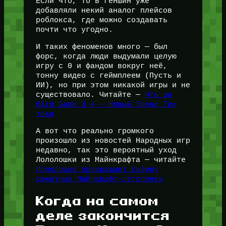
Если что, то в геншин уже
добавляли некий аналог плейсов
роблокса, где можно создавать
почти что угодно.
И таких феноменов много — был
форс, когда люди выдумали целую
игру с 0 и фандом вокруг неё,
тонну видео с геймплеем (Пусть и
ИИ), но при этом никакой игры и не
существовало. Читайте —
Что за
Bird Game 3-4 — Новый Тренд Тик
тока
А вот что реально громкого
произошло из новостей Народных игр
недавно, так это вероятный уход
Лололошки из Майнкрафта — читайте
Лололошка прекращает съёмку
сюжетных Майнкрафт-летсплеев
Когда на самом
деле закончится