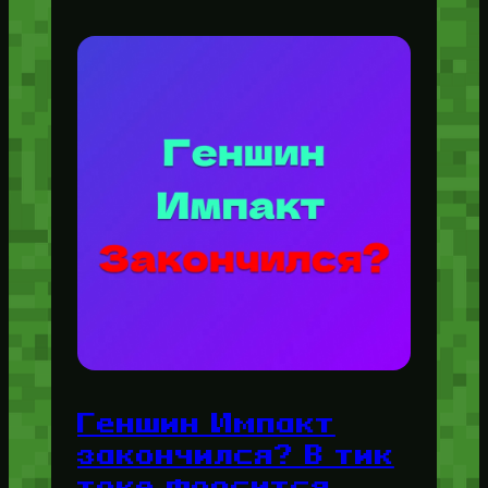
Геншин Импакт
закончился? В тик
токе форсится