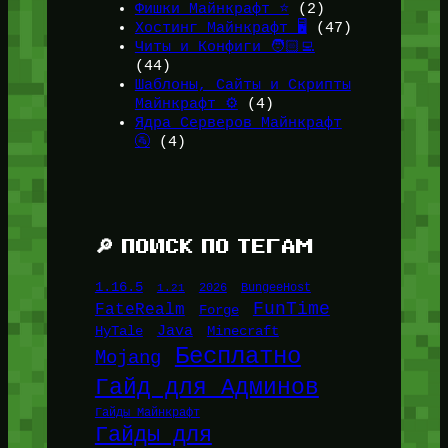
Фишки Майнкрафт ⭐
(2)
Хостинг Майнкрафт 🖥️
(47)
Читы и Конфиги 🧑🏻‍💻
(44)
Шаблоны, Сайты и Скрипты
Майнкрафт ⚙️
(4)
Ядра Серверов Майнкрафт
🚰
(4)
🔎 ПОИСК ПО ТЕГАМ
1.16.5
1.21
2026
BungeeHost
FunTime
FateRealm
Forge
Java
HyTale
Minecraft
Бесплатно
Mojang
Гайд для Админов
Гайды Майнкрафт
Гайды для