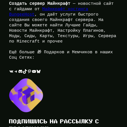
Создать сервер Майнкрафт
— новостной сайт
с гайдами от
Майнкрафт хостинга
BungeeHost
, он даёт услуги быстрого
создания своего Майнкрафт сервера. На
сайте Вы можете найти Лучшие Гайды,
Новости Майнкрафт, Настройку Плагинов,
Моды, Сиды, Карты, Текстуры, Игры, Сервера
по Minecraft и прочее
Ещё больше 🎁 Подарков и Мемчиков в наших
Соц Сетях:
ВКонтакте
Telegram
Discord
TikTok
Pinterest
YouTube
Bluesky
ПОДПИШИСЬ НА РАССЫЛКУ С