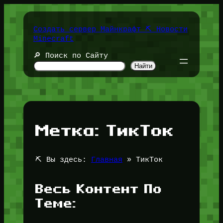
Перейти
к
содержимому
Создать сервер Майнкрафт ⛏️ Новости
Minecraft
🔎 Поиск по Сайту
Найти
Метка:
ТикТок
⛏️ Вы здесь:
Главная
»
ТикТок
Весь Контент По
Теме: