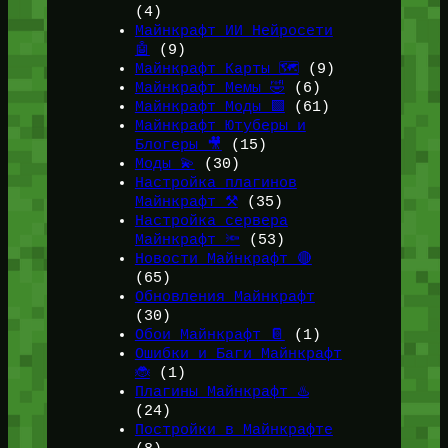
(4)
Майнкрафт ИИ Нейросети
🤖
(9)
Майнкрафт Карты 🗺️
(9)
Майнкрафт Мемы 🤣
(6)
Майнкрафт Моды 🟩
(61)
Майнкрафт Ютуберы и
Блогеры 🎥
(15)
Моды 💫
(30)
Настройка плагинов
Майнкрафт ⚒️
(35)
Настройка сервера
Майнкрафт 🔦
(53)
Новости Майнкрафт 🔴
(65)
Обновления Майнкрафт
(30)
Обои Майнкрафт 📔
(1)
Ошибки и Баги Майнкрафт
🐞
(1)
Плагины Майнкрафт ♨️
(24)
Постройки в Майнкрафте