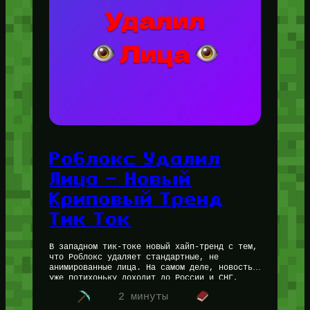
Роблокс Удалил
Лица — Новый
Криповый Тренд
Тик Ток
В западном тик-токе новый хайп-тренд с тем,
что Роблокс удаляет стандартные, не
анимированные лица. На самом деле, новость
уже потихоньку доходит до России и СНГ,
однако одна часть тренда остаётся…
2 минуты