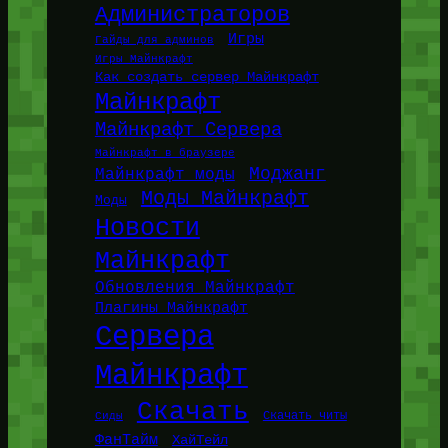
Администраторов
Игры
Гайды для админов
Игры Майнкрафт
Как создать сервер Майнкрафт
Майнкрафт
Майнкрафт Сервера
Майнкрафт в браузере
Моджанг
Майнкрафт моды
Моды Майнкрафт
Моды
Новости
Майнкрафт
Обновления Майнкрафт
Плагины Майнкрафт
Сервера
Майнкрафт
Скачать
Сиды
Скачать читы
ФанТайм
ХайТейл