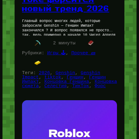
новый тренд 2026
Главный вопрос многих людей, которые
забросили Genshin — Геншин Импакт
закончился ? И вопрос появился не просто
так, ведь примерно в начале 10 Чисел Апреля
2026 года ТикТок стали заполнять…
2 минуты
Рубрики:
Игры 🕹️
, 
Прочее 🧱
Теги:
2026
, 
Genshin
, 
Genshin
Impact
, 
tiktok
, 
Геншин
, 
Геншин
Импакт
, 
Концовка Геншина
, 
Концовка
сюжета
, 
Селестия
, 
ТикТок
, 
Форс