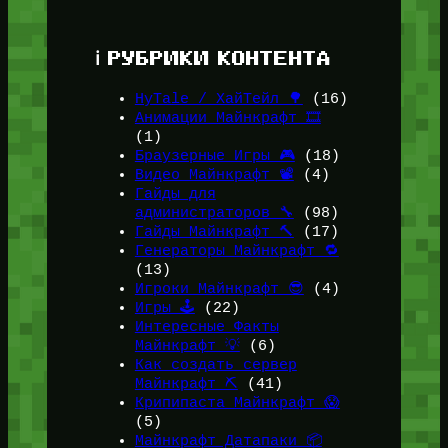
ℹ️ РУБРИКИ КОНТЕНТА
HyTale / ХайТейл 🌳
(16)
Анимации Майнкрафт 🎞️
(1)
Браузерные Игры 🎮
(18)
Видео Майнкрафт 📽️
(4)
Гайды для
администраторов 🔧
(98)
Гайды Майнкрафт 🔨
(17)
Генераторы Майнкрафт 🔁
(13)
Игроки Майнкрафт 😎
(4)
Игры 🕹️
(22)
Интересные Факты
Майнкрафт 💡
(6)
Как создать сервер
Майнкрафт ⛏️
(41)
Крипипаста Майнкрафт 😱
(5)
Майнкрафт Датапаки 📦