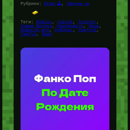
Рубрики:
Игры 🕹️
, 
Прочее 🧱
Теги:
Roblox
, 
tiktok
, 
Twitter
, 
Дэвид Базуки
, 
Крипипаста
, 
Лица
, 
Новости игр
, 
Роблокс
, 
твиттер
, 
ТикТок
, 
Хайп