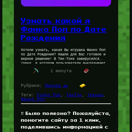
Узнать какой я
Фанко Поп по Дате
Рождения
Хотели узнать, какая Вы игрушка Фанко Поп
по Дате Рождения? Нашли для Вас готовое и
верное решение! В Тик-Токе завирусился
тренд, в котором пользователи выкладывают
игрушки фанко-поп по своей дате…
1 минута
Рубрики:
Прочее 🧱
Теги:
Funko Pop
, 
ТикТок
, 
Тренды
, 
Фанко Поп
‼️ Было полезно? Пожалуйста,
помогите сайту за 1 клик,
поделившись информацией с