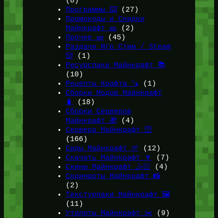
(8)
Программы ⌨️
(27)
Промокоды и Скидки
Майнкрафт 🎫
(2)
Прочее 🧱
(45)
Раздачи Игр Стим / Steam
🎲
(1)
Ресурспаки Майнкрафт 📚
(10)
Рецепты Крафта 🪚
(1)
Сборки Модов Майнкрафт
🧳
(18)
Сборки Серверов
Майнкрафт 🎁
(4)
Сервера Майнкрафт 🛜
(166)
Сиды Майнкрафт 🌱
(12)
Скачать Майнкрафт 🔽
(7)
Скины Майнкрафт 🤹🏻
(4)
Скриншоты Майнкрафт 📸
(2)
Текстурпаки Майнкрафт 🖼️
(11)
Утилиты Майнкрафт ✂️
(9)