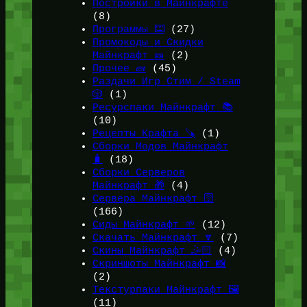
Постройки в Майнкрафте
(8)
Программы ⌨️
(27)
Промокоды и Скидки
Майнкрафт 🎫
(2)
Прочее 🧱
(45)
Раздачи Игр Стим / Steam
🎲
(1)
Ресурспаки Майнкрафт 📚
(10)
Рецепты Крафта 🪚
(1)
Сборки Модов Майнкрафт
🧳
(18)
Сборки Серверов
Майнкрафт 🎁
(4)
Сервера Майнкрафт 🛜
(166)
Сиды Майнкрафт 🌱
(12)
Скачать Майнкрафт 🔽
(7)
Скины Майнкрафт 🤹🏻
(4)
Скриншоты Майнкрафт 📸
(2)
Текстурпаки Майнкрафт 🖼️
(11)