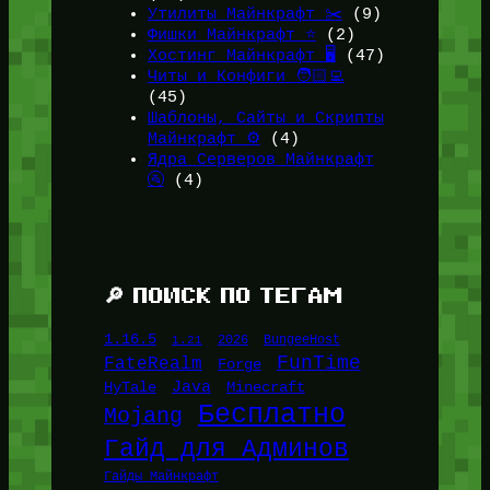
Утилиты Майнкрафт ✂️
(9)
Фишки Майнкрафт ⭐
(2)
Хостинг Майнкрафт 🖥️
(47)
Читы и Конфиги 🧑🏻‍💻
(45)
Шаблоны, Сайты и Скрипты
Майнкрафт ⚙️
(4)
Ядра Серверов Майнкрафт
🚰
(4)
🔎 ПОИСК ПО ТЕГАМ
1.16.5
1.21
2026
BungeeHost
FunTime
FateRealm
Forge
Java
HyTale
Minecraft
Бесплатно
Mojang
Гайд для Админов
Гайды Майнкрафт