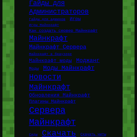
Гайды для
Администраторов
Игры
Гайды для админов
Игры Майнкрафт
Как создать сервер Майнкрафт
Майнкрафт
Майнкрафт Сервера
Майнкрафт в браузере
Моджанг
Майнкрафт моды
Моды Майнкрафт
Моды
Новости
Майнкрафт
Обновления Майнкрафт
Плагины Майнкрафт
Сервера
Майнкрафт
Скачать
Сиды
Скачать читы