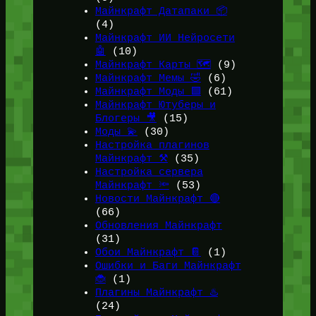
Майнкрафт Датапаки 📦
(4)
Майнкрафт ИИ Нейросети
🤖
(10)
Майнкрафт Карты 🗺️
(9)
Майнкрафт Мемы 🤣
(6)
Майнкрафт Моды 🟩
(61)
Майнкрафт Ютуберы и
Блогеры 🎥
(15)
Моды 💫
(30)
Настройка плагинов
Майнкрафт ⚒️
(35)
Настройка сервера
Майнкрафт 🔦
(53)
Новости Майнкрафт 🔴
(66)
Обновления Майнкрафт
(31)
Обои Майнкрафт 📔
(1)
Ошибки и Баги Майнкрафт
🐞
(1)
Плагины Майнкрафт ♨️
(24)