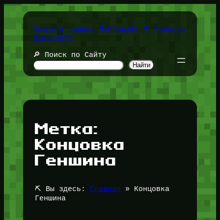
Перейти
к
содержимому
Создать сервер Майнкрафт ⛏️ Новости
Minecraft
🔎 Поиск по Сайту
Найти
Метка:
Концовка
Геншина
⛏️ Вы здесь:
Главная
»
Концовка
Геншина