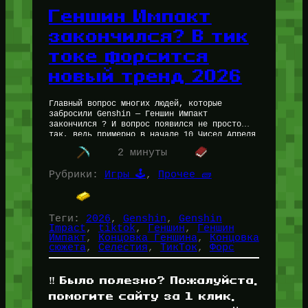
Геншин Импакт
закончился? В тик
токе форсится
новый тренд 2026
Главный вопрос многих людей, которые
забросили Genshin — Геншин Импакт
закончился ? И вопрос появился не просто
так, ведь примерно в начале 10 Чисел Апреля
2026 года ТикТок стали заполнять…
2 минуты
Рубрики:
Игры 🕹️
, 
Прочее 🧱
Теги:
2026
, 
Genshin
, 
Genshin
Impact
, 
tiktok
, 
Геншин
, 
Геншин
Импакт
, 
Концовка Геншина
, 
Концовка
сюжета
, 
Селестия
, 
ТикТок
, 
Форс
‼️ Было полезно? Пожалуйста,
помогите сайту за 1 клик,