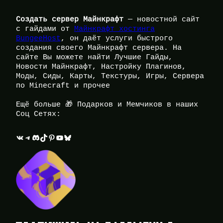
Создать сервер Майнкрафт
— новостной сайт
с гайдами от
Майнкрафт хостинга
BungeeHost
, он даёт услуги быстрого
создания своего Майнкрафт сервера. На
сайте Вы можете найти Лучшие Гайды,
Новости Майнкрафт, Настройку Плагинов,
Моды, Сиды, Карты, Текстуры, Игры, Сервера
по Minecraft и прочее
Ещё больше 🎁 Подарков и Мемчиков в наших
Соц Сетях:
ВКонтакте
Telegram
Discord
TikTok
Pinterest
YouTube
Bluesky