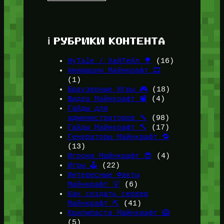
ℹ️ РУБРИКИ КОНТЕНТА
HyTale / ХайТейл 🌳
(16)
Анимации Майнкрафт 🎞️
(1)
Браузерные Игры 🎮
(18)
Видео Майнкрафт 📽️
(4)
Гайды для
администраторов 🔧
(98)
Гайды Майнкрафт 🔨
(17)
Генераторы Майнкрафт 🔁
(13)
Игроки Майнкрафт 😎
(4)
Игры 🕹️
(22)
Интересные Факты
Майнкрафт 💡
(6)
Как создать сервер
Майнкрафт ⛏️
(41)
Крипипаста Майнкрафт 😱
(5)