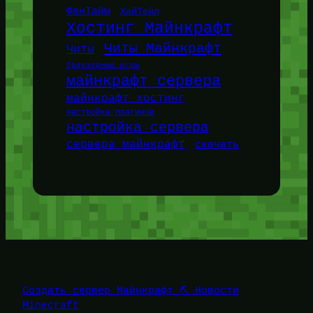
ФанТайм
ХайТейл
Хостинг Майнкрафт
Читы Майнкрафт
Читы
браузерные игры
майнкрафт сервера
майнкрафт хостинг
настройка плагинов
настройка сервера
сервера майнкрафт
скачать
Создать сервер Майнкрафт ⛏️ Новости
Minecraft